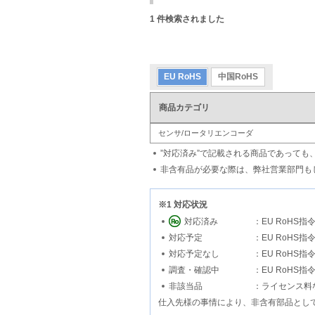
1
件検索されました
EU RoHS
中国RoHS
商品カテゴリ
センサ/ロータリエンコーダ
”対応済み”で記載される商品であって
非含有品が必要な際は、弊社営業部門も
※1 対応状況
対応済み
：EU RoHS
対応予定
：EU RoH
対応予定なし
：EU RoH
調査・確認中
：EU RoHS
非該当品
：ライセンス料
仕入先様の事情により、非含有部品とし