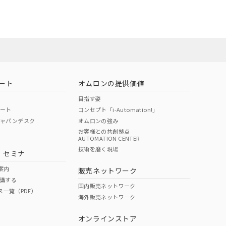
ート
オムロンの提供価値
目指す姿
ポート
コンセプト「i-Automation!」
ジャパンデスク
オムロンの強み
お客様との共創拠点
AUTOMATION CENTER
技術を磨く現場
・セミナ
案内
販売ネットワーク
講する
国内販売ネットワーク
ス一覧（PDF）
海外販売ネットワーク
オンラインストア