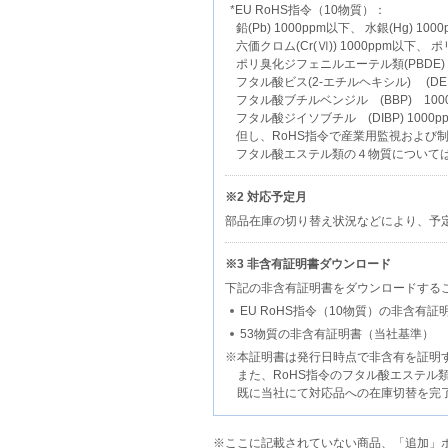
*EU RoHS指令（10物質）：
鉛(Pb) 1000ppm以下、 水銀(Hg) 10
六価クロム(Cr(Ⅵ)) 1000ppm以下、 
ポリ臭化ジフェニルエーテル類(PBDE) 
フタル酸ビス(2-エチルヘキシル) (DEH
フタル酸ブチルベンジル (BBP) 1000
フタル酸ジイソブチル (DIBP) 1000p
但し、RoHS指令で産業用監視および
フタル酸エステル類の４物質について
※2 対応予定月
部品在庫の切り替え状況などにより、予
※3 非含有証明書ダウンロード
下記の非含有証明書をダウンロードする
EU RoHS指令（10物質）の非含有証
53物質の非含有証明書（当社基準）
※本証明書は発行日時点で非含有を証明
また、RoHS指令のフタル酸エステル
既に当社にて対応品への在庫切替を完了し
※ここに記載されていない商品、「追加」