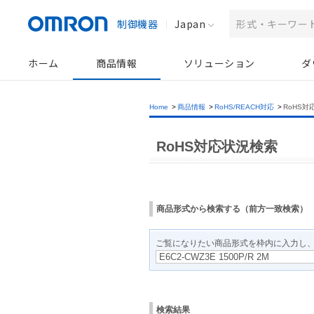
制御機器
Japan
ホーム
商品情報
ソリューション
ダ
Home
>
商品情報
>
RoHS/REACH対応
>
RoHS対
RoHS対応状況検索
商品形式から検索する（前方一致検索）
ご覧になりたい商品形式を枠内に入力し
検索結果