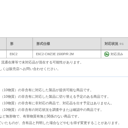
形
形式仕様
対応状況
※1
E6C2
E6C2-CWZ3E 1500P/R 2M
対応済み
も、流通在庫等で未対応品が混在する可能性があります。
しくは販売店へお問い合わせください。
指令（10物質）の非含有に対応した製品が提供可能な商品です。
S指令（10物質）の非含有に対応した製品に切り替える予定のある商品です。
S指令（10物質）の非含有に非対応の商品で、対応品を出す予定はありません。
指令（10物質）の非含有の対応状況を調査中または確認中の商品です。
など無形物で、有害物質有無と関係のない商品です。
ていたものが、含有品と判明した場合などやむを得ず変更することがあります。