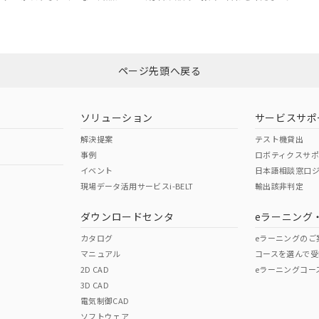
ページ先頭へ戻る
ソリューション
サービスサポ
解決提案
テスト機貸出
事例
ロボティクスサ
イベント
日本語相談窓口
現場データ活用サービスi-BELT
輸出該非判定
ダウンロードセンタ
eラーニング
カタログ
eラーニングのご
マニュアル
コースを選んで受
2D CAD
eラーニングコー
3D CAD
電気制御CAD
ソフトウェア