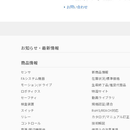
お問い合わせ
お知らせ・最新情報
商品情報
センサ
新商品情報
FAシステム機器
在庫状況/標準価格
モーション/ドライブ
生産終了品/推奨代替品
ロボティクス
特設サイト
セーフティ
動画ライブラリ
検査装置
規格認証/適合
スイッチ
RoHS/REACH対応
リレー
カタログ/マニュアル訂正
コントロール
技術解説
電源/周辺機器他
使用上の注意事項