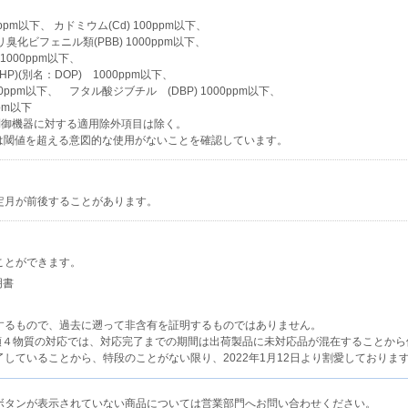
00ppm以下、 カドミウム(Cd) 100ppm以下、
ポリ臭化ビフェニル類(PBB) 1000ppm以下、
1000ppm以下、
P)(別名：DOP) 1000ppm以下、
ppm以下、 フタル酸ジブチル (DBP) 1000ppm以下、
pm以下
制御機器に対する適用除外項目は除く。
は閾値を超える意図的な使用がないことを確認しています。
定月が前後することがあります。
ことができます。
明書
するもので、過去に遡って非含有を証明するものではありません。
類４物質の対応では、対応完了までの期間は出荷製品に未対応品が混在することから
ていることから、特段のことがない限り、2022年1月12日より割愛しておりま
ボタンが表示されていない商品については営業部門へお問い合わせください。