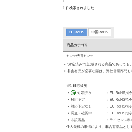
1
件検索されました
EU RoHS
中国RoHS
商品カテゴリ
センサ/光電センサ
”対応済み”で記載される商品であって
非含有品が必要な際は、弊社営業部門も
※1 対応状況
対応済み
：EU RoHS
対応予定
：EU RoH
対応予定なし
：EU RoH
調査・確認中
：EU RoHS
非該当品
：ライセンス料
仕入先様の事情により、非含有部品とし