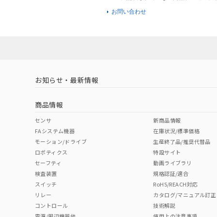
お問い合わせ
お知らせ・最新情報
商品情報
センサ
新商品情報
FAシステム機器
在庫状況/標準価格
モーション/ドライブ
生産終了品/推奨代替品
ロボティクス
特設サイト
セーフティ
動画ライブラリ
検査装置
規格認証/適合
スイッチ
RoHS/REACH対応
リレー
カタログ/マニュアル訂正
コントロール
技術解説
電源/周辺機器他
使用上の注意事項