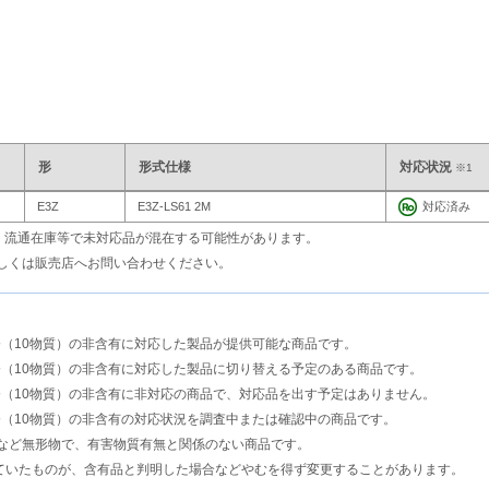
形
形式仕様
対応状況
※1
E3Z
E3Z-LS61 2M
対応済み
も、流通在庫等で未対応品が混在する可能性があります。
しくは販売店へお問い合わせください。
指令（10物質）の非含有に対応した製品が提供可能な商品です。
S指令（10物質）の非含有に対応した製品に切り替える予定のある商品です。
S指令（10物質）の非含有に非対応の商品で、対応品を出す予定はありません。
指令（10物質）の非含有の対応状況を調査中または確認中の商品です。
など無形物で、有害物質有無と関係のない商品です。
ていたものが、含有品と判明した場合などやむを得ず変更することがあります。