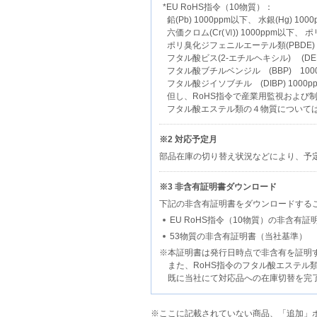
*EU RoHS指令（10物質）：
鉛(Pb) 1000ppm以下、 水銀(Hg) 10
六価クロム(Cr(Ⅵ)) 1000ppm以下、 
ポリ臭化ジフェニルエーテル類(PBDE) 
フタル酸ビス(2-エチルヘキシル) (DEH
フタル酸ブチルベンジル (BBP) 1000
フタル酸ジイソブチル (DIBP) 1000p
但し、RoHS指令で産業用監視および
フタル酸エステル類の４物質について
※2 対応予定月
部品在庫の切り替え状況などにより、予
※3 非含有証明書ダウンロード
下記の非含有証明書をダウンロードする
EU RoHS指令（10物質）の非含有証
53物質の非含有証明書（当社基準）
※本証明書は発行日時点で非含有を証明
また、RoHS指令のフタル酸エステル
既に当社にて対応品への在庫切替を完了し
※ここに記載されていない商品、「追加」