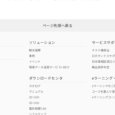
ページ先頭へ戻る
ソリューション
サービスサポ
解決提案
テスト機貸出
事例
ロボティクスサ
イベント
日本語相談窓口
現場データ活用サービスi-BELT
輸出該非判定
ダウンロードセンタ
eラーニング
カタログ
eラーニングのご
マニュアル
コースを選んで受
2D CAD
eラーニングコー
3D CAD
電気制御CAD
ソフトウェア