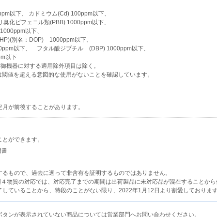
00ppm以下、 カドミウム(Cd) 100ppm以下、
ポリ臭化ビフェニル類(PBB) 1000ppm以下、
1000ppm以下、
P)(別名：DOP) 1000ppm以下、
ppm以下、 フタル酸ジブチル (DBP) 1000ppm以下、
pm以下
制御機器に対する適用除外項目は除く。
は閾値を超える意図的な使用がないことを確認しています。
定月が前後することがあります。
ことができます。
明書
するもので、過去に遡って非含有を証明するものではありません。
類４物質の対応では、対応完了までの期間は出荷製品に未対応品が混在することから
ていることから、特段のことがない限り、2022年1月12日より割愛しておりま
ボタンが表示されていない商品については営業部門へお問い合わせください。