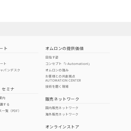
ート
オムロンの提供価値
目指す姿
ポート
コンセプト「i-Automation!」
ジャパンデスク
オムロンの強み
お客様との共創拠点
AUTOMATION CENTER
技術を磨く現場
・セミナ
案内
販売ネットワーク
講する
国内販売ネットワーク
ス一覧（PDF）
海外販売ネットワーク
オンラインストア