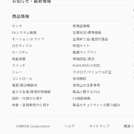
お知らせ・最新情報
商品情報
センサ
新商品情報
FAシステム機器
在庫状況/標準価格
モーション/ドライブ
生産終了品/推奨代替品
ロボティクス
特設サイト
セーフティ
動画ライブラリ
検査装置
規格認証/適合
スイッチ
RoHS/REACH対応
リレー
カタログ/マニュアル訂正
コントロール
技術解説
電源/周辺機器他
使用上の注意事項
省エネ支援/環境対策機器
製品に関するFAQ
目的・仕様から探す
FA用語辞典
改善・活用事例から探す
製品セキュリティへの取り組み
OMRON Corporation
ヘルプ
サイトマップ
関連