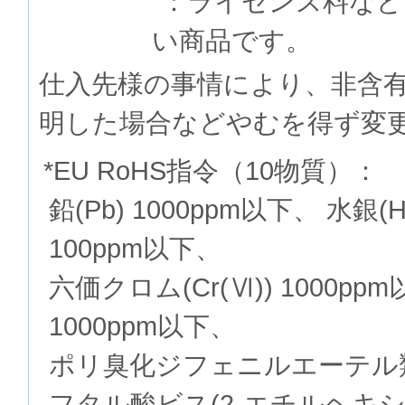
：ライセンス料など
い商品です。
仕入先様の事情により、非含
明した場合などやむを得ず変
*EU RoHS指令（10物質）：
鉛(Pb) 1000ppm以下、 水銀(
100ppm以下、
六価クロム(Cr(Ⅵ)) 1000p
1000ppm以下、
ポリ臭化ジフェニルエーテル類(P
フタル酸ビス(2-エチルヘキシル