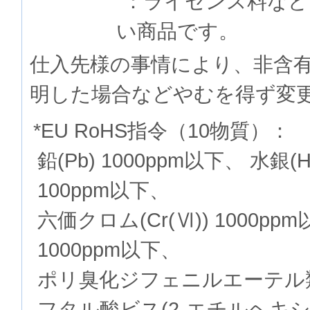
：ライセンス料など
い商品です。
仕入先様の事情により、非含
明した場合などやむを得ず変
*EU RoHS指令（10物質）：
鉛(Pb) 1000ppm以下、 水銀(
100ppm以下、
六価クロム(Cr(Ⅵ)) 1000p
1000ppm以下、
ポリ臭化ジフェニルエーテル類(P
フタル酸ビス(2-エチルヘキシル