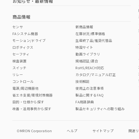
お知らせ・最新情報
商品情報
センサ
新商品情報
FAシステム機器
在庫状況/標準価格
モーション/ドライブ
生産終了品/推奨代替品
ロボティクス
特設サイト
セーフティ
動画ライブラリ
検査装置
規格認証/適合
スイッチ
RoHS/REACH対応
リレー
カタログ/マニュアル訂正
コントロール
技術解説
電源/周辺機器他
使用上の注意事項
省エネ支援/環境対策機器
製品に関するFAQ
目的・仕様から探す
FA用語辞典
改善・活用事例から探す
製品セキュリティへの取り組み
OMRON Corporation
ヘルプ
サイトマップ
関連