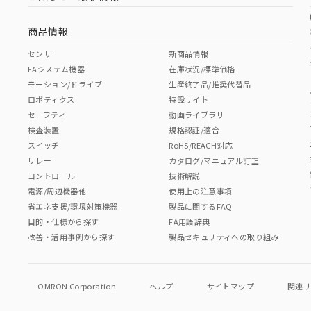
商品情報
センサ
新商品情報
FAシステム機器
在庫状況/標準価格
モーション/ドライブ
生産終了品/推奨代替品
ロボティクス
特設サイト
セーフティ
動画ライブラリ
検査装置
規格認証/適合
スイッチ
RoHS/REACH対応
リレー
カタログ/マニュアル訂正
コントロール
技術解説
電源/周辺機器他
使用上の注意事項
省エネ支援/環境対策機器
製品に関するFAQ
目的・仕様から探す
FA用語辞典
改善・活用事例から探す
製品セキュリティへの取り組み
OMRON Corporation
ヘルプ
サイトマップ
関連