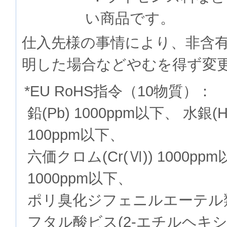
い商品です。
仕入先様の事情により、非含
明した場合などやむを得ず変
*EU RoHS指令（10物質）：
鉛(Pb) 1000ppm以下、 水銀(
100ppm以下、
六価クロム(Cr(Ⅵ)) 1000p
1000ppm以下、
ポリ臭化ジフェニルエーテル類(P
フタル酸ビス(2-エチルヘキシル