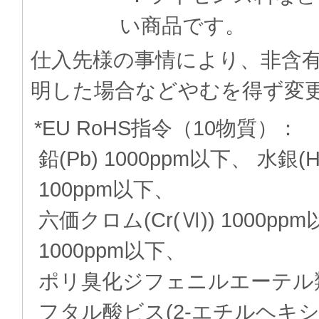
い商品です。
仕入先様の事情により、非含
明した場合などやむを得ず変
*EU RoHS指令（10物質）：
鉛(Pb) 1000ppm以下、 水銀(
100ppm以下、
六価クロム(Cr(Ⅵ)) 1000p
1000ppm以下、
ポリ臭化ジフェニルエーテル類(P
フタル酸ビス(2-エチルヘキシル