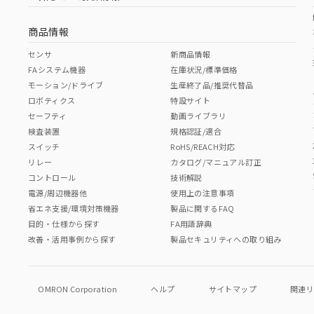
商品情報
センサ
新商品情報
FAシステム機器
在庫状況/標準価格
モーション/ドライブ
生産終了品/推奨代替品
ロボティクス
特設サイト
セーフティ
動画ライブラリ
検査装置
規格認証/適合
スイッチ
RoHS/REACH対応
リレー
カタログ/マニュアル訂正
コントロール
技術解説
電源/周辺機器他
使用上の注意事項
省エネ支援/環境対策機器
製品に関するFAQ
目的・仕様から探す
FA用語辞典
改善・活用事例から探す
製品セキュリティへの取り組み
OMRON Corporation
ヘルプ
サイトマップ
関連