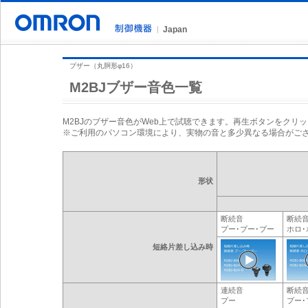
Site Information
Japan
ブザー（丸胴形φ16）
M2BJブザー音色一覧
M2BJのブザー音色がWeb上で試聴できます。再生ボタンをクリ
※ご利用のパソコン環境により、実物の音と多少異なる場合がご
形状
断続音
断続
プー･プー･プー
ホロ･
短絡片差し込み時
連続音
断続
プー
プー･