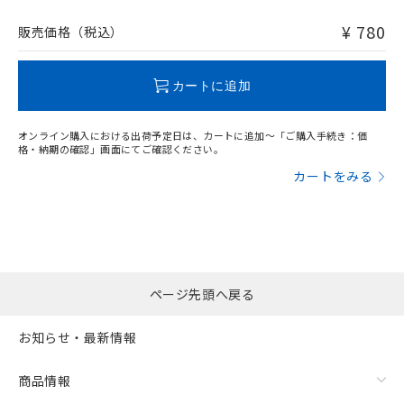
および当社の共同利用者が、当社の製
非含有品が必要な際は、弊社営業部門もしくは販売店へお
下記の非含有証明書をダウンロードするこ
品・サービスに関するお客様との取
問い合わせください。
¥ 780
販売価格（税込）
とができます。
合意する
キャンセル
引・商談に必要な範囲で利用すること
をご了承ください。
EU RoHS指令（10物質）の非含有証明書
この製品のRoHS/REACH対応状況ページへ
※当社の共同利用者とは、
"個人情報
カートに追加
51物質の非含有証明書（当社基準）
の共同利用に関して"
の「1.共同利
※本証明書は発行日時点で非含有を証明す
用者の範囲」に記載されている法人を
るもので、過去に遡って非含有を証明する
指します。
オンライン購入における出荷予定日は、カートに追加～「ご購入手続き：価
ものではありません。
格・納期の確認」画面にてご確認ください。
また、RoHS指令のフタル酸エステル類４
カートをみる
物質の対応では、対応完了までの期間は出
荷製品に未対応品が混在することから備考
欄に対応日を記載しておりました。
既に当社にて対応品への在庫切替を完了
していることから、特段のことがない限
り、2022年1月12日より割愛しておりま
ページ先頭へ戻る
す。
お知らせ・最新情報
商品情報