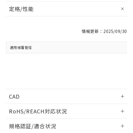
定格/性能
※1 対応状況
対応済み：EU RoHS指令（10物質）の
情報更新：2025/09/30
非含有に対応した製品が提供可能な商品で
す。
対応予定：EU RoHS指令（10物質）の非含
適用保護管径
ご利用条件
有に対応した製品に切り替える予定のある
商品です。
対応予定なし：EU RoHS指令（10物質）の
以下の条件をお読みいただき、同意のうえ
非含有に非対応の商品で、対応品を出す予
ご利用ください。
定はありません。
調査・確認中：EU RoHS指令（10物質）の
本サービスは、当社制御機器事業取扱
※1 中国RoHS○×表
非含有の対応状況を調査中または確認中の
商品の当社在庫状況および標準価格
商品です。
CAD
(税抜)を提供させていただくもので
「○」：最大均質材料含有率が中国RoHSの
非該当品：ライセンス料など無形物で、有
す。
基準値以下であることを示します。
ログイン/会員登録いただくと、CADデータをダウンロー
害物質有無と関係のない商品です。
RoHS/REACH対応状況
当社制御機器事業取扱商品の中には、
「×」：最大均質材料含有率が中国RoHSの
ドすることができます。
仕入先様の事情により、非含有部品として
本サービスの対象外となる商品もある
基準値を超えていることを示します。
いたものが、含有品と判明した場合などや
当社は、これら貴社製品のうち、外国
情報更新：2026/7/29
ことをご了承ください。
規格認証/適合状況
「－」：未確認です。当社販売部門へお問
むを得ず変更することがあります。
為替および外国貿易法に定める商品
在庫状況および標準価格照会結果は、
い合わせください。