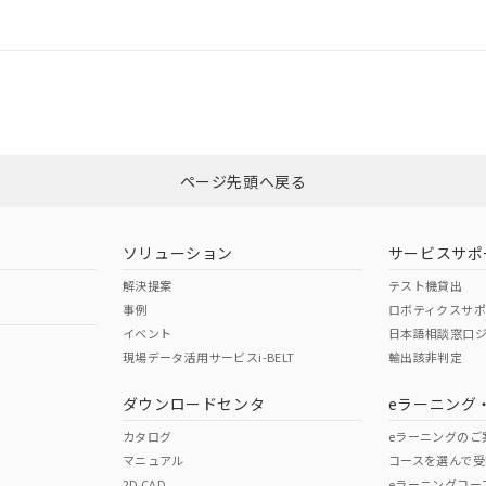
情報更新：
ログイン/会員登録
CCC認証
電波法
みください。
Yes
N/A
非含有証明書
※3
ページ先頭へ戻る
ダウンロードはこちら
型式承認
NK型式承認
ABS型式承認
韓国
（日本
（アメリカ
ソリューション
サービスサポ
舶規格）
船舶規格）
船舶規格）
解決提案
テスト機貸出
事例
ロボティクスサ
No
No
イベント
日本語相談窓口
現場データ活用サービスi-BELT
輸出該非判定
I)
PBBs
PBDEs
DBP
ダウンロードセンタ
eラーニング
この製品の規格認証/適合
その他の認証はこちらのページからご
カタログ
eラーニングのご
マニュアル
コースを選んで受
O
O
O
2D CAD
eラーニングコー