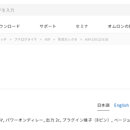
ウンロード
サポート
セミナ
オムロンの
イッチ
>
アナログタイマ
>
H3Y
>
形式セレクタ
>
H3Y-2 DC12 0.5S
日本語
English
パワーオンディレー, 出力 2c, プラグイン端子（8ピン）, ベージュ, D