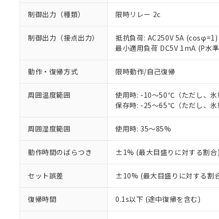
制御出力（種類）
限時リレー 2c
制御出力（接点出力）
抵抗負荷: AC250V 5A (cosφ=1)
最小適用負荷 DC5V 1mA (P水
動作・復帰方式
限時動作/自己復帰
周囲温度範囲
使用時: -10～50℃（ただし、
保存時: -25～65℃（ただし、
周囲湿度範囲
使用時: 35～85%
※1 対応状況
動作時間のばらつき
±1% (最大目盛りに対する割合)
対応済み：EU
対応予定：EU R
セット誤差
±10% (最大目盛りに対する割合
対応予定なし：EU
調査・確認中：EU
ご利用条件
復帰時間
0.1s以下 (途中復帰を含む)
非該当品：ライセ
※1 中国RoHS
仕入先様の事情に