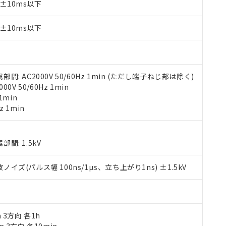
±10ms以下
みいただき、同意のうえご利用ください。
材料含有率が中国RoHSの基準値以下であることを示します。
材料含有率が中国RoHSの基準値を超えていることを示します。
、当社制御機器事業取扱商品の当社在庫状況および標準価格(税抜)
ら貴社製品のうち、外国為替および外国貿易法に定める商品（以下｢
質）：
±10ms以下
す。当社販売部門へお問い合わせください。
 水銀(Hg) 1000ppm以下、 カドミウム(Cd) 100ppm以下、
たは国外への提供する場合は、日本国政府の輸出許可(または役務取
000ppm以下、ポリ臭化ビフェニル類(PBB) 1000ppm以下、ポリ臭化ジフェニルエーテル類(P
事業取扱商品の中には、本サービスの対象外となる商品もあること
手続きをとります。
キシル) (DEHP)(別名：DOP) 1000ppm以下、フタル酸ブチルベンジル（BBP） 100
(GB/T26572)：
以下、フタル酸ジイソブチル (DIBP) 1000ppm以下
び標準価格照会結果は、記載している更新日時点での社内データに
物を破棄する場合は、完全に破砕するなど、違法に輸出されないよ
(水銀) : 1000ppm、 Cd(カドミウム) : 100ppm、
業用監視および制御機器に対する適用除外項目は除く。
覧された時点での実際の在庫および標準価格とは異なる場合がある
1000ppm、 PBBs(ポリ臭化ビフェニル類) : 1000ppm、 PBDEs(ポリ臭化ジフェニルエーテル類
物質については閾値を超える意図的な使用がないことを確認しています。
上の在庫あり
 1000ppm、 DIBP(フタル酸ジイソブチル) : 1000ppm、 BBP(フタル酸ブチルベンジル) :
 AC2000V 50/60Hz 1min (ただし端子ねじ部は除く)
品を、核兵器、ミサイル、化学兵器、生物兵器またはその他武器並
チルヘキシル)) : 1000ppm
況および標準価格はお客様のお取引先、またはお客様担当のオムロ
V 50/60Hz 1min
用いたしません。
ご相談ください。
1min
は満たないが在庫あり
製品を第三者に販売する場合は、上記1、2および3の内容を当該第
機器販売店や当社販売拠点は「
販売ネットワーク
」をご確認くだ
z 1min
販売先および販売に係わる関係者が違法に輸出するおそれがある場
用期限
び標準価格結果を当社の事前の承諾なく第三者に漏洩または開示し
え状況などにより、予定月が前後することがあります。
(最新の在庫状況については、お客様のお取引先、またはお客様担当
（10物質）のすべてが基準値以下であることを示します。
店・当社販売員にご確認ください)
能（部品リスト作成サービス）をご利用いただくには、I-Webメン
使用状況下において有害物質が外部に漏えいし、環境に深刻な影響を
: 1.5kV
あります。
機種、また在庫状況の情報を公開していない機種
ェブサイト上で当社にご登録された部品リストについて、当社およ
書ダウンロード
す。当社販売部門へお問い合わせください。
(パルス幅 100ns/1µs、立ち上がり1ns) ±1.5kV
品・サービスに関するお客様との取引・商談に必要な範囲で利用す
合意する
キャンセル
書をダウンロードすることができます。
利用者とは、
"個人情報の共同利用に関して"
の「1.共同利用者の
します。
10物質）の非含有証明書
明書（当社基準）
m 3方向 各1h
日時点で非含有を証明するもので、過去に遡って非含有を証明するも