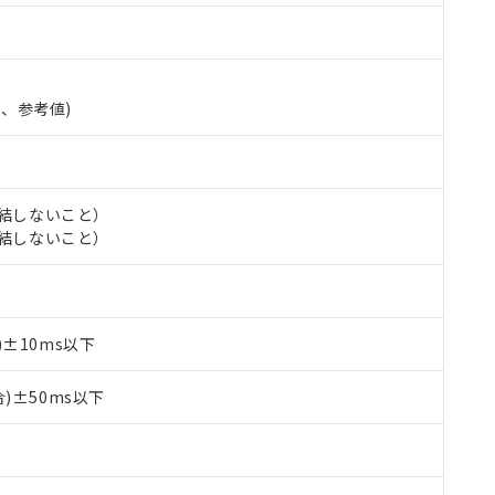
準、参考値)
氷結しないこと）
氷結しないこと）
±10ms以下
 RoHS指令（10物質）の非含有に対応した製品が提供可能な商品です
oHS指令（10物質）の非含有に対応した製品に切り替える予定のある
)±50ms以下
 RoHS指令（10物質）の非含有に非対応の商品で、対応品を出す予
 RoHS指令（10物質）の非含有の対応状況を調査中または確認中の
ンス料など無形物で、有害物質有無と関係のない商品です。
○×表
より、非含有部品としていたものが、含有品と判明した場合などやむ