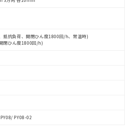
m 3方向 各10min
令のフタル酸エステル類４物質の対応では、対応完了までの期間は出
備考欄に対応日を記載しておりました。
品への在庫切替を完了していることから、特段のことがない限り、20
す。
 5A、抵抗負荷、開閉ひん度1800回/h、常温時)
開閉ひん度1800回/h)
 PY08/ PY08-02