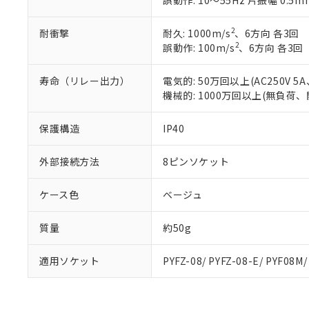
誤動作: 10～55Hz 片振幅 0.5m
また、RoHS指
混在することから
2
耐衝撃
耐久: 1000m/s
、6方向 各3回
既に当社にて対応
2
誤動作: 100m/s
、6方向 各3回
り割愛しておりま
寿命（リレー出力）
電気的: 50万回以上(AC250V
機械的: 1000万回以上(無負荷、
保護構造
IP40
外部接続方法
8ピンソケット
ケース色
ベージュ
質量
約50g
適用ソケット
PYFZ-08/ PYFZ-08-E/ PYF08M/