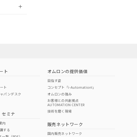
2026/7/29
ート
オムロンの提供価値
目指す姿
ポート
コンセプト「i-Automation!」
ジャパンデスク
オムロンの強み
お客様との共創拠点
AUTOMATION CENTER
DIBP
BBP
DEHP
環境保護
技術を磨く現場
・セミナ
状況ページへ
使用期限
検索ください
案内
販売ネットワーク
講する
O
O
O
10
国内販売ネットワーク
ス一覧（PDF）