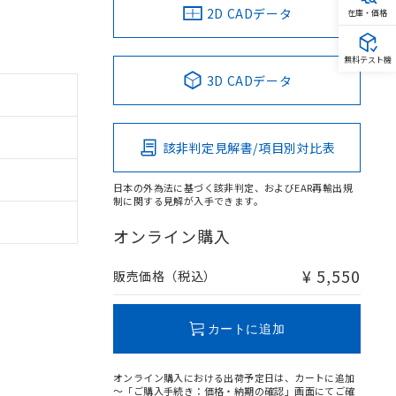
2D CADデータ
在庫・価格
無料テスト機
3D CADデータ
該非判定見解書/項目別対比表
日本の外為法に基づく該非判定、およびEAR再輸出規
制に関する見解が入手できます。
オンライン購入
¥ 5,550
販売価格（税込）
カートに追加
オンライン購入における出荷予定日は、カートに追加
～「ご購入手続き：価格・納期の確認」画面にてご確