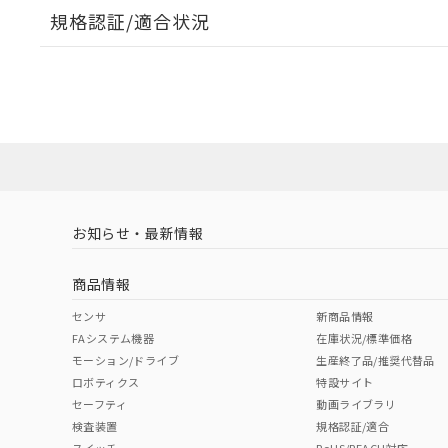
規格認証/適合状況
EU RoHS
注意事項・凡例
UL認証
CSA認証
CEマーキング
ダウンロードデータをご利用いただく前に、以下を必ずお読
Yes
Yes
Yes
対応状況
対応予定月
※1
※2
ソフトウェアの使用条件
対応済み
LR型式承認
DNV型式承認
BV型式承認
KR
（イギリス
（ノルウェー
（フランス
（
お知らせ・最新情報
中国 RoHS
注意事項・凡例
船舶規格）
船舶規格）
船舶規格）
船
商品情報
Yes
No
No
No
中国 RoHS表
※1 ※2
センサ
新商品情報
FAシステム機器
在庫状況/標準価格
Pb
Hg
Cd
Cr(V
モーション/ドライブ
生産終了品/推奨代替品
ロボティクス
特設サイト
セーフティ
動画ライブラリ
検査装置
規格認証/適合
X
O
O
O