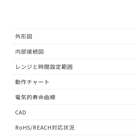
外形図
内部接続図
外形図
レンジと時間設定範囲
内部接続図
動作チャート
レンジと時間設定範囲
電気的寿命曲線
動作チャート
CAD
電気的寿命曲線
ログイン/会員登録いただくと、CADデータをダウンロ
RoHS/REACH対応状況