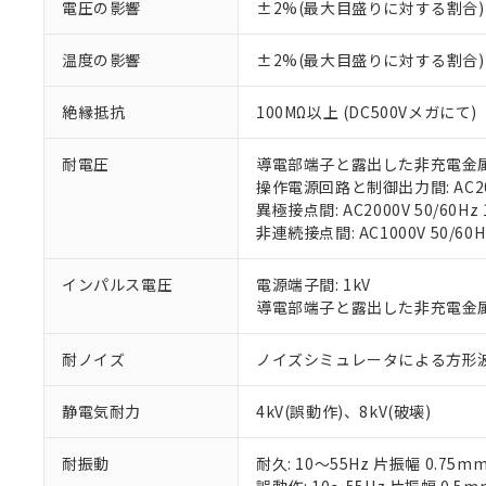
があります。
電圧の影響
±2%(最大目盛りに対する割合)
以下の条件をお読
「○」：最大均質
「×」：最大均質
本サービスは
当社は、これ
*EU RoHS指令（10物
温度の影響
±2%(最大目盛りに対する割合)
「－」：未確認で
鉛(Pb) 1000ppm以下、
くものです。
う）を輸出ま
記
説明
六価クロム(Cr(Ⅵ)) 1
当社制御機器
などの必要な
フタル酸ビス(2-エチルヘ
号
*中国RoHS10物質の基準値 
絶縁抵抗
100MΩ以上 (DC500Vメガにて)
ル（DBP） 1000ppm
在庫状況およ
当社は規制貨
Pb(鉛) :1000ppm、 Hg
但し、RoHS指令で産
のであり、閲
ます。
Cr(Ⅵ)(六価クロム) : 
フタル酸エステル類の４
○
一定数以
DBP(フタル酸ジブチル) :
い。
耐電圧
導電部端子と露出した非充電金属部間:
当社は貴社製
DEHP(フタル酸ビス(2-エ
正式な納期状
操作電源回路と制御出力間: AC2000
置等に一切使
当社販売員に
※2 対応予定月
異極接点間: AC2000V 50/60Hz 
△
一定数に
当社は、貴社
オムロン制御
非連続接点間: AC1000V 50/60H
また当社は、
※2 環境保護使
在庫状況およ
部品在庫の切り替
たしません。
－
在庫なし
す。
「ｅ」：有害物質
インパルス電圧
電源端子間: 1kV
機器販売
マイパーツ機
「10」：通常の
導電部端子と露出した非充電金属部間
ている必要が
味します。
空
受注生産
お客様が当ウ
※3 非含有証明
「－」：未確認で
耐ノイズ
ノイズシミュレータによる方形波ノイズ
白
が、当社の製
さい。
下記の非含有証明
静電気耐力
4kV(誤動作)、8kV(破壊)
※当社の共同
いる法人を指
EU RoHS指令（
51物質の非含有証
耐振動
耐久: 10～55Hz 片振幅 0.75m
※本証明書は発行