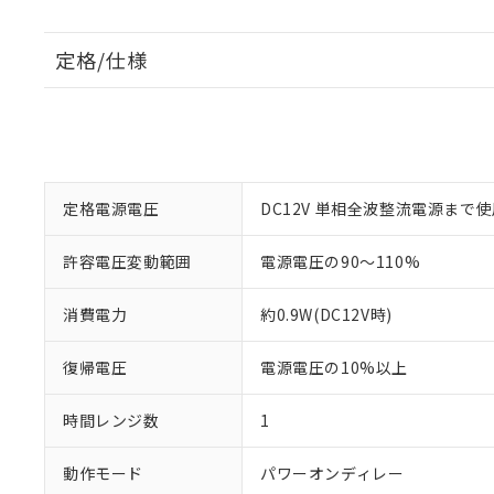
定格/仕様
定格電源電圧
DC12V 単相全波整流電源まで
許容電圧変動範囲
電源電圧の90～110%
消費電力
約0.9W(DC12V時)
復帰電圧
電源電圧の10%以上
時間レンジ数
1
動作モード
パワーオンディレー