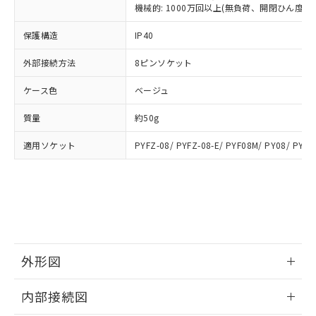
類(PBB) 1000ppm以下、ポリ臭化ジフェニルエーテル類
Cr(Ⅵ)(六価クロム) : 1000ppm、 PBBs(ポリ臭化ビフェ
とります。
機械的: 1000万回以上(無負荷、開閉ひん度180
了承ください。
(PBDE) 1000ppm以下、フタル酸ビス(2-エチルヘキシ
○
一定数以上の在庫あり
ニル類) : 1000ppm、 PBDEs(ポリ臭化ジフェニルエーテ
当社は規制貨物を破棄する場合は、完
ル) (DEHP)(別名：DOP) 1000ppm以下、フタル酸ブチ
正式な納期状況および標準価格はお客
ル類) : 1000ppm、
ルベンジル（BBP） 1000ppm以下、フタル酸ジブチル
保護構造
IP40
全に破砕するなど、違法に輸出されな
DBP(フタル酸ジブチル) : 1000ppm、 DIBP(フタル酸ジ
様のお取引先、またはお客様担当のオ
（DBP） 1000ppm以下、フタル酸ジイソブチル
イソブチル) : 1000ppm、 BBP(フタル酸ブチルベンジ
△
一定数には満たないが在庫あり
いよう必要な手段を講じます。
ムロン制御機器販売店・当社販売員に
(DIBP) 1000ppm以下
ル) : 1000ppm、
外部接続方法
8ピンソケット
当社は貴社製品を、核兵器、ミサイ
但し、RoHS指令で産業用監視および制御機器に対する
DEHP(フタル酸ビス(2-エチルヘキシル)) : 1000ppm
ご相談ください。
適用除外項目は除く。
ル、化学兵器、生物兵器またはその他
－
在庫なし(最新の在庫状況につ
オムロン制御機器販売店や当社販売拠
フタル酸エステル類の４物質については閾値を超える意
ケース色
ベージュ
武器並びにこれらの製造装置等に一切
いては、お客様のお取引先、ま
図的な使用がないことを確認しています。
点は「
販売ネットワーク
」をご確認
※2 環境保護使用期限
使用いたしません。
たはお客様担当のオムロン制御
ください。
質量
約50g
当社は、貴社製品を第三者に販売する
機器販売店・当社販売員にご確
在庫状況および標準価格結果を当社の
※2 対応予定月
「ｅ」：有害物質（10物質）のすべてが基
場合は、上記1、2および3の内容を当
認ください)
事前の承諾なく第三者に漏洩または開
適用ソケット
PYFZ-08/ PYFZ-08-E/ PYF08M/ PY08/ PY08
準値以下であることを示します。
該第三者に通知します。また当社は、
示しないようお願いします。
部品在庫の切り替え状況などにより、予定
「10」：通常の使用状況下において有害物
販売先および販売に係わる関係者が違
マイパーツ機能（部品リスト作成サー
空
受注生産機種、また在庫状況の
月が前後することがあります。
質が外部に漏えいし、環境に深刻な影響を
法に輸出するおそれがある場合は、取
ビス）をご利用いただくには、I-Web
白
情報を公開していない機種
及ぼさない年数を意味します。
り引きをいたしません。
メンバーズにご登録されている必要が
「－」：未確認です。当社販売部門へお問
あります。
い合わせください。
お客様が当ウェブサイト上で当社にご
※3 非含有証明書ダウンロード
登録された部品リストについて、当社
外形図
および当社の共同利用者が、当社の製
下記の非含有証明書をダウンロードするこ
品・サービスに関するお客様との取
情報更新：2025/09/04
とができます。
合意する
キャンセル
引・商談に必要な範囲で利用すること
内部接続図
をご了承ください。