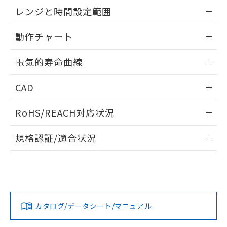
EU RoHS指令（10物質）の非含有証明書
外形図
情報更新：2025/09/04
※当社の共同利用者とは、
"個人情報
レンジと時間設定範囲
51物質の非含有証明書（当社基準）
の共同利用に関して"
の「1.共同利
※本証明書は発行日時点で非含有を証明す
用者の範囲」に記載されている法人を
内部接続図
情報更新：2025/09/04
るもので、過去に遡って非含有を証明する
動作チャート
指します。
ものではありません。
レンジと時間設定範囲
また、RoHS指令のフタル酸エステル類４
情報更新：2025/09/04
電気的寿命曲線
物質の対応では、対応完了までの期間は出
荷製品に未対応品が混在することから備考
動作チャート
情報更新：2025/09/04
CAD
欄に対応日を記載しておりました。
既に当社にて対応品への在庫切替を完了
電気的寿命曲線
ログイン/会員登録いただくと、CADデータをダウンロー
していることから、特段のことがない限
RoHS/REACH対応状況
ドすることができます。
り、2022年1月12日より割愛しておりま
す。
情報更新：2026/7/29
規格認証/適合状況
ログイン/会員登録
EU RoHS
注意事項・凡例
UL認証
CSA認証
CEマーキング
Yes
Yes
Yes
対応状況
対応予定月
※1
※2
ダウンロードデータをご利用いただく前に、以下を必ずお読
みください。
カタログ/データシート/マニュアル
対応済み
ソフトウェアの使用条件
LR型式承認
DNV型式承認
BV型式承認
KR型式承