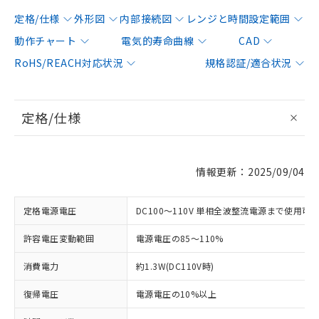
定格/仕様
外形図
内部接続図
レンジと時間設定範囲
動作チャート
電気的寿命曲線
CAD
RoHS/REACH対応状況
規格認証/適合状況
定格/仕様
情報更新：2025/09/04
定格電源電圧
DC100～110V 単相全波整流電源まで使用可
許容電圧変動範囲
電源電圧の85～110%
消費電力
約1.3W(DC110V時)
復帰電圧
電源電圧の10%以上