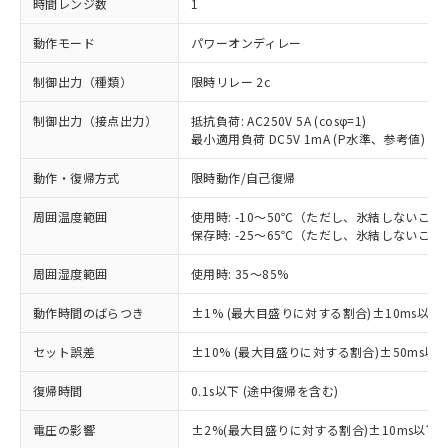
時間レンジ数
1
動作モード
パワーオンディレー
制御出力（種類）
限時リレー 2c
制御出力（接点出力）
抵抗負荷: AC250V 5A (cosφ=1)
最小適用負荷 DC5V 1mA (P水準、参考値)
動作・復帰方式
限時動作/自己復帰
周囲温度範囲
使用時: -10～50℃（ただし、氷結しないこと
保存時: -25～65℃（ただし、氷結しないこと
周囲湿度範囲
使用時: 35～85%
動作時間のばらつき
±1% (最大目盛りに対する割合)±10ms以下
セット誤差
±10% (最大目盛りに対する割合)±50ms以
復帰時間
0.1s以下 (途中復帰を含む)
※1 対応状況
電圧の影響
±2%(最大目盛りに対する割合)±10ms以下