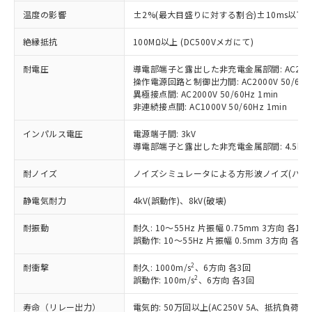
対応済み：EU RoHS指令（10物質）の
温度の影響
±2%(最大目盛りに対する割合)±10ms以下
非含有に対応した製品が提供可能な商品で
す。
絶縁抵抗
100MΩ以上 (DC500Vメガにて)
対応予定：EU RoHS指令（10物質）の非含
ご利用条件
有に対応した製品に切り替える予定のある
耐電圧
導電部端子と露出した非充電金属部間: AC2000V
操作電源回路と制御出力間: AC2000V 50/60Hz
商品です。
異極接点間: AC2000V 50/60Hz 1min
対応予定なし：EU RoHS指令（10物質）の
非連続接点間: AC1000V 50/60Hz 1min
以下の条件をお読みいただき、同意のうえ
非含有に非対応の商品で、対応品を出す予
ご利用ください。
定はありません。
インパルス電圧
電源端子間: 3kV
調査・確認中：EU RoHS指令（10物質）の
導電部端子と露出した非充電金属部間: 4.5kV
本サービスは、当社制御機器事業取扱
※1 中国RoHS○×表
非含有の対応状況を調査中または確認中の
商品の当社在庫状況および標準価格
商品です。
耐ノイズ
ノイズシミュレータによる方形波ノイズ(パルス幅 10
(税抜)を提供させていただくもので
「○」：最大均質材料含有率が中国RoHSの
非該当品：ライセンス料など無形物で、有
す。
基準値以下であることを示します。
害物質有無と関係のない商品です。
静電気耐力
4kV(誤動作)、8kV(破壊)
当社制御機器事業取扱商品の中には、
「×」：最大均質材料含有率が中国RoHSの
仕入先様の事情により、非含有部品として
本サービスの対象外となる商品もある
基準値を超えていることを示します。
耐振動
耐久: 10～55Hz 片振幅 0.75mm 3方向 各1h
いたものが、含有品と判明した場合などや
当社は、これら貴社製品のうち、外国
ことをご了承ください。
誤動作: 10～55Hz 片振幅 0.5mm 3方向 各10
「－」：未確認です。当社販売部門へお問
むを得ず変更することがあります。
為替および外国貿易法に定める商品
在庫状況および標準価格照会結果は、
い合わせください。
（以下｢規制貨物等」という）を輸出
記載している更新日時点での社内デー
2
耐衝撃
耐久: 1000m/s
、6方向 各3回
*EU RoHS指令（10物質）：
または国外への提供する場合は、日本
記
タに基づき作成されるものであり、閲
説明
2
誤動作: 100m/s
、6方向 各3回
鉛(Pb) 1000ppm以下、 水銀(Hg) 1000ppm以下、 カド
*中国RoHS10物質の基準値 (GB/T26572)：
国政府の輸出許可(または役務取引許
号
覧された時点での実際の在庫および標
ミウム(Cd) 100ppm以下、
Pb(鉛) :1000ppm、 Hg(水銀) : 1000ppm、 Cd(カドミウ
可)を取得するなどの必要な手続きを
六価クロム(Cr(Ⅵ)) 1000ppm以下、ポリ臭化ビフェニル
ム) : 100ppm、
寿命（リレー出力）
電気的: 50万回以上(AC250V 5A、抵抗負荷
準価格とは異なる場合があることをご