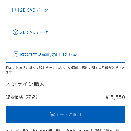
（イギリス
（ノルウェー
（フランス
（韓国
船舶規格）
船舶規格）
船舶規格）
船舶規格
中国 RoHS
注意事項・凡例
2D CADデータ
Yes
No
No
No
中国 RoHS表
※1 ※2
3D CADデータ
この製品の規格認証/適合状況ページへ
Pb
Hg
Cd
Cr(VI)
その他の認証はこちらのページからご検索ください
該非判定見解書/項目別対比表
X
O
O
O
日本の外為法に基づく該非判定、およびEAR再輸出規制に関する見解が入手でき
ます。
"対応済み"や非含有の記載がされた商品であっても、流通
在庫等で未対応品が混在する可能性があります。
オンライン購入
非含有品が必要な際は、弊社営業部門もしくは販売店へお
問い合わせください。
¥ 5,550
販売価格（税込）
この製品のRoHS/REACH対応状況ページへ
カートに追加
オンライン購入における出荷予定日は、カートに追加～「ご購入手続き：価