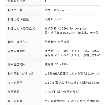
時間レンジ数
1
動作モード
パワーオンディレー
制御出力（種類）
限時リレー 2c
制御出力（接点出力）
抵抗負荷: AC250V 5A (cosφ=1)
最小適用負荷 DC5V 1mA (P水準、参考値)
動作・復帰方式
限時動作/自己復帰
周囲温度範囲
使用時: -10～50℃（ただし、氷結しないこと
保存時: -25～65℃（ただし、氷結しないこと
周囲湿度範囲
使用時: 35～85%
動作時間のばらつき
±1% (最大目盛りに対する割合)±10ms以下
セット誤差
±10% (最大目盛りに対する割合)±50ms以
復帰時間
0.1s以下 (途中復帰を含む)
※1 対応状況
電圧の影響
±2%(最大目盛りに対する割合)±10ms以下