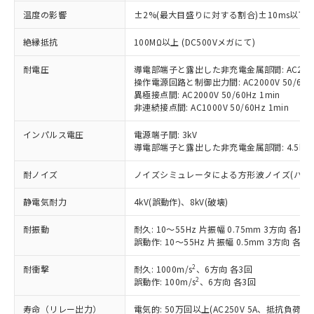
対応済み：EU RoHS指令（10物質）の
温度の影響
±2%(最大目盛りに対する割合)±10ms以下
非含有に対応した製品が提供可能な商品で
す。
絶縁抵抗
100MΩ以上 (DC500Vメガにて)
対応予定：EU RoHS指令（10物質）の非含
ご利用条件
有に対応した製品に切り替える予定のある
耐電圧
導電部端子と露出した非充電金属部間: AC2000V
操作電源回路と制御出力間: AC2000V 50/60Hz
商品です。
異極接点間: AC2000V 50/60Hz 1min
対応予定なし：EU RoHS指令（10物質）の
非連続接点間: AC1000V 50/60Hz 1min
以下の条件をお読みいただき、同意のうえ
非含有に非対応の商品で、対応品を出す予
ご利用ください。
定はありません。
インパルス電圧
電源端子間: 3kV
調査・確認中：EU RoHS指令（10物質）の
導電部端子と露出した非充電金属部間: 4.5kV
本サービスは、当社制御機器事業取扱
※1 中国RoHS○×表
非含有の対応状況を調査中または確認中の
商品の当社在庫状況および標準価格
商品です。
耐ノイズ
ノイズシミュレータによる方形波ノイズ(パルス幅 10
(税抜)を提供させていただくもので
「○」：最大均質材料含有率が中国RoHSの
非該当品：ライセンス料など無形物で、有
す。
基準値以下であることを示します。
害物質有無と関係のない商品です。
静電気耐力
4kV(誤動作)、8kV(破壊)
当社制御機器事業取扱商品の中には、
「×」：最大均質材料含有率が中国RoHSの
仕入先様の事情により、非含有部品として
本サービスの対象外となる商品もある
基準値を超えていることを示します。
耐振動
耐久: 10～55Hz 片振幅 0.75mm 3方向 各1h
いたものが、含有品と判明した場合などや
当社は、これら貴社製品のうち、外国
ことをご了承ください。
誤動作: 10～55Hz 片振幅 0.5mm 3方向 各10
「－」：未確認です。当社販売部門へお問
むを得ず変更することがあります。
為替および外国貿易法に定める商品
在庫状況および標準価格照会結果は、
い合わせください。
（以下｢規制貨物等」という）を輸出
記載している更新日時点での社内デー
2
耐衝撃
耐久: 1000m/s
、6方向 各3回
*EU RoHS指令（10物質）：
または国外への提供する場合は、日本
記
タに基づき作成されるものであり、閲
説明
2
誤動作: 100m/s
、6方向 各3回
鉛(Pb) 1000ppm以下、 水銀(Hg) 1000ppm以下、 カド
*中国RoHS10物質の基準値 (GB/T26572)：
国政府の輸出許可(または役務取引許
号
覧された時点での実際の在庫および標
ミウム(Cd) 100ppm以下、
Pb(鉛) :1000ppm、 Hg(水銀) : 1000ppm、 Cd(カドミウ
可)を取得するなどの必要な手続きを
六価クロム(Cr(Ⅵ)) 1000ppm以下、ポリ臭化ビフェニル
ム) : 100ppm、
寿命（リレー出力）
電気的: 50万回以上(AC250V 5A、抵抗負荷
準価格とは異なる場合があることをご