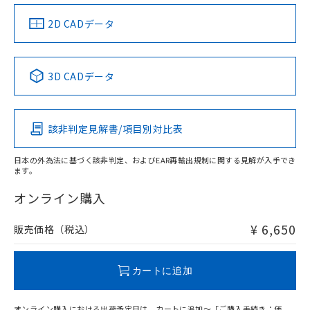
（イギリス
（ノルウェー
（フランス
（韓国
船舶規格）
船舶規格）
船舶規格）
船舶規格
中国 RoHS
注意事項・凡例
2D CADデータ
Yes
No
No
No
中国 RoHS表
※1 ※2
3D CADデータ
この製品の規格認証/適合状況ページへ
Pb
Hg
Cd
Cr(VI)
その他の認証はこちらのページからご検索ください
該非判定見解書/項目別対比表
X
O
O
O
日本の外為法に基づく該非判定、およびEAR再輸出規制に関する見解が入手でき
ます。
"対応済み"や非含有の記載がされた商品であっても、流通
在庫等で未対応品が混在する可能性があります。
オンライン購入
非含有品が必要な際は、弊社営業部門もしくは販売店へお
問い合わせください。
¥ 6,650
販売価格（税込）
この製品のRoHS/REACH対応状況ページへ
カートに追加
オンライン購入における出荷予定日は、カートに追加～「ご購入手続き：価