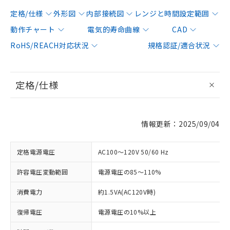
定格/仕様
外形図
内部接続図
レンジと時間設定範囲
動作チャート
電気的寿命曲線
CAD
RoHS/REACH対応状況
規格認証/適合状況
定格/仕様
情報更新：2025/09/04
定格電源電圧
AC100～120V 50/60 Hz
許容電圧変動範囲
電源電圧の85～110%
消費電力
約1.5VA(AC120V時)
復帰電圧
電源電圧の10%以上