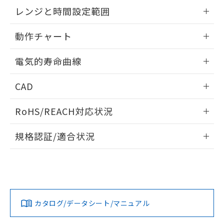
EU RoHS指令（10物質）の非含有証明書
外形図
情報更新：2025/09/04
※当社の共同利用者とは、
"個人情報
レンジと時間設定範囲
51物質の非含有証明書（当社基準）
の共同利用に関して"
の「1.共同利
※本証明書は発行日時点で非含有を証明す
用者の範囲」に記載されている法人を
内部接続図
情報更新：2025/09/04
るもので、過去に遡って非含有を証明する
動作チャート
指します。
ものではありません。
レンジと時間設定範囲
また、RoHS指令のフタル酸エステル類４
情報更新：2025/09/04
電気的寿命曲線
物質の対応では、対応完了までの期間は出
荷製品に未対応品が混在することから備考
動作チャート
情報更新：2025/09/04
CAD
欄に対応日を記載しておりました。
既に当社にて対応品への在庫切替を完了
電気的寿命曲線
ログイン/会員登録いただくと、CADデータをダウンロー
していることから、特段のことがない限
RoHS/REACH対応状況
ドすることができます。
り、2022年1月12日より割愛しておりま
す。
情報更新：2026/7/29
規格認証/適合状況
ログイン/会員登録
EU RoHS
注意事項・凡例
UL認証
CSA認証
CEマーキング
Yes
Yes
Yes
対応状況
対応予定月
※1
※2
ダウンロードデータをご利用いただく前に、以下を必ずお読
みください。
カタログ/データシート/マニュアル
対応済み
ソフトウェアの使用条件
LR型式承認
DNV型式承認
BV型式承認
KR型式承