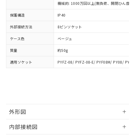
類(PBB) 1000ppm以下、ポリ臭化ジフェニルエーテル類
Cr(Ⅵ)(六価クロム) : 1000ppm、 PBBs(ポリ臭化ビフェ
とります。
機械的: 1000万回以上(無負荷、開閉ひん度180
了承ください。
(PBDE) 1000ppm以下、フタル酸ビス(2-エチルヘキシ
○
一定数以上の在庫あり
ニル類) : 1000ppm、 PBDEs(ポリ臭化ジフェニルエーテ
当社は規制貨物を破棄する場合は、完
ル) (DEHP)(別名：DOP) 1000ppm以下、フタル酸ブチ
正式な納期状況および標準価格はお客
ル類) : 1000ppm、
ルベンジル（BBP） 1000ppm以下、フタル酸ジブチル
保護構造
IP40
全に破砕するなど、違法に輸出されな
DBP(フタル酸ジブチル) : 1000ppm、 DIBP(フタル酸ジ
様のお取引先、またはお客様担当のオ
（DBP） 1000ppm以下、フタル酸ジイソブチル
イソブチル) : 1000ppm、 BBP(フタル酸ブチルベンジ
△
一定数には満たないが在庫あり
いよう必要な手段を講じます。
ムロン制御機器販売店・当社販売員に
(DIBP) 1000ppm以下
ル) : 1000ppm、
外部接続方法
8ピンソケット
当社は貴社製品を、核兵器、ミサイ
但し、RoHS指令で産業用監視および制御機器に対する
DEHP(フタル酸ビス(2-エチルヘキシル)) : 1000ppm
ご相談ください。
適用除外項目は除く。
ル、化学兵器、生物兵器またはその他
－
在庫なし(最新の在庫状況につ
オムロン制御機器販売店や当社販売拠
フタル酸エステル類の４物質については閾値を超える意
ケース色
ベージュ
武器並びにこれらの製造装置等に一切
いては、お客様のお取引先、ま
図的な使用がないことを確認しています。
点は「
販売ネットワーク
」をご確認
※2 環境保護使用期限
使用いたしません。
たはお客様担当のオムロン制御
ください。
質量
約50g
当社は、貴社製品を第三者に販売する
機器販売店・当社販売員にご確
在庫状況および標準価格結果を当社の
※2 対応予定月
「ｅ」：有害物質（10物質）のすべてが基
場合は、上記1、2および3の内容を当
認ください)
事前の承諾なく第三者に漏洩または開
適用ソケット
PYFZ-08/ PYFZ-08-E/ PYF08M/ PY08/ PY08
準値以下であることを示します。
該第三者に通知します。また当社は、
示しないようお願いします。
部品在庫の切り替え状況などにより、予定
「10」：通常の使用状況下において有害物
販売先および販売に係わる関係者が違
マイパーツ機能（部品リスト作成サー
空
受注生産機種、また在庫状況の
月が前後することがあります。
質が外部に漏えいし、環境に深刻な影響を
法に輸出するおそれがある場合は、取
ビス）をご利用いただくには、I-Web
白
情報を公開していない機種
及ぼさない年数を意味します。
り引きをいたしません。
メンバーズにご登録されている必要が
「－」：未確認です。当社販売部門へお問
あります。
い合わせください。
お客様が当ウェブサイト上で当社にご
※3 非含有証明書ダウンロード
登録された部品リストについて、当社
外形図
および当社の共同利用者が、当社の製
下記の非含有証明書をダウンロードするこ
品・サービスに関するお客様との取
情報更新：2025/09/04
とができます。
合意する
キャンセル
引・商談に必要な範囲で利用すること
内部接続図
をご了承ください。