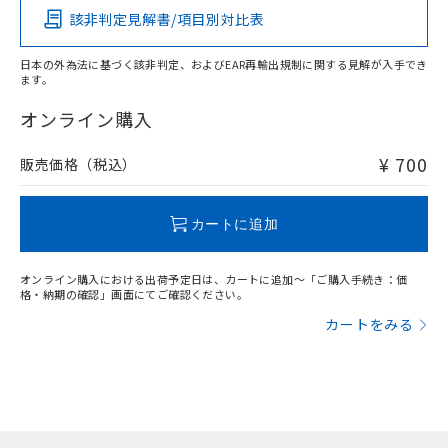
該非判定見解書/項目別対比表
O
O
O
O
日本の外為法に基づく該非判定、およびEAR再輸出規制に関する見解が入手でき
ます。
"対応済み"や非含有の記載がされた商品であっても、流通
在庫等で未対応品が混在する可能性があります。
オンライン購入
非含有品が必要な際は、弊社営業部門もしくは販売店へお
問い合わせください。
¥ 700
販売価格（税込）
この製品のRoHS/REACH対応状況ページへ
カートに追加
オンライン購入における出荷予定日は、カートに追加～「ご購入手続き：価
格・納期の確認」画面にてご確認ください。
カートをみる