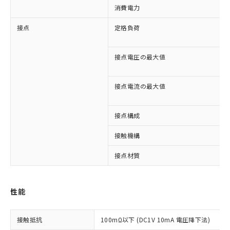
消費電力
接点
定格負荷
接点電圧の最大値
接点電流の最大値
接点構成
接触機構
接点材質
※1 対応状況
性能
対応済み：EU RoHS指令（10物質）の
非含有に対応した製品が提供可能な商品で
す。
接触抵抗
100mΩ以下 (DC1V 10mA 電圧降下法)
対応予定：EU RoHS指令（10物質）の非含