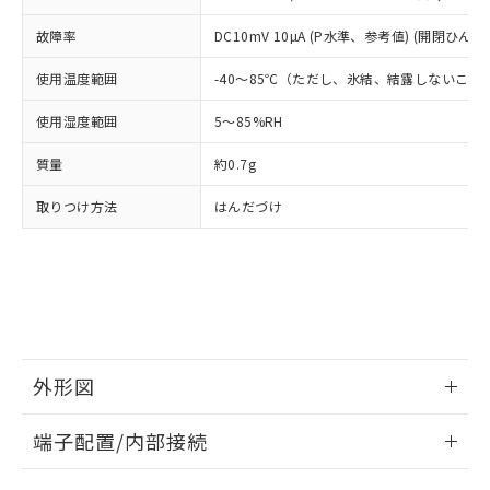
当社は貴社製品を、核兵器、ミサイ
但し、RoHS指令で産業用監視および制御機器に対する
DEHP(フタル酸ビス(2-エチルヘキシル)) : 1000ppm
ご相談ください。
適用除外項目は除く。
ル、化学兵器、生物兵器またはその他
故障率
DC10mV 10µA (P水準、参考値) (開閉ひん度1
－
在庫なし(最新の在庫状況につ
オムロン制御機器販売店や当社販売拠
フタル酸エステル類の４物質については閾値を超える意
武器並びにこれらの製造装置等に一切
いては、お客様のお取引先、ま
図的な使用がないことを確認しています。
点は「
販売ネットワーク
」をご確認
※2 環境保護使用期限
使用温度範囲
-40～85℃（ただし、氷結、結露しないこと
使用いたしません。
たはお客様担当のオムロン制御
ください。
当社は、貴社製品を第三者に販売する
機器販売店・当社販売員にご確
在庫状況および標準価格結果を当社の
使用湿度範囲
※2 対応予定月
5～85%RH
「ｅ」：有害物質（10物質）のすべてが基
場合は、上記1、2および3の内容を当
認ください)
事前の承諾なく第三者に漏洩または開
準値以下であることを示します。
該第三者に通知します。また当社は、
示しないようお願いします。
質量
約0.7g
部品在庫の切り替え状況などにより、予定
「10」：通常の使用状況下において有害物
販売先および販売に係わる関係者が違
マイパーツ機能（部品リスト作成サー
空
受注生産機種、また在庫状況の
月が前後することがあります。
質が外部に漏えいし、環境に深刻な影響を
法に輸出するおそれがある場合は、取
ビス）をご利用いただくには、I-Web
白
情報を公開していない機種
取りつけ方法
はんだづけ
及ぼさない年数を意味します。
り引きをいたしません。
メンバーズにご登録されている必要が
「－」：未確認です。当社販売部門へお問
あります。
い合わせください。
お客様が当ウェブサイト上で当社にご
※3 非含有証明書ダウンロード
登録された部品リストについて、当社
および当社の共同利用者が、当社の製
下記の非含有証明書をダウンロードするこ
品・サービスに関するお客様との取
とができます。
合意する
キャンセル
引・商談に必要な範囲で利用すること
外形図
をご了承ください。
EU RoHS指令（10物質）の非含有証明書
※当社の共同利用者とは、
"個人情報
51物質の非含有証明書（当社基準）
情報更新：2025/11/13
の共同利用に関して"
の「1.共同利
端子配置/内部接続
※本証明書は発行日時点で非含有を証明す
用者の範囲」に記載されている法人を
るもので、過去に遡って非含有を証明する
外形図
指します。
情報更新：2025/11/13