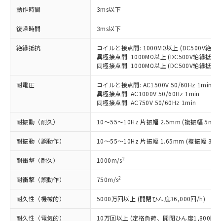
ご利用条件
有に対応した製品に切り替える予定のある
動作時間
3ms以下
商品です。
対応予定なし：EU RoHS指令（10物質）の
復帰時間
3ms以下
以下の条件をお読みいただき、同意のうえ
非含有に非対応の商品で、対応品を出す予
ご利用ください。
絶縁抵抗
定はありません。
コイルと接点間: 1000MΩ以上 (DC500V絶
異極接点間: 1000MΩ以上 (DC500V絶縁抵抗
調査・確認中：EU RoHS指令（10物質）の
本サービスは、当社制御機器事業取扱
同極接点間: 1000MΩ以上 (DC500V絶縁抵抗
※1 中国RoHS○×表
非含有の対応状況を調査中または確認中の
商品の当社在庫状況および標準価格
商品です。
(税抜)を提供させていただくもので
耐電圧
コイルと接点間: AC1500V 50/60Hz 1min
「○」：最大均質材料含有率が中国RoHSの
非該当品：ライセンス料など無形物で、有
異極接点間: AC1000V 50/60Hz 1min
す。
基準値以下であることを示します。
害物質有無と関係のない商品です。
同極接点間: AC750V 50/60Hz 1min
当社制御機器事業取扱商品の中には、
「×」：最大均質材料含有率が中国RoHSの
仕入先様の事情により、非含有部品として
本サービスの対象外となる商品もある
基準値を超えていることを示します。
いたものが、含有品と判明した場合などや
耐振動（耐久）
10～55～10Hz 片振幅 2.5mm (複振幅 5mm)
当社は、これら貴社製品のうち、外国
ことをご了承ください。
「－」：未確認です。当社販売部門へお問
むを得ず変更することがあります。
為替および外国貿易法に定める商品
在庫状況および標準価格照会結果は、
い合わせください。
耐振動（誤動作）
10～55～10Hz 片振幅 1.65mm (複振幅 3.3m
（以下｢規制貨物等」という）を輸出
記載している更新日時点での社内デー
*EU RoHS指令（10物質）：
または国外への提供する場合は、日本
記
タに基づき作成されるものであり、閲
説明
鉛(Pb) 1000ppm以下、 水銀(Hg) 1000ppm以下、 カド
2
耐衝撃（耐久）
1000m/s
*中国RoHS10物質の基準値 (GB/T26572)：
国政府の輸出許可(または役務取引許
号
覧された時点での実際の在庫および標
ミウム(Cd) 100ppm以下、
Pb(鉛) :1000ppm、 Hg(水銀) : 1000ppm、 Cd(カドミウ
可)を取得するなどの必要な手続きを
六価クロム(Cr(Ⅵ)) 1000ppm以下、ポリ臭化ビフェニル
ム) : 100ppm、
準価格とは異なる場合があることをご
2
耐衝撃（誤動作）
750m/s
類(PBB) 1000ppm以下、ポリ臭化ジフェニルエーテル類
Cr(Ⅵ)(六価クロム) : 1000ppm、 PBBs(ポリ臭化ビフェ
とります。
了承ください。
(PBDE) 1000ppm以下、フタル酸ビス(2-エチルヘキシ
○
一定数以上の在庫あり
ニル類) : 1000ppm、 PBDEs(ポリ臭化ジフェニルエーテ
当社は規制貨物を破棄する場合は、完
ル) (DEHP)(別名：DOP) 1000ppm以下、フタル酸ブチ
正式な納期状況および標準価格はお客
ル類) : 1000ppm、
耐久性（機械的）
5000万回以上 (開閉ひん度36,000回/h)
ルベンジル（BBP） 1000ppm以下、フタル酸ジブチル
全に破砕するなど、違法に輸出されな
DBP(フタル酸ジブチル) : 1000ppm、 DIBP(フタル酸ジ
様のお取引先、またはお客様担当のオ
（DBP） 1000ppm以下、フタル酸ジイソブチル
イソブチル) : 1000ppm、 BBP(フタル酸ブチルベンジ
△
一定数には満たないが在庫あり
いよう必要な手段を講じます。
耐久性（電気的）
10万回以上 (定格負荷、開閉ひん度1,800回/h
ムロン制御機器販売店・当社販売員に
(DIBP) 1000ppm以下
ル) : 1000ppm、