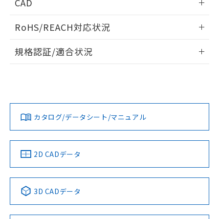
CAD
ものではありません。
また、RoHS指令のフタル酸エステル類４
端子配置/内部接続
ログイン/会員登録いただくと、CADデータをダウンロー
物質の対応では、対応完了までの期間は出
RoHS/REACH対応状況
ドすることができます。
荷製品に未対応品が混在することから備考
欄に対応日を記載しておりました。
情報更新：2026/7/29
規格認証/適合状況
既に当社にて対応品への在庫切替を完了
していることから、特段のことがない限
ログイン/会員登録
EU RoHS
注意事項・凡例
G6K-2P DC4.5についての規格認証/適合状況については、
り、2022年1月12日より割愛しておりま
「カスタマーサポートセンタ お客様相談室」または貴社担当
す。
オムロン営業員または販売店にお問い合わせください。
対応状況
対応予定月
※1
※2
ダウンロードデータをご利用いただく前に、以下を必ずお読
みください。
お問い合わせ
カタログ/データシート/マニュアル
対応済み
ソフトウェアの使用条件
取りつけ穴加工図
中国 RoHS
注意事項・凡例
2D CADデータ
中国 RoHS表
※1 ※2
3D CADデータ
Pb
Hg
Cd
Cr(VI)