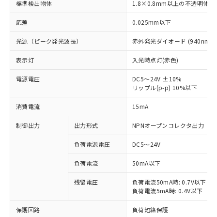
標準検出物体
1.8×0.8mm以上の不透明体
応差
0.025mm以下
光源（ピーク発光波長）
赤外発光ダイオード (940nm)
表示灯
入光時点灯(赤色)
電源電圧
DC5～24V ±10%
リップル(p-p) 10%以下
消費電流
15mA
制御出力
出力形式
NPNオープンコレクタ出力
負荷電源電圧
DC5～24V
※1 対応状況
負荷電流
50mA以下
対応済み：EU RoHS指令（10物質）の
非含有に対応した製品が提供可能な商品で
残留電圧
負荷電流50mA時: 0.7V以下
す。
負荷電流5mA時: 0.4V以下
対応予定：EU RoHS指令（10物質）の非含
ご利用条件
有に対応した製品に切り替える予定のある
保護回路
負荷短絡保護