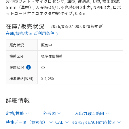
超小型フォト・マイクロセンサ, 溝型, 透過形, U型, 検出距離:
5mm（溝幅）, 入光時ON/しゃ光時ON 2出力, NPN出力, ロボ
ットコード付きコネクタ中継タイプ, 0.3m
在庫/販売状況
2026/08/07 00:00 情報更新
在庫/販売状況 ご利用条件
販売状況
販売中
機種区分
標準在庫機種
在庫状況
〇
標準価格(税別)
¥ 2,250
詳細情報
定格/性能
外形図
入出力段回路図
特性データ（参考値）
CAD
RoHS/REACH対応状況