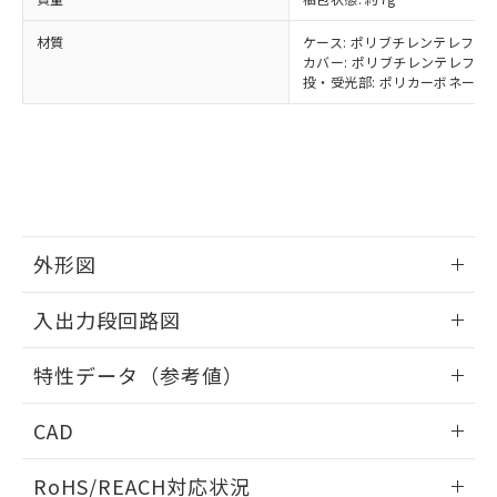
－
在庫なし(最新の在庫状況につ
オムロン制御機器販売店や当社販売拠
フタル酸エステル類の４物質については閾値を超える意
武器並びにこれらの製造装置等に一切
いては、お客様のお取引先、ま
図的な使用がないことを確認しています。
点は「
販売ネットワーク
」をご確認
※2 環境保護使用期限
材質
ケース: ポリブチレンテレフタレ
使用いたしません。
たはお客様担当のオムロン制御
ください。
カバー: ポリブチレンテレフタレ
当社は、貴社製品を第三者に販売する
機器販売店・当社販売員にご確
在庫状況および標準価格結果を当社の
投・受光部: ポリカーボネート(P
※2 対応予定月
「ｅ」：有害物質（10物質）のすべてが基
場合は、上記1、2および3の内容を当
認ください)
事前の承諾なく第三者に漏洩または開
準値以下であることを示します。
該第三者に通知します。また当社は、
示しないようお願いします。
部品在庫の切り替え状況などにより、予定
「10」：通常の使用状況下において有害物
販売先および販売に係わる関係者が違
マイパーツ機能（部品リスト作成サー
空
受注生産機種、また在庫状況の
月が前後することがあります。
質が外部に漏えいし、環境に深刻な影響を
法に輸出するおそれがある場合は、取
ビス）をご利用いただくには、I-Web
白
情報を公開していない機種
及ぼさない年数を意味します。
り引きをいたしません。
メンバーズにご登録されている必要が
「－」：未確認です。当社販売部門へお問
あります。
い合わせください。
お客様が当ウェブサイト上で当社にご
※3 非含有証明書ダウンロード
外形図
登録された部品リストについて、当社
および当社の共同利用者が、当社の製
下記の非含有証明書をダウンロードするこ
情報更新：2025/09/04
品・サービスに関するお客様との取
入出力段回路図
とができます。
合意する
キャンセル
引・商談に必要な範囲で利用すること
をご了承ください。
情報更新：2025/09/04
EU RoHS指令（10物質）の非含有証明書
特性データ（参考値）
※当社の共同利用者とは、
"個人情報
51物質の非含有証明書（当社基準）
の共同利用に関して"
の「1.共同利
出力回路
情報更新：2025/09/04
※本証明書は発行日時点で非含有を証明す
用者の範囲」に記載されている法人を
CAD
るもので、過去に遡って非含有を証明する
指します。
ものではありません。
ログイン/会員登録いただくと、CADデータをダウンロー
RoHS/REACH対応状況
また、RoHS指令のフタル酸エステル類４
ドすることができます。