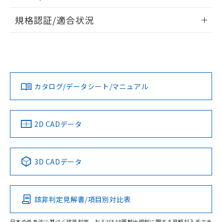
物質の対応では、対応完了までの期間は出
情報更新：2026/7/29
荷製品に未対応品が混在することから備考
規格認証/適合状況
欄に対応日を記載しておりました。
ログイン/会員登録
EU RoHS
注意事項・凡例
既に当社にて対応品への在庫切替を完了
UL認証
CSA認証
CEマーキング
していることから、特段のことがない限
タイムチャート
り、2022年1月12日より割愛しておりま
Yes
No
Yes
対応状況
対応予定月
※1
※2
す。
ダウンロードデータをご利用いただく前に、以下を必ずお読
みください。
カタログ/データシート/マニュアル
対応済み
ソフトウェアの使用条件
LR型式承認
DNV型式承認
BV型式承認
KR型式承
（イギリス
（ノルウェー
（フランス
（韓国
船舶規格）
船舶規格）
船舶規格）
船舶規格
中国 RoHS
注意事項・凡例
2D CADデータ
No
No
No
No
中国 RoHS表
※1 ※2
3D CADデータ
この製品の規格認証/適合状況ページへ
Pb
Hg
Cd
Cr(VI)
その他の認証はこちらのページからご検索ください
該非判定見解書/項目別対比表
O
O
O
O
日本の外為法に基づく該非判定、およびEAR再輸出規制に関する見解が入手でき