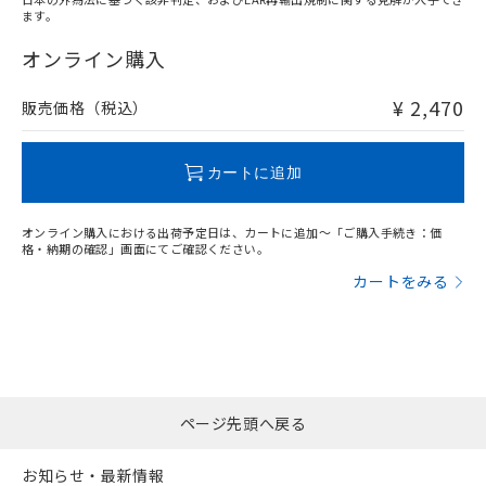
ます。
"対応済み"や非含有の記載がされた商品であっても、流通
在庫等で未対応品が混在する可能性があります。
オンライン購入
非含有品が必要な際は、弊社営業部門もしくは販売店へお
問い合わせください。
¥ 2,470
販売価格（税込）
この製品のRoHS/REACH対応状況ページへ
カートに追加
オンライン購入における出荷予定日は、カートに追加～「ご購入手続き：価
格・納期の確認」画面にてご確認ください。
カートをみる
ページ先頭へ戻る
お知らせ・最新情報