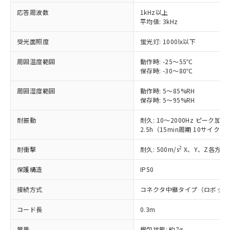
商品です。
対応予定なし：EU RoHS指令（10物質）の
応答周波数
1kHz以上
以下の条件をお読みいただき、同意のうえ
平均値: 3kHz
非含有に非対応の商品で、対応品を出す予
ご利用ください。
定はありません。
受光面照度
蛍光灯: 1000lx以下
調査・確認中：EU RoHS指令（10物質）の
本サービスは、当社制御機器事業取扱
※1 中国RoHS○×表
非含有の対応状況を調査中または確認中の
商品の当社在庫状況および標準価格
周囲温度範囲
動作時: -25～55℃
商品です。
(税抜)を提供させていただくもので
保存時: -30～80℃
「○」：最大均質材料含有率が中国RoHSの
非該当品：ライセンス料など無形物で、有
す。
基準値以下であることを示します。
害物質有無と関係のない商品です。
周囲湿度範囲
動作時: 5～85%RH
当社制御機器事業取扱商品の中には、
「×」：最大均質材料含有率が中国RoHSの
仕入先様の事情により、非含有部品として
保存時: 5～95%RH
本サービスの対象外となる商品もある
基準値を超えていることを示します。
いたものが、含有品と判明した場合などや
当社は、これら貴社製品のうち、外国
ことをご了承ください。
「－」：未確認です。当社販売部門へお問
むを得ず変更することがあります。
耐振動
耐久: 10～2000Hz ピーク加速度
為替および外国貿易法に定める商品
在庫状況および標準価格照会結果は、
い合わせください。
2.5h（15min周期 10サイクル
（以下｢規制貨物等」という）を輸出
記載している更新日時点での社内デー
*EU RoHS指令（10物質）：
または国外への提供する場合は、日本
記
タに基づき作成されるものであり、閲
説明
2
耐衝撃
耐久: 500m/s
X、Y、Z各方向 
鉛(Pb) 1000ppm以下、 水銀(Hg) 1000ppm以下、 カド
*中国RoHS10物質の基準値 (GB/T26572)：
国政府の輸出許可(または役務取引許
号
覧された時点での実際の在庫および標
ミウム(Cd) 100ppm以下、
Pb(鉛) :1000ppm、 Hg(水銀) : 1000ppm、 Cd(カドミウ
可)を取得するなどの必要な手続きを
六価クロム(Cr(Ⅵ)) 1000ppm以下、ポリ臭化ビフェニル
ム) : 100ppm、
準価格とは異なる場合があることをご
保護構造
IP50
類(PBB) 1000ppm以下、ポリ臭化ジフェニルエーテル類
Cr(Ⅵ)(六価クロム) : 1000ppm、 PBBs(ポリ臭化ビフェ
とります。
了承ください。
(PBDE) 1000ppm以下、フタル酸ビス(2-エチルヘキシ
○
一定数以上の在庫あり
ニル類) : 1000ppm、 PBDEs(ポリ臭化ジフェニルエーテ
当社は規制貨物を破棄する場合は、完
ル) (DEHP)(別名：DOP) 1000ppm以下、フタル酸ブチ
正式な納期状況および標準価格はお客
接続方式
コネクタ中継タイプ（ロボット
ル類) : 1000ppm、
ルベンジル（BBP） 1000ppm以下、フタル酸ジブチル
全に破砕するなど、違法に輸出されな
DBP(フタル酸ジブチル) : 1000ppm、 DIBP(フタル酸ジ
様のお取引先、またはお客様担当のオ
（DBP） 1000ppm以下、フタル酸ジイソブチル
イソブチル) : 1000ppm、 BBP(フタル酸ブチルベンジ
△
一定数には満たないが在庫あり
いよう必要な手段を講じます。
コード長
0.3m
ムロン制御機器販売店・当社販売員に
(DIBP) 1000ppm以下
ル) : 1000ppm、
当社は貴社製品を、核兵器、ミサイ
但し、RoHS指令で産業用監視および制御機器に対する
DEHP(フタル酸ビス(2-エチルヘキシル)) : 1000ppm
ご相談ください。
適用除外項目は除く。
ル、化学兵器、生物兵器またはその他
質量
梱包状態: 約7g