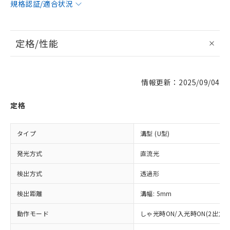
規格認証/適合状況
定格/性能
情報更新：2025/09/04
定格
タイプ
溝型 (U型)
発光方式
直流光
検出方式
透過形
検出距離
溝幅: 5mm
動作モード
しゃ光時ON/入光時ON(2出力装