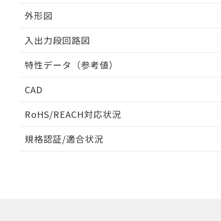
外形図
入出力段回路図
特性データ（参考値）
出力回路
CAD
ログイン/会員登録いただくと、CADデータをダウンロ
RoHS/REACH対応状況
規格認証/適合状況
EU RoHS
注意事項・凡例
UL認証
CSA認証
CEマーキング
ダウンロードデータをご利用いただく前に、以下を必ずお読
Yes
No
Yes
対応状況
対応予定月
タイムチャート
※1
※2
ソフトウェアの使用条件
対応済み