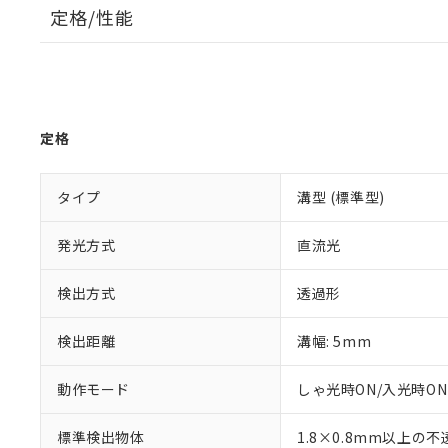
定格/性能
定格
タイプ
溝型 (標準型)
発光方式
直流光
検出方式
透過形
検出距離
溝幅: 5mm
動作モード
しゃ光時ON/入光時ON
標準検出物体
1.8×0.8mm以上の