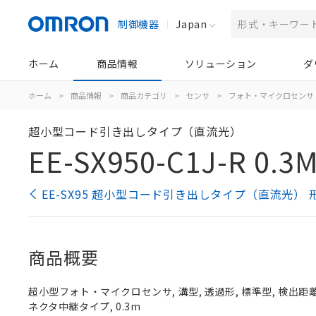
制御機器
Japan
ホーム
商品情報
ソリューション
ダ
ホーム
>
商品情報
>
商品カテゴリ
>
センサ
>
フォト・マイクロセンサ
超小型コード引き出しタイプ（直流光）
EE-SX950-C1J-R 0.3
EE-SX95 超小型コード引き出しタイプ（直流光）
商品概要
超小型フォト・マイクロセンサ, 溝型, 透過形, 標準型, 検出距離
ネクタ中継タイプ, 0.3m