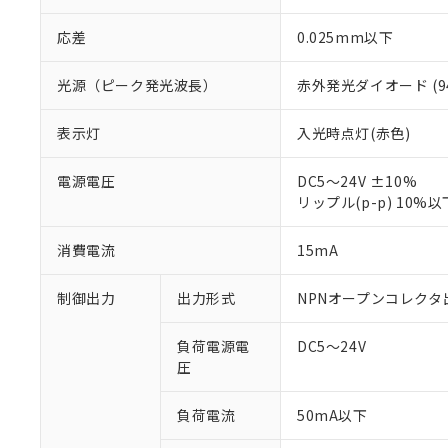
応差
0.025mm以下
光源（ピーク発光波長）
赤外発光ダイオード (94
表示灯
入光時点灯(赤色)
電源電圧
DC5～24V ±10%
※1 対応状況
リップル(p-p) 10%以
対応済み：EU
消費電流
15mA
対応予定：EU R
対応予定なし：EU
調査・確認中：EU
ご利用条件
制御出力
出力形式
NPNオープンコレクタ
非該当品：ライセ
※1 中国RoHS
仕入先様の事情に
負荷電源電
DC5～24V
があります。
以下の条件をお読
圧
「○」：最大均質
「×」：最大均質
本サービスは
当社は、これ
*EU RoHS指令（10物
「－」：未確認で
負荷電流
50mA以下
鉛(Pb) 1000ppm以下、
くものです。
う）を輸出ま
記
説明
六価クロム(Cr(Ⅵ)) 1
当社制御機器
などの必要な
フタル酸ビス(2-エチルヘ