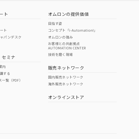
ート
オムロンの提供価値
目指す姿
ポート
コンセプト「i-Automation!」
ジャパンデスク
オムロンの強み
お客様との共創拠点
AUTOMATION CENTER
DIBP
BBP
DEHP
環境保護
技術を磨く現場
・セミナ
状況ページへ
使用期限
検索ください
案内
販売ネットワーク
講する
O
O
O
e
国内販売ネットワーク
ス一覧（PDF）
海外販売ネットワーク
オンラインストア
状況ページへ