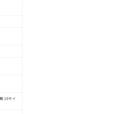
基づき作成されるも
う必要な手段を講じ
ことをご了承くださ
) : 1000ppm、
 1000ppm、
びにこれらの製造装
ン制御機器販売店・
三者に通知します。
さい。
合は、取り引きをい
ないようお願いしま
のオムロン制御
バーズにご登録され
及ぼさない年数を意
び当社の共同利用者
ることをご了承くだ
範囲」に記載されて
のではありません。
荷製品に未対応品が
周期 10サイ
22年1月12日よ