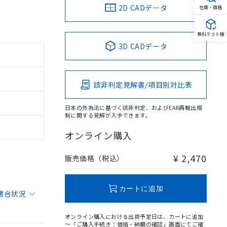
2D CADデータ
在庫・価格
無料テスト機
3D CADデータ
該非判定見解書/項目別対比表
日本の外為法に基づく該非判定、およびEAR再輸出規
制に関する見解が入手できます。
オンライン購入
¥ 2,470
販売価格（税込）
カートに追加
適合状況
オンライン購入における出荷予定日は、カートに追加
～「ご購入手続き：価格・納期の確認」画面にてご確