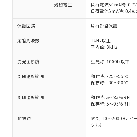
号
*中国RoHS10物質の基準値 
ル（DBP） 1000ppm
在庫状況およ
残留電圧
負荷電流50mA時: 0.7
当社は規制貨
Pb(鉛) :1000ppm、 Hg
但し、RoHS指令で産
のであり、閲
負荷電流5mA時: 0.4V
ます。
Cr(Ⅵ)(六価クロム) : 
フタル酸エステル類の４
○
一定数以
DBP(フタル酸ジブチル) :
い。
当社は貴社製
DEHP(フタル酸ビス(2-エ
正式な納期状
置等に一切使
保護回路
負荷短絡保護
当社販売員に
※2 対応予定月
△
一定数に
当社は、貴社
オムロン制御
また当社は、
※2 環境保護使
応答周波数
1kHz以上
在庫状況およ
部品在庫の切り替
たしません。
－
在庫なし
平均値: 3kHz
す。
「ｅ」：有害物質
機器販売
マイパーツ機
「10」：通常の
受光面照度
蛍光灯: 1000lx以下
ている必要が
味します。
空
受注生産
お客様が当ウ
※3 非含有証明
「－」：未確認で
白
が、当社の製
周囲温度範囲
動作時: -25～55℃
さい。
下記の非含有証明
保存時: -30～80℃
※当社の共同
いる法人を指
EU RoHS指令（
周囲湿度範囲
動作時: 5～85%RH
51物質の非含有証
保存時: 5～95%RH
※本証明書は発行
また、RoHS指
耐振動
耐久: 10～2000Hz ピ
混在することから
クル）
既に当社にて対応
り割愛しておりま