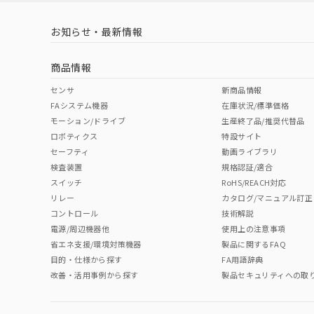
LR型式承認
DNV型式承認
BV型式承認
KR
（イギリス
（ノルウェー
（フランス
（
お知らせ・最新情報
中国 RoHS
注意事項・凡例
船舶規格）
船舶規格）
船舶規格）
船
商品情報
No
No
No
No
中国 RoHS表
※1 ※2
センサ
新商品情報
FAシステム機器
在庫状況/標準価格
Pb
Hg
Cd
Cr(V
モーション/ドライブ
生産終了品/推奨代替品
ロボティクス
特設サイト
セーフティ
動画ライブラリ
検査装置
規格認証/適合
O
O
O
O
スイッチ
RoHS/REACH対応
リレー
カタログ/マニュアル訂正
コントロール
技術解説
"対応済み"や非含有の記載がされた商品であっても、流通
電源/周辺機器他
使用上の注意事項
非含有品が必要な際は、弊社営業部門もしくは販売店へお
省エネ支援/環境対策機器
製品に関するFAQ
目的・仕様から探す
FA用語辞典
改善・活用事例から探す
製品セキュリティへの取