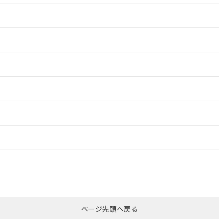
情報更新：2
情報更新：2
情報更新：2
ードすることができます。
情報更新：
ログイン/会員登録
CCC認証
電波法
みください。
N/A
N/A
非含有証明書
※3
ページ先頭へ戻る
ダウンロードはこちら