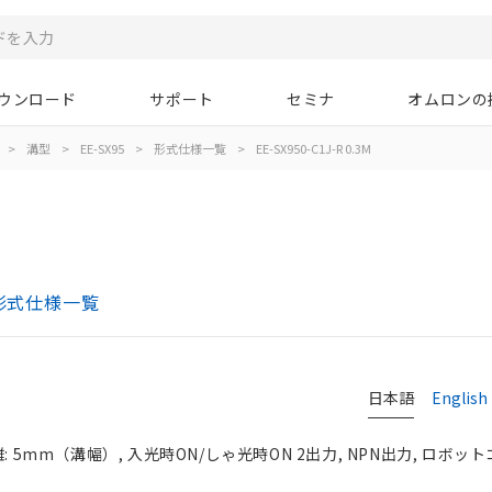
ウンロード
サポート
セミナ
オムロンの
>
溝型
>
EE-SX95
>
形式仕様一覧
>
EE-SX950-C1J-R 0.3M
M
 形式仕様一覧
日本語
English
: 5mm（溝幅）, 入光時ON/しゃ光時ON 2出力, NPN出力, ロボッ