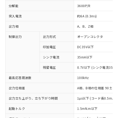
分解能
3600P/R
突入電流
約6A (0.3ms)
出力相
A、B、Z相
制御出力
出力形式
オープンコレクタ
印加電圧
DC35V以下
シンク電流
35mA以下
残留電圧
0.7V以下 (シンク電流35mA
最高応答周波数
100kHz
出力位相差
A相、B相の位相差 90±45°(1
※1 対応状況
出力立ち上がり、立ち下がり時間
1µs以下 (コード長0.5m
対応済み：EU RoHS指令（10物質）の
起動トルク
1.5mN.m以下
非含有に対応した製品が提供可能な商品で
-6
2