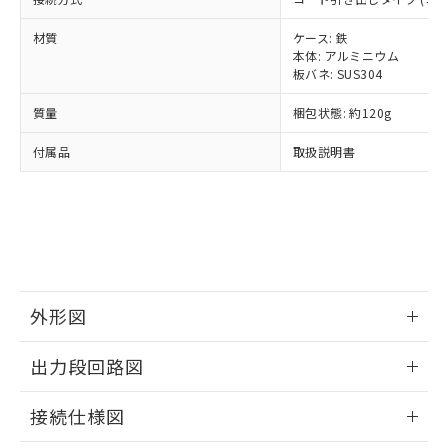
全に破砕するなど、違法に輸出されな
様のお取引先、またはお客様担当のオ
（DBP） 1000ppm以下、フタル酸ジイソブチル
イソブチル) : 1000ppm、 BBP(フタル酸ブチルベンジ
△
一定数には満たないが在庫あり
いよう必要な手段を講じます。
ムロン制御機器販売店・当社販売員に
(DIBP) 1000ppm以下
ル) : 1000ppm、
材質
ケース: 鉄
当社は貴社製品を、核兵器、ミサイ
但し、RoHS指令で産業用監視および制御機器に対する
DEHP(フタル酸ビス(2-エチルヘキシル)) : 1000ppm
ご相談ください。
本体: アルミニウム
適用除外項目は除く。
ル、化学兵器、生物兵器またはその他
－
在庫なし(最新の在庫状況につ
オムロン制御機器販売店や当社販売拠
フタル酸エステル類の４物質については閾値を超える意
板バネ: SUS304
武器並びにこれらの製造装置等に一切
いては、お客様のお取引先、ま
図的な使用がないことを確認しています。
点は「
販売ネットワーク
」をご確認
※2 環境保護使用期限
使用いたしません。
たはお客様担当のオムロン制御
ください。
質量
梱包状態: 約120g
当社は、貴社製品を第三者に販売する
機器販売店・当社販売員にご確
在庫状況および標準価格結果を当社の
※2 対応予定月
「ｅ」：有害物質（10物質）のすべてが基
場合は、上記1、2および3の内容を当
認ください)
付属品
取扱説明書
事前の承諾なく第三者に漏洩または開
準値以下であることを示します。
該第三者に通知します。また当社は、
示しないようお願いします。
部品在庫の切り替え状況などにより、予定
「10」：通常の使用状況下において有害物
販売先および販売に係わる関係者が違
マイパーツ機能（部品リスト作成サー
空
受注生産機種、また在庫状況の
月が前後することがあります。
質が外部に漏えいし、環境に深刻な影響を
法に輸出するおそれがある場合は、取
ビス）をご利用いただくには、I-Web
白
情報を公開していない機種
及ぼさない年数を意味します。
り引きをいたしません。
メンバーズにご登録されている必要が
「－」：未確認です。当社販売部門へお問
あります。
い合わせください。
お客様が当ウェブサイト上で当社にご
※3 非含有証明書ダウンロード
登録された部品リストについて、当社
外形図
および当社の共同利用者が、当社の製
下記の非含有証明書をダウンロードするこ
品・サービスに関するお客様との取
情報更新：2024/07/25
とができます。
合意する
キャンセル
出力段回路図
引・商談に必要な範囲で利用すること
をご了承ください。
EU RoHS指令（10物質）の非含有証明書
情報更新：2024/07/25
※当社の共同利用者とは、
"個人情報
接続仕様図
51物質の非含有証明書（当社基準）
の共同利用に関して"
の「1.共同利
※本証明書は発行日時点で非含有を証明す
用者の範囲」に記載されている法人を