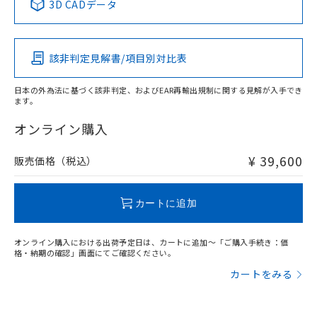
3D CADデータ
この製品の規格認証/適合状況ページへ
Pb
Hg
Cd
Cr(VI)
その他の認証はこちらのページからご検索ください
該非判定見解書/項目別対比表
X
O
O
O
日本の外為法に基づく該非判定、およびEAR再輸出規制に関する見解が入手でき
ます。
"対応済み"や非含有の記載がされた商品であっても、流通
在庫等で未対応品が混在する可能性があります。
オンライン購入
非含有品が必要な際は、弊社営業部門もしくは販売店へお
問い合わせください。
¥ 39,600
販売価格（税込）
この製品のRoHS/REACH対応状況ページへ
カートに追加
オンライン購入における出荷予定日は、カートに追加～「ご購入手続き：価
格・納期の確認」画面にてご確認ください。
カートをみる