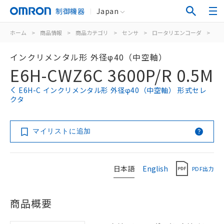
制御機器
Japan
ホーム
>
商品情報
>
商品カテゴリ
>
センサ
>
ロータリエンコーダ
>
イ
インクリメンタル形 外径φ40（中空軸）
E6H-CWZ6C 3600P/R 0.5M
E6H-C インクリメンタル形 外径φ40（中空軸） 形式セレ
クタ
マイリストに追加
日本語
English
PDF出力
商品概要