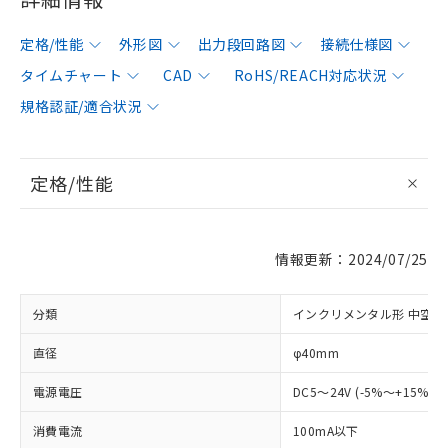
定格/性能
外形図
出力段回路図
接続仕様図
タイムチャート
CAD
RoHS/REACH対応状況
規格認証/適合状況
定格/性能
情報更新：2024/07/25
分類
インクリメンタル形 中空軸
直径
φ40mm
電源電圧
DC5～24V (-5%～+15%)
消費電流
100mA以下