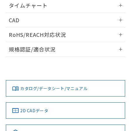
情報更新：2024/07/25
るもので、過去に遡って非含有を証明する
タイムチャート
指します。
ものではありません。
情報更新：2024/07/25
また、RoHS指令のフタル酸エステル類４
CAD
物質の対応では、対応完了までの期間は出
荷製品に未対応品が混在することから備考
ログイン/会員登録いただくと、CADデータをダウンロー
RoHS/REACH対応状況
欄に対応日を記載しておりました。
ドすることができます。
既に当社にて対応品への在庫切替を完了
情報更新：2026/7/29
していることから、特段のことがない限
規格認証/適合状況
り、2022年1月12日より割愛しておりま
ログイン/会員登録
EU RoHS
注意事項・凡例
す。
UL認証
CSA認証
CEマーキング
No
No
Yes
対応状況
対応予定月
※1
※2
ダウンロードデータをご利用いただく前に、以下を必ずお読
みください。
カタログ/データシート/マニュアル
対応済み
ソフトウェアの使用条件
LR型式承認
DNV型式承認
BV型式承認
KR型式承
（イギリス
（ノルウェー
（フランス
（韓国
船舶規格）
船舶規格）
船舶規格）
船舶規格
中国 RoHS
注意事項・凡例
2D CADデータ
No
No
No
No
中国 RoHS表
※1 ※2