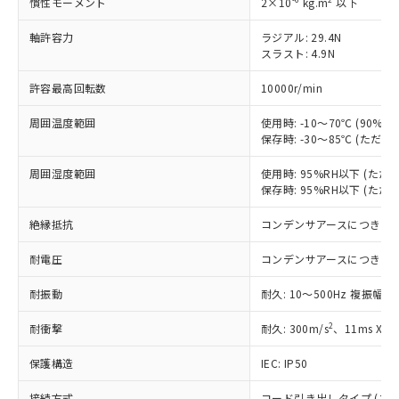
す。
慣性モーメント
2×10
kg.m
以下
対応予定：EU RoHS指令（10物質）の非含
ご利用条件
軸許容力
ラジアル: 29.4N
有に対応した製品に切り替える予定のある
スラスト: 4.9N
商品です。
対応予定なし：EU RoHS指令（10物質）の
許容最高回転数
10000r/min
以下の条件をお読みいただき、同意のうえ
非含有に非対応の商品で、対応品を出す予
ご利用ください。
定はありません。
周囲温度範囲
使用時: -10～70℃ (90
調査・確認中：EU RoHS指令（10物質）の
保存時: -30～85℃ (ただ
本サービスは、当社制御機器事業取扱
※1 中国RoHS○×表
非含有の対応状況を調査中または確認中の
商品の当社在庫状況および標準価格
商品です。
周囲湿度範囲
使用時: 95%RH以下 (た
(税抜)を提供させていただくもので
「○」：最大均質材料含有率が中国RoHSの
非該当品：ライセンス料など無形物で、有
保存時: 95%RH以下 (た
す。
基準値以下であることを示します。
害物質有無と関係のない商品です。
当社制御機器事業取扱商品の中には、
「×」：最大均質材料含有率が中国RoHSの
絶縁抵抗
コンデンサアースにつき除
仕入先様の事情により、非含有部品として
本サービスの対象外となる商品もある
基準値を超えていることを示します。
いたものが、含有品と判明した場合などや
当社は、これら貴社製品のうち、外国
ことをご了承ください。
耐電圧
コンデンサアースにつき除
「－」：未確認です。当社販売部門へお問
むを得ず変更することがあります。
為替および外国貿易法に定める商品
在庫状況および標準価格照会結果は、
い合わせください。
（以下｢規制貨物等」という）を輸出
記載している更新日時点での社内デー
耐振動
耐久: 10～500Hz 複振幅 1
*EU RoHS指令（10物質）：
または国外への提供する場合は、日本
記
タに基づき作成されるものであり、閲
説明
鉛(Pb) 1000ppm以下、 水銀(Hg) 1000ppm以下、 カド
*中国RoHS10物質の基準値 (GB/T26572)：
国政府の輸出許可(または役務取引許
2
耐衝撃
耐久: 300m/s
、11ms X
号
覧された時点での実際の在庫および標
ミウム(Cd) 100ppm以下、
Pb(鉛) :1000ppm、 Hg(水銀) : 1000ppm、 Cd(カドミウ
可)を取得するなどの必要な手続きを
六価クロム(Cr(Ⅵ)) 1000ppm以下、ポリ臭化ビフェニル
ム) : 100ppm、
準価格とは異なる場合があることをご
類(PBB) 1000ppm以下、ポリ臭化ジフェニルエーテル類
Cr(Ⅵ)(六価クロム) : 1000ppm、 PBBs(ポリ臭化ビフェ
とります。
保護構造
IEC: IP50
了承ください。
(PBDE) 1000ppm以下、フタル酸ビス(2-エチルヘキシ
○
一定数以上の在庫あり
ニル類) : 1000ppm、 PBDEs(ポリ臭化ジフェニルエーテ
当社は規制貨物を破棄する場合は、完
ル) (DEHP)(別名：DOP) 1000ppm以下、フタル酸ブチ
正式な納期状況および標準価格はお客
ル類) : 1000ppm、
ルベンジル（BBP） 1000ppm以下、フタル酸ジブチル
接続方式
コード引き出しタイプ (コード長
DBP(フタル酸ジブチル) : 1000ppm、 DIBP(フタル酸ジ