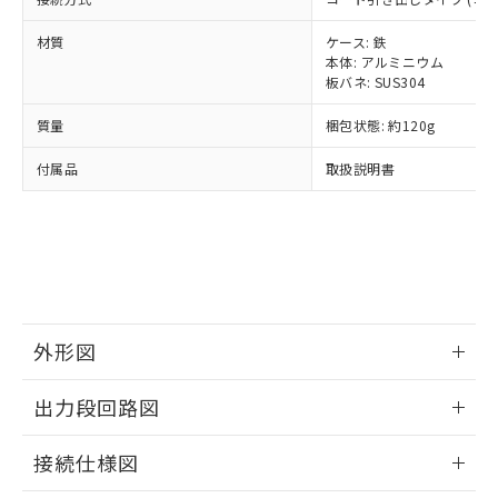
全に破砕するなど、違法に輸出されな
様のお取引先、またはお客様担当のオ
（DBP） 1000ppm以下、フタル酸ジイソブチル
イソブチル) : 1000ppm、 BBP(フタル酸ブチルベンジ
△
一定数には満たないが在庫あり
いよう必要な手段を講じます。
ムロン制御機器販売店・当社販売員に
(DIBP) 1000ppm以下
ル) : 1000ppm、
材質
ケース: 鉄
当社は貴社製品を、核兵器、ミサイ
但し、RoHS指令で産業用監視および制御機器に対する
DEHP(フタル酸ビス(2-エチルヘキシル)) : 1000ppm
ご相談ください。
本体: アルミニウム
適用除外項目は除く。
ル、化学兵器、生物兵器またはその他
－
在庫なし(最新の在庫状況につ
オムロン制御機器販売店や当社販売拠
フタル酸エステル類の４物質については閾値を超える意
板バネ: SUS304
武器並びにこれらの製造装置等に一切
いては、お客様のお取引先、ま
図的な使用がないことを確認しています。
点は「
販売ネットワーク
」をご確認
※2 環境保護使用期限
使用いたしません。
たはお客様担当のオムロン制御
ください。
質量
梱包状態: 約120g
当社は、貴社製品を第三者に販売する
機器販売店・当社販売員にご確
在庫状況および標準価格結果を当社の
※2 対応予定月
「ｅ」：有害物質（10物質）のすべてが基
場合は、上記1、2および3の内容を当
認ください)
付属品
取扱説明書
事前の承諾なく第三者に漏洩または開
準値以下であることを示します。
該第三者に通知します。また当社は、
示しないようお願いします。
部品在庫の切り替え状況などにより、予定
「10」：通常の使用状況下において有害物
販売先および販売に係わる関係者が違
マイパーツ機能（部品リスト作成サー
空
受注生産機種、また在庫状況の
月が前後することがあります。
質が外部に漏えいし、環境に深刻な影響を
法に輸出するおそれがある場合は、取
ビス）をご利用いただくには、I-Web
白
情報を公開していない機種
及ぼさない年数を意味します。
り引きをいたしません。
メンバーズにご登録されている必要が
「－」：未確認です。当社販売部門へお問
あります。
い合わせください。
お客様が当ウェブサイト上で当社にご
※3 非含有証明書ダウンロード
登録された部品リストについて、当社
外形図
および当社の共同利用者が、当社の製
下記の非含有証明書をダウンロードするこ
品・サービスに関するお客様との取
情報更新：2024/07/25
とができます。
合意する
キャンセル
出力段回路図
引・商談に必要な範囲で利用すること
をご了承ください。
EU RoHS指令（10物質）の非含有証明書
情報更新：2024/07/25
※当社の共同利用者とは、
"個人情報
接続仕様図
51物質の非含有証明書（当社基準）
の共同利用に関して"
の「1.共同利
※本証明書は発行日時点で非含有を証明す
用者の範囲」に記載されている法人を