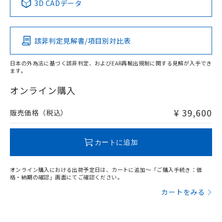
3D CADデータ
この製品の規格認証/適合状況ページへ
Pb
Hg
Cd
Cr(VI)
その他の認証はこちらのページからご検索ください
該非判定見解書/項目別対比表
X
O
O
O
日本の外為法に基づく該非判定、およびEAR再輸出規制に関する見解が入手でき
ます。
"対応済み"や非含有の記載がされた商品であっても、流通
在庫等で未対応品が混在する可能性があります。
オンライン購入
非含有品が必要な際は、弊社営業部門もしくは販売店へお
問い合わせください。
¥ 39,600
販売価格（税込）
この製品のRoHS/REACH対応状況ページへ
カートに追加
オンライン購入における出荷予定日は、カートに追加～「ご購入手続き：価
格・納期の確認」画面にてご確認ください。
カートをみる