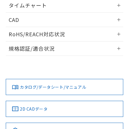
情報更新：2024/07/25
るもので、過去に遡って非含有を証明する
タイムチャート
指します。
ものではありません。
情報更新：2024/07/25
また、RoHS指令のフタル酸エステル類４
CAD
物質の対応では、対応完了までの期間は出
荷製品に未対応品が混在することから備考
ログイン/会員登録いただくと、CADデータをダウンロー
RoHS/REACH対応状況
欄に対応日を記載しておりました。
ドすることができます。
既に当社にて対応品への在庫切替を完了
情報更新：2026/7/29
していることから、特段のことがない限
規格認証/適合状況
り、2022年1月12日より割愛しておりま
ログイン/会員登録
EU RoHS
注意事項・凡例
す。
UL認証
CSA認証
CEマーキング
No
No
Yes
対応状況
対応予定月
※1
※2
ダウンロードデータをご利用いただく前に、以下を必ずお読
みください。
カタログ/データシート/マニュアル
対応済み
ソフトウェアの使用条件
LR型式承認
DNV型式承認
BV型式承認
KR型式承
（イギリス
（ノルウェー
（フランス
（韓国
船舶規格）
船舶規格）
船舶規格）
船舶規格
中国 RoHS
注意事項・凡例
2D CADデータ
No
No
No
No
中国 RoHS表
※1 ※2