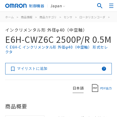
制御機器
Japan
ホーム
>
商品情報
>
商品カテゴリ
>
センサ
>
ロータリエンコーダ
>
イ
インクリメンタル形 外径φ40（中空軸）
E6H-CWZ6C 2500P/R 0.5M
E6H-C インクリメンタル形 外径φ40（中空軸） 形式セレ
クタ
マイリストに追加
日本語
PDF出力
商品概要