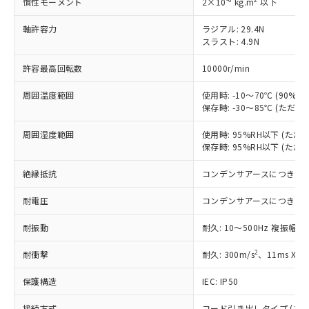
す。
慣性モーメント
2×10
kg.m
以下
対応予定：EU RoHS指令（10物質）の非含
ご利用条件
軸許容力
ラジアル: 29.4N
有に対応した製品に切り替える予定のある
スラスト: 4.9N
商品です。
対応予定なし：EU RoHS指令（10物質）の
許容最高回転数
10000r/min
以下の条件をお読みいただき、同意のうえ
非含有に非対応の商品で、対応品を出す予
ご利用ください。
定はありません。
周囲温度範囲
使用時: -10～70℃ (90
調査・確認中：EU RoHS指令（10物質）の
保存時: -30～85℃ (ただ
本サービスは、当社制御機器事業取扱
※1 中国RoHS○×表
非含有の対応状況を調査中または確認中の
商品の当社在庫状況および標準価格
商品です。
周囲湿度範囲
使用時: 95%RH以下 (た
(税抜)を提供させていただくもので
「○」：最大均質材料含有率が中国RoHSの
非該当品：ライセンス料など無形物で、有
保存時: 95%RH以下 (た
す。
基準値以下であることを示します。
害物質有無と関係のない商品です。
当社制御機器事業取扱商品の中には、
「×」：最大均質材料含有率が中国RoHSの
絶縁抵抗
コンデンサアースにつき除
仕入先様の事情により、非含有部品として
本サービスの対象外となる商品もある
基準値を超えていることを示します。
いたものが、含有品と判明した場合などや
当社は、これら貴社製品のうち、外国
ことをご了承ください。
耐電圧
コンデンサアースにつき除
「－」：未確認です。当社販売部門へお問
むを得ず変更することがあります。
為替および外国貿易法に定める商品
在庫状況および標準価格照会結果は、
い合わせください。
（以下｢規制貨物等」という）を輸出
記載している更新日時点での社内デー
耐振動
耐久: 10～500Hz 複振幅 1
*EU RoHS指令（10物質）：
または国外への提供する場合は、日本
記
タに基づき作成されるものであり、閲
説明
鉛(Pb) 1000ppm以下、 水銀(Hg) 1000ppm以下、 カド
*中国RoHS10物質の基準値 (GB/T26572)：
国政府の輸出許可(または役務取引許
2
耐衝撃
耐久: 300m/s
、11ms X
号
覧された時点での実際の在庫および標
ミウム(Cd) 100ppm以下、
Pb(鉛) :1000ppm、 Hg(水銀) : 1000ppm、 Cd(カドミウ
可)を取得するなどの必要な手続きを
六価クロム(Cr(Ⅵ)) 1000ppm以下、ポリ臭化ビフェニル
ム) : 100ppm、
準価格とは異なる場合があることをご
類(PBB) 1000ppm以下、ポリ臭化ジフェニルエーテル類
Cr(Ⅵ)(六価クロム) : 1000ppm、 PBBs(ポリ臭化ビフェ
とります。
保護構造
IEC: IP50
了承ください。
(PBDE) 1000ppm以下、フタル酸ビス(2-エチルヘキシ
○
一定数以上の在庫あり
ニル類) : 1000ppm、 PBDEs(ポリ臭化ジフェニルエーテ
当社は規制貨物を破棄する場合は、完
ル) (DEHP)(別名：DOP) 1000ppm以下、フタル酸ブチ
正式な納期状況および標準価格はお客
ル類) : 1000ppm、
ルベンジル（BBP） 1000ppm以下、フタル酸ジブチル
接続方式
コード引き出しタイプ (コード長
DBP(フタル酸ジブチル) : 1000ppm、 DIBP(フタル酸ジ