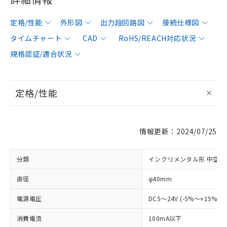
定格/性能
外形図
出力段回路図
接続仕様図
タイムチャート
CAD
RoHS/REACH対応状況
規格認証/適合状況
定格/性能
情報更新：2024/07/25
分類
インクリメンタル形 中空軸
直径
φ40mm
電源電圧
DC5～24V (-5%～+15%)
消費電流
100mA以下