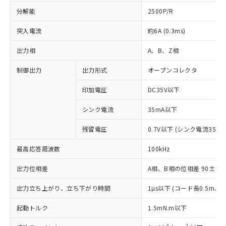
分解能
2500P/R
突入電流
約6A (0.3ms)
出力相
A、B、Z相
制御出力
出力形式
オープンコレクタ
印加電圧
DC35V以下
シンク電流
35mA以下
残留電圧
0.7V以下 (シンク電流35mA
最高応答周波数
100kHz
出力位相差
A相、B相の位相差 90±45°(1
※1 対応状況
出力立ち上がり、立ち下がり時間
1µs以下 (コード長0.5m
対応済み：EU RoHS指令（10物質）の
起動トルク
1.5mN.m以下
非含有に対応した製品が提供可能な商品で
-6
2