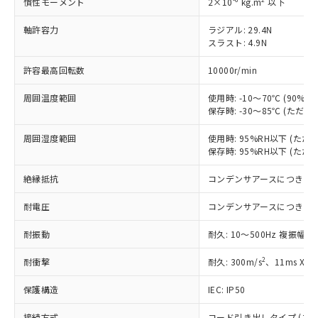
す。
慣性モーメント
2×10
kg.m
以下
対応予定：EU RoHS指令（10物質）の非含
ご利用条件
軸許容力
ラジアル: 29.4N
有に対応した製品に切り替える予定のある
スラスト: 4.9N
商品です。
対応予定なし：EU RoHS指令（10物質）の
許容最高回転数
10000r/min
以下の条件をお読みいただき、同意のうえ
非含有に非対応の商品で、対応品を出す予
ご利用ください。
定はありません。
周囲温度範囲
使用時: -10～70℃ (90
調査・確認中：EU RoHS指令（10物質）の
保存時: -30～85℃ (ただ
本サービスは、当社制御機器事業取扱
※1 中国RoHS○×表
非含有の対応状況を調査中または確認中の
商品の当社在庫状況および標準価格
商品です。
周囲湿度範囲
使用時: 95%RH以下 (た
(税抜)を提供させていただくもので
「○」：最大均質材料含有率が中国RoHSの
非該当品：ライセンス料など無形物で、有
保存時: 95%RH以下 (た
す。
基準値以下であることを示します。
害物質有無と関係のない商品です。
当社制御機器事業取扱商品の中には、
「×」：最大均質材料含有率が中国RoHSの
絶縁抵抗
コンデンサアースにつき除
仕入先様の事情により、非含有部品として
本サービスの対象外となる商品もある
基準値を超えていることを示します。
いたものが、含有品と判明した場合などや
当社は、これら貴社製品のうち、外国
ことをご了承ください。
耐電圧
コンデンサアースにつき除
「－」：未確認です。当社販売部門へお問
むを得ず変更することがあります。
為替および外国貿易法に定める商品
在庫状況および標準価格照会結果は、
い合わせください。
（以下｢規制貨物等」という）を輸出
記載している更新日時点での社内デー
耐振動
耐久: 10～500Hz 複振幅 1
*EU RoHS指令（10物質）：
または国外への提供する場合は、日本
記
タに基づき作成されるものであり、閲
説明
鉛(Pb) 1000ppm以下、 水銀(Hg) 1000ppm以下、 カド
*中国RoHS10物質の基準値 (GB/T26572)：
国政府の輸出許可(または役務取引許
2
耐衝撃
耐久: 300m/s
、11ms X
号
覧された時点での実際の在庫および標
ミウム(Cd) 100ppm以下、
Pb(鉛) :1000ppm、 Hg(水銀) : 1000ppm、 Cd(カドミウ
可)を取得するなどの必要な手続きを
六価クロム(Cr(Ⅵ)) 1000ppm以下、ポリ臭化ビフェニル
ム) : 100ppm、
準価格とは異なる場合があることをご
類(PBB) 1000ppm以下、ポリ臭化ジフェニルエーテル類
Cr(Ⅵ)(六価クロム) : 1000ppm、 PBBs(ポリ臭化ビフェ
とります。
保護構造
IEC: IP50
了承ください。
(PBDE) 1000ppm以下、フタル酸ビス(2-エチルヘキシ
○
一定数以上の在庫あり
ニル類) : 1000ppm、 PBDEs(ポリ臭化ジフェニルエーテ
当社は規制貨物を破棄する場合は、完
ル) (DEHP)(別名：DOP) 1000ppm以下、フタル酸ブチ
正式な納期状況および標準価格はお客
ル類) : 1000ppm、
ルベンジル（BBP） 1000ppm以下、フタル酸ジブチル
接続方式
コード引き出しタイプ (コード長
DBP(フタル酸ジブチル) : 1000ppm、 DIBP(フタル酸ジ