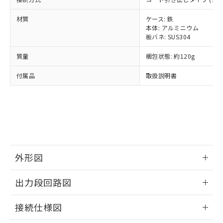
全に破砕するなど、違法に輸出されな
様のお取引先、またはお客様担当のオ
（DBP） 1000ppm以下、フタル酸ジイソブチル
イソブチル) : 1000ppm、 BBP(フタル酸ブチルベンジ
△
一定数には満たないが在庫あり
いよう必要な手段を講じます。
ムロン制御機器販売店・当社販売員に
(DIBP) 1000ppm以下
ル) : 1000ppm、
材質
ケース: 鉄
当社は貴社製品を、核兵器、ミサイ
但し、RoHS指令で産業用監視および制御機器に対する
DEHP(フタル酸ビス(2-エチルヘキシル)) : 1000ppm
ご相談ください。
本体: アルミニウム
適用除外項目は除く。
ル、化学兵器、生物兵器またはその他
－
在庫なし(最新の在庫状況につ
オムロン制御機器販売店や当社販売拠
フタル酸エステル類の４物質については閾値を超える意
板バネ: SUS304
武器並びにこれらの製造装置等に一切
いては、お客様のお取引先、ま
図的な使用がないことを確認しています。
点は「
販売ネットワーク
」をご確認
※2 環境保護使用期限
使用いたしません。
たはお客様担当のオムロン制御
ください。
質量
梱包状態: 約120g
当社は、貴社製品を第三者に販売する
機器販売店・当社販売員にご確
在庫状況および標準価格結果を当社の
※2 対応予定月
「ｅ」：有害物質（10物質）のすべてが基
場合は、上記1、2および3の内容を当
認ください)
付属品
取扱説明書
事前の承諾なく第三者に漏洩または開
準値以下であることを示します。
該第三者に通知します。また当社は、
示しないようお願いします。
部品在庫の切り替え状況などにより、予定
「10」：通常の使用状況下において有害物
販売先および販売に係わる関係者が違
マイパーツ機能（部品リスト作成サー
空
受注生産機種、また在庫状況の
月が前後することがあります。
質が外部に漏えいし、環境に深刻な影響を
法に輸出するおそれがある場合は、取
ビス）をご利用いただくには、I-Web
白
情報を公開していない機種
及ぼさない年数を意味します。
り引きをいたしません。
メンバーズにご登録されている必要が
「－」：未確認です。当社販売部門へお問
あります。
い合わせください。
お客様が当ウェブサイト上で当社にご
※3 非含有証明書ダウンロード
登録された部品リストについて、当社
外形図
および当社の共同利用者が、当社の製
下記の非含有証明書をダウンロードするこ
品・サービスに関するお客様との取
情報更新：2024/07/25
とができます。
合意する
キャンセル
出力段回路図
引・商談に必要な範囲で利用すること
をご了承ください。
EU RoHS指令（10物質）の非含有証明書
情報更新：2024/07/25
※当社の共同利用者とは、
"個人情報
接続仕様図
51物質の非含有証明書（当社基準）
の共同利用に関して"
の「1.共同利
※本証明書は発行日時点で非含有を証明す
用者の範囲」に記載されている法人を