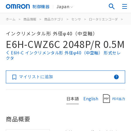
制御機器
Japan
ホーム
>
商品情報
>
商品カテゴリ
>
センサ
>
ロータリエンコーダ
>
イ
インクリメンタル形 外径φ40（中空軸）
E6H-CWZ6C 2048P/R 0.5M
E6H-C インクリメンタル形 外径φ40（中空軸） 形式セレ
クタ
マイリストに追加
日本語
English
PDF出力
商品概要