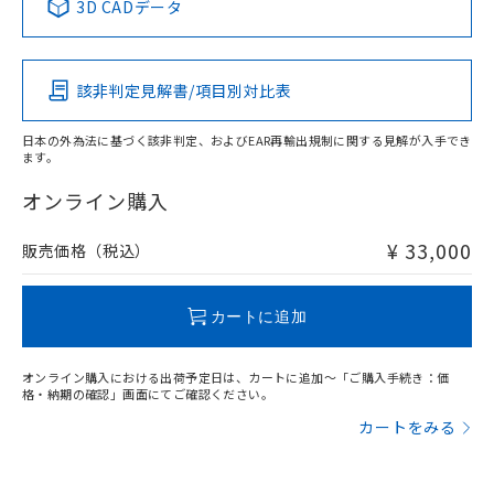
3D CADデータ
この製品の規格認証/適合状況ページへ
Pb
Hg
Cd
Cr(VI)
その他の認証はこちらのページからご検索ください
該非判定見解書/項目別対比表
X
O
O
O
日本の外為法に基づく該非判定、およびEAR再輸出規制に関する見解が入手でき
ます。
"対応済み"や非含有の記載がされた商品であっても、流通
在庫等で未対応品が混在する可能性があります。
オンライン購入
非含有品が必要な際は、弊社営業部門もしくは販売店へお
問い合わせください。
¥ 33,000
販売価格（税込）
この製品のRoHS/REACH対応状況ページへ
カートに追加
オンライン購入における出荷予定日は、カートに追加～「ご購入手続き：価
格・納期の確認」画面にてご確認ください。
カートをみる