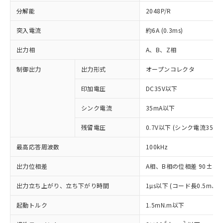
分解能
2048P/R
突入電流
約6A (0.3ms)
出力相
A、B、Z相
制御出力
出力形式
オープンコレクタ
印加電圧
DC35V以下
シンク電流
35mA以下
残留電圧
0.7V以下 (シンク電流35mA
最高応答周波数
100kHz
出力位相差
A相、B相の位相差 90±45°(1
※1 対応状況
出力立ち上がり、立ち下がり時間
1µs以下 (コード長0.5m
対応済み：EU RoHS指令（10物質）の
起動トルク
1.5mN.m以下
非含有に対応した製品が提供可能な商品で
-6
2