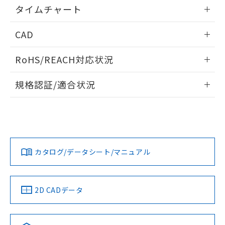
情報更新：2024/07/25
るもので、過去に遡って非含有を証明する
タイムチャート
指します。
ものではありません。
情報更新：2024/07/25
また、RoHS指令のフタル酸エステル類４
CAD
物質の対応では、対応完了までの期間は出
荷製品に未対応品が混在することから備考
ログイン/会員登録いただくと、CADデータをダウンロー
RoHS/REACH対応状況
欄に対応日を記載しておりました。
ドすることができます。
既に当社にて対応品への在庫切替を完了
情報更新：2026/7/29
していることから、特段のことがない限
規格認証/適合状況
り、2022年1月12日より割愛しておりま
ログイン/会員登録
EU RoHS
注意事項・凡例
す。
UL認証
CSA認証
CEマーキング
No
No
Yes
対応状況
対応予定月
※1
※2
ダウンロードデータをご利用いただく前に、以下を必ずお読
みください。
カタログ/データシート/マニュアル
対応済み
ソフトウェアの使用条件
LR型式承認
DNV型式承認
BV型式承認
KR型式承
（イギリス
（ノルウェー
（フランス
（韓国
船舶規格）
船舶規格）
船舶規格）
船舶規格
中国 RoHS
注意事項・凡例
2D CADデータ
No
No
No
No
中国 RoHS表
※1 ※2