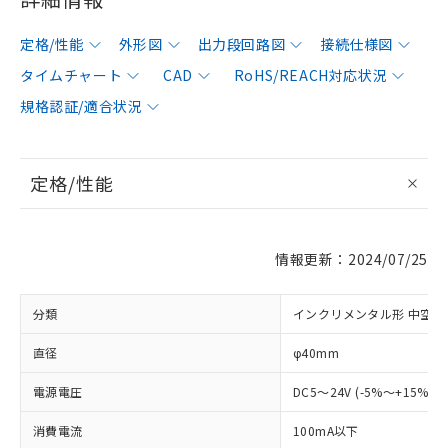
定格/性能
外形図
出力段回路図
接続仕様図
タイムチャート
CAD
RoHS/REACH対応状況
規格認証/適合状況
定格/性能
情報更新：2024/07/25
分類
インクリメンタル形 中空軸
直径
φ40mm
電源電圧
DC5～24V (-5%～+15%)
消費電流
100mA以下