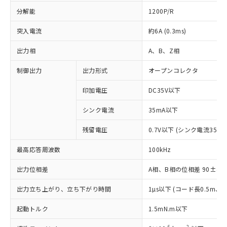
分解能
1200P/R
突入電流
約6A (0.3ms)
出力相
A、B、Z相
制御出力
出力形式
オープンコレクタ
印加電圧
DC35V以下
シンク電流
35mA以下
残留電圧
0.7V以下 (シンク電流35mA
最高応答周波数
100kHz
出力位相差
A相、B相の位相差 90±45°(1
※1 対応状況
出力立ち上がり、立ち下がり時間
1µs以下 (コード長0.5m
対応済み：EU RoHS指令（10物質）の
起動トルク
1.5mN.m以下
非含有に対応した製品が提供可能な商品で
-6
2