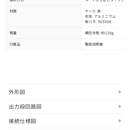
全に破砕するなど、違法に輸出されな
様のお取引先、またはお客様担当のオ
（DBP） 1000ppm以下、フタル酸ジイソブチル
イソブチル) : 1000ppm、 BBP(フタル酸ブチルベンジ
△
一定数には満たないが在庫あり
いよう必要な手段を講じます。
ムロン制御機器販売店・当社販売員に
(DIBP) 1000ppm以下
ル) : 1000ppm、
材質
ケース: 鉄
当社は貴社製品を、核兵器、ミサイ
但し、RoHS指令で産業用監視および制御機器に対する
DEHP(フタル酸ビス(2-エチルヘキシル)) : 1000ppm
ご相談ください。
本体: アルミニウム
適用除外項目は除く。
ル、化学兵器、生物兵器またはその他
－
在庫なし(最新の在庫状況につ
オムロン制御機器販売店や当社販売拠
フタル酸エステル類の４物質については閾値を超える意
板バネ: SUS304
武器並びにこれらの製造装置等に一切
いては、お客様のお取引先、ま
図的な使用がないことを確認しています。
点は「
販売ネットワーク
」をご確認
※2 環境保護使用期限
使用いたしません。
たはお客様担当のオムロン制御
ください。
質量
梱包状態: 約120g
当社は、貴社製品を第三者に販売する
機器販売店・当社販売員にご確
在庫状況および標準価格結果を当社の
※2 対応予定月
「ｅ」：有害物質（10物質）のすべてが基
場合は、上記1、2および3の内容を当
認ください)
付属品
取扱説明書
事前の承諾なく第三者に漏洩または開
準値以下であることを示します。
該第三者に通知します。また当社は、
示しないようお願いします。
部品在庫の切り替え状況などにより、予定
「10」：通常の使用状況下において有害物
販売先および販売に係わる関係者が違
マイパーツ機能（部品リスト作成サー
空
受注生産機種、また在庫状況の
月が前後することがあります。
質が外部に漏えいし、環境に深刻な影響を
法に輸出するおそれがある場合は、取
ビス）をご利用いただくには、I-Web
白
情報を公開していない機種
及ぼさない年数を意味します。
り引きをいたしません。
メンバーズにご登録されている必要が
「－」：未確認です。当社販売部門へお問
あります。
い合わせください。
お客様が当ウェブサイト上で当社にご
※3 非含有証明書ダウンロード
登録された部品リストについて、当社
外形図
および当社の共同利用者が、当社の製
下記の非含有証明書をダウンロードするこ
品・サービスに関するお客様との取
情報更新：2024/07/25
とができます。
合意する
キャンセル
出力段回路図
引・商談に必要な範囲で利用すること
をご了承ください。
EU RoHS指令（10物質）の非含有証明書
情報更新：2024/07/25
※当社の共同利用者とは、
"個人情報
接続仕様図
51物質の非含有証明書（当社基準）
の共同利用に関して"
の「1.共同利
※本証明書は発行日時点で非含有を証明す
用者の範囲」に記載されている法人を