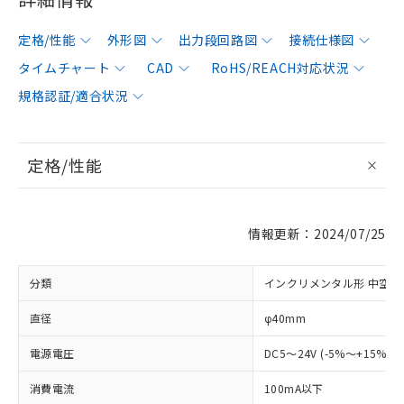
定格/性能
外形図
出力段回路図
接続仕様図
タイムチャート
CAD
RoHS/REACH対応状況
規格認証/適合状況
定格/性能
情報更新：2024/07/25
分類
インクリメンタル形 中空軸
直径
φ40mm
電源電圧
DC5～24V (-5%～+15%)
消費電流
100mA以下