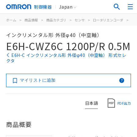
制御機器
Japan
ホーム
>
商品情報
>
商品カテゴリ
>
センサ
>
ロータリエンコーダ
>
イ
インクリメンタル形 外径φ40（中空軸）
E6H-CWZ6C 1200P/R 0.5M
E6H-C インクリメンタル形 外径φ40（中空軸） 形式セレ
クタ
マイリストに追加
日本語
PDF出力
商品概要