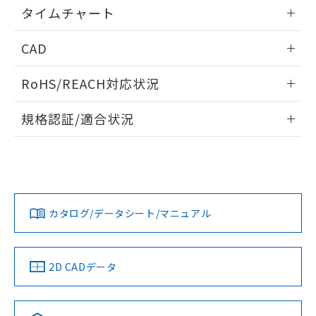
情報更新：2024/07/25
るもので、過去に遡って非含有を証明する
タイムチャート
指します。
ものではありません。
情報更新：2024/07/25
また、RoHS指令のフタル酸エステル類４
CAD
物質の対応では、対応完了までの期間は出
荷製品に未対応品が混在することから備考
ログイン/会員登録いただくと、CADデータをダウンロー
RoHS/REACH対応状況
欄に対応日を記載しておりました。
ドすることができます。
既に当社にて対応品への在庫切替を完了
情報更新：2026/7/29
していることから、特段のことがない限
規格認証/適合状況
り、2022年1月12日より割愛しておりま
ログイン/会員登録
EU RoHS
注意事項・凡例
す。
UL認証
CSA認証
CEマーキング
No
No
Yes
対応状況
対応予定月
※1
※2
ダウンロードデータをご利用いただく前に、以下を必ずお読
みください。
カタログ/データシート/マニュアル
対応済み
ソフトウェアの使用条件
LR型式承認
DNV型式承認
BV型式承認
KR型式承
（イギリス
（ノルウェー
（フランス
（韓国
船舶規格）
船舶規格）
船舶規格）
船舶規格
中国 RoHS
注意事項・凡例
2D CADデータ
No
No
No
No
中国 RoHS表
※1 ※2