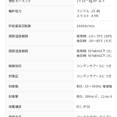
す。
慣性モーメント
2×10
kg.m
以下
対応予定：EU RoHS指令（10物質）の非含
ご利用条件
軸許容力
ラジアル: 29.4N
有に対応した製品に切り替える予定のある
スラスト: 4.9N
商品です。
対応予定なし：EU RoHS指令（10物質）の
許容最高回転数
10000r/min
以下の条件をお読みいただき、同意のうえ
非含有に非対応の商品で、対応品を出す予
ご利用ください。
定はありません。
周囲温度範囲
使用時: -10～70℃ (90
調査・確認中：EU RoHS指令（10物質）の
保存時: -30～85℃ (ただ
本サービスは、当社制御機器事業取扱
※1 中国RoHS○×表
非含有の対応状況を調査中または確認中の
商品の当社在庫状況および標準価格
商品です。
周囲湿度範囲
使用時: 95%RH以下 (た
(税抜)を提供させていただくもので
「○」：最大均質材料含有率が中国RoHSの
非該当品：ライセンス料など無形物で、有
保存時: 95%RH以下 (た
す。
基準値以下であることを示します。
害物質有無と関係のない商品です。
当社制御機器事業取扱商品の中には、
「×」：最大均質材料含有率が中国RoHSの
絶縁抵抗
コンデンサアースにつき除
仕入先様の事情により、非含有部品として
本サービスの対象外となる商品もある
基準値を超えていることを示します。
いたものが、含有品と判明した場合などや
当社は、これら貴社製品のうち、外国
ことをご了承ください。
耐電圧
コンデンサアースにつき除
「－」：未確認です。当社販売部門へお問
むを得ず変更することがあります。
為替および外国貿易法に定める商品
在庫状況および標準価格照会結果は、
い合わせください。
（以下｢規制貨物等」という）を輸出
記載している更新日時点での社内デー
耐振動
耐久: 10～500Hz 複振幅 1
*EU RoHS指令（10物質）：
または国外への提供する場合は、日本
記
タに基づき作成されるものであり、閲
説明
鉛(Pb) 1000ppm以下、 水銀(Hg) 1000ppm以下、 カド
*中国RoHS10物質の基準値 (GB/T26572)：
国政府の輸出許可(または役務取引許
2
耐衝撃
耐久: 300m/s
、11ms X
号
覧された時点での実際の在庫および標
ミウム(Cd) 100ppm以下、
Pb(鉛) :1000ppm、 Hg(水銀) : 1000ppm、 Cd(カドミウ
可)を取得するなどの必要な手続きを
六価クロム(Cr(Ⅵ)) 1000ppm以下、ポリ臭化ビフェニル
ム) : 100ppm、
準価格とは異なる場合があることをご
類(PBB) 1000ppm以下、ポリ臭化ジフェニルエーテル類
Cr(Ⅵ)(六価クロム) : 1000ppm、 PBBs(ポリ臭化ビフェ
とります。
保護構造
IEC: IP50
了承ください。
(PBDE) 1000ppm以下、フタル酸ビス(2-エチルヘキシ
○
一定数以上の在庫あり
ニル類) : 1000ppm、 PBDEs(ポリ臭化ジフェニルエーテ
当社は規制貨物を破棄する場合は、完
ル) (DEHP)(別名：DOP) 1000ppm以下、フタル酸ブチ
正式な納期状況および標準価格はお客
ル類) : 1000ppm、
ルベンジル（BBP） 1000ppm以下、フタル酸ジブチル
接続方式
コード引き出しタイプ (コード長
DBP(フタル酸ジブチル) : 1000ppm、 DIBP(フタル酸ジ