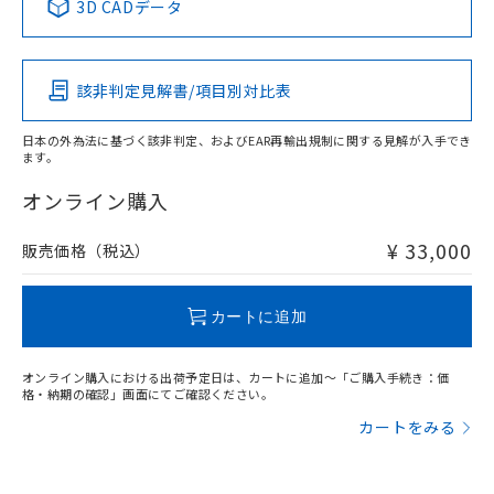
3D CADデータ
この製品の規格認証/適合状況ページへ
Pb
Hg
Cd
Cr(VI)
その他の認証はこちらのページからご検索ください
該非判定見解書/項目別対比表
X
O
O
O
日本の外為法に基づく該非判定、およびEAR再輸出規制に関する見解が入手でき
ます。
"対応済み"や非含有の記載がされた商品であっても、流通
在庫等で未対応品が混在する可能性があります。
オンライン購入
非含有品が必要な際は、弊社営業部門もしくは販売店へお
問い合わせください。
¥ 33,000
販売価格（税込）
この製品のRoHS/REACH対応状況ページへ
カートに追加
オンライン購入における出荷予定日は、カートに追加～「ご購入手続き：価
格・納期の確認」画面にてご確認ください。
カートをみる