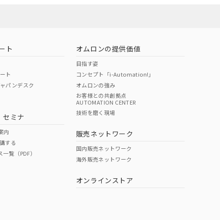
ート
オムロンの提供価値
目指す姿
ポート
コンセプト「i-Automation!」
ジャパンデスク
オムロンの強み
お客様との共創拠点
AUTOMATION CENTER
DIBP
BBP
DEHP
環境保護
技術を磨く現場
・セミナ
状況ページへ
使用期限
検索ください
案内
販売ネットワーク
講する
O
O
O
10
国内販売ネットワーク
ス一覧（PDF）
海外販売ネットワーク
オンラインストア
状況ページへ