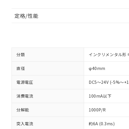
定格/性能
分類
インクリメンタル形 
直径
φ40mm
電源電圧
DC5～24V (-5%～
消費電流
100mA以下
分解能
1000P/R
突入電流
約6A (0.3ms)