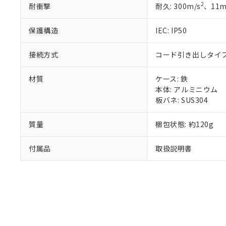
2
耐衝撃
耐久: 300m/s
、11
り割愛しておりま
保護構造
IEC: IP50
接続方式
コード引き出しタイプ (
材質
ケース: 鉄
本体: アルミニウム
板バネ: SUS304
質量
梱包状態: 約120g
付属品
取扱説明書