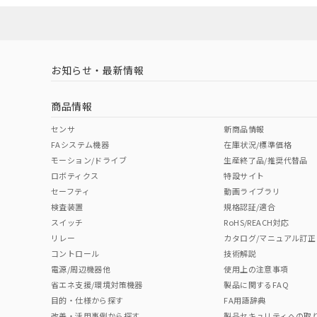
対応済み
LR型式承認
DNV型式承認
BV型式承認
KR
（イギリス
（ノルウェー
（フランス
（
お知らせ・最新情報
中国 RoHS
注意事項・凡例
船舶規格）
船舶規格）
船舶規格）
船
商品情報
No
No
No
No
中国 RoHS表
※1 ※2
センサ
新商品情報
FAシステム機器
在庫状況/標準価格
Pb
Hg
Cd
Cr(V
モーション/ドライブ
生産終了品/推奨代替品
ロボティクス
特設サイト
セーフティ
動画ライブラリ
検査装置
規格認証/適合
X
O
O
O
スイッチ
RoHS/REACH対応
リレー
カタログ/マニュアル訂正
コントロール
技術解説
"対応済み"や非含有の記載がされた商品であっても、流通
電源/周辺機器他
使用上の注意事項
非含有品が必要な際は、弊社営業部門もしくは販売店へお
省エネ支援/環境対策機器
製品に関するFAQ
目的・仕様から探す
FA用語辞典
改善・活用事例から探す
製品セキュリティへの取