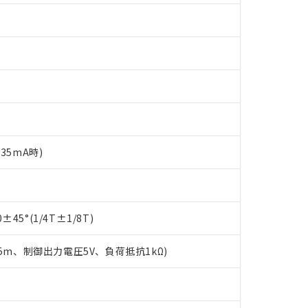
35mA時)
 RoHS指令（10物質）の非含有に対応した製品が提供可能な商品です
oHS指令（10物質）の非含有に対応した製品に切り替える予定のある
 RoHS指令（10物質）の非含有に非対応の商品で、対応品を出す予
45°(1/4T±1/8T)
 RoHS指令（10物質）の非含有の対応状況を調査中または確認中の
ンス料など無形物で、有害物質有無と関係のない商品です。
○×表
より、非含有部品としていたものが、含有品と判明した場合などやむ
.5m、制御出力電圧5V、負荷抵抗1kΩ)
みいただき、同意のうえご利用ください。
材料含有率が中国RoHSの基準値以下であることを示します。
材料含有率が中国RoHSの基準値を超えていることを示します。
、当社制御機器事業取扱商品の当社在庫状況および標準価格(税抜)
ら貴社製品のうち、外国為替および外国貿易法に定める商品（以下｢
質）：
す。当社販売部門へお問い合わせください。
 水銀(Hg) 1000ppm以下、 カドミウム(Cd) 100ppm以下、