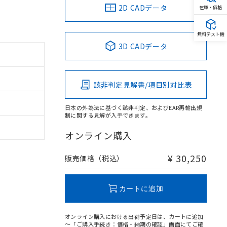
2D CADデータ
在庫・価格
無料テスト機
3D CADデータ
該非判定見解書/項目別対比表
日本の外為法に基づく該非判定、およびEAR再輸出規
制に関する見解が入手できます。
オンライン購入
¥ 30,250
販売価格（税込）
カートに追加
オンライン購入における出荷予定日は、カートに追加
～「ご購入手続き：価格・納期の確認」画面にてご確