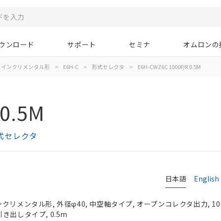
ウンロード
サポート
セミナ
オムロンの
インクリメンタル形
>
E6H-C
>
形式セレクタ
>
E6H-CWZ6C 1000P/R 0.5M
 0.5M
形式セレクタ
日本語
English
リメンタル形, 外径φ40, 中空軸タイプ, オープンコレクタ出力, 1000P
ド引き出しタイプ, 0.5m