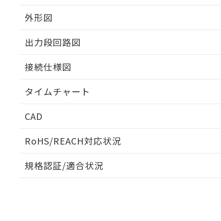
外形図
出力段回路図
接続仕様図
タイムチャート
CAD
ログイン/会員登録いただくと、CADデータをダウンロ
RoHS/REACH対応状況
規格認証/適合状況
EU RoHS
注意事項・凡例
UL認証
CSA認証
CEマーキング
ダウンロードデータをご利用いただく前に、以下を必ずお読
No
No
Yes
対応状況
対応予定月
※1
※2
ソフトウェアの使用条件