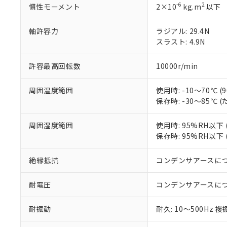
う）を輸出ま
記
説明
六価クロム(Cr(Ⅵ)) 1
-6
2
慣性モーメント
2×10
kg.m
以下
当社制御機器
などの必要な
フタル酸ビス(2-エチルヘ
号
*中国RoHS10物質の基準値 
ル（DBP） 1000ppm
在庫状況およ
当社は規制貨
Pb(鉛) :1000ppm、 Hg
但し、RoHS指令で産
軸許容力
ラジアル: 29.4N
のであり、閲
ます。
Cr(Ⅵ)(六価クロム) : 
フタル酸エステル類の４
○
一定数以
DBP(フタル酸ジブチル) :
スラスト: 4.9N
い。
当社は貴社製
DEHP(フタル酸ビス(2-エ
正式な納期状
置等に一切使
当社販売員に
※2 対応予定月
△
一定数に
当社は、貴社
許容最高回転数
10000r/min
オムロン制御
また当社は、
※2 環境保護使
在庫状況およ
部品在庫の切り替
たしません。
－
在庫なし
周囲温度範囲
使用時: -10～70℃
す。
「ｅ」：有害物質
機器販売
保存時: -30～85℃
マイパーツ機
「10」：通常の
ている必要が
味します。
空
受注生産
周囲湿度範囲
使用時: 95%RH以
お客様が当ウ
※3 非含有証明
「－」：未確認で
白
保存時: 95%RH以
が、当社の製
さい。
下記の非含有証明
※当社の共同
絶縁抵抗
コンデンサアースに
いる法人を指
EU RoHS指令（
51物質の非含有証
耐電圧
コンデンサアースに
※本証明書は発行
また、RoHS指
耐振動
耐久: 10～500Hz 複
混在することから
既に当社にて対応