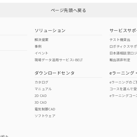
ページ先頭へ戻る
ダウンロードはこちら
型式承認
NK型式承認
ABS型式承認
韓国
（日本
（アメリカ
ソリューション
サービスサポ
舶規格）
船舶規格）
船舶規格）
解決提案
テスト機貸出
事例
ロボティクスサ
No
No
イベント
日本語相談窓口
現場データ活用サービスi-BELT
輸出該非判定
I)
PBBs
PBDEs
DBP
ダウンロードセンタ
eラーニング
この製品の規格認証/適合
その他の認証はこちらのページからご
カタログ
eラーニングのご
マニュアル
コースを選んで受
O
O
O
2D CAD
eラーニングコー
3D CAD
電気制御CAD
在庫等で未対応品が混在する可能性があります。
ソフトウェア
問い合わせください。
この製品のRoHS/REACH対応
り組み