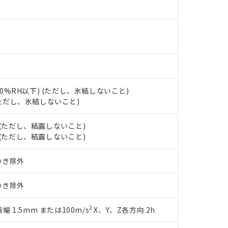
たは国外への提供する場合は、日本国政府の輸出許可(または役務取
000ppm以下、ポリ臭化ビフェニル類(PBB) 1000ppm以下、ポリ臭化ジフェニルエーテル類(P
事業取扱商品の中には、本サービスの対象外となる商品もあること
手続きをとります。
キシル) (DEHP)(別名：DOP) 1000ppm以下、フタル酸ブチルベンジル（BBP） 100
(GB/T26572)：
以下、フタル酸ジイソブチル (DIBP) 1000ppm以下
び標準価格照会結果は、記載している更新日時点での社内データに
物を破棄する場合は、完全に破砕するなど、違法に輸出されないよ
(水銀) : 1000ppm、 Cd(カドミウム) : 100ppm、
業用監視および制御機器に対する適用除外項目は除く。
覧された時点での実際の在庫および標準価格とは異なる場合がある
1000ppm、 PBBs(ポリ臭化ビフェニル類) : 1000ppm、 PBDEs(ポリ臭化ジフェニルエーテル類
物質については閾値を超える意図的な使用がないことを確認しています。
上の在庫あり
 1000ppm、 DIBP(フタル酸ジイソブチル) : 1000ppm、 BBP(フタル酸ブチルベンジル) :
品を、核兵器、ミサイル、化学兵器、生物兵器またはその他武器並
チルヘキシル)) : 1000ppm
況および標準価格はお客様のお取引先、またはお客様担当のオムロ
用いたしません。
ご相談ください。
は満たないが在庫あり
製品を第三者に販売する場合は、上記1、2および3の内容を当該第
機器販売店や当社販売拠点は「
販売ネットワーク
」をご確認くだ
販売先および販売に係わる関係者が違法に輸出するおそれがある場
用期限
び標準価格結果を当社の事前の承諾なく第三者に漏洩または開示し
え状況などにより、予定月が前後することがあります。
(最新の在庫状況については、お客様のお取引先、またはお客様担当
 (90%RH以下) (ただし、氷結しないこと)
（10物質）のすべてが基準値以下であることを示します。
店・当社販売員にご確認ください)
 (ただし、氷結しないこと)
能（部品リスト作成サービス）をご利用いただくには、I-Webメン
使用状況下において有害物質が外部に漏えいし、環境に深刻な影響を
あります。
機種、また在庫状況の情報を公開していない機種
下 (ただし、結露しないこと)
ェブサイト上で当社にご登録された部品リストについて、当社およ
書ダウンロード
す。当社販売部門へお問い合わせください。
下 (ただし、結露しないこと)
品・サービスに関するお客様との取引・商談に必要な範囲で利用す
合意する
キャンセル
書をダウンロードすることができます。
利用者とは、
"個人情報の共同利用に関して"
の「1.共同利用者の
つき除外
します。
10物質）の非含有証明書
明書（当社基準）
つき除外
日時点で非含有を証明するもので、過去に遡って非含有を証明するも
令のフタル酸エステル類４物質の対応では、対応完了までの期間は出
2
振幅 1.5mm または100m/s
X、Y、Z各方向 2h
備考欄に対応日を記載しておりました。
品への在庫切替を完了していることから、特段のことがない限り、20