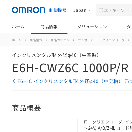
制御機器
Japan
ホーム
商品情報
ソリューション
ダ
ホーム
>
商品情報
>
商品カテゴリ
>
センサ
>
ロータリエンコーダ
>
インクリメンタル形 外径φ40（中空軸）
E6H-CWZ6C 1000P/R
E6H-C インクリメンタル形 外径φ40（中空軸） 
商品概要
ロータリエンコーダ, インク
～24V, A/B/Z相, コー