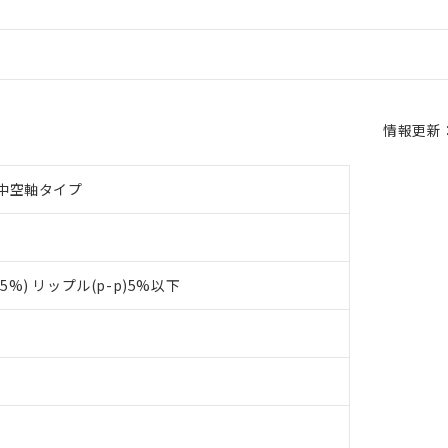
情報更新：2
中空軸タイプ
+15%) リップル(p-p)5%以下