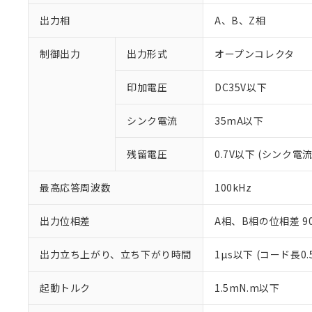
出力相
A、B、Z相
制御出力
出力形式
オープンコレクタ
印加電圧
DC35V以下
シンク電流
35mA以下
※1 対応状況
残留電圧
0.7V以下 (シンク電流
対応済み：EU
最高応答周波数
100kHz
対応予定：EU R
対応予定なし：EU
出力位相差
A相、B相の位相差 90±
調査・確認中：EU
ご利用条件
非該当品：ライセ
※1 中国RoHS
仕入先様の事情に
出力立ち上がり、立ち下がり時間
1µs以下 (コード長0
があります。
以下の条件をお読
「○」：最大均質
起動トルク
1.5mN.m以下
「×」：最大均質
本サービスは
当社は、これ
*EU RoHS指令（10物
「－」：未確認で
鉛(Pb) 1000ppm以下、
くものです。