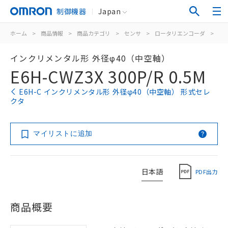
制御機器
Japan
ホーム
>
商品情報
>
商品カテゴリ
>
センサ
>
ロータリエンコーダ
>
イ
インクリメンタル形 外径φ40（中空軸）
E6H-CWZ3X 300P/R 0.5M
E6H-C インクリメンタル形 外径φ40（中空軸） 形式セレ
クタ
マイリストに追加
日本語
PDF出力
商品概要