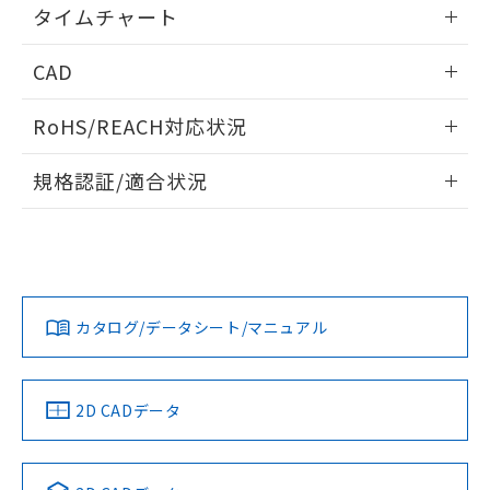
情報更新：2024/07/25
るもので、過去に遡って非含有を証明する
タイムチャート
指します。
ものではありません。
情報更新：2024/07/25
また、RoHS指令のフタル酸エステル類４
CAD
物質の対応では、対応完了までの期間は出
荷製品に未対応品が混在することから備考
ログイン/会員登録いただくと、CADデータをダウンロー
RoHS/REACH対応状況
欄に対応日を記載しておりました。
ドすることができます。
既に当社にて対応品への在庫切替を完了
情報更新：2026/7/29
していることから、特段のことがない限
規格認証/適合状況
り、2022年1月12日より割愛しておりま
ログイン/会員登録
EU RoHS
注意事項・凡例
す。
UL認証
CSA認証
CEマーキング
No
No
Yes
対応状況
対応予定月
※1
※2
ダウンロードデータをご利用いただく前に、以下を必ずお読
みください。
カタログ/データシート/マニュアル
対応済み
ソフトウェアの使用条件
LR型式承認
DNV型式承認
BV型式承認
KR型式承
（イギリス
（ノルウェー
（フランス
（韓国
船舶規格）
船舶規格）
船舶規格）
船舶規格
中国 RoHS
注意事項・凡例
2D CADデータ
No
No
No
No
中国 RoHS表
※1 ※2