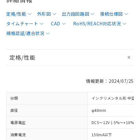
定格/性能
外形図
出力段回路図
接続仕様図
タイムチャート
CAD
RoHS/REACH対応状況
規格認証/適合状況
定格/性能
情報更新：2024/07/25
分類
インクリメンタル形 中空軸
直径
φ40mm
電源電圧
DC5～12V (-5%～+10%)
消費電流
150mA以下