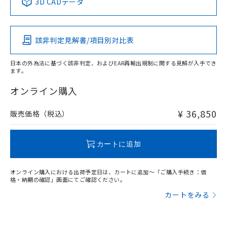
3D CADデータ
この製品の規格認証/適合状況ページへ
Pb
Hg
Cd
Cr(VI)
その他の認証はこちらのページからご検索ください
該非判定見解書/項目別対比表
X
O
O
O
日本の外為法に基づく該非判定、およびEAR再輸出規制に関する見解が入手でき
ます。
"対応済み"や非含有の記載がされた商品であっても、流通
在庫等で未対応品が混在する可能性があります。
オンライン購入
非含有品が必要な際は、弊社営業部門もしくは販売店へお
問い合わせください。
¥ 36,850
販売価格（税込）
この製品のRoHS/REACH対応状況ページへ
カートに追加
オンライン購入における出荷予定日は、カートに追加～「ご購入手続き：価
格・納期の確認」画面にてご確認ください。
カートをみる