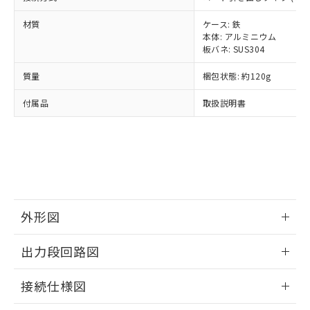
様のお取引先、またはお客様担当のオ
（DBP） 1000ppm以下、フタル酸ジイソブチル
イソブチル) : 1000ppm、 BBP(フタル酸ブチルベンジ
△
一定数には満たないが在庫あり
いよう必要な手段を講じます。
ムロン制御機器販売店・当社販売員に
(DIBP) 1000ppm以下
ル) : 1000ppm、
材質
ケース: 鉄
当社は貴社製品を、核兵器、ミサイ
但し、RoHS指令で産業用監視および制御機器に対する
DEHP(フタル酸ビス(2-エチルヘキシル)) : 1000ppm
ご相談ください。
本体: アルミニウム
適用除外項目は除く。
ル、化学兵器、生物兵器またはその他
－
在庫なし(最新の在庫状況につ
オムロン制御機器販売店や当社販売拠
フタル酸エステル類の４物質については閾値を超える意
板バネ: SUS304
武器並びにこれらの製造装置等に一切
いては、お客様のお取引先、ま
図的な使用がないことを確認しています。
点は「
販売ネットワーク
」をご確認
※2 環境保護使用期限
使用いたしません。
たはお客様担当のオムロン制御
ください。
質量
梱包状態: 約120g
当社は、貴社製品を第三者に販売する
機器販売店・当社販売員にご確
在庫状況および標準価格結果を当社の
※2 対応予定月
「ｅ」：有害物質（10物質）のすべてが基
場合は、上記1、2および3の内容を当
認ください)
付属品
取扱説明書
事前の承諾なく第三者に漏洩または開
準値以下であることを示します。
該第三者に通知します。また当社は、
示しないようお願いします。
部品在庫の切り替え状況などにより、予定
「10」：通常の使用状況下において有害物
販売先および販売に係わる関係者が違
マイパーツ機能（部品リスト作成サー
空
受注生産機種、また在庫状況の
月が前後することがあります。
質が外部に漏えいし、環境に深刻な影響を
法に輸出するおそれがある場合は、取
ビス）をご利用いただくには、I-Web
白
情報を公開していない機種
及ぼさない年数を意味します。
り引きをいたしません。
メンバーズにご登録されている必要が
「－」：未確認です。当社販売部門へお問
あります。
い合わせください。
お客様が当ウェブサイト上で当社にご
※3 非含有証明書ダウンロード
登録された部品リストについて、当社
外形図
および当社の共同利用者が、当社の製
下記の非含有証明書をダウンロードするこ
品・サービスに関するお客様との取
情報更新：2024/07/25
とができます。
出力段回路図
合意する
キャンセル
引・商談に必要な範囲で利用すること
をご了承ください。
EU RoHS指令（10物質）の非含有証明書
情報更新：2024/07/25
※当社の共同利用者とは、
"個人情報
接続仕様図
51物質の非含有証明書（当社基準）
の共同利用に関して"
の「1.共同利
※本証明書は発行日時点で非含有を証明す
用者の範囲」に記載されている法人を