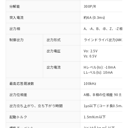
分解能
300P/R
突入電流
約6A (0.3ms)
出力相
A、-A、B、-B、Z、-Z相
制御出力
出力形式
ラインドライバ出力(AM26L
出力電圧
Vo: 2.5V
Vs: 0.5V
出力電流
Hレベル(Io): -10mA
Lレベル(Is): 10mA
最高応答周波数
100kHz
出力位相差
A相、B相の位相差 90±45°(1
※1 対応状況
出力立ち上がり、立ち下がり時間
1µs以下 (コード長0.5m、Io=
対応済み：EU RoHS指令（10物質）の
起動トルク
1.5mN.m以下
非含有に対応した製品が提供可能な商品で
-6
2
慣性モーメント
2×10
kg.m
以下