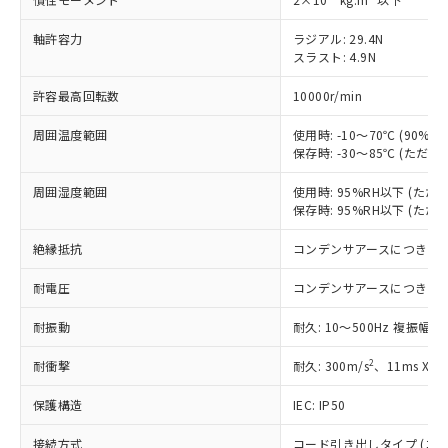
す。
対応予定：EU RoHS指令（10物質）の非含
ご利用条件
軸許容力
ラジアル: 29.4N
有に対応した製品に切り替える予定のある
スラスト: 4.9N
商品です。
対応予定なし：EU RoHS指令（10物質）の
許容最高回転数
10000r/min
以下の条件をお読みいただき、同意のうえ
非含有に非対応の商品で、対応品を出す予
ご利用ください。
定はありません。
周囲温度範囲
使用時: -10～70℃ (90
調査・確認中：EU RoHS指令（10物質）の
保存時: -30～85℃ (ただ
本サービスは、当社制御機器事業取扱
※1 中国RoHS○×表
非含有の対応状況を調査中または確認中の
商品の当社在庫状況および標準価格
商品です。
周囲湿度範囲
使用時: 95%RH以下 (た
(税抜)を提供させていただくもので
「○」：最大均質材料含有率が中国RoHSの
保存時: 95%RH以下 (た
非該当品：ライセンス料など無形物で、有
す。
基準値以下であることを示します。
害物質有無と関係のない商品です。
当社制御機器事業取扱商品の中には、
絶縁抵抗
コンデンサアースにつき除
「×」：最大均質材料含有率が中国RoHSの
仕入先様の事情により、非含有部品として
本サービスの対象外となる商品もある
基準値を超えていることを示します。
いたものが、含有品と判明した場合などや
当社は、これら貴社製品のうち、外国
ことをご了承ください。
耐電圧
コンデンサアースにつき除
「－」：未確認です。当社販売部門へお問
むを得ず変更することがあります。
為替および外国貿易法に定める商品
在庫状況および標準価格照会結果は、
い合わせください。
（以下｢規制貨物等」という）を輸出
記載している更新日時点での社内デー
耐振動
耐久: 10～500Hz 複振幅 1
*EU RoHS指令（10物質）：
または国外への提供する場合は、日本
記
タに基づき作成されるものであり、閲
説明
鉛(Pb) 1000ppm以下、 水銀(Hg) 1000ppm以下、 カド
*中国RoHS10物質の基準値 (GB/T26572)：
国政府の輸出許可(または役務取引許
2
耐衝撃
耐久: 300m/s
、11ms X
号
覧された時点での実際の在庫および標
ミウム(Cd) 100ppm以下、
Pb(鉛) :1000ppm、 Hg(水銀) : 1000ppm、 Cd(カドミウ
可)を取得するなどの必要な手続きを
六価クロム(Cr(Ⅵ)) 1000ppm以下、ポリ臭化ビフェニル
ム) : 100ppm、
準価格とは異なる場合があることをご
類(PBB) 1000ppm以下、ポリ臭化ジフェニルエーテル類
Cr(Ⅵ)(六価クロム) : 1000ppm、 PBBs(ポリ臭化ビフェ
とります。
保護構造
IEC: IP50
了承ください。
(PBDE) 1000ppm以下、フタル酸ビス(2-エチルヘキシ
○
一定数以上の在庫あり
ニル類) : 1000ppm、 PBDEs(ポリ臭化ジフェニルエーテ
当社は規制貨物を破棄する場合は、完
ル) (DEHP)(別名：DOP) 1000ppm以下、フタル酸ブチ
正式な納期状況および標準価格はお客
ル類) : 1000ppm、
接続方式
ルベンジル（BBP） 1000ppm以下、フタル酸ジブチル
コード引き出しタイプ (コード長
全に破砕するなど、違法に輸出されな
DBP(フタル酸ジブチル) : 1000ppm、 DIBP(フタル酸ジ