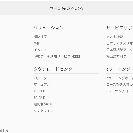
ページ先頭へ戻る
ダウンロードはこちら
型式承認
NK型式承認
ABS型式承認
韓国
（日本
（アメリカ
ソリューション
サービスサポ
舶規格）
船舶規格）
船舶規格）
解決提案
テスト機貸出
事例
ロボティクスサ
No
No
イベント
日本語相談窓口
現場データ活用サービスi-BELT
輸出該非判定
I)
PBBs
PBDEs
DBP
ダウンロードセンタ
eラーニング
この製品の規格認証/適合
その他の認証はこちらのページからご
カタログ
eラーニングのご
マニュアル
コースを選んで受
O
O
O
2D CAD
eラーニングコー
3D CAD
電気制御CAD
在庫等で未対応品が混在する可能性があります。
ソフトウェア
問い合わせください。
この製品のRoHS/REACH対応
り組み