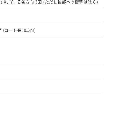
ms X、Y、Z 各方向 3回 (ただし軸部への衝撃は除く)
す。
コード長: 0.5m)