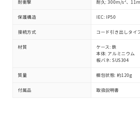
2
耐衝撃
耐久: 300m/s
、11
り割愛しておりま
保護構造
IEC: IP50
接続方式
コード引き出しタイプ (
材質
ケース: 鉄
本体: アルミニウム
板バネ: SUS304
質量
梱包状態: 約120g
付属品
取扱説明書