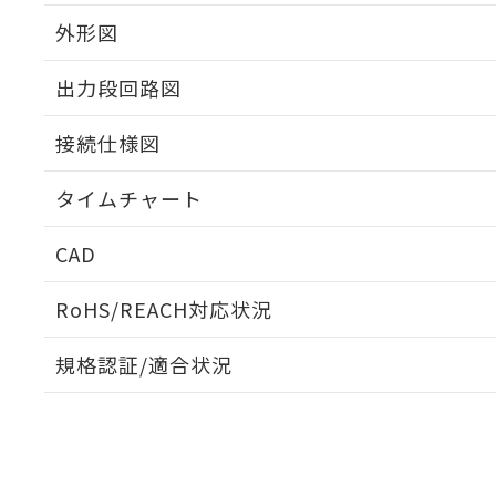
外形図
出力段回路図
接続仕様図
タイムチャート
CAD
ログイン/会員登録いただくと、CADデータをダウンロ
RoHS/REACH対応状況
規格認証/適合状況
EU RoHS
注意事項・凡例
UL認証
CSA認証
CEマーキング
ダウンロードデータをご利用いただく前に、以下を必ずお読
No
No
Yes
対応状況
対応予定月
※1
※2
ソフトウェアの使用条件