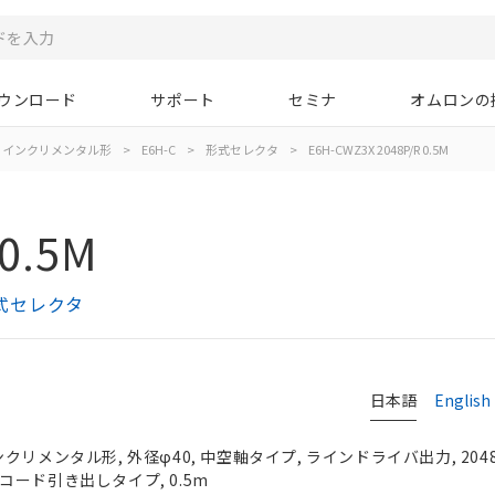
ウンロード
サポート
セミナ
オムロンの
インクリメンタル形
>
E6H-C
>
形式セレクタ
>
E6H-CWZ3X 2048P/R 0.5M
0.5M
形式セレクタ
日本語
English
リメンタル形, 外径φ40, 中空軸タイプ, ラインドライバ出力, 2048P
-Z相, コード引き出しタイプ, 0.5m