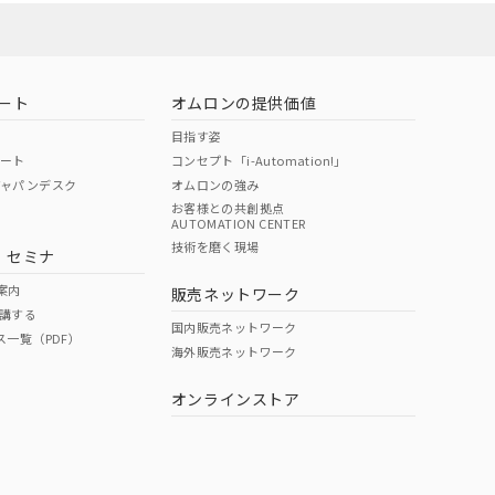
ート
オムロンの提供価値
目指す姿
ポート
コンセプト「i-Automation!」
ジャパンデスク
オムロンの強み
お客様との共創拠点
AUTOMATION CENTER
DIBP
BBP
DEHP
環境保護
技術を磨く現場
・セミナ
状況ページへ
使用期限
検索ください
案内
販売ネットワーク
講する
O
O
O
10
国内販売ネットワーク
ス一覧（PDF）
海外販売ネットワーク
オンラインストア
状況ページへ