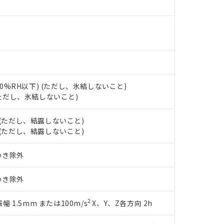
000ppm以下、ポリ臭化ビフェニル類(PBB) 1000ppm以下、ポリ臭化ジフェニルエーテル類(P
事業取扱商品の中には、本サービスの対象外となる商品もあること
手続きをとります。
キシル) (DEHP)(別名：DOP) 1000ppm以下、フタル酸ブチルベンジル（BBP） 100
(GB/T26572)：
以下、フタル酸ジイソブチル (DIBP) 1000ppm以下
び標準価格照会結果は、記載している更新日時点での社内データに
物を破棄する場合は、完全に破砕するなど、違法に輸出されないよ
(水銀) : 1000ppm、 Cd(カドミウム) : 100ppm、
業用監視および制御機器に対する適用除外項目は除く。
覧された時点での実際の在庫および標準価格とは異なる場合がある
1000ppm、 PBBs(ポリ臭化ビフェニル類) : 1000ppm、 PBDEs(ポリ臭化ジフェニルエーテル類
物質については閾値を超える意図的な使用がないことを確認しています。
上の在庫あり
 1000ppm、 DIBP(フタル酸ジイソブチル) : 1000ppm、 BBP(フタル酸ブチルベンジル) :
品を、核兵器、ミサイル、化学兵器、生物兵器またはその他武器並
チルヘキシル)) : 1000ppm
況および標準価格はお客様のお取引先、またはお客様担当のオムロ
用いたしません。
ご相談ください。
は満たないが在庫あり
製品を第三者に販売する場合は、上記1、2および3の内容を当該第
機器販売店や当社販売拠点は「
販売ネットワーク
」をご確認くだ
販売先および販売に係わる関係者が違法に輸出するおそれがある場
用期限
び標準価格結果を当社の事前の承諾なく第三者に漏洩または開示し
え状況などにより、予定月が前後することがあります。
(最新の在庫状況については、お客様のお取引先、またはお客様担当
 (90%RH以下) (ただし、氷結しないこと)
（10物質）のすべてが基準値以下であることを示します。
店・当社販売員にご確認ください)
 (ただし、氷結しないこと)
能（部品リスト作成サービス）をご利用いただくには、I-Webメン
使用状況下において有害物質が外部に漏えいし、環境に深刻な影響を
あります。
機種、また在庫状況の情報を公開していない機種
下 (ただし、結露しないこと)
ェブサイト上で当社にご登録された部品リストについて、当社およ
書ダウンロード
す。当社販売部門へお問い合わせください。
下 (ただし、結露しないこと)
品・サービスに関するお客様との取引・商談に必要な範囲で利用す
合意する
キャンセル
書をダウンロードすることができます。
つき除外
利用者とは、
"個人情報の共同利用に関して"
の「1.共同利用者の
します。
10物質）の非含有証明書
明書（当社基準）
つき除外
日時点で非含有を証明するもので、過去に遡って非含有を証明するも
令のフタル酸エステル類４物質の対応では、対応完了までの期間は出
2
振幅 1.5mm または100m/s
X、Y、Z各方向 2h
備考欄に対応日を記載しておりました。
品への在庫切替を完了していることから、特段のことがない限り、20