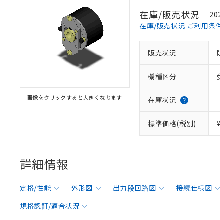
在庫/販売状況
20
在庫/販売状況 ご利用条
販売状況
機種区分
画像をクリックすると大きくなります
在庫状況
標準価格(税別)
詳細情報
定格/性能
外形図
出力段回路図
接続仕様図
規格認証/適合状況