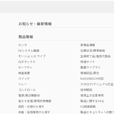
対応済み
LR型式承認
DNV型式承認
BV型式承認
KR
（イギリス
（ノルウェー
（フランス
（
お知らせ・最新情報
中国 RoHS
注意事項・凡例
船舶規格）
船舶規格）
船舶規格）
船
商品情報
No
No
No
No
中国 RoHS表
※1 ※2
センサ
新商品情報
FAシステム機器
在庫状況/標準価格
Pb
Hg
Cd
Cr(V
モーション/ドライブ
生産終了品/推奨代替品
ロボティクス
特設サイト
セーフティ
動画ライブラリ
検査装置
規格認証/適合
X
O
O
O
スイッチ
RoHS/REACH対応
リレー
カタログ/マニュアル訂正
コントロール
技術解説
"対応済み"や非含有の記載がされた商品であっても、流通
電源/周辺機器他
使用上の注意事項
非含有品が必要な際は、弊社営業部門もしくは販売店へお
省エネ支援/環境対策機器
製品に関するFAQ
目的・仕様から探す
FA用語辞典
改善・活用事例から探す
製品セキュリティへの取