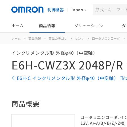
制御機器
Japan
ホーム
商品情報
ソリューション
ダ
ホーム
>
商品情報
>
商品カテゴリ
>
センサ
>
ロータリエンコーダ
>
インクリメンタル形 外径φ40（中空軸）
E6H-CWZ3X 2048P/R 
E6H-C インクリメンタル形 外径φ40（中空軸） 
商品概要
ロータリエンコーダ, インク
12V, A/-A/B/-B/Z/