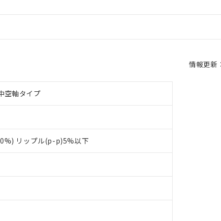
情報更新：2
中空軸タイプ
+10%) リップル(p-p)5%以下