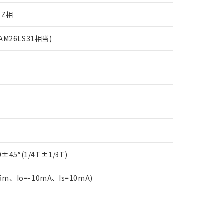
-Z相
26LS31相当)
 RoHS指令（10物質）の非含有に対応した製品が提供可能な商品です
oHS指令（10物質）の非含有に対応した製品に切り替える予定のある
 RoHS指令（10物質）の非含有に非対応の商品で、対応品を出す予
45°(1/4T±1/8T)
 RoHS指令（10物質）の非含有の対応状況を調査中または確認中の
ンス料など無形物で、有害物質有無と関係のない商品です。
○×表
m、Io=-10mA、Is=10mA)
より、非含有部品としていたものが、含有品と判明した場合などやむ
みいただき、同意のうえご利用ください。
材料含有率が中国RoHSの基準値以下であることを示します。
材料含有率が中国RoHSの基準値を超えていることを示します。
、当社制御機器事業取扱商品の当社在庫状況および標準価格(税抜)
ら貴社製品のうち、外国為替および外国貿易法に定める商品（以下｢
質）：
す。当社販売部門へお問い合わせください。
 水銀(Hg) 1000ppm以下、 カドミウム(Cd) 100ppm以下、
たは国外への提供する場合は、日本国政府の輸出許可(または役務取