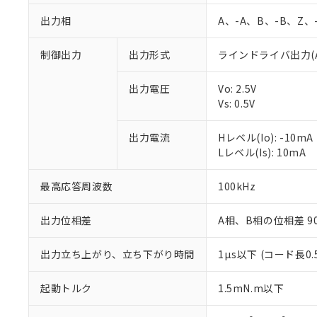
出力相
A、-A、B、-B、Z、
制御出力
出力形式
ラインドライバ出力(AM
出力電圧
Vo: 2.5V
Vs: 0.5V
出力電流
Hレベル(Io): -10mA
※1 対応状況
Lレベル(Is): 10mA
対応済み：EU
最高応答周波数
100kHz
対応予定：EU R
対応予定なし：EU
出力位相差
A相、B相の位相差 90±
調査・確認中：EU
ご利用条件
非該当品：ライセ
※1 中国RoHS
出力立ち上がり、立ち下がり時間
1µs以下 (コード長0.5
仕入先様の事情に
があります。
以下の条件をお読
「○」：最大均質
起動トルク
1.5mN.m以下
「×」：最大均質
本サービスは
当社は、これ
*EU RoHS指令（10物
「－」：未確認で
鉛(Pb) 1000ppm以下、
くものです。
う）を輸出ま