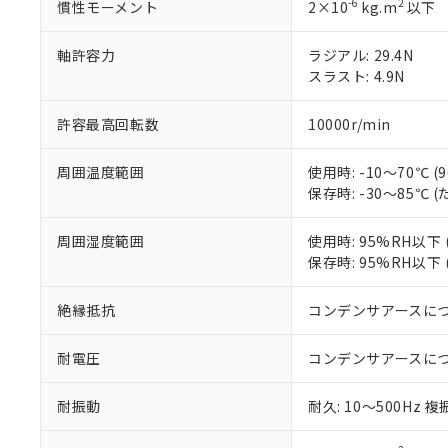
記
-6
説明
2
慣性モーメント
2×10
六価クロム(Cr(Ⅵ)) 1
kg.m
以下
当社制御機器
などの必要な
フタル酸ビス(2-エチルヘ
号
*中国RoHS10物質の基準値 
ル（DBP） 1000ppm
在庫状況およ
当社は規制貨
Pb(鉛) :1000ppm、 Hg
但し、RoHS指令で産
軸許容力
ラジアル: 29.4N
のであり、閲
ます。
Cr(Ⅵ)(六価クロム) : 
フタル酸エステル類の４
○
一定数以
スラスト: 4.9N
DBP(フタル酸ジブチル) :
い。
当社は貴社製
DEHP(フタル酸ビス(2-エ
正式な納期状
置等に一切使
当社販売員に
※2 対応予定月
△
一定数に
当社は、貴社
許容最高回転数
10000r/min
オムロン制御
また当社は、
※2 環境保護使
在庫状況およ
部品在庫の切り替
たしません。
－
在庫なし
周囲温度範囲
使用時: -10～70℃
す。
「ｅ」：有害物質
機器販売
保存時: -30～85℃
マイパーツ機
「10」：通常の
ている必要が
味します。
空
受注生産
周囲湿度範囲
使用時: 95%RH以
お客様が当ウ
※3 非含有証明
「－」：未確認で
白
保存時: 95%RH以
が、当社の製
さい。
下記の非含有証明
絶縁抵抗
コンデンサアースに
※当社の共同
いる法人を指
EU RoHS指令（
51物質の非含有証
耐電圧
コンデンサアースに
※本証明書は発行
また、RoHS指
耐振動
耐久: 10～500Hz 複
混在することから
既に当社にて対応