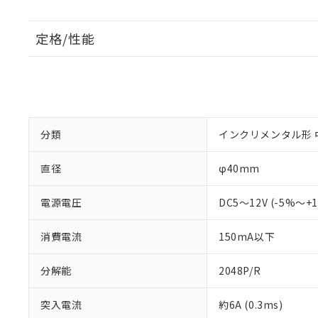
定格/性能
分類
インクリメンタル形 
直径
φ40mm
電源電圧
DC5～12V (-5%～
消費電流
150mA以下
分解能
2048P/R
突入電流
約6A (0.3ms)