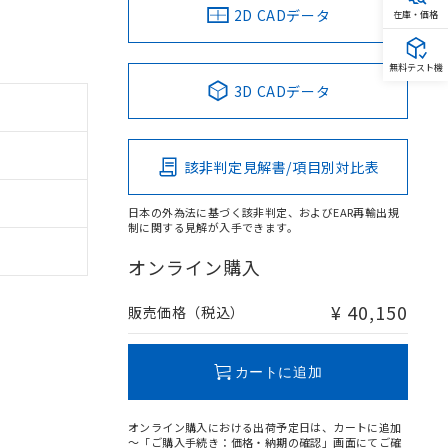
2D CADデータ
在庫・価格
無料テスト機
3D CADデータ
該非判定見解書/項目別対比表
日本の外為法に基づく該非判定、およびEAR再輸出規
制に関する見解が入手できます。
オンライン購入
¥ 40,150
販売価格（税込）
カートに追加
オンライン購入における出荷予定日は、カートに追加
～「ご購入手続き：価格・納期の確認」画面にてご確