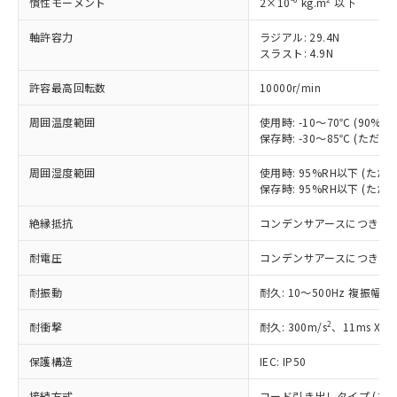
す。
慣性モーメント
2×10
kg.m
以下
対応予定：EU RoHS指令（10物質）の非含
ご利用条件
軸許容力
ラジアル: 29.4N
有に対応した製品に切り替える予定のある
スラスト: 4.9N
商品です。
対応予定なし：EU RoHS指令（10物質）の
許容最高回転数
10000r/min
以下の条件をお読みいただき、同意のうえ
非含有に非対応の商品で、対応品を出す予
ご利用ください。
定はありません。
周囲温度範囲
使用時: -10～70℃ (90
調査・確認中：EU RoHS指令（10物質）の
保存時: -30～85℃ (ただ
本サービスは、当社制御機器事業取扱
※1 中国RoHS○×表
非含有の対応状況を調査中または確認中の
商品の当社在庫状況および標準価格
商品です。
周囲湿度範囲
使用時: 95%RH以下 (た
(税抜)を提供させていただくもので
「○」：最大均質材料含有率が中国RoHSの
非該当品：ライセンス料など無形物で、有
保存時: 95%RH以下 (た
す。
基準値以下であることを示します。
害物質有無と関係のない商品です。
当社制御機器事業取扱商品の中には、
「×」：最大均質材料含有率が中国RoHSの
絶縁抵抗
コンデンサアースにつき除
仕入先様の事情により、非含有部品として
本サービスの対象外となる商品もある
基準値を超えていることを示します。
いたものが、含有品と判明した場合などや
当社は、これら貴社製品のうち、外国
ことをご了承ください。
耐電圧
コンデンサアースにつき除
「－」：未確認です。当社販売部門へお問
むを得ず変更することがあります。
為替および外国貿易法に定める商品
在庫状況および標準価格照会結果は、
い合わせください。
（以下｢規制貨物等」という）を輸出
記載している更新日時点での社内デー
耐振動
耐久: 10～500Hz 複振幅 1
*EU RoHS指令（10物質）：
または国外への提供する場合は、日本
記
タに基づき作成されるものであり、閲
説明
鉛(Pb) 1000ppm以下、 水銀(Hg) 1000ppm以下、 カド
*中国RoHS10物質の基準値 (GB/T26572)：
国政府の輸出許可(または役務取引許
2
耐衝撃
耐久: 300m/s
、11ms X
号
覧された時点での実際の在庫および標
ミウム(Cd) 100ppm以下、
Pb(鉛) :1000ppm、 Hg(水銀) : 1000ppm、 Cd(カドミウ
可)を取得するなどの必要な手続きを
六価クロム(Cr(Ⅵ)) 1000ppm以下、ポリ臭化ビフェニル
ム) : 100ppm、
準価格とは異なる場合があることをご
類(PBB) 1000ppm以下、ポリ臭化ジフェニルエーテル類
Cr(Ⅵ)(六価クロム) : 1000ppm、 PBBs(ポリ臭化ビフェ
とります。
保護構造
IEC: IP50
了承ください。
(PBDE) 1000ppm以下、フタル酸ビス(2-エチルヘキシ
○
一定数以上の在庫あり
ニル類) : 1000ppm、 PBDEs(ポリ臭化ジフェニルエーテ
当社は規制貨物を破棄する場合は、完
ル) (DEHP)(別名：DOP) 1000ppm以下、フタル酸ブチ
正式な納期状況および標準価格はお客
ル類) : 1000ppm、
ルベンジル（BBP） 1000ppm以下、フタル酸ジブチル
接続方式
コード引き出しタイプ (コード長
DBP(フタル酸ジブチル) : 1000ppm、 DIBP(フタル酸ジ