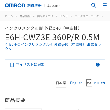
制御機器
Japan
ホーム
>
商品情報
>
商品カテゴリ
>
センサ
>
ロータリエンコーダ
>
イ
インクリメンタル形 外径φ40（中空軸）
E6H-CWZ3E 360P/R 0.5M
E6H-C インクリメンタル形 外径φ40（中空軸） 形式セレ
クタ
マイリストに追加
日本語
English
PDF出力
商品概要