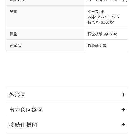
全に破砕するなど、違法に輸出されな
様のお取引先、またはお客様担当のオ
（DBP） 1000ppm以下、フタル酸ジイソブチル
イソブチル) : 1000ppm、 BBP(フタル酸ブチルベンジ
△
一定数には満たないが在庫あり
いよう必要な手段を講じます。
ムロン制御機器販売店・当社販売員に
(DIBP) 1000ppm以下
ル) : 1000ppm、
材質
ケース: 鉄
当社は貴社製品を、核兵器、ミサイ
但し、RoHS指令で産業用監視および制御機器に対する
DEHP(フタル酸ビス(2-エチルヘキシル)) : 1000ppm
ご相談ください。
本体: アルミニウム
適用除外項目は除く。
ル、化学兵器、生物兵器またはその他
－
在庫なし(最新の在庫状況につ
オムロン制御機器販売店や当社販売拠
フタル酸エステル類の４物質については閾値を超える意
板バネ: SUS304
武器並びにこれらの製造装置等に一切
いては、お客様のお取引先、ま
図的な使用がないことを確認しています。
点は「
販売ネットワーク
」をご確認
※2 環境保護使用期限
使用いたしません。
たはお客様担当のオムロン制御
ください。
質量
梱包状態: 約120g
当社は、貴社製品を第三者に販売する
機器販売店・当社販売員にご確
在庫状況および標準価格結果を当社の
※2 対応予定月
「ｅ」：有害物質（10物質）のすべてが基
場合は、上記1、2および3の内容を当
認ください)
付属品
取扱説明書
事前の承諾なく第三者に漏洩または開
準値以下であることを示します。
該第三者に通知します。また当社は、
示しないようお願いします。
部品在庫の切り替え状況などにより、予定
「10」：通常の使用状況下において有害物
販売先および販売に係わる関係者が違
マイパーツ機能（部品リスト作成サー
空
受注生産機種、また在庫状況の
月が前後することがあります。
質が外部に漏えいし、環境に深刻な影響を
法に輸出するおそれがある場合は、取
ビス）をご利用いただくには、I-Web
白
情報を公開していない機種
及ぼさない年数を意味します。
り引きをいたしません。
メンバーズにご登録されている必要が
「－」：未確認です。当社販売部門へお問
あります。
い合わせください。
お客様が当ウェブサイト上で当社にご
※3 非含有証明書ダウンロード
登録された部品リストについて、当社
外形図
および当社の共同利用者が、当社の製
下記の非含有証明書をダウンロードするこ
品・サービスに関するお客様との取
情報更新：2024/07/25
とができます。
合意する
キャンセル
出力段回路図
引・商談に必要な範囲で利用すること
をご了承ください。
EU RoHS指令（10物質）の非含有証明書
情報更新：2024/07/25
※当社の共同利用者とは、
"個人情報
接続仕様図
51物質の非含有証明書（当社基準）
の共同利用に関して"
の「1.共同利
※本証明書は発行日時点で非含有を証明す
用者の範囲」に記載されている法人を