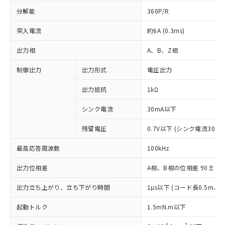
分解能
360P/R
突入電流
約6A (0.3ms)
出力相
A、B、Z相
制御出力
出力形式
電圧出力
出力抵抗
1kΩ
シンク電流
30mA以下
残留電圧
0.7V以下 (シンク電流30mA
最高応答周波数
100kHz
出力位相差
A相、B相の位相差 90±45°(1
※1 対応状況
出力立ち上がり、立ち下がり時間
1µs以下 (コード長0.5m
対応済み：EU RoHS指令（10物質）の
起動トルク
1.5mN.m以下
非含有に対応した製品が提供可能な商品で
-6
2