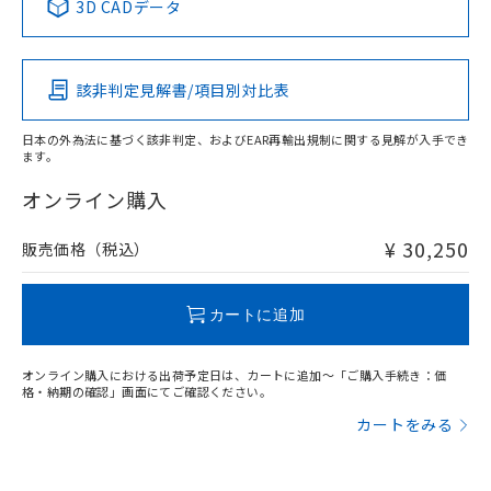
3D CADデータ
この製品の規格認証/適合状況ページへ
Pb
Hg
Cd
Cr(VI)
その他の認証はこちらのページからご検索ください
該非判定見解書/項目別対比表
X
O
O
O
日本の外為法に基づく該非判定、およびEAR再輸出規制に関する見解が入手でき
ます。
"対応済み"や非含有の記載がされた商品であっても、流通
在庫等で未対応品が混在する可能性があります。
オンライン購入
非含有品が必要な際は、弊社営業部門もしくは販売店へお
問い合わせください。
¥ 30,250
販売価格（税込）
この製品のRoHS/REACH対応状況ページへ
カートに追加
オンライン購入における出荷予定日は、カートに追加～「ご購入手続き：価
格・納期の確認」画面にてご確認ください。
カートをみる