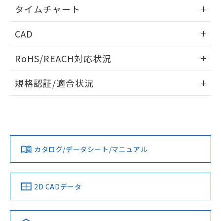
情報更新：2024/07/25
るもので、過去に遡って非含有を証明する
タイムチャート
指します。
ものではありません。
情報更新：2024/07/25
また、RoHS指令のフタル酸エステル類４
CAD
物質の対応では、対応完了までの期間は出
荷製品に未対応品が混在することから備考
ログイン/会員登録いただくと、CADデータをダウンロー
RoHS/REACH対応状況
欄に対応日を記載しておりました。
ドすることができます。
既に当社にて対応品への在庫切替を完了
情報更新：2026/7/29
していることから、特段のことがない限
規格認証/適合状況
り、2022年1月12日より割愛しておりま
ログイン/会員登録
EU RoHS
注意事項・凡例
す。
UL認証
CSA認証
CEマーキング
No
No
Yes
対応状況
対応予定月
※1
※2
ダウンロードデータをご利用いただく前に、以下を必ずお読
みください。
カタログ/データシート/マニュアル
対応済み
ソフトウェアの使用条件
LR型式承認
DNV型式承認
BV型式承認
KR型式承
（イギリス
（ノルウェー
（フランス
（韓国
船舶規格）
船舶規格）
船舶規格）
船舶規格
中国 RoHS
注意事項・凡例
2D CADデータ
No
No
No
No
中国 RoHS表
※1 ※2