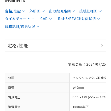
定格/性能
外形図
出力段回路図
接続仕様図
タイムチャート
CAD
RoHS/REACH対応状況
規格認証/適合状況
定格/性能
情報更新：2024/07/25
分類
インクリメンタル形 中空軸
直径
φ40mm
電源電圧
DC5～12V (-5%～+10%)
消費電流
100mA以下