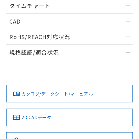
情報更新：2024/07/25
るもので、過去に遡って非含有を証明する
タイムチャート
指します。
ものではありません。
情報更新：2024/07/25
また、RoHS指令のフタル酸エステル類４
CAD
物質の対応では、対応完了までの期間は出
荷製品に未対応品が混在することから備考
ログイン/会員登録いただくと、CADデータをダウンロー
RoHS/REACH対応状況
欄に対応日を記載しておりました。
ドすることができます。
既に当社にて対応品への在庫切替を完了
情報更新：2026/7/29
していることから、特段のことがない限
規格認証/適合状況
り、2022年1月12日より割愛しておりま
ログイン/会員登録
EU RoHS
注意事項・凡例
す。
UL認証
CSA認証
CEマーキング
No
No
Yes
対応状況
対応予定月
※1
※2
ダウンロードデータをご利用いただく前に、以下を必ずお読
みください。
カタログ/データシート/マニュアル
対応済み
ソフトウェアの使用条件
LR型式承認
DNV型式承認
BV型式承認
KR型式承
（イギリス
（ノルウェー
（フランス
（韓国
船舶規格）
船舶規格）
船舶規格）
船舶規格
中国 RoHS
注意事項・凡例
2D CADデータ
No
No
No
No
中国 RoHS表
※1 ※2