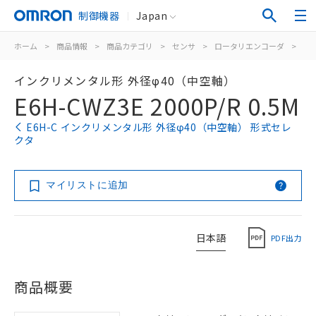
制御機器
Japan
ホーム
>
商品情報
>
商品カテゴリ
>
センサ
>
ロータリエンコーダ
>
イ
インクリメンタル形 外径φ40（中空軸）
E6H-CWZ3E 2000P/R 0.5M
E6H-C インクリメンタル形 外径φ40（中空軸） 形式セレ
クタ
マイリストに追加
日本語
PDF出力
商品概要