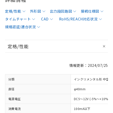
定格/性能
外形図
出力段回路図
接続仕様図
タイムチャート
CAD
RoHS/REACH対応状況
規格認証/適合状況
定格/性能
情報更新：2024/07/25
分類
インクリメンタル形 中空軸
直径
φ40mm
電源電圧
DC5～12V (-5%～+10%)
消費電流
100mA以下