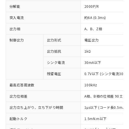
分解能
2000P/R
突入電流
約6A (0.3ms)
出力相
A、B、Z相
制御出力
出力形式
電圧出力
出力抵抗
1kΩ
シンク電流
30mA以下
残留電圧
0.7V以下 (シンク電流30mA
最高応答周波数
100kHz
出力位相差
A相、B相の位相差 90±45°(1
※1 対応状況
出力立ち上がり、立ち下がり時間
1µs以下 (コード長0.5m
対応済み：EU RoHS指令（10物質）の
起動トルク
1.5mN.m以下
非含有に対応した製品が提供可能な商品で
-6
2