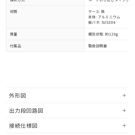
全に破砕するなど、違法に輸出されな
様のお取引先、またはお客様担当のオ
（DBP） 1000ppm以下、フタル酸ジイソブチル
イソブチル) : 1000ppm、 BBP(フタル酸ブチルベンジ
△
一定数には満たないが在庫あり
いよう必要な手段を講じます。
ムロン制御機器販売店・当社販売員に
(DIBP) 1000ppm以下
ル) : 1000ppm、
材質
ケース: 鉄
当社は貴社製品を、核兵器、ミサイ
但し、RoHS指令で産業用監視および制御機器に対する
DEHP(フタル酸ビス(2-エチルヘキシル)) : 1000ppm
ご相談ください。
本体: アルミニウム
適用除外項目は除く。
ル、化学兵器、生物兵器またはその他
－
在庫なし(最新の在庫状況につ
オムロン制御機器販売店や当社販売拠
フタル酸エステル類の４物質については閾値を超える意
板バネ: SUS304
武器並びにこれらの製造装置等に一切
いては、お客様のお取引先、ま
図的な使用がないことを確認しています。
点は「
販売ネットワーク
」をご確認
※2 環境保護使用期限
使用いたしません。
たはお客様担当のオムロン制御
ください。
質量
梱包状態: 約120g
当社は、貴社製品を第三者に販売する
機器販売店・当社販売員にご確
在庫状況および標準価格結果を当社の
※2 対応予定月
「ｅ」：有害物質（10物質）のすべてが基
場合は、上記1、2および3の内容を当
認ください)
付属品
取扱説明書
事前の承諾なく第三者に漏洩または開
準値以下であることを示します。
該第三者に通知します。また当社は、
示しないようお願いします。
部品在庫の切り替え状況などにより、予定
「10」：通常の使用状況下において有害物
販売先および販売に係わる関係者が違
マイパーツ機能（部品リスト作成サー
空
受注生産機種、また在庫状況の
月が前後することがあります。
質が外部に漏えいし、環境に深刻な影響を
法に輸出するおそれがある場合は、取
ビス）をご利用いただくには、I-Web
白
情報を公開していない機種
及ぼさない年数を意味します。
り引きをいたしません。
メンバーズにご登録されている必要が
「－」：未確認です。当社販売部門へお問
あります。
い合わせください。
お客様が当ウェブサイト上で当社にご
※3 非含有証明書ダウンロード
登録された部品リストについて、当社
外形図
および当社の共同利用者が、当社の製
下記の非含有証明書をダウンロードするこ
品・サービスに関するお客様との取
情報更新：2024/07/25
とができます。
合意する
キャンセル
出力段回路図
引・商談に必要な範囲で利用すること
をご了承ください。
EU RoHS指令（10物質）の非含有証明書
情報更新：2024/07/25
※当社の共同利用者とは、
"個人情報
接続仕様図
51物質の非含有証明書（当社基準）
の共同利用に関して"
の「1.共同利
※本証明書は発行日時点で非含有を証明す
用者の範囲」に記載されている法人を