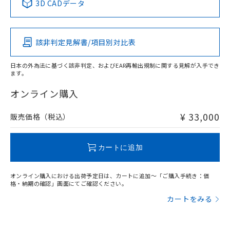
3D CADデータ
この製品の規格認証/適合状況ページへ
Pb
Hg
Cd
Cr(VI)
その他の認証はこちらのページからご検索ください
該非判定見解書/項目別対比表
X
O
O
O
日本の外為法に基づく該非判定、およびEAR再輸出規制に関する見解が入手でき
ます。
"対応済み"や非含有の記載がされた商品であっても、流通
在庫等で未対応品が混在する可能性があります。
オンライン購入
非含有品が必要な際は、弊社営業部門もしくは販売店へお
問い合わせください。
¥ 33,000
販売価格（税込）
この製品のRoHS/REACH対応状況ページへ
カートに追加
オンライン購入における出荷予定日は、カートに追加～「ご購入手続き：価
格・納期の確認」画面にてご確認ください。
カートをみる