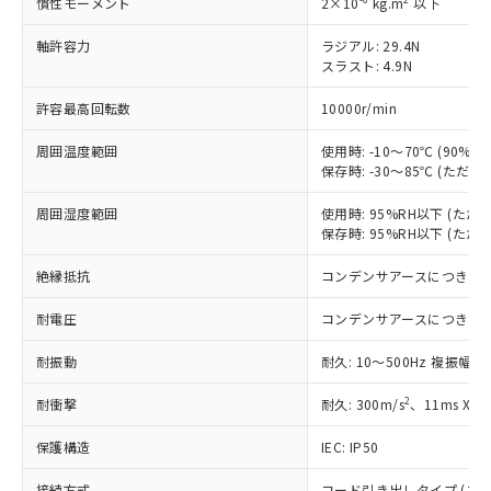
す。
慣性モーメント
2×10
kg.m
以下
対応予定：EU RoHS指令（10物質）の非含
ご利用条件
軸許容力
ラジアル: 29.4N
有に対応した製品に切り替える予定のある
スラスト: 4.9N
商品です。
対応予定なし：EU RoHS指令（10物質）の
許容最高回転数
10000r/min
以下の条件をお読みいただき、同意のうえ
非含有に非対応の商品で、対応品を出す予
ご利用ください。
定はありません。
周囲温度範囲
使用時: -10～70℃ (90
調査・確認中：EU RoHS指令（10物質）の
保存時: -30～85℃ (ただ
本サービスは、当社制御機器事業取扱
※1 中国RoHS○×表
非含有の対応状況を調査中または確認中の
商品の当社在庫状況および標準価格
商品です。
周囲湿度範囲
使用時: 95%RH以下 (た
(税抜)を提供させていただくもので
「○」：最大均質材料含有率が中国RoHSの
非該当品：ライセンス料など無形物で、有
保存時: 95%RH以下 (た
す。
基準値以下であることを示します。
害物質有無と関係のない商品です。
当社制御機器事業取扱商品の中には、
「×」：最大均質材料含有率が中国RoHSの
絶縁抵抗
コンデンサアースにつき除
仕入先様の事情により、非含有部品として
本サービスの対象外となる商品もある
基準値を超えていることを示します。
いたものが、含有品と判明した場合などや
当社は、これら貴社製品のうち、外国
ことをご了承ください。
耐電圧
コンデンサアースにつき除
「－」：未確認です。当社販売部門へお問
むを得ず変更することがあります。
為替および外国貿易法に定める商品
在庫状況および標準価格照会結果は、
い合わせください。
（以下｢規制貨物等」という）を輸出
記載している更新日時点での社内デー
耐振動
耐久: 10～500Hz 複振幅 1
*EU RoHS指令（10物質）：
または国外への提供する場合は、日本
記
タに基づき作成されるものであり、閲
説明
鉛(Pb) 1000ppm以下、 水銀(Hg) 1000ppm以下、 カド
*中国RoHS10物質の基準値 (GB/T26572)：
国政府の輸出許可(または役務取引許
2
耐衝撃
耐久: 300m/s
、11ms X
号
覧された時点での実際の在庫および標
ミウム(Cd) 100ppm以下、
Pb(鉛) :1000ppm、 Hg(水銀) : 1000ppm、 Cd(カドミウ
可)を取得するなどの必要な手続きを
六価クロム(Cr(Ⅵ)) 1000ppm以下、ポリ臭化ビフェニル
ム) : 100ppm、
準価格とは異なる場合があることをご
類(PBB) 1000ppm以下、ポリ臭化ジフェニルエーテル類
Cr(Ⅵ)(六価クロム) : 1000ppm、 PBBs(ポリ臭化ビフェ
とります。
保護構造
IEC: IP50
了承ください。
(PBDE) 1000ppm以下、フタル酸ビス(2-エチルヘキシ
○
一定数以上の在庫あり
ニル類) : 1000ppm、 PBDEs(ポリ臭化ジフェニルエーテ
当社は規制貨物を破棄する場合は、完
ル) (DEHP)(別名：DOP) 1000ppm以下、フタル酸ブチ
正式な納期状況および標準価格はお客
ル類) : 1000ppm、
ルベンジル（BBP） 1000ppm以下、フタル酸ジブチル
接続方式
コード引き出しタイプ (コード長
DBP(フタル酸ジブチル) : 1000ppm、 DIBP(フタル酸ジ