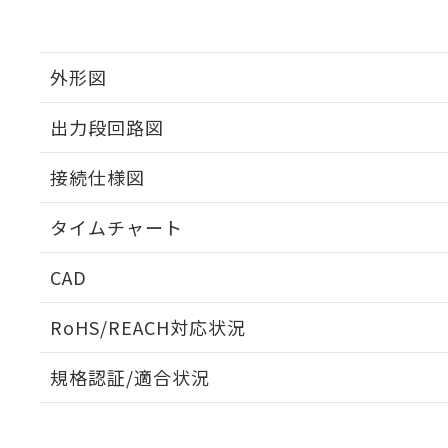
外形図
出力段回路図
接続仕様図
タイムチャート
CAD
ログイン/会員登録いただくと、CADデータをダウンロ
RoHS/REACH対応状況
規格認証/適合状況
EU RoHS
注意事項・凡例
UL認証
CSA認証
CEマーキング