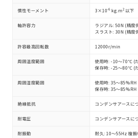
当社は、これ
「－」：未確認で
鉛(Pb) 1000ppm以下、
くものです。
う）を輸出ま
記
説明
六価クロム(Cr(Ⅵ)) 1
-6
2
慣性モーメント
3×10
kg.m
以下
当社制御機器
などの必要な
フタル酸ビス(2-エチルヘ
号
*中国RoHS10物質の基準値 
ル（DBP） 1000ppm
在庫状況およ
当社は規制貨
Pb(鉛) :1000ppm、 Hg
但し、RoHS指令で産
軸許容力
ラジアル: 50N (精度保
のであり、閲
ます。
Cr(Ⅵ)(六価クロム) : 
フタル酸エステル類の４
○
一定数以
DBP(フタル酸ジブチル) :
スラスト: 30N (精度保
い。
当社は貴社製
DEHP(フタル酸ビス(2-エ
正式な納期状
置等に一切使
当社販売員に
※2 対応予定月
△
一定数に
当社は、貴社
許容最高回転数
12000r/min
オムロン制御
また当社は、
※2 環境保護使
在庫状況およ
部品在庫の切り替
たしません。
－
在庫なし
周囲温度範囲
使用時: -10～70℃
す。
「ｅ」：有害物質
機器販売
保存時: -25～80℃
マイパーツ機
「10」：通常の
ている必要が
味します。
空
受注生産
周囲湿度範囲
使用時: 35～85%R
お客様が当ウ
※3 非含有証明
「－」：未確認で
白
保存時: 35～85%R
が、当社の製
さい。
下記の非含有証明
※当社の共同
絶縁抵抗
コンデンサアースに
いる法人を指
EU RoHS指令（
51物質の非含有証
耐電圧
コンデンサアースに
※本証明書は発行
また、RoHS指
耐振動
耐久: 10～55Hz 複振
混在することから