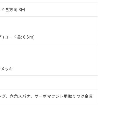
品への在庫切替を完了していることから、特段のことがない限り、20
Z 各方向 3回
す。
コード長: 0.5m)
鉛メッキ
ング、六角スパナ、サーボマウント用取りつけ金具