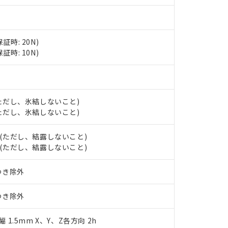
ら貴社製品のうち、外国為替および外国貿易法に定める商品（以下｢
す。当社販売部門へお問い合わせください。
 水銀(Hg) 1000ppm以下、 カドミウム(Cd) 100ppm以下、
たは国外への提供する場合は、日本国政府の輸出許可(または役務取
000ppm以下、ポリ臭化ビフェニル類(PBB) 1000ppm以下、ポリ臭化ジフェニルエーテル類(P
事業取扱商品の中には、本サービスの対象外となる商品もあること
手続きをとります。
キシル) (DEHP)(別名：DOP) 1000ppm以下、フタル酸ブチルベンジル（BBP） 100
(GB/T26572)：
以下、フタル酸ジイソブチル (DIBP) 1000ppm以下
び標準価格照会結果は、記載している更新日時点での社内データに
物を破棄する場合は、完全に破砕するなど、違法に輸出されないよ
(水銀) : 1000ppm、 Cd(カドミウム) : 100ppm、
業用監視および制御機器に対する適用除外項目は除く。
証時: 20N)
覧された時点での実際の在庫および標準価格とは異なる場合がある
1000ppm、 PBBs(ポリ臭化ビフェニル類) : 1000ppm、 PBDEs(ポリ臭化ジフェニルエーテル類
物質については閾値を超える意図的な使用がないことを確認しています。
上の在庫あり
 1000ppm、 DIBP(フタル酸ジイソブチル) : 1000ppm、 BBP(フタル酸ブチルベンジル) :
証時: 10N)
品を、核兵器、ミサイル、化学兵器、生物兵器またはその他武器並
チルヘキシル)) : 1000ppm
況および標準価格はお客様のお取引先、またはお客様担当のオムロ
用いたしません。
ご相談ください。
は満たないが在庫あり
製品を第三者に販売する場合は、上記1、2および3の内容を当該第
機器販売店や当社販売拠点は「
販売ネットワーク
」をご確認くだ
販売先および販売に係わる関係者が違法に輸出するおそれがある場
用期限
び標準価格結果を当社の事前の承諾なく第三者に漏洩または開示し
え状況などにより、予定月が前後することがあります。
(最新の在庫状況については、お客様のお取引先、またはお客様担当
 (ただし、氷結しないこと)
（10物質）のすべてが基準値以下であることを示します。
店・当社販売員にご確認ください)
 (ただし、氷結しないこと)
能（部品リスト作成サービス）をご利用いただくには、I-Webメン
使用状況下において有害物質が外部に漏えいし、環境に深刻な影響を
あります。
機種、また在庫状況の情報を公開していない機種
H (ただし、結露しないこと)
ェブサイト上で当社にご登録された部品リストについて、当社およ
書ダウンロード
す。当社販売部門へお問い合わせください。
H (ただし、結露しないこと)
品・サービスに関するお客様との取引・商談に必要な範囲で利用す
合意する
キャンセル
書をダウンロードすることができます。
利用者とは、
"個人情報の共同利用に関して"
の「1.共同利用者の
つき除外
します。
10物質）の非含有証明書
明書（当社基準）
つき除外
日時点で非含有を証明するもので、過去に遡って非含有を証明するも
令のフタル酸エステル類４物質の対応では、対応完了までの期間は出
幅 1.5mm X、Y、Z各方向 2h
備考欄に対応日を記載しておりました。