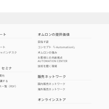
ート
オムロンの提供価値
目指す姿
ポート
コンセプト「i-Automation!」
ジャパンデスク
オムロンの強み
お客様との共創拠点
AUTOMATION CENTER
DIBP
BBP
DEHP
環境保護
技術を磨く現場
・セミナ
状況ページへ
使用期限
検索ください
案内
販売ネットワーク
講する
O
O
O
e
国内販売ネットワーク
ス一覧（PDF）
海外販売ネットワーク
オンラインストア