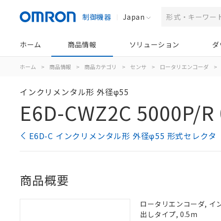
制御機器
Japan
ホーム
商品情報
ソリューション
ダ
ホーム
>
商品情報
>
商品カテゴリ
>
センサ
>
ロータリエンコーダ
>
インクリメンタル形 外径φ55
E6D-CWZ2C 5000P/R 
E6D-C インクリメンタル形 外径φ55 形式セレクタ
商品概要
ロータリエンコーダ, インク
出しタイプ, 0.5m