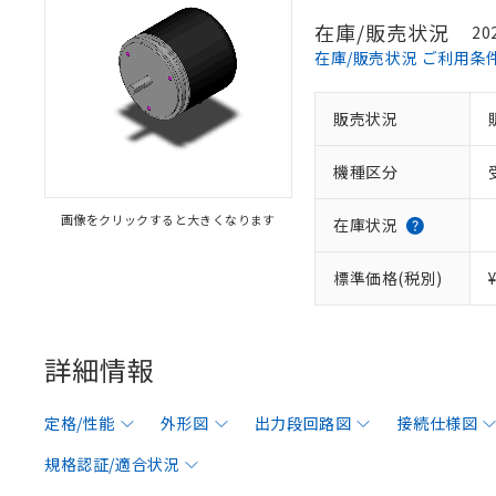
在庫/販売状況
20
在庫/販売状況 ご利用条
販売状況
機種区分
画像をクリックすると大きくなります
在庫状況
標準価格(税別)
詳細情報
定格/性能
外形図
出力段回路図
接続仕様図
規格認証/適合状況