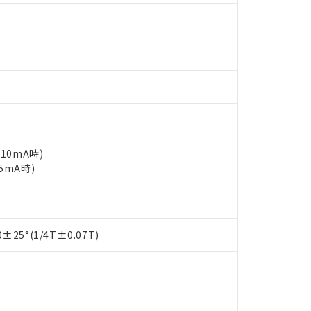
10mA時)
5mA時)
 RoHS指令（10物質）の非含有に対応した製品が提供可能な商品です
oHS指令（10物質）の非含有に対応した製品に切り替える予定のある
 RoHS指令（10物質）の非含有に非対応の商品で、対応品を出す予
25°(1/4T±0.07T)
 RoHS指令（10物質）の非含有の対応状況を調査中または確認中の
ンス料など無形物で、有害物質有無と関係のない商品です。
○×表
より、非含有部品としていたものが、含有品と判明した場合などやむ
みいただき、同意のうえご利用ください。
材料含有率が中国RoHSの基準値以下であることを示します。
材料含有率が中国RoHSの基準値を超えていることを示します。
、当社制御機器事業取扱商品の当社在庫状況および標準価格(税抜)
質）：