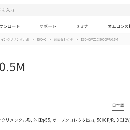
ウンロード
サポート
セミナ
オムロンの
インクリメンタル形
>
E6D-C
>
形式セレクタ
>
E6D-CWZ2C 5000P/R 0.5M
0.5M
日本語
リメンタル形, 外径φ55, オープンコレクタ出力, 5000P/R, DC12