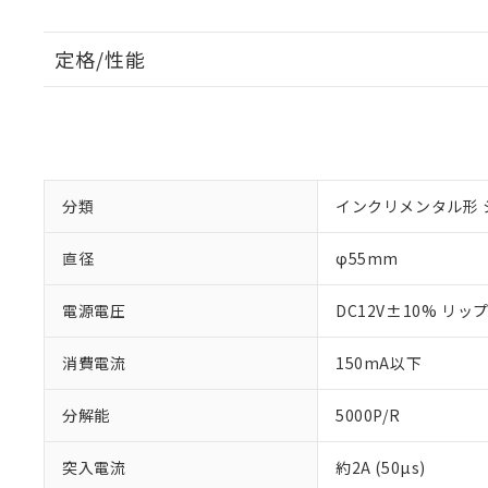
定格/性能
分類
インクリメンタル形 
直径
φ55mm
電源電圧
DC12V±10% リップ
消費電流
150mA以下
分解能
5000P/R
突入電流
約2A (50µs)