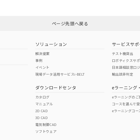
みください。
N/A
N/A
非含有証明書
※3
ページ先頭へ戻る
ダウンロードはこちら
型式承認
NK型式承認
ABS型式承認
韓国
（日本
（アメリカ
ソリューション
サービスサポ
舶規格）
船舶規格）
船舶規格）
解決提案
テスト機貸出
事例
ロボティクスサ
No
No
イベント
日本語相談窓口
現場データ活用サービスi-BELT
輸出該非判定
I)
PBBs
PBDEs
DBP
ダウンロードセンタ
eラーニング
この製品の規格認証/適合
その他の認証はこちらのページからご
カタログ
eラーニングのご
マニュアル
コースを選んで受
O
O
O
2D CAD
eラーニングコー
3D CAD
電気制御CAD
在庫等で未対応品が混在する可能性があります。
ソフトウェア
問い合わせください。