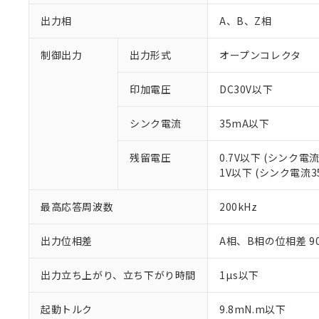
出力相
A、B、Z相
制御出力
出力形式
オープンコレクタ
印加電圧
DC30V以下
シンク電流
35mA以下
残留電圧
0.7V以下 (シンク電流
※1 対応状況
1V以下 (シンク電流3
対応済み：EU
最高応答周波数
200kHz
対応予定：EU R
対応予定なし：EU
出力位相差
A相、B相の位相差 90±
調査・確認中：EU
ご利用条件
非該当品：ライセ
※1 中国RoHS
仕入先様の事情に
出力立ち上がり、立ち下がり時間
1µs以下
があります。
以下の条件をお読
「○」：最大均質
起動トルク
9.8mN.m以下
「×」：最大均質
本サービスは
*EU RoHS指令（10物