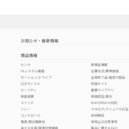
ダウンロードデータをご利用いただく前に、以下を必ずお読
No
No
No
対応状況
対応予定月
※1
※2
ソフトウェアの使用条件
対応済み
LR型式承認
DNV型式承認
BV型式承認
KR
（イギリス
（ノルウェー
（フランス
（
お知らせ・最新情報
中国 RoHS
注意事項・凡例
船舶規格）
船舶規格）
船舶規格）
船
商品情報
No
No
No
No
中国 RoHS表
※1 ※2
センサ
新商品情報
FAシステム機器
在庫状況/標準価格
Pb
Hg
Cd
Cr(V
モーション/ドライブ
生産終了品/推奨代替品
ロボティクス
特設サイト
セーフティ
動画ライブラリ
検査装置
規格認証/適合
O
O
O
O
スイッチ
RoHS/REACH対応
リレー
カタログ/マニュアル訂正
コントロール
技術解説
"対応済み"や非含有の記載がされた商品であっても、流通
電源/周辺機器他
使用上の注意事項
非含有品が必要な際は、弊社営業部門もしくは販売店へお
省エネ支援/環境対策機器
製品に関するFAQ