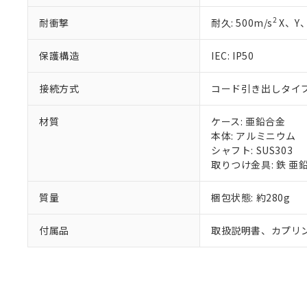
既に当社にて対応
2
耐衝撃
耐久: 500m/s
X、Y、
り割愛しておりま
保護構造
IEC: IP50
接続方式
コード引き出しタイプ (
材質
ケース: 亜鉛合金
本体: アルミニウム
シャフト: SUS303
取りつけ金具: 鉄 亜
質量
梱包状態: 約280g
付属品
取扱説明書、カプリ