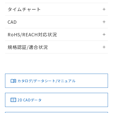
欄に対応日を記載しておりました。
情報更新：2024/07/25
既に当社にて対応品への在庫切替を完了
タイムチャート
していることから、特段のことがない限
り、2022年1月12日より割愛しておりま
情報更新：2024/07/25
CAD
す。
ログイン/会員登録いただくと、CADデータをダウンロー
RoHS/REACH対応状況
ドすることができます。
情報更新：2026/7/29
規格認証/適合状況
ログイン/会員登録
EU RoHS
注意事項・凡例
UL認証
CSA認証
CEマーキング
No
No
No
対応状況
対応予定月
※1
※2
ダウンロードデータをご利用いただく前に、以下を必ずお読
みください。
カタログ/データシート/マニュアル
対応済み
ソフトウェアの使用条件
LR型式承認
DNV型式承認
BV型式承認
KR型式承
（イギリス
（ノルウェー
（フランス
（韓国
船舶規格）
船舶規格）
船舶規格）
船舶規格
中国 RoHS
注意事項・凡例
2D CADデータ
No
No
No
No