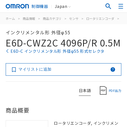
制御機器
Japan
ホーム
>
商品情報
>
商品カテゴリ
>
センサ
>
ロータリエンコーダ
>
イ
インクリメンタル形 外径φ55
E6D-CWZ2C 4096P/R 0.5M
E6D-C インクリメンタル形 外径φ55 形式セレクタ
マイリストに追加
日本語
PDF出力
商品概要
ロータリエンコーダ, インクリメン