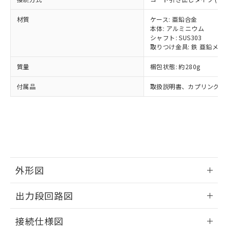
当社は、貴社製品を第三者に販売する
機器販売店・当社販売員にご確
在庫状況および標準価格結果を当社の
※2 対応予定月
「ｅ」：有害物質（10物質）のすべてが基
場合は、上記1、2および3の内容を当
認ください)
事前の承諾なく第三者に漏洩または開
材質
ケース: 亜鉛合金
準値以下であることを示します。
該第三者に通知します。また当社は、
本体: アルミニウム
示しないようお願いします。
部品在庫の切り替え状況などにより、予定
「10」：通常の使用状況下において有害物
販売先および販売に係わる関係者が違
シャフト: SUS303
マイパーツ機能（部品リスト作成サー
空
受注生産機種、また在庫状況の
月が前後することがあります。
質が外部に漏えいし、環境に深刻な影響を
取りつけ金具: 鉄 亜鉛メッ
法に輸出するおそれがある場合は、取
ビス）をご利用いただくには、I-Web
白
情報を公開していない機種
及ぼさない年数を意味します。
り引きをいたしません。
メンバーズにご登録されている必要が
質量
梱包状態: 約280g
「－」：未確認です。当社販売部門へお問
あります。
い合わせください。
お客様が当ウェブサイト上で当社にご
付属品
取扱説明書、カプリング、
※3 非含有証明書ダウンロード
登録された部品リストについて、当社
および当社の共同利用者が、当社の製
下記の非含有証明書をダウンロードするこ
品・サービスに関するお客様との取
とができます。
合意する
キャンセル
引・商談に必要な範囲で利用すること
をご了承ください。
EU RoHS指令（10物質）の非含有証明書
※当社の共同利用者とは、
"個人情報
51物質の非含有証明書（当社基準）
の共同利用に関して"
の「1.共同利
※本証明書は発行日時点で非含有を証明す
外形図
用者の範囲」に記載されている法人を
るもので、過去に遡って非含有を証明する
指します。
ものではありません。
情報更新：2024/07/25
出力段回路図
また、RoHS指令のフタル酸エステル類４
物質の対応では、対応完了までの期間は出
情報更新：2024/07/25
荷製品に未対応品が混在することから備考
接続仕様図