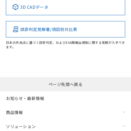
中国 RoHS表
※1 ※2
3D CADデータ
この製品の規格認証/適合状況ページへ
Pb
Hg
Cd
Cr(VI)
その他の認証はこちらのページからご検索ください
該非判定見解書/項目別対比表
O
O
O
O
日本の外為法に基づく該非判定、およびEAR再輸出規制に関する見解が入手でき
ます。
"対応済み"や非含有の記載がされた商品であっても、流通
在庫等で未対応品が混在する可能性があります。
非含有品が必要な際は、弊社営業部門もしくは販売店へお
問い合わせください。
ページ先頭へ戻る
この製品のRoHS/REACH対応状況ページへ
お知らせ・最新情報
商品情報
ソリューション