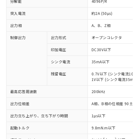
分解能
4096P/R
突入電流
約2A (50µs)
出力相
A、B、Z相
制御出力
出力形式
オープンコレクタ
印加電圧
DC30V以下
シンク電流
35mA以下
残留電圧
0.7V以下 (シンク電流10mA
※1 対応状況
1V以下 (シンク電流35mA時
対応済み：EU RoHS指令（10物質）の
最高応答周波数
200kHz
非含有に対応した製品が提供可能な商品で
出力位相差
A相、B相の位相差 90±25°(1
す。
対応予定：EU RoHS指令（10物質）の非含
ご利用条件
出力立ち上がり、立ち下がり時間
1µs以下
有に対応した製品に切り替える予定のある
商品です。
起動トルク
9.8mN.m以下
対応予定なし：EU RoHS指令（10物質）の
以下の条件をお読みいただき、同意のうえ
非含有に非対応の商品で、対応品を出す予
-6
2