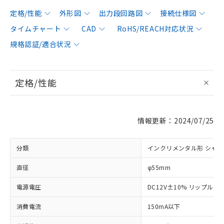
定格/性能
外形図
出力段回路図
接続仕様図
タイムチャート
CAD
RoHS/REACH対応状況
規格認証/適合状況
定格/性能
情報更新：2024/07/25
分類
インクリメンタル形 シャ
直径
φ55mm
電源電圧
DC12V±10% リップル(p-
消費電流
150mA以下