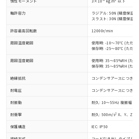
慣性モーメント
3×10
kg.m
以下
ご利用ください。
定はありません。
調査・確認中：EU RoHS指令（10物質）の
軸許容力
ラジアル: 50N (精度保証時: 
本サービスは、当社制御機器事業取扱
※1 中国RoHS○×表
非含有の対応状況を調査中または確認中の
スラスト: 30N (精度保証時: 
商品の当社在庫状況および標準価格
商品です。
(税抜)を提供させていただくもので
「○」：最大均質材料含有率が中国RoHSの
非該当品：ライセンス料など無形物で、有
許容最高回転数
12000r/min
す。
基準値以下であることを示します。
害物質有無と関係のない商品です。
当社制御機器事業取扱商品の中には、
「×」：最大均質材料含有率が中国RoHSの
周囲温度範囲
使用時: -10～70℃ (た
仕入先様の事情により、非含有部品として
本サービスの対象外となる商品もある
保存時: -25～80℃ (た
基準値を超えていることを示します。
いたものが、含有品と判明した場合などや
当社は、これら貴社製品のうち、外国
ことをご了承ください。
「－」：未確認です。当社販売部門へお問
むを得ず変更することがあります。
為替および外国貿易法に定める商品
在庫状況および標準価格照会結果は、
周囲湿度範囲
使用時: 35～85%RH (
い合わせください。
（以下｢規制貨物等」という）を輸出
記載している更新日時点での社内デー
保存時: 35～85%RH (
*EU RoHS指令（10物質）：
または国外への提供する場合は、日本
記
タに基づき作成されるものであり、閲
説明
鉛(Pb) 1000ppm以下、 水銀(Hg) 1000ppm以下、 カド
*中国RoHS10物質の基準値 (GB/T26572)：
国政府の輸出許可(または役務取引許
絶縁抵抗
コンデンサアースにつき除
号
覧された時点での実際の在庫および標
ミウム(Cd) 100ppm以下、
Pb(鉛) :1000ppm、 Hg(水銀) : 1000ppm、 Cd(カドミウ
可)を取得するなどの必要な手続きを
六価クロム(Cr(Ⅵ)) 1000ppm以下、ポリ臭化ビフェニル
ム) : 100ppm、
準価格とは異なる場合があることをご
類(PBB) 1000ppm以下、ポリ臭化ジフェニルエーテル類
Cr(Ⅵ)(六価クロム) : 1000ppm、 PBBs(ポリ臭化ビフェ
とります。
耐電圧
コンデンサアースにつき除
了承ください。
(PBDE) 1000ppm以下、フタル酸ビス(2-エチルヘキシ
○
一定数以上の在庫あり
ニル類) : 1000ppm、 PBDEs(ポリ臭化ジフェニルエーテ
当社は規制貨物を破棄する場合は、完
ル) (DEHP)(別名：DOP) 1000ppm以下、フタル酸ブチ
正式な納期状況および標準価格はお客
ル類) : 1000ppm、
耐振動
耐久: 10～55Hz 複振幅 1
ルベンジル（BBP） 1000ppm以下、フタル酸ジブチル
全に破砕するなど、違法に輸出されな
DBP(フタル酸ジブチル) : 1000ppm、 DIBP(フタル酸ジ
様のお取引先、またはお客様担当のオ
（DBP） 1000ppm以下、フタル酸ジイソブチル
イソブチル) : 1000ppm、 BBP(フタル酸ブチルベンジ
△
一定数には満たないが在庫あり
いよう必要な手段を講じます。
ムロン制御機器販売店・当社販売員に
(DIBP) 1000ppm以下
ル) : 1000ppm、
2
耐衝撃
耐久: 500m/s
X、Y、Z 各
当社は貴社製品を、核兵器、ミサイ
但し、RoHS指令で産業用監視および制御機器に対する
DEHP(フタル酸ビス(2-エチルヘキシル)) : 1000ppm
ご相談ください。
適用除外項目は除く。
ル、化学兵器、生物兵器またはその他
－
在庫なし(最新の在庫状況につ
オムロン制御機器販売店や当社販売拠
フタル酸エステル類の４物質については閾値を超える意
保護構造
IEC: IP50
武器並びにこれらの製造装置等に一切
いては、お客様のお取引先、ま
図的な使用がないことを確認しています。
点は「
販売ネットワーク
」をご確認
※2 環境保護使用期限
使用いたしません。
たはお客様担当のオムロン制御
ください。
接続方式
コード引き出しタイプ (コード