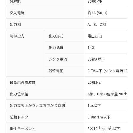
分解能
3000P/R
突入電流
約2A (50µs)
出力相
A、B、Z相
制御出力
出力形式
電圧出力
出力抵抗
1kΩ
シンク電流
35mA以下
残留電圧
0.7V以下 (シンク電流10mA
※1 対応状況
最高応答周波数
200kHz
対応済み：EU RoHS指令（10物質）の
非含有に対応した製品が提供可能な商品で
出力位相差
A相、B相の位相差 90±25°(1
す。
対応予定：EU RoHS指令（10物質）の非含
出力立ち上がり、立ち下がり時間
1µs以下
ご利用条件
有に対応した製品に切り替える予定のある
商品です。
起動トルク
9.8mN.m以下
対応予定なし：EU RoHS指令（10物質）の
以下の条件をお読みいただき、同意のうえ
非含有に非対応の商品で、対応品を出す予
-6
2
慣性モーメント
3×10
kg.m
以下
ご利用ください。