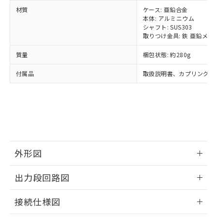
当社は、貴社製品を第三者に販売する
機器販売店・当社販売員にご確
在庫状況および標準価格結果を当社の
※2 対応予定月
「ｅ」：有害物質（10物質）のすべてが基
材質
ケース: 亜鉛合金
場合は、上記1、2および3の内容を当
認ください)
事前の承諾なく第三者に漏洩または開
本体: アルミニウム
準値以下であることを示します。
該第三者に通知します。また当社は、
示しないようお願いします。
シャフト: SUS303
部品在庫の切り替え状況などにより、予定
「10」：通常の使用状況下において有害物
販売先および販売に係わる関係者が違
マイパーツ機能（部品リスト作成サー
空
受注生産機種、また在庫状況の
取りつけ金具: 鉄 亜鉛メッ
月が前後することがあります。
質が外部に漏えいし、環境に深刻な影響を
法に輸出するおそれがある場合は、取
ビス）をご利用いただくには、I-Web
白
情報を公開していない機種
及ぼさない年数を意味します。
り引きをいたしません。
メンバーズにご登録されている必要が
質量
梱包状態: 約280g
「－」：未確認です。当社販売部門へお問
あります。
い合わせください。
付属品
取扱説明書、カプリング、
お客様が当ウェブサイト上で当社にご
※3 非含有証明書ダウンロード
登録された部品リストについて、当社
および当社の共同利用者が、当社の製
下記の非含有証明書をダウンロードするこ
品・サービスに関するお客様との取
とができます。
合意する
キャンセル
引・商談に必要な範囲で利用すること
をご了承ください。
EU RoHS指令（10物質）の非含有証明書
※当社の共同利用者とは、
"個人情報
51物質の非含有証明書（当社基準）
の共同利用に関して"
の「1.共同利
外形図
※本証明書は発行日時点で非含有を証明す
用者の範囲」に記載されている法人を
るもので、過去に遡って非含有を証明する
指します。
情報更新：2024/07/25
ものではありません。
出力段回路図
また、RoHS指令のフタル酸エステル類４
物質の対応では、対応完了までの期間は出
情報更新：2024/07/25
接続仕様図
荷製品に未対応品が混在することから備考
欄に対応日を記載しておりました。