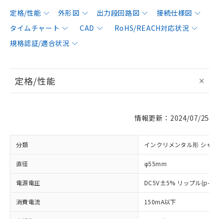
定格/性能
外形図
出力段回路図
接続仕様図
タイムチャート
CAD
RoHS/REACH対応状況
規格認証/適合状況
定格/性能
情報更新：2024/07/25
分類
インクリメンタル形 シャ
直径
φ55mm
電源電圧
DC5V±5% リップル(p-p
消費電流
150mA以下