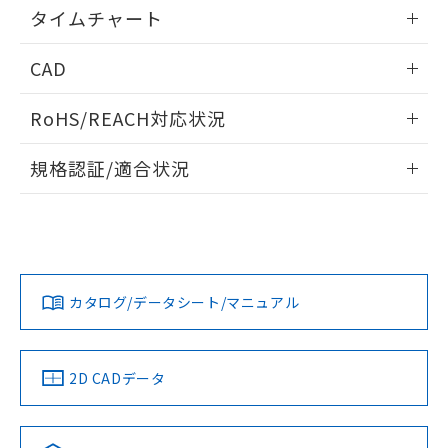
情報更新：2024/07/25
既に当社にて対応品への在庫切替を完了
タイムチャート
していることから、特段のことがない限
情報更新：2024/07/25
り、2022年1月12日より割愛しておりま
CAD
す。
ログイン/会員登録いただくと、CADデータをダウンロー
RoHS/REACH対応状況
ドすることができます。
情報更新：2026/7/29
規格認証/適合状況
ログイン/会員登録
EU RoHS
注意事項・凡例
UL認証
CSA認証
CEマーキング
No
No
No
対応状況
対応予定月
※1
※2
ダウンロードデータをご利用いただく前に、以下を必ずお読
みください。
カタログ/データシート/マニュアル
対応済み
ソフトウェアの使用条件
LR型式承認
DNV型式承認
BV型式承認
KR型式承
（イギリス
（ノルウェー
（フランス
（韓国
船舶規格）
船舶規格）
船舶規格）
船舶規格
中国 RoHS
注意事項・凡例
2D CADデータ
No
No
No
No
中国 RoHS表
※1 ※2