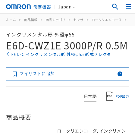
制御機器
Japan
ホーム
>
商品情報
>
商品カテゴリ
>
センサ
>
ロータリエンコーダ
>
イ
インクリメンタル形 外径φ55
E6D-CWZ1E 3000P/R 0.5M
E6D-C インクリメンタル形 外径φ55 形式セレクタ
マイリストに追加
日本語
PDF出力
商品概要
ロータリエンコーダ, インクリメン