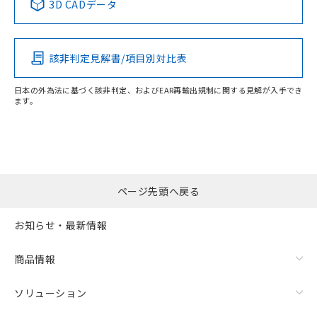
3D CADデータ
この製品の規格認証/適合状況ページへ
Pb
Hg
Cd
Cr(VI)
その他の認証はこちらのページからご検索ください
該非判定見解書/項目別対比表
O
O
O
O
日本の外為法に基づく該非判定、およびEAR再輸出規制に関する見解が入手でき
ます。
"対応済み"や非含有の記載がされた商品であっても、流通
在庫等で未対応品が混在する可能性があります。
非含有品が必要な際は、弊社営業部門もしくは販売店へお
問い合わせください。
ページ先頭へ戻る
この製品のRoHS/REACH対応状況ページへ
お知らせ・最新情報
商品情報
ソリューション