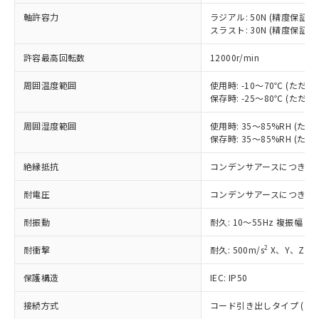
定はありません。
軸許容力
ラジアル: 50N (精度保証時: 
調査・確認中：EU RoHS指令（10物質）の
本サービスは、当社制御機器事業取扱
スラスト: 30N (精度保証時: 
※1 中国RoHS○×表
非含有の対応状況を調査中または確認中の
商品の当社在庫状況および標準価格
商品です。
(税抜)を提供させていただくもので
許容最高回転数
12000r/min
「○」：最大均質材料含有率が中国RoHSの
非該当品：ライセンス料など無形物で、有
す。
基準値以下であることを示します。
害物質有無と関係のない商品です。
当社制御機器事業取扱商品の中には、
周囲温度範囲
使用時: -10～70℃ (た
「×」：最大均質材料含有率が中国RoHSの
仕入先様の事情により、非含有部品として
保存時: -25～80℃ (た
本サービスの対象外となる商品もある
基準値を超えていることを示します。
いたものが、含有品と判明した場合などや
当社は、これら貴社製品のうち、外国
ことをご了承ください。
「－」：未確認です。当社販売部門へお問
むを得ず変更することがあります。
為替および外国貿易法に定める商品
周囲湿度範囲
使用時: 35～85%RH (
在庫状況および標準価格照会結果は、
い合わせください。
保存時: 35～85%RH (
（以下｢規制貨物等」という）を輸出
記載している更新日時点での社内デー
*EU RoHS指令（10物質）：
または国外への提供する場合は、日本
記
タに基づき作成されるものであり、閲
説明
鉛(Pb) 1000ppm以下、 水銀(Hg) 1000ppm以下、 カド
絶縁抵抗
コンデンサアースにつき除
*中国RoHS10物質の基準値 (GB/T26572)：
国政府の輸出許可(または役務取引許
号
覧された時点での実際の在庫および標
ミウム(Cd) 100ppm以下、
Pb(鉛) :1000ppm、 Hg(水銀) : 1000ppm、 Cd(カドミウ
可)を取得するなどの必要な手続きを
六価クロム(Cr(Ⅵ)) 1000ppm以下、ポリ臭化ビフェニル
ム) : 100ppm、
準価格とは異なる場合があることをご
耐電圧
コンデンサアースにつき除
類(PBB) 1000ppm以下、ポリ臭化ジフェニルエーテル類
Cr(Ⅵ)(六価クロム) : 1000ppm、 PBBs(ポリ臭化ビフェ
とります。
了承ください。
(PBDE) 1000ppm以下、フタル酸ビス(2-エチルヘキシ
○
一定数以上の在庫あり
ニル類) : 1000ppm、 PBDEs(ポリ臭化ジフェニルエーテ
当社は規制貨物を破棄する場合は、完
ル) (DEHP)(別名：DOP) 1000ppm以下、フタル酸ブチ
正式な納期状況および標準価格はお客
ル類) : 1000ppm、
耐振動
耐久: 10～55Hz 複振幅 1
ルベンジル（BBP） 1000ppm以下、フタル酸ジブチル
全に破砕するなど、違法に輸出されな
DBP(フタル酸ジブチル) : 1000ppm、 DIBP(フタル酸ジ
様のお取引先、またはお客様担当のオ
（DBP） 1000ppm以下、フタル酸ジイソブチル
イソブチル) : 1000ppm、 BBP(フタル酸ブチルベンジ
△
一定数には満たないが在庫あり
いよう必要な手段を講じます。
2
ムロン制御機器販売店・当社販売員に
耐衝撃
耐久: 500m/s
X、Y、Z 各
(DIBP) 1000ppm以下
ル) : 1000ppm、
当社は貴社製品を、核兵器、ミサイ
但し、RoHS指令で産業用監視および制御機器に対する
DEHP(フタル酸ビス(2-エチルヘキシル)) : 1000ppm
ご相談ください。
適用除外項目は除く。
ル、化学兵器、生物兵器またはその他
－
在庫なし(最新の在庫状況につ
保護構造
IEC: IP50
オムロン制御機器販売店や当社販売拠
フタル酸エステル類の４物質については閾値を超える意
武器並びにこれらの製造装置等に一切
いては、お客様のお取引先、ま
図的な使用がないことを確認しています。
点は「
販売ネットワーク
」をご確認
※2 環境保護使用期限
使用いたしません。
接続方式
コード引き出しタイプ (コード
たはお客様担当のオムロン制御
ください。