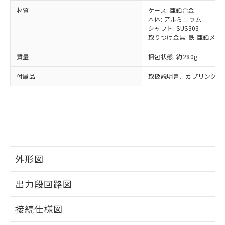
当社は、貴社製品を第三者に販売する
機器販売店・当社販売員にご確
在庫状況および標準価格結果を当社の
※2 対応予定月
「ｅ」：有害物質（10物質）のすべてが基
材質
ケース: 亜鉛合金
場合は、上記1、2および3の内容を当
認ください)
事前の承諾なく第三者に漏洩または開
本体: アルミニウム
準値以下であることを示します。
該第三者に通知します。また当社は、
示しないようお願いします。
シャフト: SUS303
部品在庫の切り替え状況などにより、予定
「10」：通常の使用状況下において有害物
販売先および販売に係わる関係者が違
マイパーツ機能（部品リスト作成サー
空
受注生産機種、また在庫状況の
取りつけ金具: 鉄 亜鉛メッ
月が前後することがあります。
質が外部に漏えいし、環境に深刻な影響を
法に輸出するおそれがある場合は、取
ビス）をご利用いただくには、I-Web
白
情報を公開していない機種
及ぼさない年数を意味します。
り引きをいたしません。
メンバーズにご登録されている必要が
質量
梱包状態: 約280g
「－」：未確認です。当社販売部門へお問
あります。
い合わせください。
付属品
取扱説明書、カプリング、
お客様が当ウェブサイト上で当社にご
※3 非含有証明書ダウンロード
登録された部品リストについて、当社
および当社の共同利用者が、当社の製
下記の非含有証明書をダウンロードするこ
品・サービスに関するお客様との取
とができます。
合意する
キャンセル
引・商談に必要な範囲で利用すること
をご了承ください。
EU RoHS指令（10物質）の非含有証明書
※当社の共同利用者とは、
"個人情報
51物質の非含有証明書（当社基準）
の共同利用に関して"
の「1.共同利
外形図
※本証明書は発行日時点で非含有を証明す
用者の範囲」に記載されている法人を
るもので、過去に遡って非含有を証明する
指します。
情報更新：2024/07/25
ものではありません。
出力段回路図
また、RoHS指令のフタル酸エステル類４
物質の対応では、対応完了までの期間は出
情報更新：2024/07/25
接続仕様図
荷製品に未対応品が混在することから備考
欄に対応日を記載しておりました。