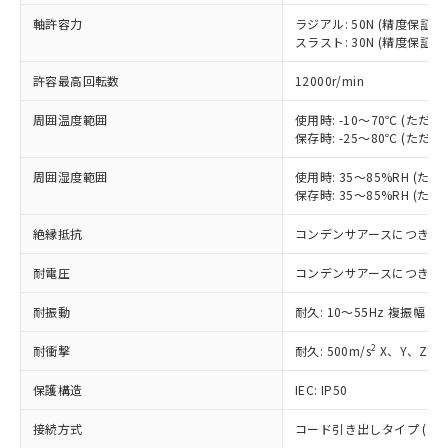
定はありません。
軸許容力
ラジアル: 50N (精度保証時: 
調査・確認中：EU RoHS指令（10物質）の
本サービスは、当社制御機器事業取扱
スラスト: 30N (精度保証時: 
※1 中国RoHS○×表
非含有の対応状況を調査中または確認中の
商品の当社在庫状況および標準価格
商品です。
(税抜)を提供させていただくもので
許容最高回転数
12000r/min
「○」：最大均質材料含有率が中国RoHSの
非該当品：ライセンス料など無形物で、有
す。
基準値以下であることを示します。
害物質有無と関係のない商品です。
当社制御機器事業取扱商品の中には、
周囲温度範囲
使用時: -10～70℃ (た
「×」：最大均質材料含有率が中国RoHSの
仕入先様の事情により、非含有部品として
保存時: -25～80℃ (た
本サービスの対象外となる商品もある
基準値を超えていることを示します。
いたものが、含有品と判明した場合などや
当社は、これら貴社製品のうち、外国
ことをご了承ください。
「－」：未確認です。当社販売部門へお問
むを得ず変更することがあります。
為替および外国貿易法に定める商品
周囲湿度範囲
使用時: 35～85%RH (
在庫状況および標準価格照会結果は、
い合わせください。
保存時: 35～85%RH (
（以下｢規制貨物等」という）を輸出
記載している更新日時点での社内デー
*EU RoHS指令（10物質）：
または国外への提供する場合は、日本
記
タに基づき作成されるものであり、閲
説明
鉛(Pb) 1000ppm以下、 水銀(Hg) 1000ppm以下、 カド
絶縁抵抗
コンデンサアースにつき除
*中国RoHS10物質の基準値 (GB/T26572)：
国政府の輸出許可(または役務取引許
号
覧された時点での実際の在庫および標
ミウム(Cd) 100ppm以下、
Pb(鉛) :1000ppm、 Hg(水銀) : 1000ppm、 Cd(カドミウ
可)を取得するなどの必要な手続きを
六価クロム(Cr(Ⅵ)) 1000ppm以下、ポリ臭化ビフェニル
ム) : 100ppm、
準価格とは異なる場合があることをご
耐電圧
コンデンサアースにつき除
類(PBB) 1000ppm以下、ポリ臭化ジフェニルエーテル類
Cr(Ⅵ)(六価クロム) : 1000ppm、 PBBs(ポリ臭化ビフェ
とります。
了承ください。
(PBDE) 1000ppm以下、フタル酸ビス(2-エチルヘキシ
○
一定数以上の在庫あり
ニル類) : 1000ppm、 PBDEs(ポリ臭化ジフェニルエーテ
当社は規制貨物を破棄する場合は、完
ル) (DEHP)(別名：DOP) 1000ppm以下、フタル酸ブチ
正式な納期状況および標準価格はお客
ル類) : 1000ppm、
耐振動
耐久: 10～55Hz 複振幅 1
ルベンジル（BBP） 1000ppm以下、フタル酸ジブチル
全に破砕するなど、違法に輸出されな
DBP(フタル酸ジブチル) : 1000ppm、 DIBP(フタル酸ジ
様のお取引先、またはお客様担当のオ
（DBP） 1000ppm以下、フタル酸ジイソブチル
イソブチル) : 1000ppm、 BBP(フタル酸ブチルベンジ
△
一定数には満たないが在庫あり
いよう必要な手段を講じます。
2
ムロン制御機器販売店・当社販売員に
耐衝撃
耐久: 500m/s
X、Y、Z 各
(DIBP) 1000ppm以下
ル) : 1000ppm、
当社は貴社製品を、核兵器、ミサイ
但し、RoHS指令で産業用監視および制御機器に対する
DEHP(フタル酸ビス(2-エチルヘキシル)) : 1000ppm
ご相談ください。
適用除外項目は除く。
ル、化学兵器、生物兵器またはその他
－
在庫なし(最新の在庫状況につ
保護構造
IEC: IP50
オムロン制御機器販売店や当社販売拠
フタル酸エステル類の４物質については閾値を超える意
武器並びにこれらの製造装置等に一切
いては、お客様のお取引先、ま
図的な使用がないことを確認しています。
点は「
販売ネットワーク
」をご確認
※2 環境保護使用期限
使用いたしません。
接続方式
コード引き出しタイプ (コード
たはお客様担当のオムロン制御
ください。