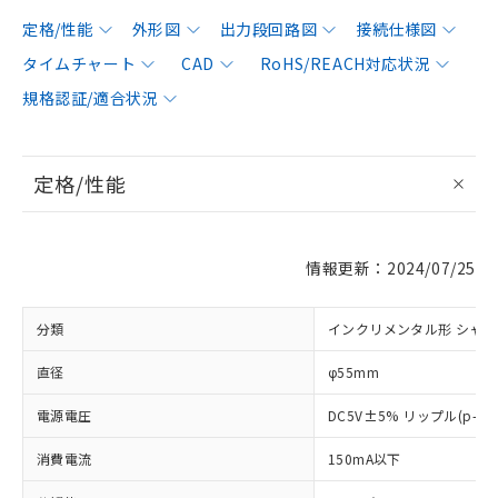
定格/性能
外形図
出力段回路図
接続仕様図
タイムチャート
CAD
RoHS/REACH対応状況
規格認証/適合状況
定格/性能
情報更新：2024/07/25
分類
インクリメンタル形 シャ
直径
φ55mm
電源電圧
DC5V±5% リップル(p-p
消費電流
150mA以下