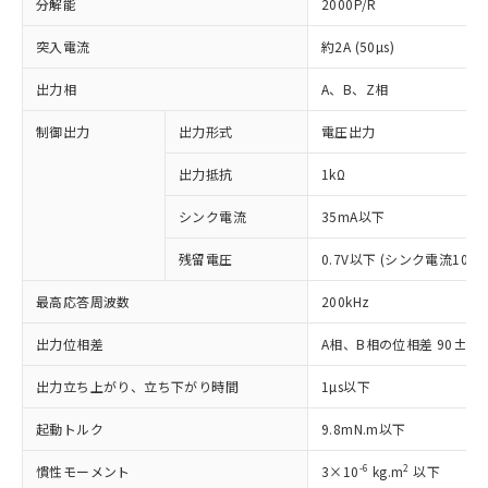
分解能
2000P/R
突入電流
約2A (50µs)
出力相
A、B、Z相
制御出力
出力形式
電圧出力
出力抵抗
1kΩ
シンク電流
35mA以下
残留電圧
0.7V以下 (シンク電流10mA
※1 対応状況
最高応答周波数
200kHz
対応済み：EU RoHS指令（10物質）の
非含有に対応した製品が提供可能な商品で
出力位相差
A相、B相の位相差 90±25°(1
す。
対応予定：EU RoHS指令（10物質）の非含
出力立ち上がり、立ち下がり時間
1µs以下
ご利用条件
有に対応した製品に切り替える予定のある
商品です。
起動トルク
9.8mN.m以下
対応予定なし：EU RoHS指令（10物質）の
以下の条件をお読みいただき、同意のうえ
非含有に非対応の商品で、対応品を出す予
-6
2
慣性モーメント
3×10
kg.m
以下
ご利用ください。