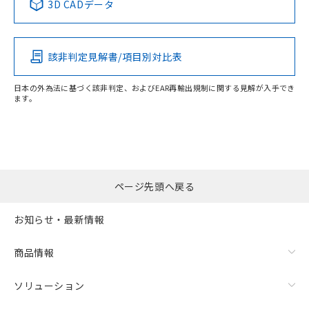
3D CADデータ
この製品の規格認証/適合状況ページへ
Pb
Hg
Cd
Cr(VI)
その他の認証はこちらのページからご検索ください
該非判定見解書/項目別対比表
O
O
O
O
日本の外為法に基づく該非判定、およびEAR再輸出規制に関する見解が入手でき
ます。
"対応済み"や非含有の記載がされた商品であっても、流通
在庫等で未対応品が混在する可能性があります。
非含有品が必要な際は、弊社営業部門もしくは販売店へお
問い合わせください。
ページ先頭へ戻る
この製品のRoHS/REACH対応状況ページへ
お知らせ・最新情報
商品情報
ソリューション