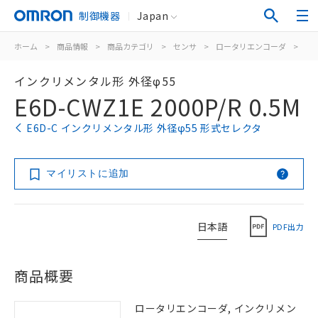
制御機器
Japan
ホーム
>
商品情報
>
商品カテゴリ
>
センサ
>
ロータリエンコーダ
>
イ
インクリメンタル形 外径φ55
E6D-CWZ1E 2000P/R 0.5M
E6D-C インクリメンタル形 外径φ55 形式セレクタ
マイリストに追加
日本語
PDF出力
商品概要
ロータリエンコーダ, インクリメン