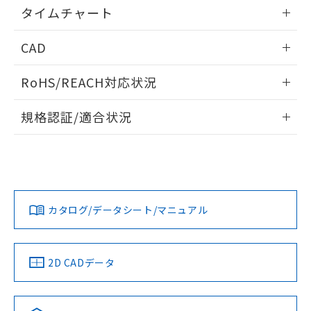
情報更新：2024/07/25
既に当社にて対応品への在庫切替を完了
タイムチャート
していることから、特段のことがない限
情報更新：2024/07/25
り、2022年1月12日より割愛しておりま
CAD
す。
ログイン/会員登録いただくと、CADデータをダウンロー
RoHS/REACH対応状況
ドすることができます。
情報更新：2026/7/29
規格認証/適合状況
ログイン/会員登録
EU RoHS
注意事項・凡例
UL認証
CSA認証
CEマーキング
No
No
No
対応状況
対応予定月
※1
※2
ダウンロードデータをご利用いただく前に、以下を必ずお読
みください。
カタログ/データシート/マニュアル
対応済み
ソフトウェアの使用条件
LR型式承認
DNV型式承認
BV型式承認
KR型式承
（イギリス
（ノルウェー
（フランス
（韓国
船舶規格）
船舶規格）
船舶規格）
船舶規格
中国 RoHS
注意事項・凡例
2D CADデータ
No
No
No
No
中国 RoHS表
※1 ※2