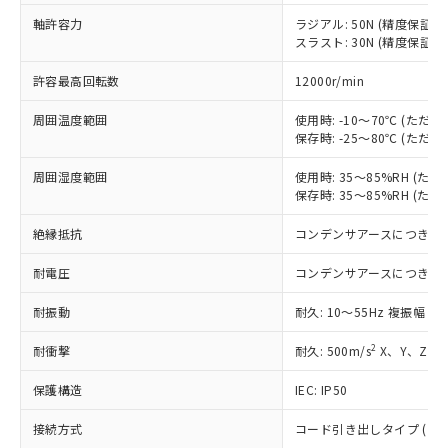
定はありません。
軸許容力
ラジアル: 50N (精度保証時: 
調査・確認中：EU RoHS指令（10物質）の
本サービスは、当社制御機器事業取扱
スラスト: 30N (精度保証時: 
※1 中国RoHS○×表
非含有の対応状況を調査中または確認中の
商品の当社在庫状況および標準価格
商品です。
(税抜)を提供させていただくもので
許容最高回転数
12000r/min
「○」：最大均質材料含有率が中国RoHSの
非該当品：ライセンス料など無形物で、有
す。
基準値以下であることを示します。
害物質有無と関係のない商品です。
当社制御機器事業取扱商品の中には、
周囲温度範囲
使用時: -10～70℃ (た
「×」：最大均質材料含有率が中国RoHSの
仕入先様の事情により、非含有部品として
保存時: -25～80℃ (た
本サービスの対象外となる商品もある
基準値を超えていることを示します。
いたものが、含有品と判明した場合などや
当社は、これら貴社製品のうち、外国
ことをご了承ください。
「－」：未確認です。当社販売部門へお問
むを得ず変更することがあります。
為替および外国貿易法に定める商品
周囲湿度範囲
使用時: 35～85%RH (
在庫状況および標準価格照会結果は、
い合わせください。
保存時: 35～85%RH (
（以下｢規制貨物等」という）を輸出
記載している更新日時点での社内デー
*EU RoHS指令（10物質）：
または国外への提供する場合は、日本
記
タに基づき作成されるものであり、閲
説明
鉛(Pb) 1000ppm以下、 水銀(Hg) 1000ppm以下、 カド
絶縁抵抗
コンデンサアースにつき除
*中国RoHS10物質の基準値 (GB/T26572)：
国政府の輸出許可(または役務取引許
号
覧された時点での実際の在庫および標
ミウム(Cd) 100ppm以下、
Pb(鉛) :1000ppm、 Hg(水銀) : 1000ppm、 Cd(カドミウ
可)を取得するなどの必要な手続きを
六価クロム(Cr(Ⅵ)) 1000ppm以下、ポリ臭化ビフェニル
ム) : 100ppm、
準価格とは異なる場合があることをご
耐電圧
コンデンサアースにつき除
類(PBB) 1000ppm以下、ポリ臭化ジフェニルエーテル類
Cr(Ⅵ)(六価クロム) : 1000ppm、 PBBs(ポリ臭化ビフェ
とります。
了承ください。
(PBDE) 1000ppm以下、フタル酸ビス(2-エチルヘキシ
○
一定数以上の在庫あり
ニル類) : 1000ppm、 PBDEs(ポリ臭化ジフェニルエーテ
当社は規制貨物を破棄する場合は、完
ル) (DEHP)(別名：DOP) 1000ppm以下、フタル酸ブチ
正式な納期状況および標準価格はお客
ル類) : 1000ppm、
耐振動
耐久: 10～55Hz 複振幅 1
ルベンジル（BBP） 1000ppm以下、フタル酸ジブチル
全に破砕するなど、違法に輸出されな
DBP(フタル酸ジブチル) : 1000ppm、 DIBP(フタル酸ジ
様のお取引先、またはお客様担当のオ
（DBP） 1000ppm以下、フタル酸ジイソブチル
イソブチル) : 1000ppm、 BBP(フタル酸ブチルベンジ
△
一定数には満たないが在庫あり
いよう必要な手段を講じます。
2
ムロン制御機器販売店・当社販売員に
耐衝撃
耐久: 500m/s
X、Y、Z 各
(DIBP) 1000ppm以下
ル) : 1000ppm、
当社は貴社製品を、核兵器、ミサイ
但し、RoHS指令で産業用監視および制御機器に対する
DEHP(フタル酸ビス(2-エチルヘキシル)) : 1000ppm
ご相談ください。
適用除外項目は除く。
ル、化学兵器、生物兵器またはその他
－
在庫なし(最新の在庫状況につ
保護構造
IEC: IP50
オムロン制御機器販売店や当社販売拠
フタル酸エステル類の４物質については閾値を超える意
武器並びにこれらの製造装置等に一切
いては、お客様のお取引先、ま
図的な使用がないことを確認しています。
点は「
販売ネットワーク
」をご確認
※2 環境保護使用期限
使用いたしません。
接続方式
コード引き出しタイプ (コード
たはお客様担当のオムロン制御
ください。