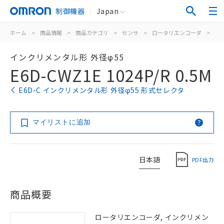
制御機器
Japan
ホーム
>
商品情報
>
商品カテゴリ
>
センサ
>
ロータリエンコーダ
>
イ
インクリメンタル形 外径φ55
E6D-CWZ1E 1024P/R 0.5M
E6D-C インクリメンタル形 外径φ55 形式セレクタ
マイリストに追加
日本語
PDF出力
商品概要
ロータリエンコーダ, インクリメン