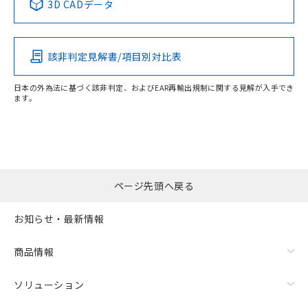
3D CADデータ
この製品の規格認証/適合状況ページへ
Pb
Hg
Cd
Cr(VI)
その他の認証はこちらのページからご検索ください
該非判定見解書/項目別対比表
O
O
O
O
日本の外為法に基づく該非判定、およびEAR再輸出規制に関する見解が入手でき
ます。
"対応済み"や非含有の記載がされた商品であっても、流通
在庫等で未対応品が混在する可能性があります。
非含有品が必要な際は、弊社営業部門もしくは販売店へお
問い合わせください。
ページ先頭へ戻る
この製品のRoHS/REACH対応状況ページへ
お知らせ・最新情報
商品情報
ソリューション