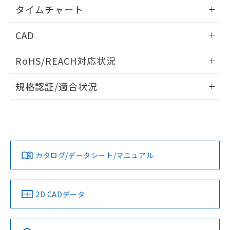
情報更新：2024/07/25
既に当社にて対応品への在庫切替を完了
タイムチャート
していることから、特段のことがない限
情報更新：2024/07/25
り、2022年1月12日より割愛しておりま
CAD
す。
ログイン/会員登録いただくと、CADデータをダウンロー
RoHS/REACH対応状況
ドすることができます。
情報更新：2026/7/29
規格認証/適合状況
ログイン/会員登録
EU RoHS
注意事項・凡例
UL認証
CSA認証
CEマーキング
No
No
No
対応状況
対応予定月
※1
※2
ダウンロードデータをご利用いただく前に、以下を必ずお読
みください。
カタログ/データシート/マニュアル
対応済み
ソフトウェアの使用条件
LR型式承認
DNV型式承認
BV型式承認
KR型式承
（イギリス
（ノルウェー
（フランス
（韓国
船舶規格）
船舶規格）
船舶規格）
船舶規格
中国 RoHS
注意事項・凡例
2D CADデータ
No
No
No
No
中国 RoHS表
※1 ※2