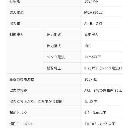
分解能
1024P/R
突入電流
約2A (50µs)
出力相
A、B、Z相
制御出力
出力形式
電圧出力
出力抵抗
1kΩ
シンク電流
35mA以下
残留電圧
0.7V以下 (シンク電流10mA
※1 対応状況
最高応答周波数
200kHz
対応済み：EU RoHS指令（10物質）の
非含有に対応した製品が提供可能な商品で
出力位相差
A相、B相の位相差 90±25°(1
す。
対応予定：EU RoHS指令（10物質）の非含
出力立ち上がり、立ち下がり時間
1µs以下
ご利用条件
有に対応した製品に切り替える予定のある
商品です。
起動トルク
9.8mN.m以下
対応予定なし：EU RoHS指令（10物質）の
以下の条件をお読みいただき、同意のうえ
非含有に非対応の商品で、対応品を出す予
-6
2
慣性モーメント
3×10
kg.m
以下
ご利用ください。