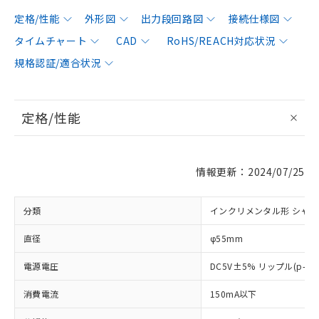
定格/性能
外形図
出力段回路図
接続仕様図
タイムチャート
CAD
RoHS/REACH対応状況
規格認証/適合状況
定格/性能
情報更新：2024/07/25
分類
インクリメンタル形 シャ
直径
φ55mm
電源電圧
DC5V±5% リップル(p-p
消費電流
150mA以下