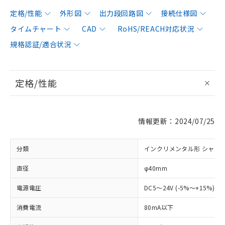
定格/性能
外形図
出力段回路図
接続仕様図
タイムチャート
CAD
RoHS/REACH対応状況
規格認証/適合状況
定格/性能
情報更新：2024/07/25
分類
インクリメンタル形 シャフ
直径
φ40mm
電源電圧
DC5～24V (-5%～+15%) 
消費電流
80mA以下