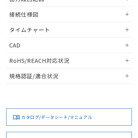
51物質の非含有証明書（当社基準）
の共同利用に関して"
の「1.共同利
※本証明書は発行日時点で非含有を証明す
情報更新：2024/07/25
用者の範囲」に記載されている法人を
接続仕様図
るもので、過去に遡って非含有を証明する
指します。
ものではありません。
情報更新：2024/07/25
タイムチャート
また、RoHS指令のフタル酸エステル類４
物質の対応では、対応完了までの期間は出
情報更新：2024/07/25
荷製品に未対応品が混在することから備考
CAD
欄に対応日を記載しておりました。
既に当社にて対応品への在庫切替を完了
ログイン/会員登録いただくと、CADデータをダウンロー
RoHS/REACH対応状況
していることから、特段のことがない限
ドすることができます。
り、2022年1月12日より割愛しておりま
情報更新：2026/7/29
す。
規格認証/適合状況
ログイン/会員登録
EU RoHS
注意事項・凡例
UL認証
CSA認証
CEマーキング
No
No
Yes
対応状況
対応予定月
※1
※2
ダウンロードデータをご利用いただく前に、以下を必ずお読
みください。
カタログ/データシート/マニュアル
対応済み
ソフトウェアの使用条件
LR型式承認
DNV型式承認
BV型式承認
KR型式承
（イギリス
（ノルウェー
（フランス
（韓国
船舶規格）
船舶規格）
船舶規格）
船舶規格