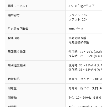
対応済み：EU RoHS指令（10物質）の
非含有に対応した製品が提供可能な商品で
-7
2
慣性モーメント
3×10
kg.m
以下
す。
対応予定：EU RoHS指令（10物質）の非含
軸許容力
ラジアル: 30N
ご利用条件
スラスト: 20N
有に対応した製品に切り替える予定のある
商品です。
許容最高回転数
6000r/min
対応予定なし：EU RoHS指令（10物質）の
以下の条件をお読みいただき、同意のうえ
非含有に非対応の商品で、対応品を出す予
保護回路
負荷短絡保護
ご利用ください。
定はありません。
電源逆接続保護
調査・確認中：EU RoHS指令（10物質）の
本サービスは、当社制御機器事業取扱
※1 中国RoHS○×表
非含有の対応状況を調査中または確認中の
周囲温度範囲
使用時: -10～70℃ (ただ
商品の当社在庫状況および標準価格
商品です。
保存時: -25～85℃ (ただ
(税抜)を提供させていただくもので
「○」：最大均質材料含有率が中国RoHSの
非該当品：ライセンス料など無形物で、有
す。
基準値以下であることを示します。
害物質有無と関係のない商品です。
周囲湿度範囲
使用時: 35～85%RH (た
当社制御機器事業取扱商品の中には、
「×」：最大均質材料含有率が中国RoHSの
保存時: 35～85%RH (た
仕入先様の事情により、非含有部品として
本サービスの対象外となる商品もある
基準値を超えていることを示します。
いたものが、含有品と判明した場合などや
当社は、これら貴社製品のうち、外国
ことをご了承ください。
絶縁抵抗
充電部一括とケース間: 20MΩ
「－」：未確認です。当社販売部門へお問
むを得ず変更することがあります。
為替および外国貿易法に定める商品
在庫状況および標準価格照会結果は、
い合わせください。
（以下｢規制貨物等」という）を輸出
記載している更新日時点での社内デー
耐電圧
充電部一括とケース間: AC500V 
*EU RoHS指令（10物質）：
または国外への提供する場合は、日本
記
タに基づき作成されるものであり、閲
説明
鉛(Pb) 1000ppm以下、 水銀(Hg) 1000ppm以下、 カド
*中国RoHS10物質の基準値 (GB/T26572)：
国政府の輸出許可(または役務取引許
耐振動
耐久: 10～500Hz 複振幅 2
号
覧された時点での実際の在庫および標
ミウム(Cd) 100ppm以下、
Pb(鉛) :1000ppm、 Hg(水銀) : 1000ppm、 Cd(カドミウ
可)を取得するなどの必要な手続きを
六価クロム(Cr(Ⅵ)) 1000ppm以下、ポリ臭化ビフェニル
ム) : 100ppm、
準価格とは異なる場合があることをご
類(PBB) 1000ppm以下、ポリ臭化ジフェニルエーテル類
Cr(Ⅵ)(六価クロム) : 1000ppm、 PBBs(ポリ臭化ビフェ
とります。
2
耐衝撃
耐久: 1000m/s
X、Y、Z 各