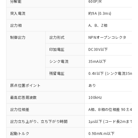
分解能
600P/R
突入電流
約9A (0.3ms)
出力相
A、B、Z相
制御出力
出力形式
NPNオープンコレクタ
印加電圧
DC30V以下
シンク電流
35mA以下
残留電圧
0.4V以下 (シンク電流35mA
原点位置ポイント
あり
最高応答周波数
100kHz
出力位相差
A相、B相の位相差 90±45°(1
出力立ち上がり、立ち下がり時間
1µs以下 (コード長2mまで
※1 対応状況
起動トルク
0.98mN.m以下