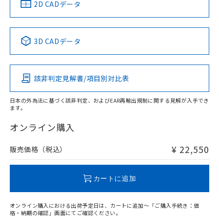
中国 RoHS
注意事項・凡例
2D CADデータ
No
No
No
No
中国 RoHS表
※1 ※2
3D CADデータ
この製品の規格認証/適合状況ページへ
Pb
Hg
Cd
Cr(VI)
その他の認証はこちらのページからご検索ください
該非判定見解書/項目別対比表
X
O
O
O
日本の外為法に基づく該非判定、およびEAR再輸出規制に関する見解が入手でき
ます。
"対応済み"や非含有の記載がされた商品であっても、流通
在庫等で未対応品が混在する可能性があります。
オンライン購入
非含有品が必要な際は、弊社営業部門もしくは販売店へお
問い合わせください。
¥ 22,550
販売価格（税込）
この製品のRoHS/REACH対応状況ページへ
カートに追加
オンライン購入における出荷予定日は、カートに追加～「ご購入手続き：価
格・納期の確認」画面にてご確認ください。