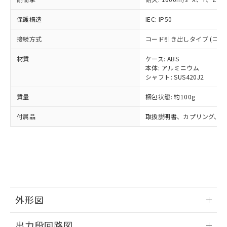
了承ください。
(PBDE) 1000ppm以下、フタル酸ビス(2-エチルヘキシ
○
一定数以上の在庫あり
ニル類) : 1000ppm、 PBDEs(ポリ臭化ジフェニルエーテ
当社は規制貨物を破棄する場合は、完
ル) (DEHP)(別名：DOP) 1000ppm以下、フタル酸ブチ
正式な納期状況および標準価格はお客
ル類) : 1000ppm、
ルベンジル（BBP） 1000ppm以下、フタル酸ジブチル
保護構造
IEC: IP50
全に破砕するなど、違法に輸出されな
DBP(フタル酸ジブチル) : 1000ppm、 DIBP(フタル酸ジ
様のお取引先、またはお客様担当のオ
（DBP） 1000ppm以下、フタル酸ジイソブチル
イソブチル) : 1000ppm、 BBP(フタル酸ブチルベンジ
△
一定数には満たないが在庫あり
いよう必要な手段を講じます。
ムロン制御機器販売店・当社販売員に
(DIBP) 1000ppm以下
ル) : 1000ppm、
接続方式
コード引き出しタイプ (コード長
当社は貴社製品を、核兵器、ミサイ
但し、RoHS指令で産業用監視および制御機器に対する
DEHP(フタル酸ビス(2-エチルヘキシル)) : 1000ppm
ご相談ください。
適用除外項目は除く。
ル、化学兵器、生物兵器またはその他
－
在庫なし(最新の在庫状況につ
オムロン制御機器販売店や当社販売拠
フタル酸エステル類の４物質については閾値を超える意
材質
ケース: ABS
武器並びにこれらの製造装置等に一切
いては、お客様のお取引先、ま
図的な使用がないことを確認しています。
点は「
販売ネットワーク
」をご確認
本体: アルミニウム
※2 環境保護使用期限
使用いたしません。
たはお客様担当のオムロン制御
ください。
シャフト: SUS420J2
当社は、貴社製品を第三者に販売する
機器販売店・当社販売員にご確
在庫状況および標準価格結果を当社の
※2 対応予定月
「ｅ」：有害物質（10物質）のすべてが基
場合は、上記1、2および3の内容を当
認ください)
質量
梱包状態: 約100g
事前の承諾なく第三者に漏洩または開
準値以下であることを示します。
該第三者に通知します。また当社は、
示しないようお願いします。
部品在庫の切り替え状況などにより、予定
「10」：通常の使用状況下において有害物
販売先および販売に係わる関係者が違
付属品
取扱説明書、カプリング、六
マイパーツ機能（部品リスト作成サー
空
受注生産機種、また在庫状況の
月が前後することがあります。
質が外部に漏えいし、環境に深刻な影響を
法に輸出するおそれがある場合は、取
ビス）をご利用いただくには、I-Web
白
情報を公開していない機種
及ぼさない年数を意味します。
り引きをいたしません。
メンバーズにご登録されている必要が
「－」：未確認です。当社販売部門へお問
あります。
い合わせください。
お客様が当ウェブサイト上で当社にご
※3 非含有証明書ダウンロード
登録された部品リストについて、当社
および当社の共同利用者が、当社の製
下記の非含有証明書をダウンロードするこ
品・サービスに関するお客様との取
外形図
とができます。
合意する
キャンセル
引・商談に必要な範囲で利用すること
をご了承ください。
情報更新：2024/07/25
EU RoHS指令（10物質）の非含有証明書
出力段回路図
※当社の共同利用者とは、
"個人情報