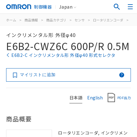
制御機器
Japan
ホーム
>
商品情報
>
商品カテゴリ
>
センサ
>
ロータリエンコーダ
>
イ
インクリメンタル形 外径φ40
E6B2-CWZ6C 600P/R 0.5M
E6B2-C インクリメンタル形 外径φ40 形式セレクタ
マイリストに追加
日本語
English
PDF出力
商品概要
ロータリエンコーダ, インクリメン