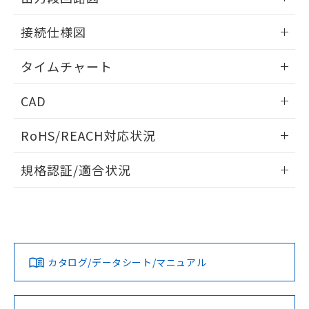
51物質の非含有証明書（当社基準）
の共同利用に関して"
の「1.共同利
※本証明書は発行日時点で非含有を証明す
情報更新：2024/07/25
用者の範囲」に記載されている法人を
接続仕様図
るもので、過去に遡って非含有を証明する
指します。
ものではありません。
情報更新：2024/07/25
タイムチャート
また、RoHS指令のフタル酸エステル類４
物質の対応では、対応完了までの期間は出
情報更新：2024/07/25
荷製品に未対応品が混在することから備考
CAD
欄に対応日を記載しておりました。
既に当社にて対応品への在庫切替を完了
ログイン/会員登録いただくと、CADデータをダウンロー
RoHS/REACH対応状況
していることから、特段のことがない限
ドすることができます。
り、2022年1月12日より割愛しておりま
情報更新：2026/7/29
す。
規格認証/適合状況
ログイン/会員登録
EU RoHS
注意事項・凡例
UL認証
CSA認証
CEマーキング
No
No
Yes
対応状況
対応予定月
※1
※2
ダウンロードデータをご利用いただく前に、以下を必ずお読
みください。
カタログ/データシート/マニュアル
対応済み
ソフトウェアの使用条件
LR型式承認
DNV型式承認
BV型式承認
KR型式承
（イギリス
（ノルウェー
（フランス
（韓国
船舶規格）
船舶規格）
船舶規格）
船舶規格