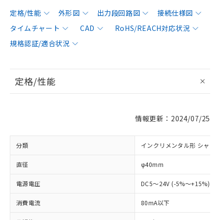
定格/性能
外形図
出力段回路図
接続仕様図
タイムチャート
CAD
RoHS/REACH対応状況
規格認証/適合状況
定格/性能
情報更新：2024/07/25
分類
インクリメンタル形 シャフ
直径
φ40mm
電源電圧
DC5～24V (-5%～+15%) 
消費電流
80mA以下