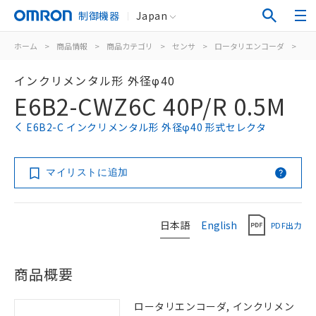
制御機器
Japan
ホーム
>
商品情報
>
商品カテゴリ
>
センサ
>
ロータリエンコーダ
>
イ
インクリメンタル形 外径φ40
E6B2-CWZ6C 40P/R 0.5M
E6B2-C インクリメンタル形 外径φ40 形式セレクタ
マイリストに追加
日本語
English
PDF出力
商品概要
ロータリエンコーダ, インクリメン