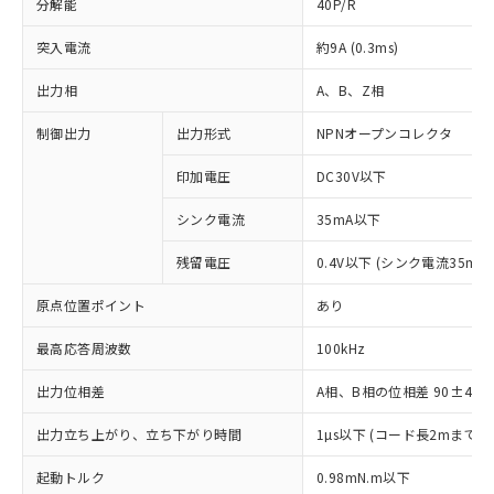
分解能
40P/R
突入電流
約9A (0.3ms)
出力相
A、B、Z相
制御出力
出力形式
NPNオープンコレクタ
印加電圧
DC30V以下
シンク電流
35mA以下
残留電圧
0.4V以下 (シンク電流35mA
原点位置ポイント
あり
最高応答周波数
100kHz
出力位相差
A相、B相の位相差 90±45°(1
出力立ち上がり、立ち下がり時間
1µs以下 (コード長2mまで
※1 対応状況
起動トルク
0.98mN.m以下