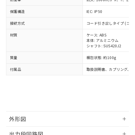
了承ください。
(PBDE) 1000ppm以下、フタル酸ビス(2-エチルヘキシ
○
一定数以上の在庫あり
ニル類) : 1000ppm、 PBDEs(ポリ臭化ジフェニルエーテ
当社は規制貨物を破棄する場合は、完
ル) (DEHP)(別名：DOP) 1000ppm以下、フタル酸ブチ
正式な納期状況および標準価格はお客
ル類) : 1000ppm、
ルベンジル（BBP） 1000ppm以下、フタル酸ジブチル
保護構造
IEC: IP50
全に破砕するなど、違法に輸出されな
DBP(フタル酸ジブチル) : 1000ppm、 DIBP(フタル酸ジ
様のお取引先、またはお客様担当のオ
（DBP） 1000ppm以下、フタル酸ジイソブチル
イソブチル) : 1000ppm、 BBP(フタル酸ブチルベンジ
△
一定数には満たないが在庫あり
いよう必要な手段を講じます。
ムロン制御機器販売店・当社販売員に
(DIBP) 1000ppm以下
ル) : 1000ppm、
接続方式
コード引き出しタイプ (コード長
当社は貴社製品を、核兵器、ミサイ
但し、RoHS指令で産業用監視および制御機器に対する
DEHP(フタル酸ビス(2-エチルヘキシル)) : 1000ppm
ご相談ください。
適用除外項目は除く。
ル、化学兵器、生物兵器またはその他
－
在庫なし(最新の在庫状況につ
オムロン制御機器販売店や当社販売拠
フタル酸エステル類の４物質については閾値を超える意
材質
ケース: ABS
武器並びにこれらの製造装置等に一切
いては、お客様のお取引先、ま
図的な使用がないことを確認しています。
点は「
販売ネットワーク
」をご確認
本体: アルミニウム
※2 環境保護使用期限
使用いたしません。
たはお客様担当のオムロン制御
ください。
シャフト: SUS420J2
当社は、貴社製品を第三者に販売する
機器販売店・当社販売員にご確
在庫状況および標準価格結果を当社の
※2 対応予定月
「ｅ」：有害物質（10物質）のすべてが基
場合は、上記1、2および3の内容を当
認ください)
質量
梱包状態: 約100g
事前の承諾なく第三者に漏洩または開
準値以下であることを示します。
該第三者に通知します。また当社は、
示しないようお願いします。
部品在庫の切り替え状況などにより、予定
「10」：通常の使用状況下において有害物
販売先および販売に係わる関係者が違
付属品
取扱説明書、カプリング、六
マイパーツ機能（部品リスト作成サー
空
受注生産機種、また在庫状況の
月が前後することがあります。
質が外部に漏えいし、環境に深刻な影響を
法に輸出するおそれがある場合は、取
ビス）をご利用いただくには、I-Web
白
情報を公開していない機種
及ぼさない年数を意味します。
り引きをいたしません。
メンバーズにご登録されている必要が
「－」：未確認です。当社販売部門へお問
あります。
い合わせください。
お客様が当ウェブサイト上で当社にご
※3 非含有証明書ダウンロード
登録された部品リストについて、当社
および当社の共同利用者が、当社の製
下記の非含有証明書をダウンロードするこ
品・サービスに関するお客様との取
外形図
とができます。
合意する
キャンセル
引・商談に必要な範囲で利用すること
をご了承ください。
情報更新：2024/07/25
EU RoHS指令（10物質）の非含有証明書
出力段回路図
※当社の共同利用者とは、
"個人情報