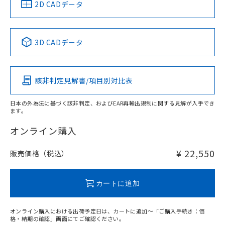
中国 RoHS
注意事項・凡例
2D CADデータ
No
No
No
No
中国 RoHS表
※1 ※2
3D CADデータ
この製品の規格認証/適合状況ページへ
Pb
Hg
Cd
Cr(VI)
その他の認証はこちらのページからご検索ください
該非判定見解書/項目別対比表
X
O
O
O
日本の外為法に基づく該非判定、およびEAR再輸出規制に関する見解が入手でき
ます。
"対応済み"や非含有の記載がされた商品であっても、流通
在庫等で未対応品が混在する可能性があります。
オンライン購入
非含有品が必要な際は、弊社営業部門もしくは販売店へお
問い合わせください。
¥ 22,550
販売価格（税込）
この製品のRoHS/REACH対応状況ページへ
カートに追加
オンライン購入における出荷予定日は、カートに追加～「ご購入手続き：価
格・納期の確認」画面にてご確認ください。