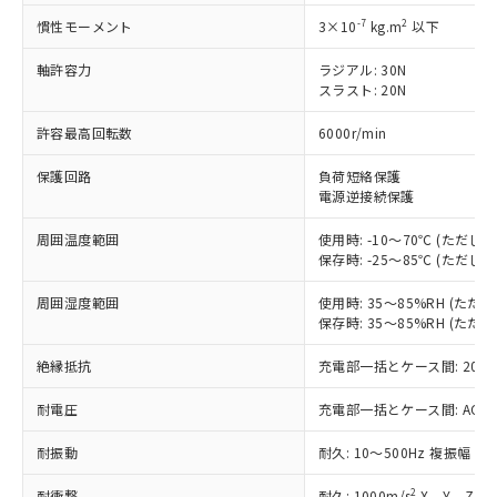
対応済み：EU RoHS指令（10物質）の
非含有に対応した製品が提供可能な商品で
-7
2
慣性モーメント
3×10
kg.m
以下
す。
対応予定：EU RoHS指令（10物質）の非含
軸許容力
ラジアル: 30N
ご利用条件
スラスト: 20N
有に対応した製品に切り替える予定のある
商品です。
許容最高回転数
6000r/min
対応予定なし：EU RoHS指令（10物質）の
以下の条件をお読みいただき、同意のうえ
非含有に非対応の商品で、対応品を出す予
保護回路
負荷短絡保護
ご利用ください。
定はありません。
電源逆接続保護
調査・確認中：EU RoHS指令（10物質）の
本サービスは、当社制御機器事業取扱
※1 中国RoHS○×表
非含有の対応状況を調査中または確認中の
周囲温度範囲
使用時: -10～70℃ (ただ
商品の当社在庫状況および標準価格
商品です。
保存時: -25～85℃ (ただ
(税抜)を提供させていただくもので
「○」：最大均質材料含有率が中国RoHSの
非該当品：ライセンス料など無形物で、有
す。
基準値以下であることを示します。
害物質有無と関係のない商品です。
周囲湿度範囲
使用時: 35～85%RH (た
当社制御機器事業取扱商品の中には、
「×」：最大均質材料含有率が中国RoHSの
保存時: 35～85%RH (た
仕入先様の事情により、非含有部品として
本サービスの対象外となる商品もある
基準値を超えていることを示します。
いたものが、含有品と判明した場合などや
当社は、これら貴社製品のうち、外国
ことをご了承ください。
絶縁抵抗
充電部一括とケース間: 20MΩ
「－」：未確認です。当社販売部門へお問
むを得ず変更することがあります。
為替および外国貿易法に定める商品
在庫状況および標準価格照会結果は、
い合わせください。
（以下｢規制貨物等」という）を輸出
記載している更新日時点での社内デー
耐電圧
充電部一括とケース間: AC500V 
*EU RoHS指令（10物質）：
または国外への提供する場合は、日本
記
タに基づき作成されるものであり、閲
説明
鉛(Pb) 1000ppm以下、 水銀(Hg) 1000ppm以下、 カド
*中国RoHS10物質の基準値 (GB/T26572)：
国政府の輸出許可(または役務取引許
耐振動
耐久: 10～500Hz 複振幅 2
号
覧された時点での実際の在庫および標
ミウム(Cd) 100ppm以下、
Pb(鉛) :1000ppm、 Hg(水銀) : 1000ppm、 Cd(カドミウ
可)を取得するなどの必要な手続きを
六価クロム(Cr(Ⅵ)) 1000ppm以下、ポリ臭化ビフェニル
ム) : 100ppm、
準価格とは異なる場合があることをご
類(PBB) 1000ppm以下、ポリ臭化ジフェニルエーテル類
Cr(Ⅵ)(六価クロム) : 1000ppm、 PBBs(ポリ臭化ビフェ
とります。
2
耐衝撃
耐久: 1000m/s
X、Y、Z 各