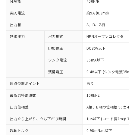
分解能
400P/R
突入電流
約9A (0.3ms)
出力相
A、B、Z相
制御出力
出力形式
NPNオープンコレクタ
印加電圧
DC30V以下
シンク電流
35mA以下
残留電圧
0.4V以下 (シンク電流35mA
原点位置ポイント
あり
最高応答周波数
100kHz
出力位相差
A相、B相の位相差 90±45°(1
出力立ち上がり、立ち下がり時間
1µs以下 (コード長2mまで
※1 対応状況
起動トルク
0.98mN.m以下