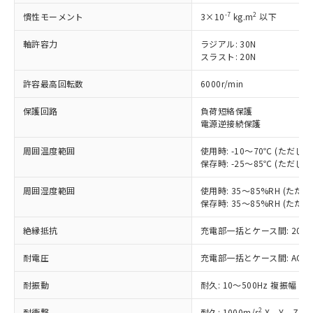
対応済み：EU RoHS指令（10物質）の
非含有に対応した製品が提供可能な商品で
-7
2
慣性モーメント
3×10
kg.m
以下
す。
対応予定：EU RoHS指令（10物質）の非含
軸許容力
ラジアル: 30N
ご利用条件
スラスト: 20N
有に対応した製品に切り替える予定のある
商品です。
許容最高回転数
6000r/min
対応予定なし：EU RoHS指令（10物質）の
以下の条件をお読みいただき、同意のうえ
非含有に非対応の商品で、対応品を出す予
保護回路
負荷短絡保護
ご利用ください。
定はありません。
電源逆接続保護
調査・確認中：EU RoHS指令（10物質）の
本サービスは、当社制御機器事業取扱
※1 中国RoHS○×表
非含有の対応状況を調査中または確認中の
周囲温度範囲
使用時: -10～70℃ (ただ
商品の当社在庫状況および標準価格
商品です。
保存時: -25～85℃ (ただ
(税抜)を提供させていただくもので
「○」：最大均質材料含有率が中国RoHSの
非該当品：ライセンス料など無形物で、有
す。
基準値以下であることを示します。
害物質有無と関係のない商品です。
周囲湿度範囲
使用時: 35～85%RH (た
当社制御機器事業取扱商品の中には、
「×」：最大均質材料含有率が中国RoHSの
保存時: 35～85%RH (た
仕入先様の事情により、非含有部品として
本サービスの対象外となる商品もある
基準値を超えていることを示します。
いたものが、含有品と判明した場合などや
当社は、これら貴社製品のうち、外国
ことをご了承ください。
絶縁抵抗
充電部一括とケース間: 20MΩ
「－」：未確認です。当社販売部門へお問
むを得ず変更することがあります。
為替および外国貿易法に定める商品
在庫状況および標準価格照会結果は、
い合わせください。
（以下｢規制貨物等」という）を輸出
記載している更新日時点での社内デー
耐電圧
充電部一括とケース間: AC500V 
*EU RoHS指令（10物質）：
または国外への提供する場合は、日本
記
タに基づき作成されるものであり、閲
説明
鉛(Pb) 1000ppm以下、 水銀(Hg) 1000ppm以下、 カド
*中国RoHS10物質の基準値 (GB/T26572)：
国政府の輸出許可(または役務取引許
耐振動
耐久: 10～500Hz 複振幅 2
号
覧された時点での実際の在庫および標
ミウム(Cd) 100ppm以下、
Pb(鉛) :1000ppm、 Hg(水銀) : 1000ppm、 Cd(カドミウ
可)を取得するなどの必要な手続きを
六価クロム(Cr(Ⅵ)) 1000ppm以下、ポリ臭化ビフェニル
ム) : 100ppm、
準価格とは異なる場合があることをご
類(PBB) 1000ppm以下、ポリ臭化ジフェニルエーテル類
Cr(Ⅵ)(六価クロム) : 1000ppm、 PBBs(ポリ臭化ビフェ
とります。
2
耐衝撃
耐久: 1000m/s
X、Y、Z 各