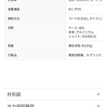
了承ください。
(PBDE) 1000ppm以下、フタル酸ビス(2-エチルヘキシ
○
一定数以上の在庫あり
ニル類) : 1000ppm、 PBDEs(ポリ臭化ジフェニルエーテ
当社は規制貨物を破棄する場合は、完
ル) (DEHP)(別名：DOP) 1000ppm以下、フタル酸ブチ
正式な納期状況および標準価格はお客
ル類) : 1000ppm、
ルベンジル（BBP） 1000ppm以下、フタル酸ジブチル
保護構造
IEC: IP50
全に破砕するなど、違法に輸出されな
DBP(フタル酸ジブチル) : 1000ppm、 DIBP(フタル酸ジ
様のお取引先、またはお客様担当のオ
（DBP） 1000ppm以下、フタル酸ジイソブチル
イソブチル) : 1000ppm、 BBP(フタル酸ブチルベンジ
△
一定数には満たないが在庫あり
いよう必要な手段を講じます。
ムロン制御機器販売店・当社販売員に
(DIBP) 1000ppm以下
ル) : 1000ppm、
接続方式
コード引き出しタイプ (コード長
当社は貴社製品を、核兵器、ミサイ
但し、RoHS指令で産業用監視および制御機器に対する
DEHP(フタル酸ビス(2-エチルヘキシル)) : 1000ppm
ご相談ください。
適用除外項目は除く。
ル、化学兵器、生物兵器またはその他
－
在庫なし(最新の在庫状況につ
オムロン制御機器販売店や当社販売拠
フタル酸エステル類の４物質については閾値を超える意
材質
ケース: ABS
武器並びにこれらの製造装置等に一切
いては、お客様のお取引先、ま
図的な使用がないことを確認しています。
点は「
販売ネットワーク
」をご確認
本体: アルミニウム
※2 環境保護使用期限
使用いたしません。
たはお客様担当のオムロン制御
ください。
シャフト: SUS420J2
当社は、貴社製品を第三者に販売する
機器販売店・当社販売員にご確
在庫状況および標準価格結果を当社の
※2 対応予定月
「ｅ」：有害物質（10物質）のすべてが基
場合は、上記1、2および3の内容を当
認ください)
質量
梱包状態: 約100g
事前の承諾なく第三者に漏洩または開
準値以下であることを示します。
該第三者に通知します。また当社は、
示しないようお願いします。
部品在庫の切り替え状況などにより、予定
「10」：通常の使用状況下において有害物
販売先および販売に係わる関係者が違
付属品
取扱説明書、カプリング、六
マイパーツ機能（部品リスト作成サー
空
受注生産機種、また在庫状況の
月が前後することがあります。
質が外部に漏えいし、環境に深刻な影響を
法に輸出するおそれがある場合は、取
ビス）をご利用いただくには、I-Web
白
情報を公開していない機種
及ぼさない年数を意味します。
り引きをいたしません。
メンバーズにご登録されている必要が
「－」：未確認です。当社販売部門へお問
あります。
い合わせください。
お客様が当ウェブサイト上で当社にご
※3 非含有証明書ダウンロード
登録された部品リストについて、当社
および当社の共同利用者が、当社の製
下記の非含有証明書をダウンロードするこ
品・サービスに関するお客様との取
外形図
とができます。
合意する
キャンセル
引・商談に必要な範囲で利用すること
をご了承ください。
情報更新：2024/07/25
EU RoHS指令（10物質）の非含有証明書
出力段回路図
※当社の共同利用者とは、
"個人情報