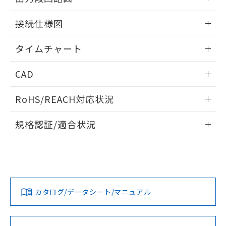
51物質の非含有証明書（当社基準）
の共同利用に関して"
の「1.共同利
※本証明書は発行日時点で非含有を証明す
情報更新：2024/07/25
用者の範囲」に記載されている法人を
接続仕様図
るもので、過去に遡って非含有を証明する
指します。
ものではありません。
情報更新：2024/07/25
タイムチャート
また、RoHS指令のフタル酸エステル類４
物質の対応では、対応完了までの期間は出
情報更新：2024/07/25
荷製品に未対応品が混在することから備考
CAD
欄に対応日を記載しておりました。
既に当社にて対応品への在庫切替を完了
ログイン/会員登録いただくと、CADデータをダウンロー
RoHS/REACH対応状況
していることから、特段のことがない限
ドすることができます。
り、2022年1月12日より割愛しておりま
情報更新：2026/7/29
す。
規格認証/適合状況
ログイン/会員登録
EU RoHS
注意事項・凡例
UL認証
CSA認証
CEマーキング
No
No
Yes
対応状況
対応予定月
※1
※2
ダウンロードデータをご利用いただく前に、以下を必ずお読
みください。
カタログ/データシート/マニュアル
対応済み
ソフトウェアの使用条件
LR型式承認
DNV型式承認
BV型式承認
KR型式承
（イギリス
（ノルウェー
（フランス
（韓国
船舶規格）
船舶規格）
船舶規格）
船舶規格