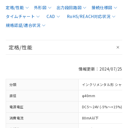
定格/性能
外形図
出力段回路図
接続仕様図
タイムチャート
CAD
RoHS/REACH対応状況
規格認証/適合状況
定格/性能
情報更新：2024/07/25
分類
インクリメンタル形 シャフ
直径
φ40mm
電源電圧
DC5～24V (-5%～+15%) 
消費電流
80mA以下