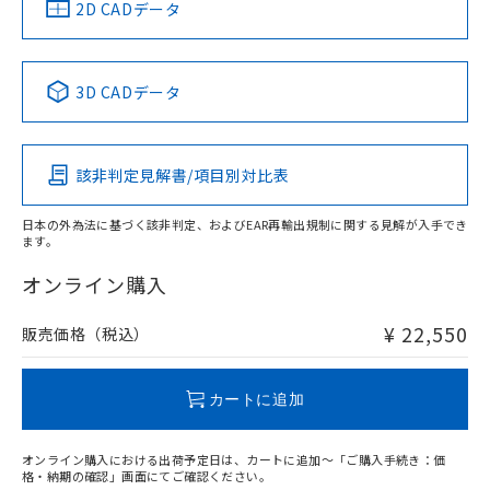
中国 RoHS
注意事項・凡例
2D CADデータ
No
No
No
No
中国 RoHS表
※1 ※2
3D CADデータ
この製品の規格認証/適合状況ページへ
Pb
Hg
Cd
Cr(VI)
その他の認証はこちらのページからご検索ください
該非判定見解書/項目別対比表
X
O
O
O
日本の外為法に基づく該非判定、およびEAR再輸出規制に関する見解が入手でき
ます。
"対応済み"や非含有の記載がされた商品であっても、流通
在庫等で未対応品が混在する可能性があります。
オンライン購入
非含有品が必要な際は、弊社営業部門もしくは販売店へお
問い合わせください。
¥ 22,550
販売価格（税込）
この製品のRoHS/REACH対応状況ページへ
カートに追加
オンライン購入における出荷予定日は、カートに追加～「ご購入手続き：価
格・納期の確認」画面にてご確認ください。