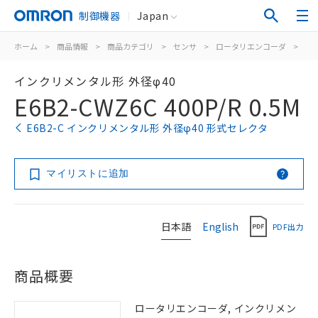
制御機器
Japan
ホーム
>
商品情報
>
商品カテゴリ
>
センサ
>
ロータリエンコーダ
>
イ
インクリメンタル形 外径φ40
E6B2-CWZ6C 400P/R 0.5M
E6B2-C インクリメンタル形 外径φ40 形式セレクタ
マイリストに追加
日本語
English
PDF出力
商品概要
ロータリエンコーダ, インクリメン