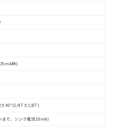
タ
35mA時)
 RoHS指令（10物質）の非含有に対応した製品が提供可能な商品です
oHS指令（10物質）の非含有に対応した製品に切り替える予定のある
 RoHS指令（10物質）の非含有に非対応の商品で、対応品を出す予
45°(1/4T±1/8T)
 RoHS指令（10物質）の非含有の対応状況を調査中または確認中の
ンス料など無形物で、有害物質有無と関係のない商品です。
2mまで、シンク電流10mA)
○×表
より、非含有部品としていたものが、含有品と判明した場合などやむ
みいただき、同意のうえご利用ください。