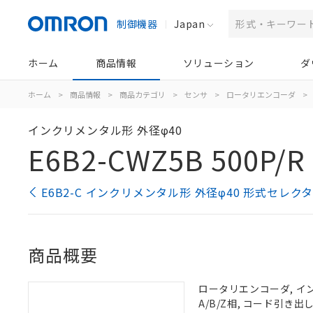
制御機器
Japan
ホーム
商品情報
ソリューション
ダ
ホーム
>
商品情報
>
商品カテゴリ
>
センサ
>
ロータリエンコーダ
>
インクリメンタル形 外径φ40
E6B2-CWZ5B 500P/R
E6B2-C インクリメンタル形 外径φ40 形式セレク
商品概要
ロータリエンコーダ, インク
A/B/Z相, コード引き出し