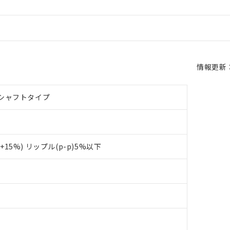
情報更新：2
シャフトタイプ
～+15%) リップル(p-p)5%以下