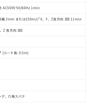
令のフタル酸エステル類４物質の対応では、対応完了までの期間は出
備考欄に対応日を記載しておりました。
500V 50/60Hz 1min
品への在庫切替を完了していることから、特段のことがない限り、20
す。
2
複振幅 2mm または150m/s
X、Y、Z各方向 3回 11min
、Z 各方向 3回
コード長: 0.5m)
ング、六角スパナ