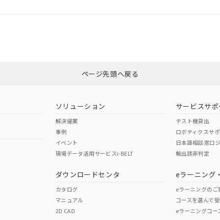
ログイン/会員登録
CCC認証
電波法
みください。
N/A
N/A
非含有証明書
※3
ページ先頭へ戻る
ダウンロードはこちら
型式承認
NK型式承認
ABS型式承認
韓国
（日本
（アメリカ
ソリューション
サービスサポ
舶規格）
船舶規格）
船舶規格）
解決提案
テスト機貸出
事例
ロボティクスサ
No
No
イベント
日本語相談窓口
現場データ活用サービスi-BELT
輸出該非判定
I)
PBBs
PBDEs
DBP
ダウンロードセンタ
eラーニング
この製品の規格認証/適合
その他の認証はこちらのページからご
カタログ
eラーニングのご
マニュアル
コースを選んで受
O
O
O
2D CAD
eラーニングコー