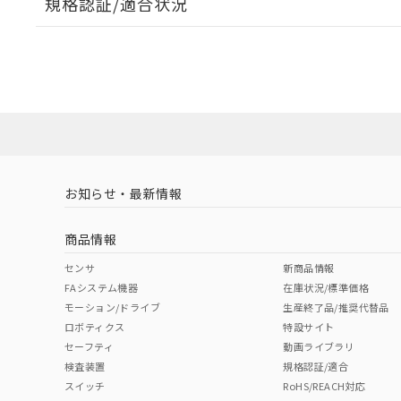
規格認証/適合状況
EU RoHS
注意事項・凡例
UL認証
CSA認証
CEマーキング
ダウンロードデータをご利用いただく前に、以下を必ずお読
No
No
Yes
対応状況
対応予定月
※1
※2
ソフトウェアの使用条件
対応済み
LR型式承認
DNV型式承認
BV型式承認
KR
（イギリス
（ノルウェー
（フランス
（
お知らせ・最新情報
中国 RoHS
注意事項・凡例
船舶規格）
船舶規格）
船舶規格）
船
商品情報
No
No
No
No
中国 RoHS表
※1 ※2
センサ
新商品情報
FAシステム機器
在庫状況/標準価格
Pb
Hg
Cd
Cr(V
モーション/ドライブ
生産終了品/推奨代替品
ロボティクス
特設サイト
セーフティ
動画ライブラリ
検査装置
規格認証/適合
X
O
O
O
スイッチ
RoHS/REACH対応