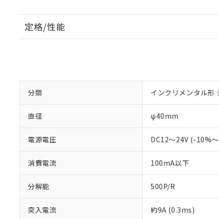
定格/性能
分類
インクリメンタル形 
直径
φ40mm
電源電圧
DC12～24V (-10%
消費電流
100mA以下
分解能
500P/R
突入電流
約9A (0.3ms)