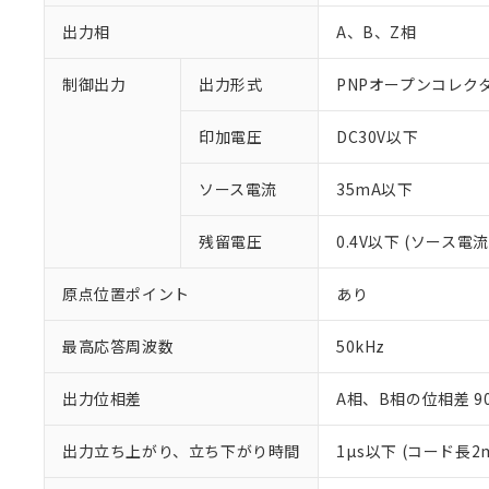
出力相
A、B、Z相
制御出力
出力形式
PNPオープンコレク
印加電圧
DC30V以下
ソース電流
35mA以下
残留電圧
0.4V以下 (ソース電流
原点位置ポイント
あり
※1 対応状況
対応済み：EU
最高応答周波数
50kHz
対応予定：EU R
対応予定なし：EU
出力位相差
A相、B相の位相差 90±
調査・確認中：EU
ご利用条件
非該当品：ライセ
出力立ち上がり、立ち下がり時間
1µs以下 (コード長
※1 中国RoHS
仕入先様の事情に
があります。
以下の条件をお読