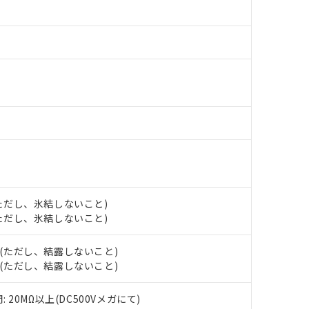
材料含有率が中国RoHSの基準値以下であることを示します。
材料含有率が中国RoHSの基準値を超えていることを示します。
、当社制御機器事業取扱商品の当社在庫状況および標準価格(税抜)
ら貴社製品のうち、外国為替および外国貿易法に定める商品（以下｢
質）：
す。当社販売部門へお問い合わせください。
 水銀(Hg) 1000ppm以下、 カドミウム(Cd) 100ppm以下、
たは国外への提供する場合は、日本国政府の輸出許可(または役務取
000ppm以下、ポリ臭化ビフェニル類(PBB) 1000ppm以下、ポリ臭化ジフェニルエーテル類(P
事業取扱商品の中には、本サービスの対象外となる商品もあること
手続きをとります。
キシル) (DEHP)(別名：DOP) 1000ppm以下、フタル酸ブチルベンジル（BBP） 100
(GB/T26572)：
以下、フタル酸ジイソブチル (DIBP) 1000ppm以下
び標準価格照会結果は、記載している更新日時点での社内データに
物を破棄する場合は、完全に破砕するなど、違法に輸出されないよ
(水銀) : 1000ppm、 Cd(カドミウム) : 100ppm、
業用監視および制御機器に対する適用除外項目は除く。
覧された時点での実際の在庫および標準価格とは異なる場合がある
1000ppm、 PBBs(ポリ臭化ビフェニル類) : 1000ppm、 PBDEs(ポリ臭化ジフェニルエーテル類
物質については閾値を超える意図的な使用がないことを確認しています。
上の在庫あり
 1000ppm、 DIBP(フタル酸ジイソブチル) : 1000ppm、 BBP(フタル酸ブチルベンジル) :
品を、核兵器、ミサイル、化学兵器、生物兵器またはその他武器並
チルヘキシル)) : 1000ppm
況および標準価格はお客様のお取引先、またはお客様担当のオムロ
用いたしません。
ご相談ください。
は満たないが在庫あり
製品を第三者に販売する場合は、上記1、2および3の内容を当該第
機器販売店や当社販売拠点は「
販売ネットワーク
」をご確認くだ
販売先および販売に係わる関係者が違法に輸出するおそれがある場
用期限
び標準価格結果を当社の事前の承諾なく第三者に漏洩または開示し
え状況などにより、予定月が前後することがあります。
(最新の在庫状況については、お客様のお取引先、またはお客様担当
（10物質）のすべてが基準値以下であることを示します。
店・当社販売員にご確認ください)
能（部品リスト作成サービス）をご利用いただくには、I-Webメン
使用状況下において有害物質が外部に漏えいし、環境に深刻な影響を
あります。
 (ただし、氷結しないこと)
機種、また在庫状況の情報を公開していない機種
ェブサイト上で当社にご登録された部品リストについて、当社およ
書ダウンロード
す。当社販売部門へお問い合わせください。
 (ただし、氷結しないこと)
品・サービスに関するお客様との取引・商談に必要な範囲で利用す
合意する
キャンセル
書をダウンロードすることができます。
H (ただし、結露しないこと)
利用者とは、
"個人情報の共同利用に関して"
の「1.共同利用者の
H (ただし、結露しないこと)
します。
10物質）の非含有証明書
明書（当社基準）
20MΩ以上(DC500Vメガにて)
日時点で非含有を証明するもので、過去に遡って非含有を証明するも