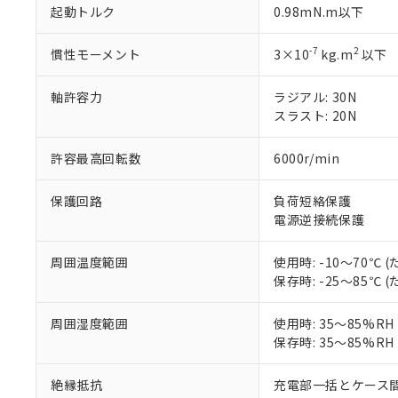
「○」：最大均質
起動トルク
0.98mN.m以下
「×」：最大均質
本サービスは
当社は、これ
*EU RoHS指令（10物
「－」：未確認で
鉛(Pb) 1000ppm以下、
くものです。
う）を輸出ま
-7
2
慣性モーメント
3×10
kg.m
以下
記
説明
六価クロム(Cr(Ⅵ)) 1
当社制御機器
などの必要な
フタル酸ビス(2-エチルヘ
号
*中国RoHS10物質の基準値 
ル（DBP） 1000ppm
在庫状況およ
当社は規制貨
軸許容力
ラジアル: 30N
Pb(鉛) :1000ppm、 Hg
但し、RoHS指令で産
のであり、閲
ます。
Cr(Ⅵ)(六価クロム) : 
フタル酸エステル類の４
スラスト: 20N
○
一定数以
DBP(フタル酸ジブチル) :
い。
当社は貴社製
DEHP(フタル酸ビス(2-エ
正式な納期状
置等に一切使
許容最高回転数
6000r/min
当社販売員に
※2 対応予定月
△
一定数に
当社は、貴社
オムロン制御
また当社は、
※2 環境保護使
在庫状況およ
保護回路
負荷短絡保護
部品在庫の切り替
たしません。
－
在庫なし
す。
電源逆接続保護
「ｅ」：有害物質
機器販売
マイパーツ機
「10」：通常の
ている必要が
味します。
周囲温度範囲
使用時: -10～70℃
空
受注生産
お客様が当ウ
※3 非含有証明
「－」：未確認で
保存時: -25～85℃
白
が、当社の製
さい。
下記の非含有証明
周囲湿度範囲
使用時: 35～85%R
※当社の共同
保存時: 35～85%R
いる法人を指
EU RoHS指令（
51物質の非含有証
絶縁抵抗
充電部一括とケース間: 
※本証明書は発行