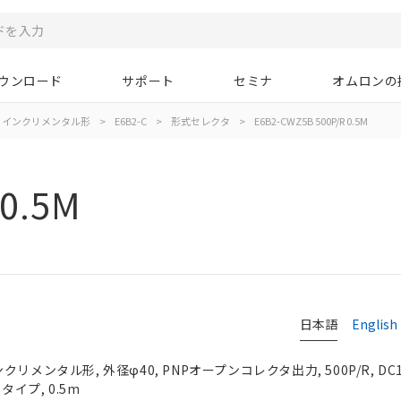
ウンロード
サポート
セミナ
オムロンの
インクリメンタル形
>
E6B2-C
>
形式セレクタ
>
E6B2-CWZ5B 500P/R 0.5M
 0.5M
タ
日本語
English
リメンタル形, 外径φ40, PNPオープンコレクタ出力, 500P/R, DC1
タイプ, 0.5m