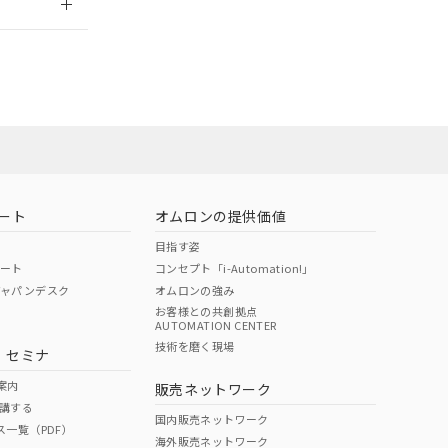
ート
オムロンの提供価値
目指す姿
ポート
コンセプト「i-Automation!」
ジャパンデスク
オムロンの強み
お客様との共創拠点
AUTOMATION CENTER
DIBP
BBP
DEHP
環境保護
技術を磨く現場
・セミナ
状況ページへ
使用期限
検索ください
案内
販売ネットワーク
講する
O
O
O
10
国内販売ネットワーク
ス一覧（PDF）
海外販売ネットワーク