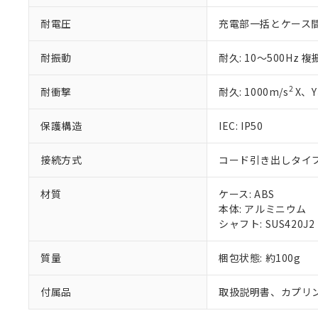
また、RoHS指
混在することから
耐電圧
充電部一括とケース間: AC
既に当社にて対応
り割愛しておりま
耐振動
耐久: 10～500Hz 
2
耐衝撃
耐久: 1000m/s
X、Y
保護構造
IEC: IP50
接続方式
コード引き出しタイプ (
材質
ケース: ABS
本体: アルミニウム
シャフト: SUS420J2
質量
梱包状態: 約100g
付属品
取扱説明書、カプリ