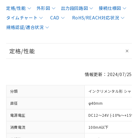
定格/性能
外形図
出力段回路図
接続仕様図
タイムチャート
CAD
RoHS/REACH対応状況
規格認証/適合状況
定格/性能
情報更新：2024/07/25
分類
インクリメンタル形 シャフ
直径
φ40mm
電源電圧
DC12～24V (-10%～+15%
消費電流
100mA以下