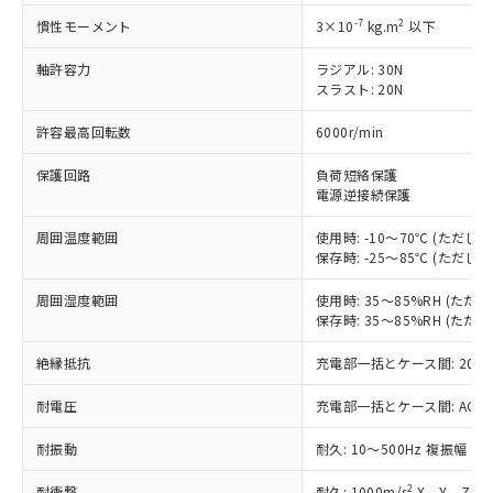
対応済み：EU RoHS指令（10物質）の
非含有に対応した製品が提供可能な商品で
-7
2
慣性モーメント
3×10
kg.m
以下
す。
対応予定：EU RoHS指令（10物質）の非含
軸許容力
ラジアル: 30N
ご利用条件
スラスト: 20N
有に対応した製品に切り替える予定のある
商品です。
許容最高回転数
6000r/min
対応予定なし：EU RoHS指令（10物質）の
以下の条件をお読みいただき、同意のうえ
非含有に非対応の商品で、対応品を出す予
保護回路
負荷短絡保護
ご利用ください。
定はありません。
電源逆接続保護
調査・確認中：EU RoHS指令（10物質）の
本サービスは、当社制御機器事業取扱
※1 中国RoHS○×表
非含有の対応状況を調査中または確認中の
周囲温度範囲
使用時: -10～70℃ (ただ
商品の当社在庫状況および標準価格
商品です。
保存時: -25～85℃ (ただ
(税抜)を提供させていただくもので
「○」：最大均質材料含有率が中国RoHSの
非該当品：ライセンス料など無形物で、有
す。
基準値以下であることを示します。
害物質有無と関係のない商品です。
周囲湿度範囲
使用時: 35～85%RH (た
当社制御機器事業取扱商品の中には、
「×」：最大均質材料含有率が中国RoHSの
保存時: 35～85%RH (た
仕入先様の事情により、非含有部品として
本サービスの対象外となる商品もある
基準値を超えていることを示します。
いたものが、含有品と判明した場合などや
当社は、これら貴社製品のうち、外国
ことをご了承ください。
絶縁抵抗
充電部一括とケース間: 20MΩ
「－」：未確認です。当社販売部門へお問
むを得ず変更することがあります。
為替および外国貿易法に定める商品
在庫状況および標準価格照会結果は、
い合わせください。
（以下｢規制貨物等」という）を輸出
記載している更新日時点での社内デー
耐電圧
充電部一括とケース間: AC500V 
*EU RoHS指令（10物質）：
または国外への提供する場合は、日本
記
タに基づき作成されるものであり、閲
説明
鉛(Pb) 1000ppm以下、 水銀(Hg) 1000ppm以下、 カド
*中国RoHS10物質の基準値 (GB/T26572)：
国政府の輸出許可(または役務取引許
耐振動
耐久: 10～500Hz 複振幅 2
号
覧された時点での実際の在庫および標
ミウム(Cd) 100ppm以下、
Pb(鉛) :1000ppm、 Hg(水銀) : 1000ppm、 Cd(カドミウ
可)を取得するなどの必要な手続きを
六価クロム(Cr(Ⅵ)) 1000ppm以下、ポリ臭化ビフェニル
ム) : 100ppm、
準価格とは異なる場合があることをご
類(PBB) 1000ppm以下、ポリ臭化ジフェニルエーテル類
Cr(Ⅵ)(六価クロム) : 1000ppm、 PBBs(ポリ臭化ビフェ
とります。
2
耐衝撃
耐久: 1000m/s
X、Y、Z 各