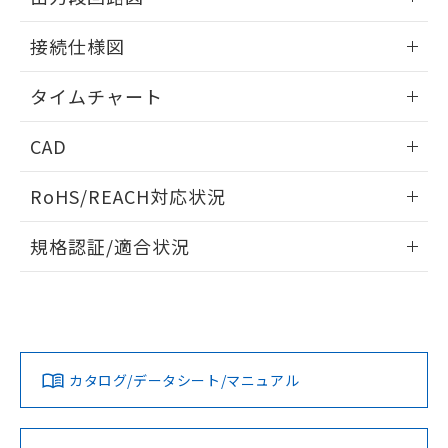
51物質の非含有証明書（当社基準）
の共同利用に関して"
の「1.共同利
※本証明書は発行日時点で非含有を証明す
情報更新：2024/07/25
用者の範囲」に記載されている法人を
接続仕様図
るもので、過去に遡って非含有を証明する
指します。
ものではありません。
情報更新：2024/07/25
タイムチャート
また、RoHS指令のフタル酸エステル類４
物質の対応では、対応完了までの期間は出
情報更新：2024/07/25
荷製品に未対応品が混在することから備考
CAD
欄に対応日を記載しておりました。
既に当社にて対応品への在庫切替を完了
ログイン/会員登録いただくと、CADデータをダウンロー
RoHS/REACH対応状況
していることから、特段のことがない限
ドすることができます。
り、2022年1月12日より割愛しておりま
情報更新：2026/7/29
す。
規格認証/適合状況
ログイン/会員登録
EU RoHS
注意事項・凡例
UL認証
CSA認証
CEマーキング
No
No
Yes
対応状況
対応予定月
※1
※2
ダウンロードデータをご利用いただく前に、以下を必ずお読
みください。
カタログ/データシート/マニュアル
対応済み
ソフトウェアの使用条件
LR型式承認
DNV型式承認
BV型式承認
KR型式承
（イギリス
（ノルウェー
（フランス
（韓国
船舶規格）
船舶規格）
船舶規格）
船舶規格