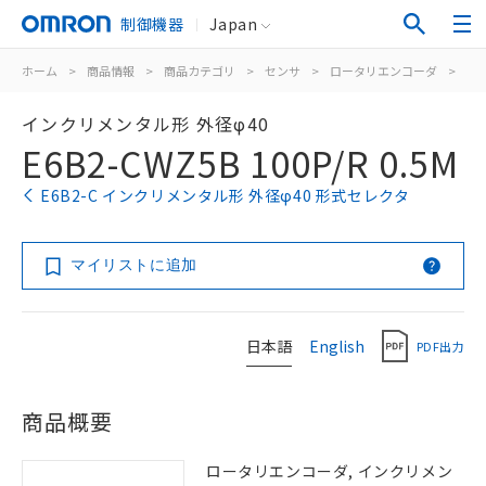
制御機器
Japan
ホーム
>
商品情報
>
商品カテゴリ
>
センサ
>
ロータリエンコーダ
>
イ
インクリメンタル形 外径φ40
E6B2-CWZ5B 100P/R 0.5M
E6B2-C インクリメンタル形 外径φ40 形式セレクタ
マイリストに追加
日本語
English
PDF出力
商品概要
ロータリエンコーダ, インクリメン