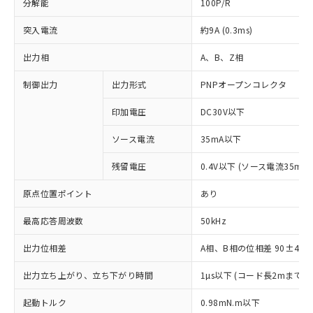
分解能
100P/R
突入電流
約9A (0.3ms)
出力相
A、B、Z相
制御出力
出力形式
PNPオープンコレクタ
印加電圧
DC30V以下
ソース電流
35mA以下
残留電圧
0.4V以下 (ソース電流35mA時
原点位置ポイント
あり
最高応答周波数
50kHz
出力位相差
A相、B相の位相差 90±45°(1
出力立ち上がり、立ち下がり時間
1µs以下 (コード長2mまで、
※1 対応状況
起動トルク
0.98mN.m以下