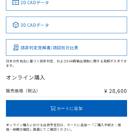
中国 RoHS
注意事項・凡例
2D CADデータ
No
No
No
No
中国 RoHS表
※1 ※2
3D CADデータ
この製品の規格認証/適合状況ページへ
Pb
Hg
Cd
Cr(VI)
その他の認証はこちらのページからご検索ください
該非判定見解書/項目別対比表
X
O
O
O
日本の外為法に基づく該非判定、およびEAR再輸出規制に関する見解が入手でき
ます。
"対応済み"や非含有の記載がされた商品であっても、流通
在庫等で未対応品が混在する可能性があります。
オンライン購入
非含有品が必要な際は、弊社営業部門もしくは販売店へお
問い合わせください。
¥ 28,600
販売価格（税込）
この製品のRoHS/REACH対応状況ページへ
カートに追加
オンライン購入における出荷予定日は、カートに追加～「ご購入手続き：価
格・納期の確認」画面にてご確認ください。