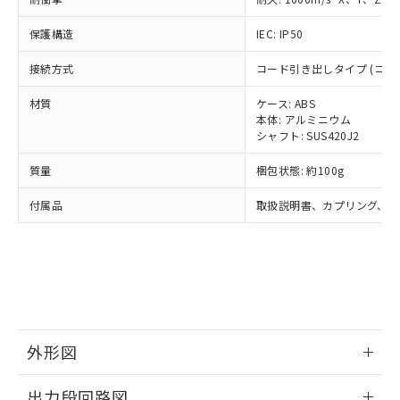
了承ください。
(PBDE) 1000ppm以下、フタル酸ビス(2-エチルヘキシ
○
一定数以上の在庫あり
ニル類) : 1000ppm、 PBDEs(ポリ臭化ジフェニルエーテ
当社は規制貨物を破棄する場合は、完
ル) (DEHP)(別名：DOP) 1000ppm以下、フタル酸ブチ
正式な納期状況および標準価格はお客
ル類) : 1000ppm、
ルベンジル（BBP） 1000ppm以下、フタル酸ジブチル
保護構造
IEC: IP50
全に破砕するなど、違法に輸出されな
DBP(フタル酸ジブチル) : 1000ppm、 DIBP(フタル酸ジ
様のお取引先、またはお客様担当のオ
（DBP） 1000ppm以下、フタル酸ジイソブチル
イソブチル) : 1000ppm、 BBP(フタル酸ブチルベンジ
△
一定数には満たないが在庫あり
いよう必要な手段を講じます。
ムロン制御機器販売店・当社販売員に
(DIBP) 1000ppm以下
ル) : 1000ppm、
接続方式
コード引き出しタイプ (コード長
当社は貴社製品を、核兵器、ミサイ
但し、RoHS指令で産業用監視および制御機器に対する
DEHP(フタル酸ビス(2-エチルヘキシル)) : 1000ppm
ご相談ください。
適用除外項目は除く。
ル、化学兵器、生物兵器またはその他
－
在庫なし(最新の在庫状況につ
オムロン制御機器販売店や当社販売拠
フタル酸エステル類の４物質については閾値を超える意
材質
ケース: ABS
武器並びにこれらの製造装置等に一切
いては、お客様のお取引先、ま
図的な使用がないことを確認しています。
点は「
販売ネットワーク
」をご確認
本体: アルミニウム
※2 環境保護使用期限
使用いたしません。
たはお客様担当のオムロン制御
ください。
シャフト: SUS420J2
当社は、貴社製品を第三者に販売する
機器販売店・当社販売員にご確
在庫状況および標準価格結果を当社の
※2 対応予定月
「ｅ」：有害物質（10物質）のすべてが基
場合は、上記1、2および3の内容を当
認ください)
質量
梱包状態: 約100g
事前の承諾なく第三者に漏洩または開
準値以下であることを示します。
該第三者に通知します。また当社は、
示しないようお願いします。
部品在庫の切り替え状況などにより、予定
「10」：通常の使用状況下において有害物
販売先および販売に係わる関係者が違
付属品
取扱説明書、カプリング、六
マイパーツ機能（部品リスト作成サー
空
受注生産機種、また在庫状況の
月が前後することがあります。
質が外部に漏えいし、環境に深刻な影響を
法に輸出するおそれがある場合は、取
ビス）をご利用いただくには、I-Web
白
情報を公開していない機種
及ぼさない年数を意味します。
り引きをいたしません。
メンバーズにご登録されている必要が
「－」：未確認です。当社販売部門へお問
あります。
い合わせください。
お客様が当ウェブサイト上で当社にご
※3 非含有証明書ダウンロード
登録された部品リストについて、当社
および当社の共同利用者が、当社の製
下記の非含有証明書をダウンロードするこ
品・サービスに関するお客様との取
外形図
とができます。
合意する
キャンセル
引・商談に必要な範囲で利用すること
をご了承ください。
情報更新：2024/07/25
EU RoHS指令（10物質）の非含有証明書
出力段回路図
※当社の共同利用者とは、
"個人情報