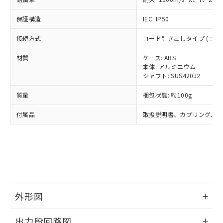
了承ください。
(PBDE) 1000ppm以下、フタル酸ビス(2-エチルヘキシ
○
一定数以上の在庫あり
ニル類) : 1000ppm、 PBDEs(ポリ臭化ジフェニルエーテ
当社は規制貨物を破棄する場合は、完
ル) (DEHP)(別名：DOP) 1000ppm以下、フタル酸ブチ
正式な納期状況および標準価格はお客
ル類) : 1000ppm、
ルベンジル（BBP） 1000ppm以下、フタル酸ジブチル
保護構造
IEC: IP50
全に破砕するなど、違法に輸出されな
DBP(フタル酸ジブチル) : 1000ppm、 DIBP(フタル酸ジ
様のお取引先、またはお客様担当のオ
（DBP） 1000ppm以下、フタル酸ジイソブチル
イソブチル) : 1000ppm、 BBP(フタル酸ブチルベンジ
△
一定数には満たないが在庫あり
いよう必要な手段を講じます。
ムロン制御機器販売店・当社販売員に
(DIBP) 1000ppm以下
ル) : 1000ppm、
接続方式
コード引き出しタイプ (コード長
当社は貴社製品を、核兵器、ミサイ
但し、RoHS指令で産業用監視および制御機器に対する
DEHP(フタル酸ビス(2-エチルヘキシル)) : 1000ppm
ご相談ください。
適用除外項目は除く。
ル、化学兵器、生物兵器またはその他
－
在庫なし(最新の在庫状況につ
オムロン制御機器販売店や当社販売拠
フタル酸エステル類の４物質については閾値を超える意
材質
ケース: ABS
武器並びにこれらの製造装置等に一切
いては、お客様のお取引先、ま
図的な使用がないことを確認しています。
点は「
販売ネットワーク
」をご確認
本体: アルミニウム
※2 環境保護使用期限
使用いたしません。
たはお客様担当のオムロン制御
ください。
シャフト: SUS420J2
当社は、貴社製品を第三者に販売する
機器販売店・当社販売員にご確
在庫状況および標準価格結果を当社の
※2 対応予定月
「ｅ」：有害物質（10物質）のすべてが基
場合は、上記1、2および3の内容を当
認ください)
質量
梱包状態: 約100g
事前の承諾なく第三者に漏洩または開
準値以下であることを示します。
該第三者に通知します。また当社は、
示しないようお願いします。
部品在庫の切り替え状況などにより、予定
「10」：通常の使用状況下において有害物
販売先および販売に係わる関係者が違
付属品
取扱説明書、カプリング、六
マイパーツ機能（部品リスト作成サー
空
受注生産機種、また在庫状況の
月が前後することがあります。
質が外部に漏えいし、環境に深刻な影響を
法に輸出するおそれがある場合は、取
ビス）をご利用いただくには、I-Web
白
情報を公開していない機種
及ぼさない年数を意味します。
り引きをいたしません。
メンバーズにご登録されている必要が
「－」：未確認です。当社販売部門へお問
あります。
い合わせください。
お客様が当ウェブサイト上で当社にご
※3 非含有証明書ダウンロード
登録された部品リストについて、当社
および当社の共同利用者が、当社の製
下記の非含有証明書をダウンロードするこ
品・サービスに関するお客様との取
外形図
とができます。
合意する
キャンセル
引・商談に必要な範囲で利用すること
をご了承ください。
情報更新：2024/07/25
EU RoHS指令（10物質）の非含有証明書
出力段回路図
※当社の共同利用者とは、
"個人情報