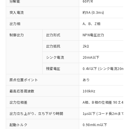
分解能
60P/R
突入電流
約9A (0.3ms)
出力相
A、B、Z相
制御出力
出力形式
NPN電圧出力
出力抵抗
2kΩ
シンク電流
20mA以下
残留電圧
0.4V以下 (シンク電流20mA
原点位置ポイント
あり
最高応答周波数
100kHz
出力位相差
A相、B相の位相差 90±45°(1
出力立ち上がり、立ち下がり時間
1µs以下 (コード長2mまで、
※1 対応状況
起動トルク
0.98mN.m以下