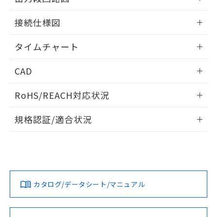
51物質の非含有証明書（当社基準）
の共同利用に関して"
の「1.共同利
※本証明書は発行日時点で非含有を証明す
情報更新：2024/07/25
用者の範囲」に記載されている法人を
接続仕様図
るもので、過去に遡って非含有を証明する
指します。
ものではありません。
情報更新：2024/07/25
タイムチャート
また、RoHS指令のフタル酸エステル類４
物質の対応では、対応完了までの期間は出
情報更新：2024/07/25
荷製品に未対応品が混在することから備考
CAD
欄に対応日を記載しておりました。
既に当社にて対応品への在庫切替を完了
ログイン/会員登録いただくと、CADデータをダウンロー
RoHS/REACH対応状況
していることから、特段のことがない限
ドすることができます。
り、2022年1月12日より割愛しておりま
情報更新：2026/7/29
す。
規格認証/適合状況
ログイン/会員登録
EU RoHS
注意事項・凡例
UL認証
CSA認証
CEマーキング
No
No
Yes
対応状況
対応予定月
※1
※2
ダウンロードデータをご利用いただく前に、以下を必ずお読
みください。
カタログ/データシート/マニュアル
対応済み
ソフトウェアの使用条件
LR型式承認
DNV型式承認
BV型式承認
KR型式承
（イギリス
（ノルウェー
（フランス
（韓国
船舶規格）
船舶規格）
船舶規格）
船舶規格