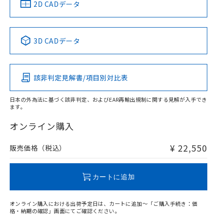
中国 RoHS
注意事項・凡例
2D CADデータ
No
No
No
No
中国 RoHS表
※1 ※2
3D CADデータ
この製品の規格認証/適合状況ページへ
Pb
Hg
Cd
Cr(VI)
その他の認証はこちらのページからご検索ください
該非判定見解書/項目別対比表
X
O
O
O
日本の外為法に基づく該非判定、およびEAR再輸出規制に関する見解が入手でき
ます。
"対応済み"や非含有の記載がされた商品であっても、流通
在庫等で未対応品が混在する可能性があります。
オンライン購入
非含有品が必要な際は、弊社営業部門もしくは販売店へお
問い合わせください。
¥ 22,550
販売価格（税込）
この製品のRoHS/REACH対応状況ページへ
カートに追加
オンライン購入における出荷予定日は、カートに追加～「ご購入手続き：価
格・納期の確認」画面にてご確認ください。