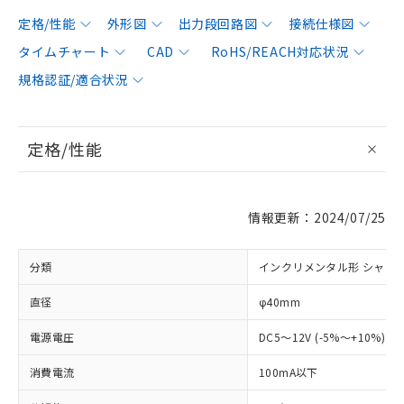
定格/性能
外形図
出力段回路図
接続仕様図
タイムチャート
CAD
RoHS/REACH対応状況
規格認証/適合状況
定格/性能
情報更新：2024/07/25
分類
インクリメンタル形 シャフ
直径
φ40mm
電源電圧
DC5～12V (-5%～+10%) 
消費電流
100mA以下