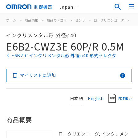
制御機器
Japan
ホーム
>
商品情報
>
商品カテゴリ
>
センサ
>
ロータリエンコーダ
>
イ
インクリメンタル形 外径φ40
E6B2-CWZ3E 60P/R 0.5M
E6B2-C インクリメンタル形 外径φ40 形式セレクタ
マイリストに追加
日本語
English
PDF出力
商品概要
ロータリエンコーダ, インクリメン