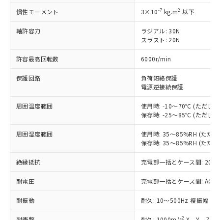
対応済み：EU RoHS指令（10物質）の
非含有に対応した製品が提供可能な商品で
-7
2
慣性モーメント
3×10
kg.m
以下
す。
対応予定：EU RoHS指令（10物質）の非含
軸許容力
ラジアル: 30N
ご利用条件
スラスト: 20N
有に対応した製品に切り替える予定のある
商品です。
許容最高回転数
6000r/min
対応予定なし：EU RoHS指令（10物質）の
以下の条件をお読みいただき、同意のうえ
非含有に非対応の商品で、対応品を出す予
保護回路
負荷短絡保護
ご利用ください。
定はありません。
電源逆接続保護
調査・確認中：EU RoHS指令（10物質）の
本サービスは、当社制御機器事業取扱
※1 中国RoHS○×表
非含有の対応状況を調査中または確認中の
周囲温度範囲
使用時: -10～70℃ (ただ
商品の当社在庫状況および標準価格
商品です。
保存時: -25～85℃ (ただ
(税抜)を提供させていただくもので
「○」：最大均質材料含有率が中国RoHSの
非該当品：ライセンス料など無形物で、有
す。
基準値以下であることを示します。
害物質有無と関係のない商品です。
周囲湿度範囲
使用時: 35～85%RH (た
当社制御機器事業取扱商品の中には、
「×」：最大均質材料含有率が中国RoHSの
保存時: 35～85%RH (た
仕入先様の事情により、非含有部品として
本サービスの対象外となる商品もある
基準値を超えていることを示します。
いたものが、含有品と判明した場合などや
当社は、これら貴社製品のうち、外国
ことをご了承ください。
絶縁抵抗
充電部一括とケース間: 20MΩ
「－」：未確認です。当社販売部門へお問
むを得ず変更することがあります。
為替および外国貿易法に定める商品
在庫状況および標準価格照会結果は、
い合わせください。
（以下｢規制貨物等」という）を輸出
記載している更新日時点での社内デー
耐電圧
充電部一括とケース間: AC500V 
*EU RoHS指令（10物質）：
または国外への提供する場合は、日本
記
タに基づき作成されるものであり、閲
説明
鉛(Pb) 1000ppm以下、 水銀(Hg) 1000ppm以下、 カド
*中国RoHS10物質の基準値 (GB/T26572)：
国政府の輸出許可(または役務取引許
耐振動
耐久: 10～500Hz 複振幅 2
号
覧された時点での実際の在庫および標
ミウム(Cd) 100ppm以下、
Pb(鉛) :1000ppm、 Hg(水銀) : 1000ppm、 Cd(カドミウ
可)を取得するなどの必要な手続きを
六価クロム(Cr(Ⅵ)) 1000ppm以下、ポリ臭化ビフェニル
ム) : 100ppm、
準価格とは異なる場合があることをご
類(PBB) 1000ppm以下、ポリ臭化ジフェニルエーテル類
Cr(Ⅵ)(六価クロム) : 1000ppm、 PBBs(ポリ臭化ビフェ
とります。
2
耐衝撃
耐久: 1000m/s
X、Y、Z 各