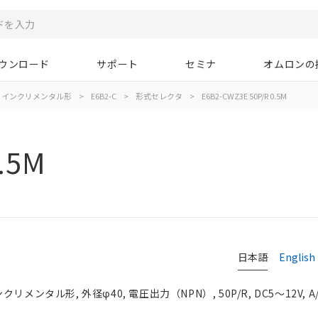
ウンロード
サポート
セミナ
オムロンの
インクリメンタル形
>
E6B2-C
>
形式セレクタ
>
E6B2-CWZ3E 50P/R 0.5M
.5M
タ
日本語
English
メンタル形, 外径φ40, 電圧出力（NPN）, 50P/R, DC5～12V, A/