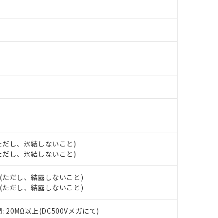
材料含有率が中国RoHSの基準値以下であることを示します。
材料含有率が中国RoHSの基準値を超えていることを示します。
、当社制御機器事業取扱商品の当社在庫状況および標準価格(税抜)
ら貴社製品のうち、外国為替および外国貿易法に定める商品（以下｢
質）：
す。当社販売部門へお問い合わせください。
 水銀(Hg) 1000ppm以下、 カドミウム(Cd) 100ppm以下、
たは国外への提供する場合は、日本国政府の輸出許可(または役務取
000ppm以下、ポリ臭化ビフェニル類(PBB) 1000ppm以下、ポリ臭化ジフェニルエーテル類(P
事業取扱商品の中には、本サービスの対象外となる商品もあること
手続きをとります。
キシル) (DEHP)(別名：DOP) 1000ppm以下、フタル酸ブチルベンジル（BBP） 100
(GB/T26572)：
以下、フタル酸ジイソブチル (DIBP) 1000ppm以下
び標準価格照会結果は、記載している更新日時点での社内データに
物を破棄する場合は、完全に破砕するなど、違法に輸出されないよ
(水銀) : 1000ppm、 Cd(カドミウム) : 100ppm、
業用監視および制御機器に対する適用除外項目は除く。
覧された時点での実際の在庫および標準価格とは異なる場合がある
1000ppm、 PBBs(ポリ臭化ビフェニル類) : 1000ppm、 PBDEs(ポリ臭化ジフェニルエーテル類
物質については閾値を超える意図的な使用がないことを確認しています。
上の在庫あり
 1000ppm、 DIBP(フタル酸ジイソブチル) : 1000ppm、 BBP(フタル酸ブチルベンジル) :
品を、核兵器、ミサイル、化学兵器、生物兵器またはその他武器並
チルヘキシル)) : 1000ppm
況および標準価格はお客様のお取引先、またはお客様担当のオムロ
用いたしません。
ご相談ください。
は満たないが在庫あり
製品を第三者に販売する場合は、上記1、2および3の内容を当該第
機器販売店や当社販売拠点は「
販売ネットワーク
」をご確認くだ
販売先および販売に係わる関係者が違法に輸出するおそれがある場
用期限
び標準価格結果を当社の事前の承諾なく第三者に漏洩または開示し
え状況などにより、予定月が前後することがあります。
(最新の在庫状況については、お客様のお取引先、またはお客様担当
（10物質）のすべてが基準値以下であることを示します。
店・当社販売員にご確認ください)
能（部品リスト作成サービス）をご利用いただくには、I-Webメン
使用状況下において有害物質が外部に漏えいし、環境に深刻な影響を
あります。
 (ただし、氷結しないこと)
機種、また在庫状況の情報を公開していない機種
ェブサイト上で当社にご登録された部品リストについて、当社およ
書ダウンロード
す。当社販売部門へお問い合わせください。
 (ただし、氷結しないこと)
品・サービスに関するお客様との取引・商談に必要な範囲で利用す
合意する
キャンセル
書をダウンロードすることができます。
H (ただし、結露しないこと)
利用者とは、
"個人情報の共同利用に関して"
の「1.共同利用者の
H (ただし、結露しないこと)
します。
10物質）の非含有証明書
明書（当社基準）
20MΩ以上(DC500Vメガにて)
日時点で非含有を証明するもので、過去に遡って非含有を証明するも