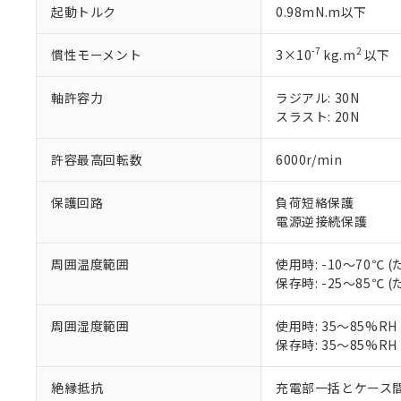
「○」：最大均質
起動トルク
0.98mN.m以下
「×」：最大均質
本サービスは
当社は、これ
*EU RoHS指令（10物
「－」：未確認で
鉛(Pb) 1000ppm以下、
くものです。
う）を輸出ま
-7
2
慣性モーメント
3×10
kg.m
以下
記
説明
六価クロム(Cr(Ⅵ)) 1
当社制御機器
などの必要な
フタル酸ビス(2-エチルヘ
号
*中国RoHS10物質の基準値 
ル（DBP） 1000ppm
在庫状況およ
当社は規制貨
軸許容力
ラジアル: 30N
Pb(鉛) :1000ppm、 Hg
但し、RoHS指令で産
のであり、閲
ます。
Cr(Ⅵ)(六価クロム) : 
フタル酸エステル類の４
スラスト: 20N
○
一定数以
DBP(フタル酸ジブチル) :
い。
当社は貴社製
DEHP(フタル酸ビス(2-エ
正式な納期状
置等に一切使
許容最高回転数
6000r/min
当社販売員に
※2 対応予定月
△
一定数に
当社は、貴社
オムロン制御
また当社は、
※2 環境保護使
在庫状況およ
保護回路
負荷短絡保護
部品在庫の切り替
たしません。
－
在庫なし
す。
電源逆接続保護
「ｅ」：有害物質
機器販売
マイパーツ機
「10」：通常の
ている必要が
味します。
周囲温度範囲
使用時: -10～70℃
空
受注生産
お客様が当ウ
※3 非含有証明
「－」：未確認で
保存時: -25～85℃
白
が、当社の製
さい。
下記の非含有証明
周囲湿度範囲
使用時: 35～85%R
※当社の共同
保存時: 35～85%R
いる法人を指
EU RoHS指令（
51物質の非含有証
絶縁抵抗
充電部一括とケース間: 
※本証明書は発行