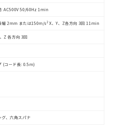
令のフタル酸エステル類４物質の対応では、対応完了までの期間は出
備考欄に対応日を記載しておりました。
500V 50/60Hz 1min
品への在庫切替を完了していることから、特段のことがない限り、20
す。
2
複振幅 2mm または150m/s
X、Y、Z各方向 3回 11min
、Z 各方向 3回
コード長: 0.5m)
ング、六角スパナ