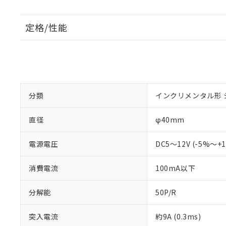
定格/性能
分類
インクリメンタル形 
直径
φ40mm
電源電圧
DC5～12V (-5%～
消費電流
100mA以下
分解能
50P/R
突入電流
約9A (0.3ms)