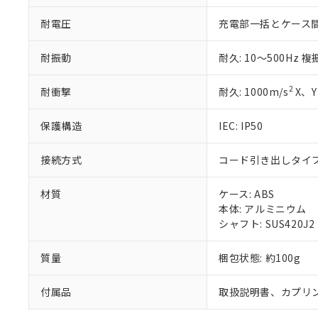
また、RoHS指
混在することから
耐電圧
充電部一括とケース間: AC
既に当社にて対応
り割愛しておりま
耐振動
耐久: 10～500Hz 
2
耐衝撃
耐久: 1000m/s
X、Y
保護構造
IEC: IP50
接続方式
コード引き出しタイプ (
材質
ケース: ABS
本体: アルミニウム
シャフト: SUS420J2
質量
梱包状態: 約100g
付属品
取扱説明書、カプリ