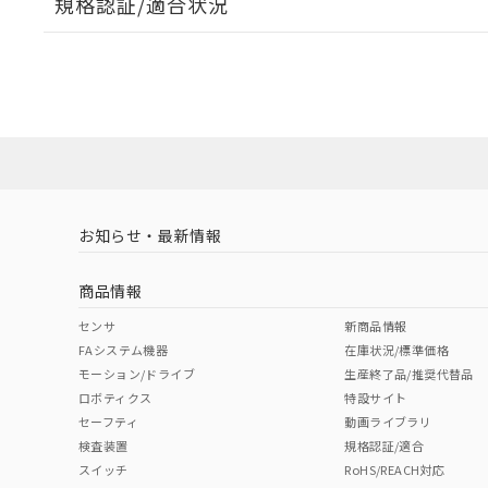
規格認証/適合状況
EU RoHS
注意事項・凡例
UL認証
CSA認証
CEマーキング
ダウンロードデータをご利用いただく前に、以下を必ずお読
No
No
Yes
対応状況
対応予定月
※1
※2
ソフトウェアの使用条件
対応済み
LR型式承認
DNV型式承認
BV型式承認
KR
（イギリス
（ノルウェー
（フランス
（
お知らせ・最新情報
中国 RoHS
注意事項・凡例
船舶規格）
船舶規格）
船舶規格）
船
商品情報
No
No
No
No
中国 RoHS表
※1 ※2
センサ
新商品情報
FAシステム機器
在庫状況/標準価格
Pb
Hg
Cd
Cr(V
モーション/ドライブ
生産終了品/推奨代替品
ロボティクス
特設サイト
セーフティ
動画ライブラリ
検査装置
規格認証/適合
X
O
O
O
スイッチ
RoHS/REACH対応