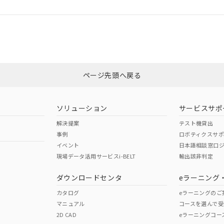
ログイン/会員登録
CCC認証
電波法
みください。
N/A
N/A
非含有証明書
※3
ページ先頭へ戻る
ダウンロードはこちら
型式承認
NK型式承認
ABS型式承認
韓国
（日本
（アメリカ
ソリューション
サービスサポ
舶規格）
船舶規格）
船舶規格）
解決提案
テスト機貸出
事例
ロボティクスサ
No
No
イベント
日本語相談窓口
現場データ活用サービスi-BELT
輸出該非判定
I)
PBBs
PBDEs
DBP
ダウンロードセンタ
eラーニング
この製品の規格認証/適合
その他の認証はこちらのページからご
カタログ
eラーニングのご
マニュアル
コースを選んで受
O
O
O
2D CAD
eラーニングコー