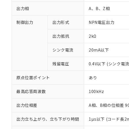
出力相
A、B、Z相
制御出力
出力形式
NPN電圧出力
出力抵抗
2kΩ
シンク電流
20mA以下
残留電圧
0.4V以下 (シンク電流
原点位置ポイント
あり
※1 対応状況
対応済み：EU
最高応答周波数
100kHz
対応予定：EU R
対応予定なし：EU
出力位相差
A相、B相の位相差 90±
調査・確認中：EU
ご利用条件
非該当品：ライセ
出力立ち上がり、立ち下がり時間
1µs以下 (コード長
※1 中国RoHS
仕入先様の事情に
があります。
以下の条件をお読