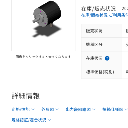
在庫/販売状況
20
在庫/販売状況 ご利用条
販売状況
機種区分
画像をクリックすると大きくなります
在庫状況
標準価格(税別)
詳細情報
定格/性能
外形図
出力段回路図
接続仕様図
規格認証/適合状況