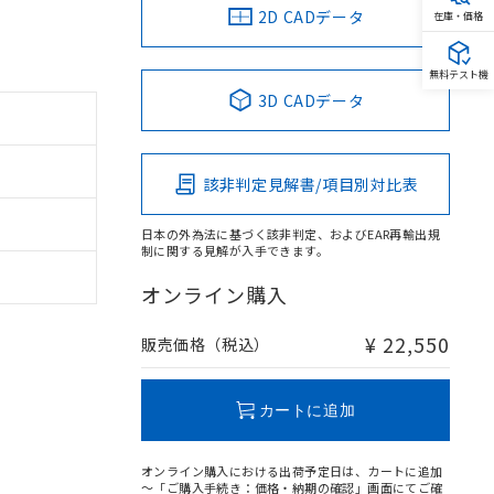
2D CADデータ
在庫・価格
無料テスト機
3D CADデータ
該非判定見解書/項目別対比表
日本の外為法に基づく該非判定、およびEAR再輸出規
制に関する見解が入手できます。
オンライン購入
¥ 22,550
販売価格（税込）
カートに追加
オンライン購入における出荷予定日は、カートに追加
～「ご購入手続き：価格・納期の確認」画面にてご確