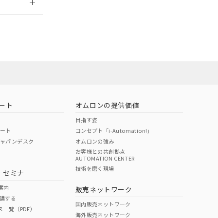
ート
オムロンの提供価値
目指す姿
ポート
コンセプト「i-Automation!」
ジャパンデスク
オムロンの強み
お客様との共創拠点
AUTOMATION CENTER
DIBP
BBP
DEHP
環境保護
技術を磨く現場
・セミナ
状況ページへ
使用期限
検索ください
案内
販売ネットワーク
講する
O
O
O
10
国内販売ネットワーク
ス一覧（PDF）
海外販売ネットワーク