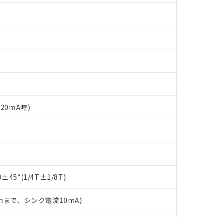
20mA時)
 RoHS指令（10物質）の非含有に対応した製品が提供可能な商品です
oHS指令（10物質）の非含有に対応した製品に切り替える予定のある
 RoHS指令（10物質）の非含有に非対応の商品で、対応品を出す予
45°(1/4T±1/8T)
 RoHS指令（10物質）の非含有の対応状況を調査中または確認中の
ンス料など無形物で、有害物質有無と関係のない商品です。
2mまで、シンク電流10mA)
○×表
より、非含有部品としていたものが、含有品と判明した場合などやむ
みいただき、同意のうえご利用ください。