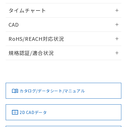
※本証明書は発行日時点で非含有を証明す
用者の範囲」に記載されている法人を
るもので、過去に遡って非含有を証明する
情報更新：2024/07/25
指します。
タイムチャート
ものではありません。
また、RoHS指令のフタル酸エステル類４
情報更新：2024/07/25
CAD
物質の対応では、対応完了までの期間は出
荷製品に未対応品が混在することから備考
ログイン/会員登録いただくと、CADデータをダウンロー
欄に対応日を記載しておりました。
RoHS/REACH対応状況
ドすることができます。
既に当社にて対応品への在庫切替を完了
していることから、特段のことがない限
情報更新：2026/7/29
規格認証/適合状況
り、2022年1月12日より割愛しておりま
す。
ログイン/会員登録
EU RoHS
注意事項・凡例
UL認証
CSA認証
CEマーキング
No
No
Yes
対応状況
対応予定月
※1
※2
ダウンロードデータをご利用いただく前に、以下を必ずお読
みください。
カタログ/データシート/マニュアル
対応済み
ソフトウェアの使用条件
LR型式承認
DNV型式承認
BV型式承認
KR型式承
（イギリス
（ノルウェー
（フランス
（韓国
船舶規格）
船舶規格）
船舶規格）
船舶規格
中国 RoHS
注意事項・凡例
2D CADデータ
No
No
No
No