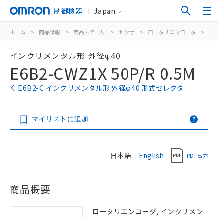
制御機器
Japan
ホーム
>
商品情報
>
商品カテゴリ
>
センサ
>
ロータリエンコーダ
>
イ
インクリメンタル形 外径φ40
E6B2-CWZ1X 50P/R 0.5M
E6B2-C インクリメンタル形 外径φ40 形式セレクタ
マイリストに追加
日本語
English
PDF出力
商品概要
ロータリエンコーダ, インクリメン