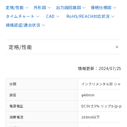
定格/性能
外形図
出力段回路図
接続仕様図
タイムチャート
CAD
RoHS/REACH対応状況
規格認証/適合状況
定格/性能
情報更新：2024/07/25
分類
インクリメンタル形 シャフ
直径
φ40mm
電源電圧
DC5V±5% リップル(p-p)
消費電流
160mA以下