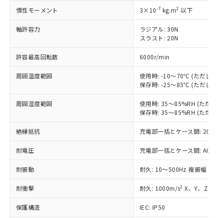
す。
-7
2
慣性モーメント
3×10
kg.m
以下
対応予定：EU RoHS指令（10物質）の非含
ご利用条件
有に対応した製品に切り替える予定のある
軸許容力
ラジアル: 30N
商品です。
スラスト: 20N
対応予定なし：EU RoHS指令（10物質）の
以下の条件をお読みいただき、同意のうえ
非含有に非対応の商品で、対応品を出す予
許容最高回転数
6000r/min
ご利用ください。
定はありません。
周囲温度範囲
使用時: -10～70℃ (ただ
調査・確認中：EU RoHS指令（10物質）の
本サービスは、当社制御機器事業取扱
保存時: -25～85℃ (ただ
※1 中国RoHS○×表
非含有の対応状況を調査中または確認中の
商品の当社在庫状況および標準価格
商品です。
(税抜)を提供させていただくもので
周囲湿度範囲
使用時: 35～85%RH (た
「○」：最大均質材料含有率が中国RoHSの
非該当品：ライセンス料など無形物で、有
保存時: 35～85%RH (た
す。
基準値以下であることを示します。
害物質有無と関係のない商品です。
当社制御機器事業取扱商品の中には、
「×」：最大均質材料含有率が中国RoHSの
仕入先様の事情により、非含有部品として
絶縁抵抗
充電部一括とケース間: 20MΩ
本サービスの対象外となる商品もある
基準値を超えていることを示します。
いたものが、含有品と判明した場合などや
当社は、これら貴社製品のうち、外国
ことをご了承ください。
「－」：未確認です。当社販売部門へお問
むを得ず変更することがあります。
耐電圧
充電部一括とケース間: AC500V 
為替および外国貿易法に定める商品
在庫状況および標準価格照会結果は、
い合わせください。
（以下｢規制貨物等」という）を輸出
記載している更新日時点での社内デー
耐振動
耐久: 10～500Hz 複振幅 2
*EU RoHS指令（10物質）：
または国外への提供する場合は、日本
記
タに基づき作成されるものであり、閲
説明
鉛(Pb) 1000ppm以下、 水銀(Hg) 1000ppm以下、 カド
*中国RoHS10物質の基準値 (GB/T26572)：
国政府の輸出許可(または役務取引許
号
覧された時点での実際の在庫および標
ミウム(Cd) 100ppm以下、
Pb(鉛) :1000ppm、 Hg(水銀) : 1000ppm、 Cd(カドミウ
2
耐衝撃
耐久: 1000m/s
X、Y、Z 各
可)を取得するなどの必要な手続きを
六価クロム(Cr(Ⅵ)) 1000ppm以下、ポリ臭化ビフェニル
ム) : 100ppm、
準価格とは異なる場合があることをご
類(PBB) 1000ppm以下、ポリ臭化ジフェニルエーテル類
Cr(Ⅵ)(六価クロム) : 1000ppm、 PBBs(ポリ臭化ビフェ
とります。
了承ください。
(PBDE) 1000ppm以下、フタル酸ビス(2-エチルヘキシ
保護構造
IEC: IP50
○
一定数以上の在庫あり
ニル類) : 1000ppm、 PBDEs(ポリ臭化ジフェニルエーテ
当社は規制貨物を破棄する場合は、完
ル) (DEHP)(別名：DOP) 1000ppm以下、フタル酸ブチ
正式な納期状況および標準価格はお客
ル類) : 1000ppm、