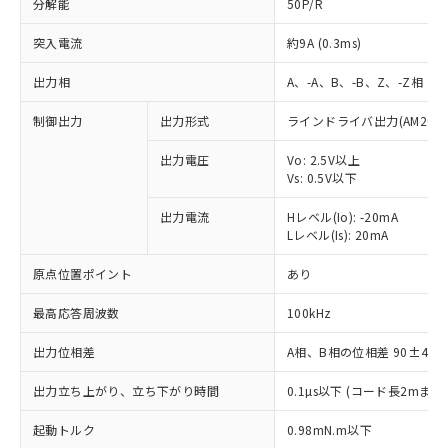
分解能
50P/R
突入電流
約9A (0.3ms)
出力相
A、-A、B、-B、Z、-Z相
制御出力
出力形式
ラインドライバ出力(AM26LS
出力電圧
Vo: 2.5V以上
Vs: 0.5V以下
出力電流
Hレベル(Io): -20mA
Lレベル(Is): 20mA
原点位置ポイント
あり
最高応答周波数
100kHz
出力位相差
A相、B相の位相差 90±45°(1
※1 対応状況
出力立ち上がり、立ち下がり時間
0.1µs以下 (コード長2mまで、I
対応済み：EU RoHS指令（10物質）の
起動トルク
0.98mN.m以下
非含有に対応した製品が提供可能な商品で