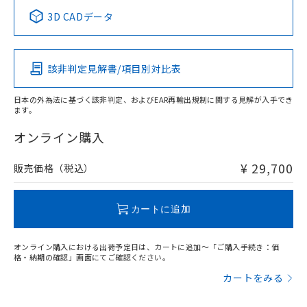
中国 RoHS表
※1 ※2
3D CADデータ
この製品の規格認証/適合状況ページへ
Pb
Hg
Cd
Cr(VI)
その他の認証はこちらのページからご検索ください
該非判定見解書/項目別対比表
X
O
O
O
日本の外為法に基づく該非判定、およびEAR再輸出規制に関する見解が入手でき
ます。
"対応済み"や非含有の記載がされた商品であっても、流通
在庫等で未対応品が混在する可能性があります。
オンライン購入
非含有品が必要な際は、弊社営業部門もしくは販売店へお
問い合わせください。
¥ 29,700
販売価格（税込）
この製品のRoHS/REACH対応状況ページへ
カートに追加
オンライン購入における出荷予定日は、カートに追加～「ご購入手続き：価
格・納期の確認」画面にてご確認ください。
カートをみる