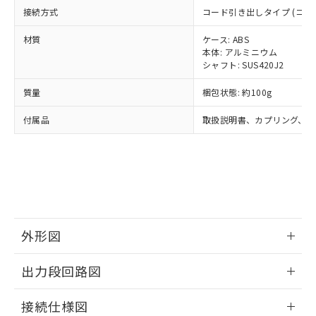
ルベンジル（BBP） 1000ppm以下、フタル酸ジブチル
全に破砕するなど、違法に輸出されな
DBP(フタル酸ジブチル) : 1000ppm、 DIBP(フタル酸ジ
様のお取引先、またはお客様担当のオ
接続方式
コード引き出しタイプ (コード長
（DBP） 1000ppm以下、フタル酸ジイソブチル
イソブチル) : 1000ppm、 BBP(フタル酸ブチルベンジ
△
一定数には満たないが在庫あり
いよう必要な手段を講じます。
ムロン制御機器販売店・当社販売員に
(DIBP) 1000ppm以下
ル) : 1000ppm、
当社は貴社製品を、核兵器、ミサイ
但し、RoHS指令で産業用監視および制御機器に対する
DEHP(フタル酸ビス(2-エチルヘキシル)) : 1000ppm
材質
ケース: ABS
ご相談ください。
適用除外項目は除く。
ル、化学兵器、生物兵器またはその他
本体: アルミニウム
－
在庫なし(最新の在庫状況につ
オムロン制御機器販売店や当社販売拠
フタル酸エステル類の４物質については閾値を超える意
シャフト: SUS420J2
武器並びにこれらの製造装置等に一切
いては、お客様のお取引先、ま
図的な使用がないことを確認しています。
点は「
販売ネットワーク
」をご確認
※2 環境保護使用期限
使用いたしません。
たはお客様担当のオムロン制御
ください。
質量
梱包状態: 約100g
当社は、貴社製品を第三者に販売する
機器販売店・当社販売員にご確
在庫状況および標準価格結果を当社の
※2 対応予定月
「ｅ」：有害物質（10物質）のすべてが基
場合は、上記1、2および3の内容を当
認ください)
事前の承諾なく第三者に漏洩または開
付属品
取扱説明書、カプリング、六
準値以下であることを示します。
該第三者に通知します。また当社は、
示しないようお願いします。
部品在庫の切り替え状況などにより、予定
「10」：通常の使用状況下において有害物
販売先および販売に係わる関係者が違
マイパーツ機能（部品リスト作成サー
空
受注生産機種、また在庫状況の
月が前後することがあります。
質が外部に漏えいし、環境に深刻な影響を
法に輸出するおそれがある場合は、取
ビス）をご利用いただくには、I-Web
白
情報を公開していない機種
及ぼさない年数を意味します。
り引きをいたしません。
メンバーズにご登録されている必要が
「－」：未確認です。当社販売部門へお問
あります。
い合わせください。
お客様が当ウェブサイト上で当社にご
※3 非含有証明書ダウンロード
登録された部品リストについて、当社
および当社の共同利用者が、当社の製
外形図
下記の非含有証明書をダウンロードするこ
品・サービスに関するお客様との取
とができます。
情報更新：2024/07/25
合意する
キャンセル
引・商談に必要な範囲で利用すること
出力段回路図
をご了承ください。
EU RoHS指令（10物質）の非含有証明書
※当社の共同利用者とは、
"個人情報
情報更新：2024/07/25
51物質の非含有証明書（当社基準）
接続仕様図
の共同利用に関して"
の「1.共同利