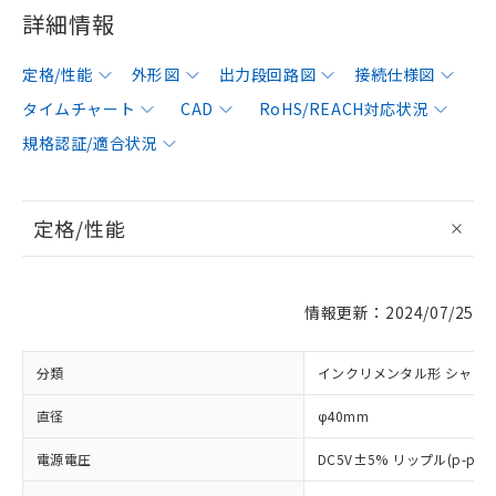
詳細情報
定格/性能
外形図
出力段回路図
接続仕様図
タイムチャート
CAD
RoHS/REACH対応状況
規格認証/適合状況
定格/性能
情報更新：2024/07/25
分類
インクリメンタル形 シャフ
直径
φ40mm
電源電圧
DC5V±5% リップル(p-p)