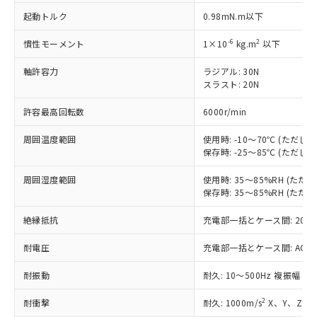
非含有に対応した製品が提供可能な商品で
起動トルク
0.98mN.m以下
す。
対応予定：EU RoHS指令（10物質）の非含
-6
2
慣性モーメント
1×10
kg.m
以下
ご利用条件
有に対応した製品に切り替える予定のある
商品です。
軸許容力
ラジアル: 30N
対応予定なし：EU RoHS指令（10物質）の
スラスト: 20N
以下の条件をお読みいただき、同意のうえ
非含有に非対応の商品で、対応品を出す予
ご利用ください。
許容最高回転数
定はありません。
6000r/min
調査・確認中：EU RoHS指令（10物質）の
本サービスは、当社制御機器事業取扱
※1 中国RoHS○×表
周囲温度範囲
使用時: -10～70℃ (ただ
非含有の対応状況を調査中または確認中の
商品の当社在庫状況および標準価格
保存時: -25～85℃ (ただ
商品です。
(税抜)を提供させていただくもので
「○」：最大均質材料含有率が中国RoHSの
非該当品：ライセンス料など無形物で、有
す。
周囲湿度範囲
使用時: 35～85%RH (た
基準値以下であることを示します。
害物質有無と関係のない商品です。
保存時: 35～85%RH (た
当社制御機器事業取扱商品の中には、
「×」：最大均質材料含有率が中国RoHSの
仕入先様の事情により、非含有部品として
本サービスの対象外となる商品もある
基準値を超えていることを示します。
いたものが、含有品と判明した場合などや
当社は、これら貴社製品のうち、外国
絶縁抵抗
充電部一括とケース間: 20MΩ
ことをご了承ください。
「－」：未確認です。当社販売部門へお問
むを得ず変更することがあります。
為替および外国貿易法に定める商品
在庫状況および標準価格照会結果は、
い合わせください。
耐電圧
充電部一括とケース間: AC500V 
（以下｢規制貨物等」という）を輸出
記載している更新日時点での社内デー
*EU RoHS指令（10物質）：
または国外への提供する場合は、日本
記
タに基づき作成されるものであり、閲
説明
鉛(Pb) 1000ppm以下、 水銀(Hg) 1000ppm以下、 カド
*中国RoHS10物質の基準値 (GB/T26572)：
耐振動
耐久: 10～500Hz 複振幅 2
国政府の輸出許可(または役務取引許
号
覧された時点での実際の在庫および標
ミウム(Cd) 100ppm以下、
Pb(鉛) :1000ppm、 Hg(水銀) : 1000ppm、 Cd(カドミウ
可)を取得するなどの必要な手続きを
六価クロム(Cr(Ⅵ)) 1000ppm以下、ポリ臭化ビフェニル
ム) : 100ppm、
準価格とは異なる場合があることをご
2
耐衝撃
耐久: 1000m/s
X、Y、Z 各
類(PBB) 1000ppm以下、ポリ臭化ジフェニルエーテル類
Cr(Ⅵ)(六価クロム) : 1000ppm、 PBBs(ポリ臭化ビフェ
とります。
了承ください。
(PBDE) 1000ppm以下、フタル酸ビス(2-エチルヘキシ
ニル類) : 1000ppm、 PBDEs(ポリ臭化ジフェニルエーテ