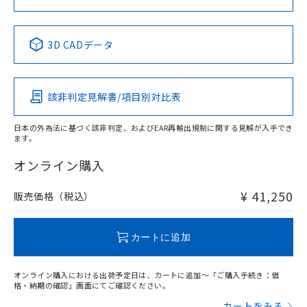
No
No
No
No
中国 RoHS表
※1 ※2
3D CADデータ
この製品の規格認証/適合状況ページへ
Pb
Hg
Cd
Cr(VI)
その他の認証はこちらのページからご検索ください
該非判定見解書/項目別対比表
X
O
O
O
日本の外為法に基づく該非判定、およびEAR再輸出規制に関する見解が入手でき
ます。
"対応済み"や非含有の記載がされた商品であっても、流通
在庫等で未対応品が混在する可能性があります。
オンライン購入
非含有品が必要な際は、弊社営業部門もしくは販売店へお
問い合わせください。
¥ 41,250
販売価格（税込）
この製品のRoHS/REACH対応状況ページへ
カートに追加
オンライン購入における出荷予定日は、カートに追加～「ご購入手続き：価
格・納期の確認」画面にてご確認ください。
カートをみる