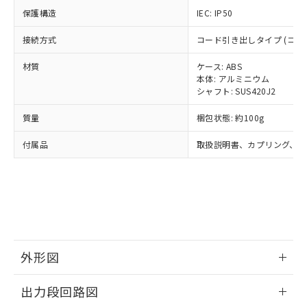
○
一定数以上の在庫あり
当社は規制貨物を破棄する場合は、完
ル) (DEHP)(別名：DOP) 1000ppm以下、フタル酸ブチ
正式な納期状況および標準価格はお客
ル類) : 1000ppm、
保護構造
IEC: IP50
ルベンジル（BBP） 1000ppm以下、フタル酸ジブチル
全に破砕するなど、違法に輸出されな
DBP(フタル酸ジブチル) : 1000ppm、 DIBP(フタル酸ジ
様のお取引先、またはお客様担当のオ
（DBP） 1000ppm以下、フタル酸ジイソブチル
イソブチル) : 1000ppm、 BBP(フタル酸ブチルベンジ
△
一定数には満たないが在庫あり
いよう必要な手段を講じます。
ムロン制御機器販売店・当社販売員に
(DIBP) 1000ppm以下
接続方式
コード引き出しタイプ (コード長
ル) : 1000ppm、
当社は貴社製品を、核兵器、ミサイ
但し、RoHS指令で産業用監視および制御機器に対する
DEHP(フタル酸ビス(2-エチルヘキシル)) : 1000ppm
ご相談ください。
適用除外項目は除く。
ル、化学兵器、生物兵器またはその他
－
在庫なし(最新の在庫状況につ
材質
ケース: ABS
オムロン制御機器販売店や当社販売拠
フタル酸エステル類の４物質については閾値を超える意
武器並びにこれらの製造装置等に一切
本体: アルミニウム
いては、お客様のお取引先、ま
図的な使用がないことを確認しています。
点は「
販売ネットワーク
」をご確認
※2 環境保護使用期限
シャフト: SUS420J2
使用いたしません。
たはお客様担当のオムロン制御
ください。
当社は、貴社製品を第三者に販売する
機器販売店・当社販売員にご確
在庫状況および標準価格結果を当社の
質量
※2 対応予定月
梱包状態: 約100g
「ｅ」：有害物質（10物質）のすべてが基
場合は、上記1、2および3の内容を当
認ください)
事前の承諾なく第三者に漏洩または開
準値以下であることを示します。
該第三者に通知します。また当社は、
示しないようお願いします。
付属品
取扱説明書、カプリング、六
部品在庫の切り替え状況などにより、予定
「10」：通常の使用状況下において有害物
販売先および販売に係わる関係者が違
マイパーツ機能（部品リスト作成サー
空
受注生産機種、また在庫状況の
月が前後することがあります。
質が外部に漏えいし、環境に深刻な影響を
法に輸出するおそれがある場合は、取
ビス）をご利用いただくには、I-Web
白
情報を公開していない機種
及ぼさない年数を意味します。
り引きをいたしません。
メンバーズにご登録されている必要が
「－」：未確認です。当社販売部門へお問
あります。
い合わせください。
お客様が当ウェブサイト上で当社にご
※3 非含有証明書ダウンロード
登録された部品リストについて、当社
および当社の共同利用者が、当社の製
下記の非含有証明書をダウンロードするこ
外形図
品・サービスに関するお客様との取
とができます。
合意する
キャンセル
引・商談に必要な範囲で利用すること
情報更新：2024/07/25
をご了承ください。
出力段回路図
EU RoHS指令（10物質）の非含有証明書
※当社の共同利用者とは、
"個人情報