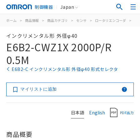
制御機器
Japan
ホーム
>
商品情報
>
商品カテゴリ
>
センサ
>
ロータリエンコーダ
>
イ
インクリメンタル形 外径φ40
E6B2-CWZ1X 2000P/R
0.5M
E6B2-C インクリメンタル形 外径φ40 形式セレクタ
マイリストに追加
日本語
English
PDF出力
商品概要