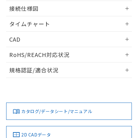
51物質の非含有証明書（当社基準）
の共同利用に関して"
の「1.共同利
情報更新：2024/07/25
※本証明書は発行日時点で非含有を証明す
接続仕様図
用者の範囲」に記載されている法人を
るもので、過去に遡って非含有を証明する
指します。
ものではありません。
情報更新：2024/07/25
タイムチャート
また、RoHS指令のフタル酸エステル類４
物質の対応では、対応完了までの期間は出
情報更新：2024/07/25
CAD
荷製品に未対応品が混在することから備考
欄に対応日を記載しておりました。
ログイン/会員登録いただくと、CADデータをダウンロー
既に当社にて対応品への在庫切替を完了
RoHS/REACH対応状況
ドすることができます。
していることから、特段のことがない限
り、2022年1月12日より割愛しておりま
情報更新：2026/7/29
規格認証/適合状況
す。
ログイン/会員登録
EU RoHS
注意事項・凡例
UL認証
CSA認証
CEマーキング
No
No
Yes
対応状況
対応予定月
※1
※2
ダウンロードデータをご利用いただく前に、以下を必ずお読
みください。
カタログ/データシート/マニュアル
対応済み
ソフトウェアの使用条件
LR型式承認
DNV型式承認
BV型式承認
KR型式承
（イギリス
（ノルウェー
（フランス
（韓国
船舶規格）
船舶規格）
船舶規格）
船舶規格
中国 RoHS
注意事項・凡例
2D CADデータ