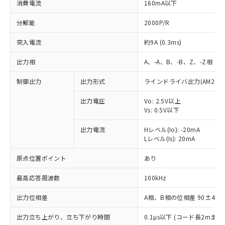
消費電流
160mA以下
分解能
2000P/R
突入電流
約9A (0.3ms)
出力相
A、-A、B、-B、Z、-Z相
制御出力
出力形式
ラインドライバ出力(AM26LS
出力電圧
Vo: 2.5V以上
Vs: 0.5V以下
出力電流
Hレベル(Io): -20mA
Lレベル(Is): 20mA
原点位置ポイント
あり
最高応答周波数
100kHz
出力位相差
A相、B相の位相差 90±45°(1
※1 対応状況
出力立ち上がり、立ち下がり時間
0.1µs以下 (コード長2mまで、I
対応済み：EU RoHS指令（10物質）の