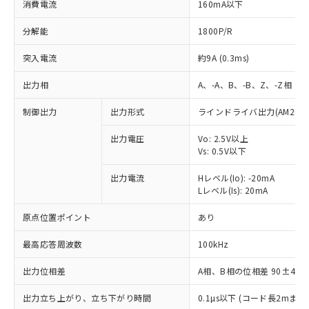
消費電流
160mA以下
分解能
1800P/R
突入電流
約9A (0.3ms)
出力相
A、-A、B、-B、Z、-Z相
制御出力
出力形式
ラインドライバ出力(AM26LS
出力電圧
Vo: 2.5V以上
Vs: 0.5V以下
出力電流
Hレベル(Io): -20mA
Lレベル(Is): 20mA
原点位置ポイント
あり
最高応答周波数
100kHz
出力位相差
A相、B相の位相差 90±45°(1
※1 対応状況
出力立ち上がり、立ち下がり時間
0.1µs以下 (コード長2mまで、I
対応済み：EU RoHS指令（10物質）の