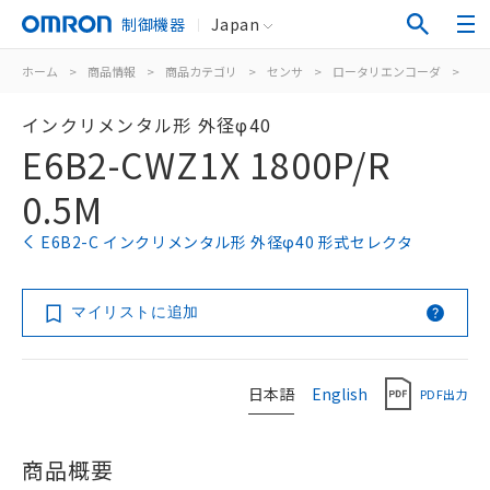
制御機器
Japan
ホーム
>
商品情報
>
商品カテゴリ
>
センサ
>
ロータリエンコーダ
>
イ
インクリメンタル形 外径φ40
E6B2-CWZ1X 1800P/R
0.5M
E6B2-C インクリメンタル形 外径φ40 形式セレクタ
マイリストに追加
日本語
English
PDF出力
商品概要