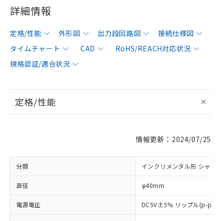
詳細情報
定格/性能
外形図
出力段回路図
接続仕様図
タイムチャート
CAD
RoHS/REACH対応状況
規格認証/適合状況
定格/性能
情報更新：2024/07/25
分類
インクリメンタル形 シャフ
直径
φ40mm
電源電圧
DC5V±5% リップル(p-p)