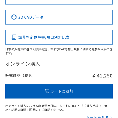
No
No
No
No
中国 RoHS表
※1 ※2
3D CADデータ
この製品の規格認証/適合状況ページへ
Pb
Hg
Cd
Cr(VI)
その他の認証はこちらのページからご検索ください
該非判定見解書/項目別対比表
X
O
O
O
日本の外為法に基づく該非判定、およびEAR再輸出規制に関する見解が入手でき
ます。
"対応済み"や非含有の記載がされた商品であっても、流通
在庫等で未対応品が混在する可能性があります。
オンライン購入
非含有品が必要な際は、弊社営業部門もしくは販売店へお
問い合わせください。
¥ 41,250
販売価格（税込）
この製品のRoHS/REACH対応状況ページへ
カートに追加
オンライン購入における出荷予定日は、カートに追加～「ご購入手続き：価
格・納期の確認」画面にてご確認ください。
カートをみる