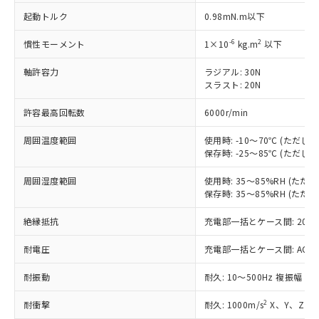
非含有に対応した製品が提供可能な商品で
起動トルク
0.98mN.m以下
す。
対応予定：EU RoHS指令（10物質）の非含
-6
2
慣性モーメント
1×10
kg.m
以下
ご利用条件
有に対応した製品に切り替える予定のある
商品です。
軸許容力
ラジアル: 30N
対応予定なし：EU RoHS指令（10物質）の
スラスト: 20N
以下の条件をお読みいただき、同意のうえ
非含有に非対応の商品で、対応品を出す予
ご利用ください。
許容最高回転数
定はありません。
6000r/min
調査・確認中：EU RoHS指令（10物質）の
本サービスは、当社制御機器事業取扱
※1 中国RoHS○×表
周囲温度範囲
使用時: -10～70℃ (ただ
非含有の対応状況を調査中または確認中の
商品の当社在庫状況および標準価格
保存時: -25～85℃ (ただ
商品です。
(税抜)を提供させていただくもので
「○」：最大均質材料含有率が中国RoHSの
非該当品：ライセンス料など無形物で、有
す。
周囲湿度範囲
使用時: 35～85%RH (た
基準値以下であることを示します。
害物質有無と関係のない商品です。
保存時: 35～85%RH (た
当社制御機器事業取扱商品の中には、
「×」：最大均質材料含有率が中国RoHSの
仕入先様の事情により、非含有部品として
本サービスの対象外となる商品もある
基準値を超えていることを示します。
いたものが、含有品と判明した場合などや
当社は、これら貴社製品のうち、外国
絶縁抵抗
充電部一括とケース間: 20MΩ
ことをご了承ください。
「－」：未確認です。当社販売部門へお問
むを得ず変更することがあります。
為替および外国貿易法に定める商品
在庫状況および標準価格照会結果は、
い合わせください。
耐電圧
充電部一括とケース間: AC500V 
（以下｢規制貨物等」という）を輸出
記載している更新日時点での社内デー
*EU RoHS指令（10物質）：
または国外への提供する場合は、日本
記
タに基づき作成されるものであり、閲
説明
鉛(Pb) 1000ppm以下、 水銀(Hg) 1000ppm以下、 カド
*中国RoHS10物質の基準値 (GB/T26572)：
耐振動
耐久: 10～500Hz 複振幅 2
国政府の輸出許可(または役務取引許
号
覧された時点での実際の在庫および標
ミウム(Cd) 100ppm以下、
Pb(鉛) :1000ppm、 Hg(水銀) : 1000ppm、 Cd(カドミウ
可)を取得するなどの必要な手続きを
六価クロム(Cr(Ⅵ)) 1000ppm以下、ポリ臭化ビフェニル
ム) : 100ppm、
準価格とは異なる場合があることをご
2
耐衝撃
耐久: 1000m/s
X、Y、Z 各
類(PBB) 1000ppm以下、ポリ臭化ジフェニルエーテル類
Cr(Ⅵ)(六価クロム) : 1000ppm、 PBBs(ポリ臭化ビフェ
とります。
了承ください。
(PBDE) 1000ppm以下、フタル酸ビス(2-エチルヘキシ
ニル類) : 1000ppm、 PBDEs(ポリ臭化ジフェニルエーテ