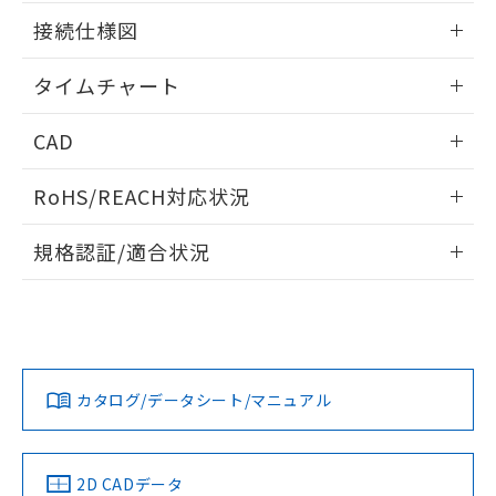
51物質の非含有証明書（当社基準）
の共同利用に関して"
の「1.共同利
情報更新：2024/07/25
※本証明書は発行日時点で非含有を証明す
接続仕様図
用者の範囲」に記載されている法人を
るもので、過去に遡って非含有を証明する
指します。
ものではありません。
情報更新：2024/07/25
タイムチャート
また、RoHS指令のフタル酸エステル類４
物質の対応では、対応完了までの期間は出
情報更新：2024/07/25
CAD
荷製品に未対応品が混在することから備考
欄に対応日を記載しておりました。
ログイン/会員登録いただくと、CADデータをダウンロー
既に当社にて対応品への在庫切替を完了
RoHS/REACH対応状況
ドすることができます。
していることから、特段のことがない限
り、2022年1月12日より割愛しておりま
情報更新：2026/7/29
規格認証/適合状況
す。
ログイン/会員登録
EU RoHS
注意事項・凡例
UL認証
CSA認証
CEマーキング
No
No
Yes
対応状況
対応予定月
※1
※2
ダウンロードデータをご利用いただく前に、以下を必ずお読
みください。
カタログ/データシート/マニュアル
対応済み
ソフトウェアの使用条件
LR型式承認
DNV型式承認
BV型式承認
KR型式承
（イギリス
（ノルウェー
（フランス
（韓国
船舶規格）
船舶規格）
船舶規格）
船舶規格
中国 RoHS
注意事項・凡例
2D CADデータ