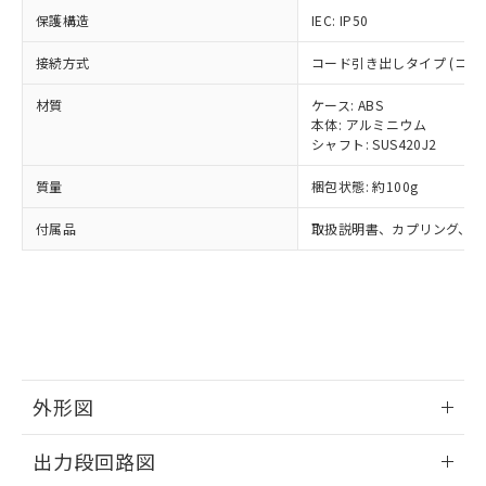
○
一定数以上の在庫あり
当社は規制貨物を破棄する場合は、完
ル) (DEHP)(別名：DOP) 1000ppm以下、フタル酸ブチ
正式な納期状況および標準価格はお客
ル類) : 1000ppm、
保護構造
IEC: IP50
ルベンジル（BBP） 1000ppm以下、フタル酸ジブチル
全に破砕するなど、違法に輸出されな
DBP(フタル酸ジブチル) : 1000ppm、 DIBP(フタル酸ジ
様のお取引先、またはお客様担当のオ
（DBP） 1000ppm以下、フタル酸ジイソブチル
イソブチル) : 1000ppm、 BBP(フタル酸ブチルベンジ
△
一定数には満たないが在庫あり
いよう必要な手段を講じます。
ムロン制御機器販売店・当社販売員に
(DIBP) 1000ppm以下
接続方式
コード引き出しタイプ (コード長
ル) : 1000ppm、
当社は貴社製品を、核兵器、ミサイ
但し、RoHS指令で産業用監視および制御機器に対する
DEHP(フタル酸ビス(2-エチルヘキシル)) : 1000ppm
ご相談ください。
適用除外項目は除く。
ル、化学兵器、生物兵器またはその他
－
在庫なし(最新の在庫状況につ
材質
ケース: ABS
オムロン制御機器販売店や当社販売拠
フタル酸エステル類の４物質については閾値を超える意
武器並びにこれらの製造装置等に一切
本体: アルミニウム
いては、お客様のお取引先、ま
図的な使用がないことを確認しています。
点は「
販売ネットワーク
」をご確認
※2 環境保護使用期限
シャフト: SUS420J2
使用いたしません。
たはお客様担当のオムロン制御
ください。
当社は、貴社製品を第三者に販売する
機器販売店・当社販売員にご確
在庫状況および標準価格結果を当社の
質量
※2 対応予定月
梱包状態: 約100g
「ｅ」：有害物質（10物質）のすべてが基
場合は、上記1、2および3の内容を当
認ください)
事前の承諾なく第三者に漏洩または開
準値以下であることを示します。
該第三者に通知します。また当社は、
示しないようお願いします。
付属品
取扱説明書、カプリング、六
部品在庫の切り替え状況などにより、予定
「10」：通常の使用状況下において有害物
販売先および販売に係わる関係者が違
マイパーツ機能（部品リスト作成サー
空
受注生産機種、また在庫状況の
月が前後することがあります。
質が外部に漏えいし、環境に深刻な影響を
法に輸出するおそれがある場合は、取
ビス）をご利用いただくには、I-Web
白
情報を公開していない機種
及ぼさない年数を意味します。
り引きをいたしません。
メンバーズにご登録されている必要が
「－」：未確認です。当社販売部門へお問
あります。
い合わせください。
お客様が当ウェブサイト上で当社にご
※3 非含有証明書ダウンロード
登録された部品リストについて、当社
および当社の共同利用者が、当社の製
下記の非含有証明書をダウンロードするこ
外形図
品・サービスに関するお客様との取
とができます。
合意する
キャンセル
引・商談に必要な範囲で利用すること
情報更新：2024/07/25
をご了承ください。
出力段回路図
EU RoHS指令（10物質）の非含有証明書
※当社の共同利用者とは、
"個人情報