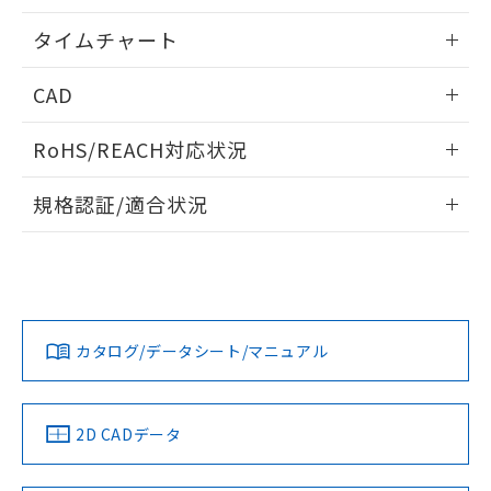
※本証明書は発行日時点で非含有を証明す
用者の範囲」に記載されている法人を
るもので、過去に遡って非含有を証明する
情報更新：2024/07/25
指します。
タイムチャート
ものではありません。
また、RoHS指令のフタル酸エステル類４
情報更新：2024/07/25
CAD
物質の対応では、対応完了までの期間は出
荷製品に未対応品が混在することから備考
ログイン/会員登録いただくと、CADデータをダウンロー
欄に対応日を記載しておりました。
RoHS/REACH対応状況
ドすることができます。
既に当社にて対応品への在庫切替を完了
していることから、特段のことがない限
情報更新：2026/7/29
規格認証/適合状況
り、2022年1月12日より割愛しておりま
す。
ログイン/会員登録
EU RoHS
注意事項・凡例
UL認証
CSA認証
CEマーキング
No
No
Yes
対応状況
対応予定月
※1
※2
ダウンロードデータをご利用いただく前に、以下を必ずお読
みください。
カタログ/データシート/マニュアル
対応済み
ソフトウェアの使用条件
LR型式承認
DNV型式承認
BV型式承認
KR型式承
（イギリス
（ノルウェー
（フランス
（韓国
船舶規格）
船舶規格）
船舶規格）
船舶規格
中国 RoHS
注意事項・凡例
2D CADデータ
No
No
No
No