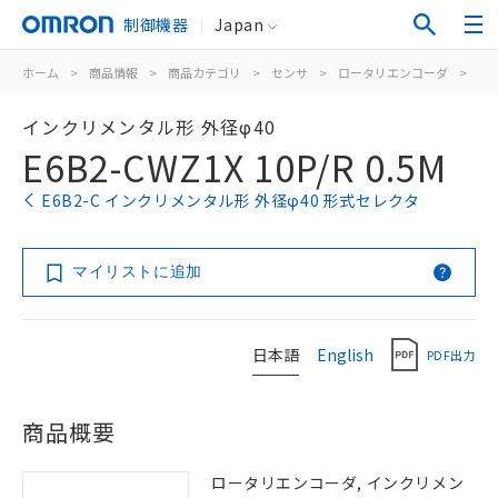
制御機器
Japan
ホーム
>
商品情報
>
商品カテゴリ
>
センサ
>
ロータリエンコーダ
>
イ
インクリメンタル形 外径φ40
E6B2-CWZ1X 10P/R 0.5M
E6B2-C インクリメンタル形 外径φ40 形式セレクタ
マイリストに追加
日本語
English
PDF出力
商品概要
ロータリエンコーダ, インクリメン