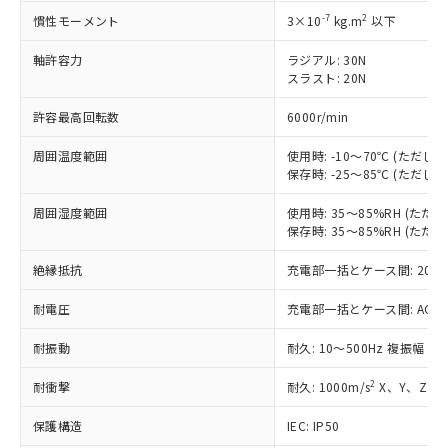
す。
-7
2
慣性モーメント
3×10
kg.m
以下
対応予定：EU RoHS指令（10物質）の非含
ご利用条件
有に対応した製品に切り替える予定のある
軸許容力
ラジアル: 30N
商品です。
スラスト: 20N
対応予定なし：EU RoHS指令（10物質）の
以下の条件をお読みいただき、同意のうえ
非含有に非対応の商品で、対応品を出す予
許容最高回転数
6000r/min
ご利用ください。
定はありません。
周囲温度範囲
使用時: -10～70℃ (ただ
調査・確認中：EU RoHS指令（10物質）の
本サービスは、当社制御機器事業取扱
保存時: -25～85℃ (ただ
※1 中国RoHS○×表
非含有の対応状況を調査中または確認中の
商品の当社在庫状況および標準価格
商品です。
(税抜)を提供させていただくもので
周囲湿度範囲
使用時: 35～85%RH (た
「○」：最大均質材料含有率が中国RoHSの
非該当品：ライセンス料など無形物で、有
保存時: 35～85%RH (た
す。
基準値以下であることを示します。
害物質有無と関係のない商品です。
当社制御機器事業取扱商品の中には、
「×」：最大均質材料含有率が中国RoHSの
仕入先様の事情により、非含有部品として
絶縁抵抗
充電部一括とケース間: 20MΩ
本サービスの対象外となる商品もある
基準値を超えていることを示します。
いたものが、含有品と判明した場合などや
当社は、これら貴社製品のうち、外国
ことをご了承ください。
「－」：未確認です。当社販売部門へお問
むを得ず変更することがあります。
耐電圧
充電部一括とケース間: AC500V 
為替および外国貿易法に定める商品
在庫状況および標準価格照会結果は、
い合わせください。
（以下｢規制貨物等」という）を輸出
記載している更新日時点での社内デー
耐振動
耐久: 10～500Hz 複振幅 2
*EU RoHS指令（10物質）：
または国外への提供する場合は、日本
記
タに基づき作成されるものであり、閲
説明
鉛(Pb) 1000ppm以下、 水銀(Hg) 1000ppm以下、 カド
*中国RoHS10物質の基準値 (GB/T26572)：
国政府の輸出許可(または役務取引許
号
覧された時点での実際の在庫および標
ミウム(Cd) 100ppm以下、
Pb(鉛) :1000ppm、 Hg(水銀) : 1000ppm、 Cd(カドミウ
2
耐衝撃
耐久: 1000m/s
X、Y、Z 各
可)を取得するなどの必要な手続きを
六価クロム(Cr(Ⅵ)) 1000ppm以下、ポリ臭化ビフェニル
ム) : 100ppm、
準価格とは異なる場合があることをご
類(PBB) 1000ppm以下、ポリ臭化ジフェニルエーテル類
Cr(Ⅵ)(六価クロム) : 1000ppm、 PBBs(ポリ臭化ビフェ
とります。
了承ください。
(PBDE) 1000ppm以下、フタル酸ビス(2-エチルヘキシ
保護構造
IEC: IP50
○
一定数以上の在庫あり
ニル類) : 1000ppm、 PBDEs(ポリ臭化ジフェニルエーテ
当社は規制貨物を破棄する場合は、完
ル) (DEHP)(別名：DOP) 1000ppm以下、フタル酸ブチ
正式な納期状況および標準価格はお客
ル類) : 1000ppm、