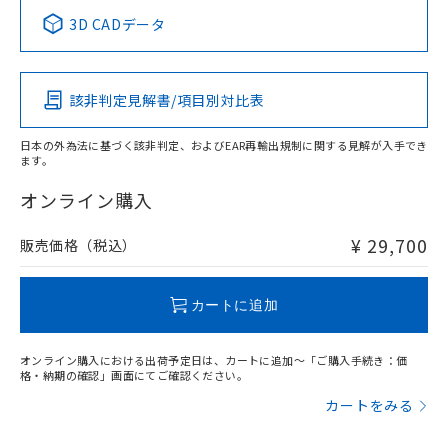
中国 RoHS表
※1 ※2
3D CADデータ
この製品の規格認証/適合状況ページへ
Pb
Hg
Cd
Cr(VI)
その他の認証はこちらのページからご検索ください
該非判定見解書/項目別対比表
X
O
O
O
日本の外為法に基づく該非判定、およびEAR再輸出規制に関する見解が入手でき
ます。
"対応済み"や非含有の記載がされた商品であっても、流通
在庫等で未対応品が混在する可能性があります。
オンライン購入
非含有品が必要な際は、弊社営業部門もしくは販売店へお
問い合わせください。
¥ 29,700
販売価格（税込）
この製品のRoHS/REACH対応状況ページへ
カートに追加
オンライン購入における出荷予定日は、カートに追加～「ご購入手続き：価
格・納期の確認」画面にてご確認ください。
カートをみる