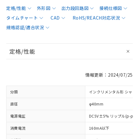
定格/性能
外形図
出力段回路図
接続仕様図
タイムチャート
CAD
RoHS/REACH対応状況
規格認証/適合状況
定格/性能
情報更新：2024/07/25
分類
インクリメンタル形 シャフ
直径
φ40mm
電源電圧
DC5V±5% リップル(p-p)
消費電流
160mA以下