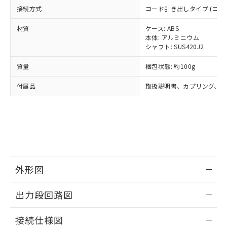
ルベンジル（BBP） 1000ppm以下、フタル酸ジブチル
全に破砕するなど、違法に輸出されな
DBP(フタル酸ジブチル) : 1000ppm、 DIBP(フタル酸ジ
様のお取引先、またはお客様担当のオ
接続方式
コード引き出しタイプ (コード長
（DBP） 1000ppm以下、フタル酸ジイソブチル
イソブチル) : 1000ppm、 BBP(フタル酸ブチルベンジ
△
一定数には満たないが在庫あり
いよう必要な手段を講じます。
ムロン制御機器販売店・当社販売員に
(DIBP) 1000ppm以下
ル) : 1000ppm、
当社は貴社製品を、核兵器、ミサイ
但し、RoHS指令で産業用監視および制御機器に対する
DEHP(フタル酸ビス(2-エチルヘキシル)) : 1000ppm
材質
ケース: ABS
ご相談ください。
適用除外項目は除く。
ル、化学兵器、生物兵器またはその他
本体: アルミニウム
－
在庫なし(最新の在庫状況につ
オムロン制御機器販売店や当社販売拠
フタル酸エステル類の４物質については閾値を超える意
シャフト: SUS420J2
武器並びにこれらの製造装置等に一切
いては、お客様のお取引先、ま
図的な使用がないことを確認しています。
点は「
販売ネットワーク
」をご確認
※2 環境保護使用期限
使用いたしません。
たはお客様担当のオムロン制御
ください。
質量
梱包状態: 約100g
当社は、貴社製品を第三者に販売する
機器販売店・当社販売員にご確
在庫状況および標準価格結果を当社の
※2 対応予定月
「ｅ」：有害物質（10物質）のすべてが基
場合は、上記1、2および3の内容を当
認ください)
事前の承諾なく第三者に漏洩または開
付属品
取扱説明書、カプリング、六
準値以下であることを示します。
該第三者に通知します。また当社は、
示しないようお願いします。
部品在庫の切り替え状況などにより、予定
「10」：通常の使用状況下において有害物
販売先および販売に係わる関係者が違
マイパーツ機能（部品リスト作成サー
空
受注生産機種、また在庫状況の
月が前後することがあります。
質が外部に漏えいし、環境に深刻な影響を
法に輸出するおそれがある場合は、取
ビス）をご利用いただくには、I-Web
白
情報を公開していない機種
及ぼさない年数を意味します。
り引きをいたしません。
メンバーズにご登録されている必要が
「－」：未確認です。当社販売部門へお問
あります。
い合わせください。
お客様が当ウェブサイト上で当社にご
※3 非含有証明書ダウンロード
登録された部品リストについて、当社
および当社の共同利用者が、当社の製
外形図
下記の非含有証明書をダウンロードするこ
品・サービスに関するお客様との取
とができます。
情報更新：2024/07/25
合意する
キャンセル
引・商談に必要な範囲で利用すること
出力段回路図
をご了承ください。
EU RoHS指令（10物質）の非含有証明書
※当社の共同利用者とは、
"個人情報
情報更新：2024/07/25
51物質の非含有証明書（当社基準）
接続仕様図
の共同利用に関して"
の「1.共同利