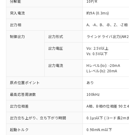
分解能
10P/R
突入電流
約9A (0.3ms)
出力相
A、-A、B、-B、Z、-Z相
制御出力
出力形式
ラインドライバ出力(AM26LS
出力電圧
Vo: 2.5V以上
Vs: 0.5V以下
出力電流
Hレベル(Io): -20mA
Lレベル(Is): 20mA
原点位置ポイント
あり
最高応答周波数
100kHz
出力位相差
A相、B相の位相差 90±45°(1
※1 対応状況
出力立ち上がり、立ち下がり時間
0.1µs以下 (コード長2mまで、I
対応済み：EU RoHS指令（10物質）の
起動トルク
0.98mN.m以下
非含有に対応した製品が提供可能な商品で