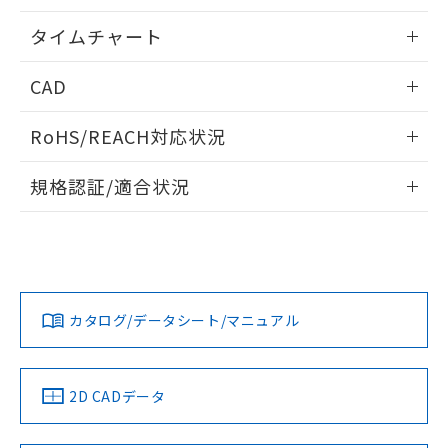
※本証明書は発行日時点で非含有を証明す
用者の範囲」に記載されている法人を
るもので、過去に遡って非含有を証明する
情報更新：2024/07/25
指します。
タイムチャート
ものではありません。
また、RoHS指令のフタル酸エステル類４
情報更新：2024/07/25
CAD
物質の対応では、対応完了までの期間は出
荷製品に未対応品が混在することから備考
ログイン/会員登録いただくと、CADデータをダウンロー
欄に対応日を記載しておりました。
RoHS/REACH対応状況
ドすることができます。
既に当社にて対応品への在庫切替を完了
していることから、特段のことがない限
情報更新：2026/7/29
規格認証/適合状況
り、2022年1月12日より割愛しておりま
す。
ログイン/会員登録
EU RoHS
注意事項・凡例
UL認証
CSA認証
CEマーキング
No
No
Yes
対応状況
対応予定月
※1
※2
ダウンロードデータをご利用いただく前に、以下を必ずお読
みください。
カタログ/データシート/マニュアル
対応済み
ソフトウェアの使用条件
LR型式承認
DNV型式承認
BV型式承認
KR型式承
（イギリス
（ノルウェー
（フランス
（韓国
船舶規格）
船舶規格）
船舶規格）
船舶規格
中国 RoHS
注意事項・凡例
2D CADデータ
No
No
No
No