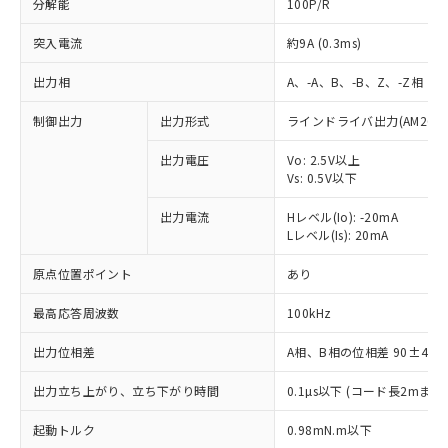
分解能
100P/R
突入電流
約9A (0.3ms)
出力相
A、-A、B、-B、Z、-Z相
制御出力
出力形式
ラインドライバ出力(AM26LS
出力電圧
Vo: 2.5V以上
Vs: 0.5V以下
出力電流
Hレベル(Io): -20mA
Lレベル(Is): 20mA
原点位置ポイント
あり
最高応答周波数
100kHz
出力位相差
A相、B相の位相差 90±45°(1
※1 対応状況
出力立ち上がり、立ち下がり時間
0.1µs以下 (コード長2mまで、I
対応済み：EU RoHS指令（10物質）の
起動トルク
0.98mN.m以下
非含有に対応した製品が提供可能な商品で