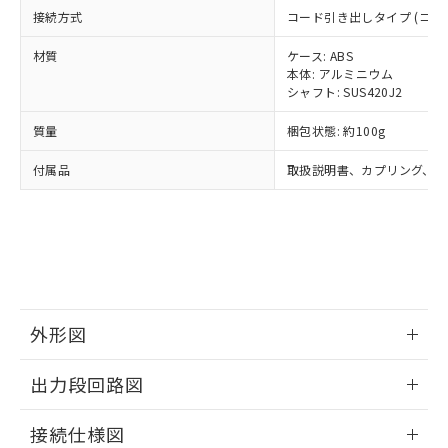
ルベンジル（BBP） 1000ppm以下、フタル酸ジブチル
全に破砕するなど、違法に輸出されな
DBP(フタル酸ジブチル) : 1000ppm、 DIBP(フタル酸ジ
様のお取引先、またはお客様担当のオ
接続方式
コード引き出しタイプ (コード長
（DBP） 1000ppm以下、フタル酸ジイソブチル
イソブチル) : 1000ppm、 BBP(フタル酸ブチルベンジ
△
一定数には満たないが在庫あり
いよう必要な手段を講じます。
ムロン制御機器販売店・当社販売員に
(DIBP) 1000ppm以下
ル) : 1000ppm、
当社は貴社製品を、核兵器、ミサイ
但し、RoHS指令で産業用監視および制御機器に対する
DEHP(フタル酸ビス(2-エチルヘキシル)) : 1000ppm
材質
ケース: ABS
ご相談ください。
適用除外項目は除く。
ル、化学兵器、生物兵器またはその他
本体: アルミニウム
－
在庫なし(最新の在庫状況につ
オムロン制御機器販売店や当社販売拠
フタル酸エステル類の４物質については閾値を超える意
シャフト: SUS420J2
武器並びにこれらの製造装置等に一切
いては、お客様のお取引先、ま
図的な使用がないことを確認しています。
点は「
販売ネットワーク
」をご確認
※2 環境保護使用期限
使用いたしません。
たはお客様担当のオムロン制御
ください。
質量
梱包状態: 約100g
当社は、貴社製品を第三者に販売する
機器販売店・当社販売員にご確
在庫状況および標準価格結果を当社の
※2 対応予定月
「ｅ」：有害物質（10物質）のすべてが基
場合は、上記1、2および3の内容を当
認ください)
事前の承諾なく第三者に漏洩または開
付属品
取扱説明書、カプリング、六
準値以下であることを示します。
該第三者に通知します。また当社は、
示しないようお願いします。
部品在庫の切り替え状況などにより、予定
「10」：通常の使用状況下において有害物
販売先および販売に係わる関係者が違
マイパーツ機能（部品リスト作成サー
空
受注生産機種、また在庫状況の
月が前後することがあります。
質が外部に漏えいし、環境に深刻な影響を
法に輸出するおそれがある場合は、取
ビス）をご利用いただくには、I-Web
白
情報を公開していない機種
及ぼさない年数を意味します。
り引きをいたしません。
メンバーズにご登録されている必要が
「－」：未確認です。当社販売部門へお問
あります。
い合わせください。
お客様が当ウェブサイト上で当社にご
※3 非含有証明書ダウンロード
登録された部品リストについて、当社
および当社の共同利用者が、当社の製
外形図
下記の非含有証明書をダウンロードするこ
品・サービスに関するお客様との取
とができます。
情報更新：2024/07/25
合意する
キャンセル
引・商談に必要な範囲で利用すること
出力段回路図
をご了承ください。
EU RoHS指令（10物質）の非含有証明書
※当社の共同利用者とは、
"個人情報
情報更新：2024/07/25
51物質の非含有証明書（当社基準）
接続仕様図
の共同利用に関して"
の「1.共同利