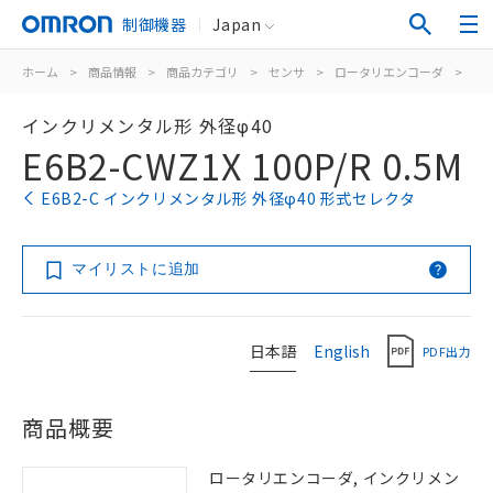
制御機器
Japan
ホーム
>
商品情報
>
商品カテゴリ
>
センサ
>
ロータリエンコーダ
>
イ
インクリメンタル形 外径φ40
E6B2-CWZ1X 100P/R 0.5M
E6B2-C インクリメンタル形 外径φ40 形式セレクタ
マイリストに追加
日本語
English
PDF出力
商品概要
ロータリエンコーダ, インクリメン