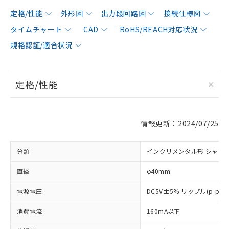
定格/性能
外形図
出力段回路図
接続仕様図
タイムチャート
CAD
RoHS/REACH対応状況
規格認証/適合状況
定格/性能
情報更新：2024/07/25
分類
インクリメンタル形 シャフ
直径
φ40mm
電源電圧
DC5V±5% リップル(p-p)
消費電流
160mA以下