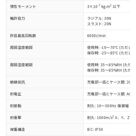
す。
-7
2
慣性モーメント
3×10
kg.m
以下
対応予定：EU RoHS指令（10物質）の非含
ご利用条件
有に対応した製品に切り替える予定のある
軸許容力
ラジアル: 30N
商品です。
スラスト: 20N
対応予定なし：EU RoHS指令（10物質）の
以下の条件をお読みいただき、同意のうえ
非含有に非対応の商品で、対応品を出す予
許容最高回転数
6000r/min
ご利用ください。
定はありません。
周囲温度範囲
使用時: -10～70℃ (ただ
調査・確認中：EU RoHS指令（10物質）の
本サービスは、当社制御機器事業取扱
保存時: -25～85℃ (ただ
※1 中国RoHS○×表
非含有の対応状況を調査中または確認中の
商品の当社在庫状況および標準価格
商品です。
(税抜)を提供させていただくもので
周囲湿度範囲
使用時: 35～85%RH (た
「○」：最大均質材料含有率が中国RoHSの
非該当品：ライセンス料など無形物で、有
保存時: 35～85%RH (た
す。
基準値以下であることを示します。
害物質有無と関係のない商品です。
当社制御機器事業取扱商品の中には、
「×」：最大均質材料含有率が中国RoHSの
仕入先様の事情により、非含有部品として
絶縁抵抗
充電部一括とケース間: 20MΩ
本サービスの対象外となる商品もある
基準値を超えていることを示します。
いたものが、含有品と判明した場合などや
当社は、これら貴社製品のうち、外国
ことをご了承ください。
「－」：未確認です。当社販売部門へお問
むを得ず変更することがあります。
耐電圧
充電部一括とケース間: AC500V 
為替および外国貿易法に定める商品
在庫状況および標準価格照会結果は、
い合わせください。
（以下｢規制貨物等」という）を輸出
記載している更新日時点での社内デー
耐振動
耐久: 10～500Hz 複振幅 2
*EU RoHS指令（10物質）：
または国外への提供する場合は、日本
記
タに基づき作成されるものであり、閲
説明
鉛(Pb) 1000ppm以下、 水銀(Hg) 1000ppm以下、 カド
*中国RoHS10物質の基準値 (GB/T26572)：
国政府の輸出許可(または役務取引許
号
覧された時点での実際の在庫および標
ミウム(Cd) 100ppm以下、
Pb(鉛) :1000ppm、 Hg(水銀) : 1000ppm、 Cd(カドミウ
2
耐衝撃
耐久: 1000m/s
X、Y、Z 各
可)を取得するなどの必要な手続きを
六価クロム(Cr(Ⅵ)) 1000ppm以下、ポリ臭化ビフェニル
ム) : 100ppm、
準価格とは異なる場合があることをご
類(PBB) 1000ppm以下、ポリ臭化ジフェニルエーテル類
Cr(Ⅵ)(六価クロム) : 1000ppm、 PBBs(ポリ臭化ビフェ
とります。
了承ください。
(PBDE) 1000ppm以下、フタル酸ビス(2-エチルヘキシ
保護構造
IEC: IP50
○
一定数以上の在庫あり
ニル類) : 1000ppm、 PBDEs(ポリ臭化ジフェニルエーテ
当社は規制貨物を破棄する場合は、完
ル) (DEHP)(別名：DOP) 1000ppm以下、フタル酸ブチ
正式な納期状況および標準価格はお客
ル類) : 1000ppm、