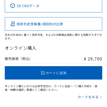
中国 RoHS表
※1 ※2
3D CADデータ
この製品の規格認証/適合状況ページへ
Pb
Hg
Cd
Cr(VI)
その他の認証はこちらのページからご検索ください
該非判定見解書/項目別対比表
X
O
O
O
日本の外為法に基づく該非判定、およびEAR再輸出規制に関する見解が入手でき
ます。
"対応済み"や非含有の記載がされた商品であっても、流通
在庫等で未対応品が混在する可能性があります。
オンライン購入
非含有品が必要な際は、弊社営業部門もしくは販売店へお
問い合わせください。
¥ 29,700
販売価格（税込）
この製品のRoHS/REACH対応状況ページへ
カートに追加
オンライン購入における出荷予定日は、カートに追加～「ご購入手続き：価
格・納期の確認」画面にてご確認ください。
カートをみる