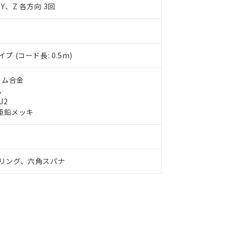
品への在庫切替を完了していることから、特段のことがない限り、20
Y、Z 各方向 3回
す。
 (コード長: 0.5m)
ウム合金
ム
J2
 亜鉛メッキ
リング、六角スパナ