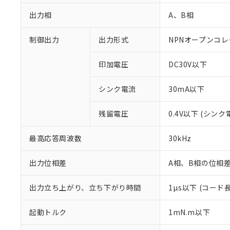
出力相
A、B相
制御出力
出力形式
NPNオープンコレ
印加電圧
DC30V以下
シンク電流
30mA以下
残留電圧
0.4V以下 (シンク
※1 対応状況
対応済み：EU
最高応答周波数
30kHz
対応予定：EU R
対応予定なし：EU
出力位相差
A相、B相の位相差 
調査・確認中：EU
ご利用条件
非該当品：ライセ
出力立ち上がり、立ち下がり時間
※1 中国RoHS
1µs以下 (コード
仕入先様の事情に
があります。
以下の条件をお読
「○」：最大均質
起動トルク
1mN.m以下
「×」：最大均質
本サービスは
当社は、これ
*EU RoHS指令（10物