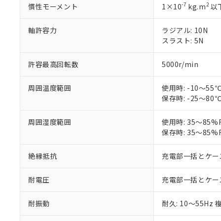
「－」：未確認で
鉛(Pb) 1000ppm以下、
くものです。
う）を輸出ま
-7
2
慣性モーメント
1×10
kg.m
以
記
説明
六価クロム(Cr(Ⅵ)) 1
当社制御機器
などの必要な
フタル酸ビス(2-エチルヘ
号
*中国RoHS10物質の基準値 
ル（DBP） 1000ppm
在庫状況およ
当社は規制貨
軸許容力
Pb(鉛) :1000ppm、 Hg
ラジアル: 10N
但し、RoHS指令で産
のであり、閲
ます。
Cr(Ⅵ)(六価クロム) : 
フタル酸エステル類の４
スラスト: 5N
○
一定数以
DBP(フタル酸ジブチル) :
い。
当社は貴社製
DEHP(フタル酸ビス(2-エ
正式な納期状
置等に一切使
許容最高回転数
5000r/min
当社販売員に
※2 対応予定月
△
一定数に
当社は、貴社
オムロン制御
また当社は、
※2 環境保護使
在庫状況およ
周囲温度範囲
使用時: -10～5
部品在庫の切り替
たしません。
－
在庫なし
す。
保存時: -25～8
「ｅ」：有害物質
機器販売
マイパーツ機
「10」：通常の
ている必要が
味します。
周囲湿度範囲
使用時: 35～85
空
受注生産
お客様が当ウ
※3 非含有証明
「－」：未確認で
保存時: 35～85
白
が、当社の製
さい。
下記の非含有証明
絶縁抵抗
充電部一括とケース間
※当社の共同
いる法人を指
EU RoHS指令（
耐電圧
充電部一括とケース間: 
51物質の非含有証
※本証明書は発行
また、RoHS指
耐振動
耐久: 10～55Hz 
混在することから