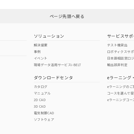
N/A
N/A
非含有証明書
※3
ページ先頭へ戻る
ダウンロードはこちら
型式承認
NK型式承認
ABS型式承認
韓国
（日本
（アメリカ
ソリューション
サービスサポ
舶規格）
船舶規格）
船舶規格）
解決提案
テスト機貸出
事例
ロボティクスサ
No
No
イベント
日本語相談窓口
現場データ活用サービスi-BELT
輸出該非判定
I)
PBBs
PBDEs
DBP
ダウンロードセンタ
eラーニング
この製品の規格認証/適合
その他の認証はこちらのページからご
カタログ
eラーニングのご
マニュアル
コースを選んで受
O
O
O
2D CAD
eラーニングコー
3D CAD
電気制御CAD
在庫等で未対応品が混在する可能性があります。
ソフトウェア
問い合わせください。