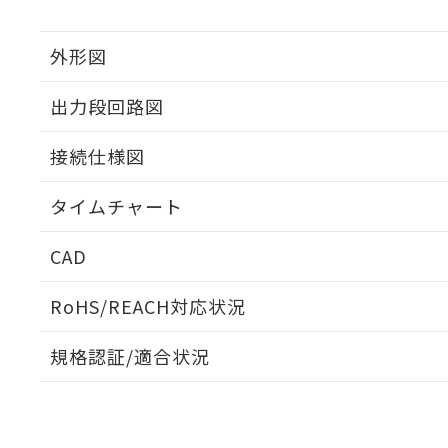
外形図
出力段回路図
接続仕様図
タイムチャート
CAD
ログイン/会員登録いただくと、CADデータをダウンロ
RoHS/REACH対応状況
規格認証/適合状況
EU RoHS
注意事項・凡例
UL認証
CSA認証
CEマーキング
ダウンロードデータをご利用いただく前に、以下を必ずお読