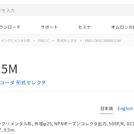
ウンロード
サポート
セミナ
オムロンの
インクリメンタル形
>
E6A2-C
>
形式セレクタ
>
E6A2-CW5C 500P/R 0.5M
.5M
エンコーダ 形式セレクタ
日本語
English
メンタル形, 外径φ25, NPNオープンコレクタ出力, 500P/R, DC12
 0.5m