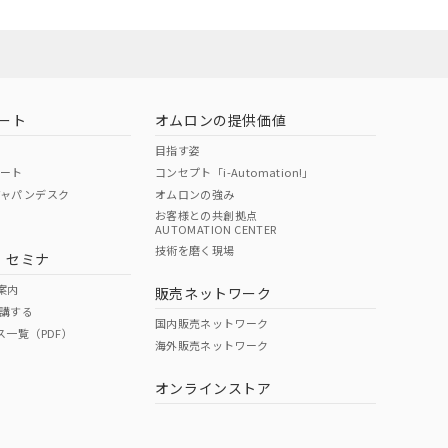
ート
オムロンの提供価値
目指す姿
ポート
コンセプト「i-Automation!」
ジャパンデスク
オムロンの強み
お客様との共創拠点
AUTOMATION CENTER
DIBP
BBP
DEHP
環境保護
技術を磨く現場
・セミナ
状況ページへ
使用期限
検索ください
案内
販売ネットワーク
講する
O
O
O
10
国内販売ネットワーク
ス一覧（PDF）
海外販売ネットワーク
オンラインストア