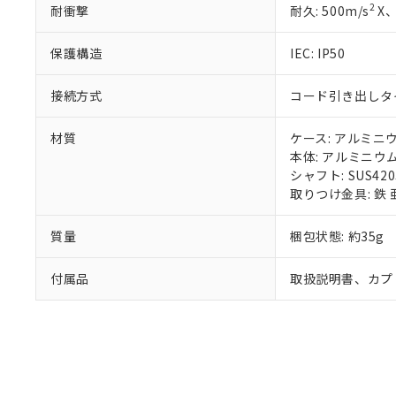
既に当社にて対応
2
耐衝撃
耐久: 500m/s
X、
り割愛しておりま
保護構造
IEC: IP50
接続方式
コード引き出しタイプ
材質
ケース: アルミニ
本体: アルミニウ
シャフト: SUS420
取りつけ金具: 鉄
質量
梱包状態: 約35g
付属品
取扱説明書、カプ