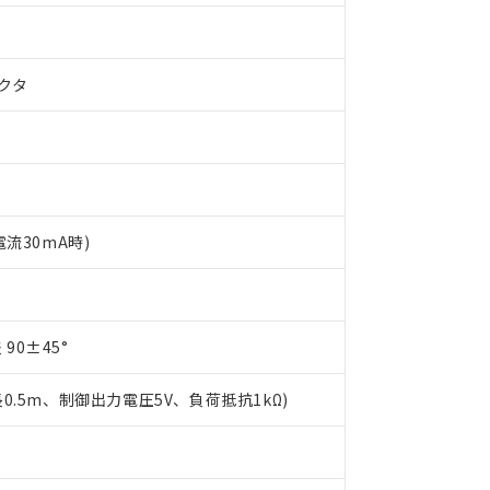
クタ
電流30mA時)
 RoHS指令（10物質）の非含有に対応した製品が提供可能な商品です
oHS指令（10物質）の非含有に対応した製品に切り替える予定のある
 RoHS指令（10物質）の非含有に非対応の商品で、対応品を出す予
90±45°
 RoHS指令（10物質）の非含有の対応状況を調査中または確認中の
ンス料など無形物で、有害物質有無と関係のない商品です。
○×表
長0.5m、制御出力電圧5V、負荷抵抗1kΩ)
より、非含有部品としていたものが、含有品と判明した場合などやむ
みいただき、同意のうえご利用ください。
材料含有率が中国RoHSの基準値以下であることを示します。
材料含有率が中国RoHSの基準値を超えていることを示します。
、当社制御機器事業取扱商品の当社在庫状況および標準価格(税抜)
ら貴社製品のうち、外国為替および外国貿易法に定める商品（以下｢
質）：