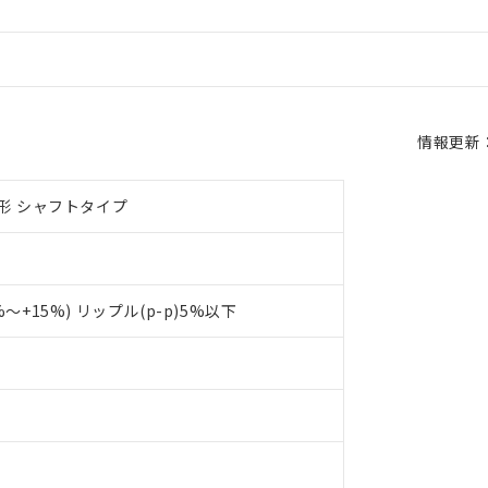
情報更新：2
形 シャフトタイプ
0%～+15%) リップル(p-p)5%以下