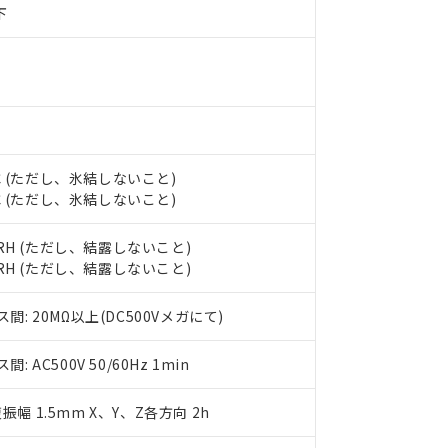
す。当社販売部門へお問い合わせください。
 水銀(Hg) 1000ppm以下、 カドミウム(Cd) 100ppm以下、
たは国外への提供する場合は、日本国政府の輸出許可(または役務取
下
000ppm以下、ポリ臭化ビフェニル類(PBB) 1000ppm以下、ポリ臭化ジフェニルエーテル類(P
事業取扱商品の中には、本サービスの対象外となる商品もあること
手続きをとります。
キシル) (DEHP)(別名：DOP) 1000ppm以下、フタル酸ブチルベンジル（BBP） 100
(GB/T26572)：
以下、フタル酸ジイソブチル (DIBP) 1000ppm以下
び標準価格照会結果は、記載している更新日時点での社内データに
物を破棄する場合は、完全に破砕するなど、違法に輸出されないよ
(水銀) : 1000ppm、 Cd(カドミウム) : 100ppm、
業用監視および制御機器に対する適用除外項目は除く。
覧された時点での実際の在庫および標準価格とは異なる場合がある
1000ppm、 PBBs(ポリ臭化ビフェニル類) : 1000ppm、 PBDEs(ポリ臭化ジフェニルエーテル類
物質については閾値を超える意図的な使用がないことを確認しています。
上の在庫あり
 1000ppm、 DIBP(フタル酸ジイソブチル) : 1000ppm、 BBP(フタル酸ブチルベンジル) :
品を、核兵器、ミサイル、化学兵器、生物兵器またはその他武器並
チルヘキシル)) : 1000ppm
況および標準価格はお客様のお取引先、またはお客様担当のオムロ
用いたしません。
ご相談ください。
は満たないが在庫あり
製品を第三者に販売する場合は、上記1、2および3の内容を当該第
機器販売店や当社販売拠点は「
販売ネットワーク
」をご確認くだ
販売先および販売に係わる関係者が違法に輸出するおそれがある場
用期限
び標準価格結果を当社の事前の承諾なく第三者に漏洩または開示し
5℃ (ただし、氷結しないこと)
え状況などにより、予定月が前後することがあります。
(最新の在庫状況については、お客様のお取引先、またはお客様担当
0℃ (ただし、氷結しないこと)
（10物質）のすべてが基準値以下であることを示します。
店・当社販売員にご確認ください)
能（部品リスト作成サービス）をご利用いただくには、I-Webメン
使用状況下において有害物質が外部に漏えいし、環境に深刻な影響を
あります。
%RH (ただし、結露しないこと)
機種、また在庫状況の情報を公開していない機種
ェブサイト上で当社にご登録された部品リストについて、当社およ
書ダウンロード
す。当社販売部門へお問い合わせください。
%RH (ただし、結露しないこと)
品・サービスに関するお客様との取引・商談に必要な範囲で利用す
合意する
キャンセル
書をダウンロードすることができます。
: 20MΩ以上(DC500Vメガにて)
利用者とは、
"個人情報の共同利用に関して"
の「1.共同利用者の
します。
10物質）の非含有証明書
AC500V 50/60Hz 1min
明書（当社基準）
日時点で非含有を証明するもので、過去に遡って非含有を証明するも
令のフタル酸エステル類４物質の対応では、対応完了までの期間は出
複振幅 1.5mm X、Y、Z各方向 2h
備考欄に対応日を記載しておりました。