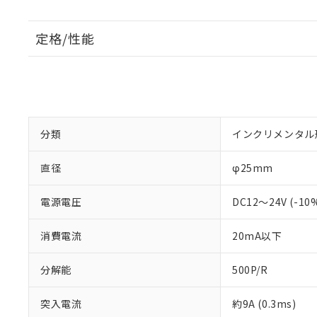
定格/性能
分類
インクリメンタル
直径
φ25mm
電源電圧
DC12～24V (-1
消費電流
20mA以下
分解能
500P/R
突入電流
約9A (0.3ms)