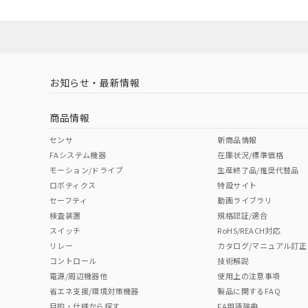
No
No
Yes
対応状況
対応予定月
※1
※2
ソフトウェアの使用条件
対応済み
LR型式承認
DNV型式承認
BV型式承認
KR
（イギリス
（ノルウェー
（フランス
（
お知らせ・最新情報
中国 RoHS
注意事項・凡例
船舶規格）
船舶規格）
船舶規格）
船
商品情報
No
No
No
No
中国 RoHS表
※1 ※2
センサ
新商品情報
FAシステム機器
在庫状況/標準価格
Pb
Hg
Cd
Cr(V
モーション/ドライブ
生産終了品/推奨代替品
ロボティクス
特設サイト
セーフティ
動画ライブラリ
検査装置
規格認証/適合
X
O
O
O
スイッチ
RoHS/REACH対応
リレー
カタログ/マニュアル訂正
コントロール
技術解説
"対応済み"や非含有の記載がされた商品であっても、流通
電源/周辺機器他
使用上の注意事項
非含有品が必要な際は、弊社営業部門もしくは販売店へお
省エネ支援/環境対策機器
製品に関するFAQ
目的・仕様から探す
FA用語辞典