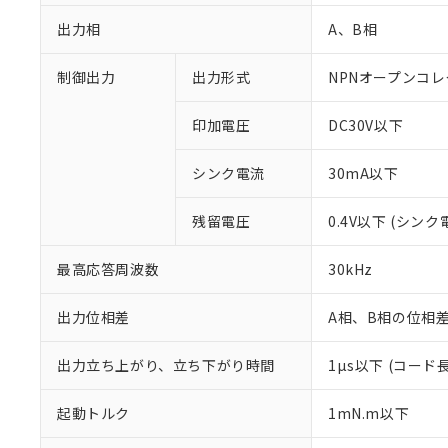
出力相
A、B相
制御出力
出力形式
NPNオープンコレ
印加電圧
DC30V以下
シンク電流
30mA以下
残留電圧
0.4V以下 (シンク
※1 対応状況
対応済み：EU
最高応答周波数
30kHz
対応予定：EU R
対応予定なし：EU
出力位相差
A相、B相の位相差 
調査・確認中：EU
ご利用条件
非該当品：ライセ
出力立ち上がり、立ち下がり時間
※1 中国RoHS
1µs以下 (コード
仕入先様の事情に
があります。
以下の条件をお読
「○」：最大均質
起動トルク
1mN.m以下
「×」：最大均質
本サービスは
当社は、これ
*EU RoHS指令（10物