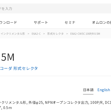
ウンロード
サポート
セミナ
オムロンの
インクリメンタル形
>
E6A2-C
>
形式セレクタ
>
E6A2-CW5C 100P/R 0.5M
.5M
エンコーダ 形式セレクタ
日本語
English
メンタル形, 外径φ25, NPNオープンコレクタ出力, 100P/R, DC12
 0.5m