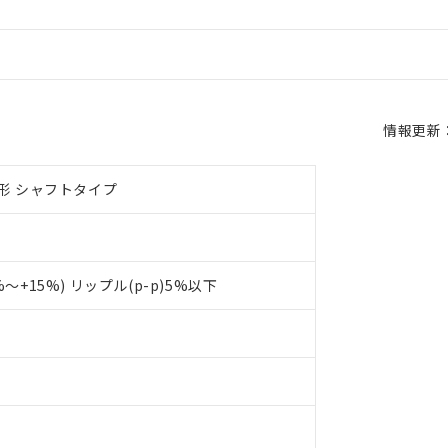
情報更新：2
形 シャフトタイプ
0%～+15%) リップル(p-p)5%以下