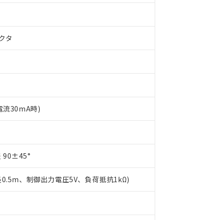
クタ
電流30mA時)
 RoHS指令（10物質）の非含有に対応した製品が提供可能な商品です
oHS指令（10物質）の非含有に対応した製品に切り替える予定のある
 RoHS指令（10物質）の非含有に非対応の商品で、対応品を出す予
90±45°
 RoHS指令（10物質）の非含有の対応状況を調査中または確認中の
ンス料など無形物で、有害物質有無と関係のない商品です。
○×表
長0.5m、制御出力電圧5V、負荷抵抗1kΩ)
より、非含有部品としていたものが、含有品と判明した場合などやむ
みいただき、同意のうえご利用ください。
材料含有率が中国RoHSの基準値以下であることを示します。
材料含有率が中国RoHSの基準値を超えていることを示します。
、当社制御機器事業取扱商品の当社在庫状況および標準価格(税抜)
ら貴社製品のうち、外国為替および外国貿易法に定める商品（以下｢
質）：