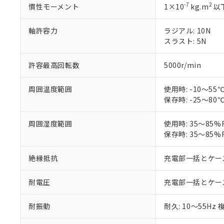
「－」：未確認で
鉛(Pb) 1000ppm以下、
くものです。
う）を輸出ま
-7
2
慣性モーメント
1×10
kg.m
以
記
説明
六価クロム(Cr(Ⅵ)) 1
当社制御機器
などの必要な
フタル酸ビス(2-エチルヘ
号
*中国RoHS10物質の基準値 
ル（DBP） 1000ppm
在庫状況およ
当社は規制貨
軸許容力
Pb(鉛) :1000ppm、 Hg
ラジアル: 10N
但し、RoHS指令で産
のであり、閲
ます。
Cr(Ⅵ)(六価クロム) : 
フタル酸エステル類の４
スラスト: 5N
○
一定数以
DBP(フタル酸ジブチル) :
い。
当社は貴社製
DEHP(フタル酸ビス(2-エ
正式な納期状
置等に一切使
許容最高回転数
5000r/min
当社販売員に
※2 対応予定月
△
一定数に
当社は、貴社
オムロン制御
また当社は、
※2 環境保護使
在庫状況およ
周囲温度範囲
使用時: -10～5
部品在庫の切り替
たしません。
－
在庫なし
す。
保存時: -25～8
「ｅ」：有害物質
機器販売
マイパーツ機
「10」：通常の
ている必要が
味します。
周囲湿度範囲
使用時: 35～85
空
受注生産
お客様が当ウ
※3 非含有証明
「－」：未確認で
保存時: 35～85
白
が、当社の製
さい。
下記の非含有証明
絶縁抵抗
充電部一括とケース間
※当社の共同
いる法人を指
EU RoHS指令（
耐電圧
充電部一括とケース間: 
51物質の非含有証
※本証明書は発行
また、RoHS指
耐振動
耐久: 10～55Hz 
混在することから