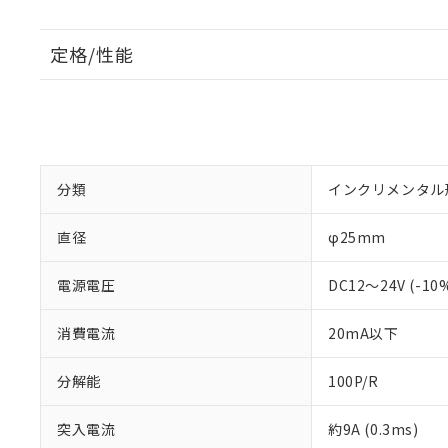
定格/性能
分類
インクリメンタル
直径
φ25mm
電源電圧
DC12～24V (-1
消費電流
20mA以下
分解能
100P/R
突入電流
約9A (0.3ms)