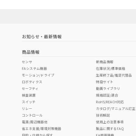
No
No
Yes
対応状況
対応予定月
※1
※2
ソフトウェアの使用条件
対応済み
LR型式承認
DNV型式承認
BV型式承認
KR
（イギリス
（ノルウェー
（フランス
（
お知らせ・最新情報
中国 RoHS
注意事項・凡例
船舶規格）
船舶規格）
船舶規格）
船
商品情報
No
No
No
No
中国 RoHS表
※1 ※2
センサ
新商品情報
FAシステム機器
在庫状況/標準価格
Pb
Hg
Cd
Cr(V
モーション/ドライブ
生産終了品/推奨代替品
ロボティクス
特設サイト
セーフティ
動画ライブラリ
検査装置
規格認証/適合
X
O
O
O
スイッチ
RoHS/REACH対応
リレー
カタログ/マニュアル訂正
コントロール
技術解説
"対応済み"や非含有の記載がされた商品であっても、流通
電源/周辺機器他
使用上の注意事項
非含有品が必要な際は、弊社営業部門もしくは販売店へお
省エネ支援/環境対策機器
製品に関するFAQ
目的・仕様から探す
FA用語辞典