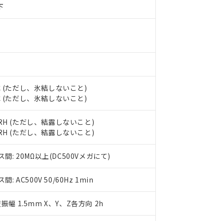
す。当社販売部門へお問い合わせください。
 水銀(Hg) 1000ppm以下、 カドミウム(Cd) 100ppm以下、
たは国外への提供する場合は、日本国政府の輸出許可(または役務取
下
000ppm以下、ポリ臭化ビフェニル類(PBB) 1000ppm以下、ポリ臭化ジフェニルエーテル類(P
事業取扱商品の中には、本サービスの対象外となる商品もあること
手続きをとります。
キシル) (DEHP)(別名：DOP) 1000ppm以下、フタル酸ブチルベンジル（BBP） 100
(GB/T26572)：
以下、フタル酸ジイソブチル (DIBP) 1000ppm以下
び標準価格照会結果は、記載している更新日時点での社内データに
物を破棄する場合は、完全に破砕するなど、違法に輸出されないよ
(水銀) : 1000ppm、 Cd(カドミウム) : 100ppm、
業用監視および制御機器に対する適用除外項目は除く。
覧された時点での実際の在庫および標準価格とは異なる場合がある
1000ppm、 PBBs(ポリ臭化ビフェニル類) : 1000ppm、 PBDEs(ポリ臭化ジフェニルエーテル類
物質については閾値を超える意図的な使用がないことを確認しています。
上の在庫あり
 1000ppm、 DIBP(フタル酸ジイソブチル) : 1000ppm、 BBP(フタル酸ブチルベンジル) :
品を、核兵器、ミサイル、化学兵器、生物兵器またはその他武器並
チルヘキシル)) : 1000ppm
況および標準価格はお客様のお取引先、またはお客様担当のオムロ
用いたしません。
ご相談ください。
は満たないが在庫あり
製品を第三者に販売する場合は、上記1、2および3の内容を当該第
機器販売店や当社販売拠点は「
販売ネットワーク
」をご確認くだ
販売先および販売に係わる関係者が違法に輸出するおそれがある場
用期限
び標準価格結果を当社の事前の承諾なく第三者に漏洩または開示し
5℃ (ただし、氷結しないこと)
え状況などにより、予定月が前後することがあります。
(最新の在庫状況については、お客様のお取引先、またはお客様担当
0℃ (ただし、氷結しないこと)
（10物質）のすべてが基準値以下であることを示します。
店・当社販売員にご確認ください)
能（部品リスト作成サービス）をご利用いただくには、I-Webメン
使用状況下において有害物質が外部に漏えいし、環境に深刻な影響を
あります。
%RH (ただし、結露しないこと)
機種、また在庫状況の情報を公開していない機種
ェブサイト上で当社にご登録された部品リストについて、当社およ
書ダウンロード
す。当社販売部門へお問い合わせください。
%RH (ただし、結露しないこと)
品・サービスに関するお客様との取引・商談に必要な範囲で利用す
合意する
キャンセル
書をダウンロードすることができます。
: 20MΩ以上(DC500Vメガにて)
利用者とは、
"個人情報の共同利用に関して"
の「1.共同利用者の
します。
10物質）の非含有証明書
AC500V 50/60Hz 1min
明書（当社基準）
日時点で非含有を証明するもので、過去に遡って非含有を証明するも
令のフタル酸エステル類４物質の対応では、対応完了までの期間は出
複振幅 1.5mm X、Y、Z各方向 2h
備考欄に対応日を記載しておりました。