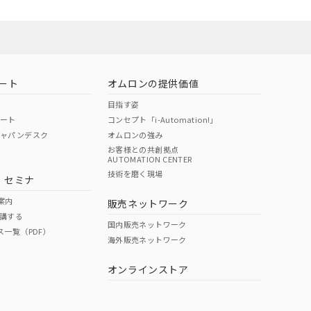
ート
オムロンの提供価値
目指す姿
ポート
コンセプト「i-Automation!」
ジャパンデスク
オムロンの強み
お客様との共創拠点
AUTOMATION CENTER
DIBP
BBP
DEHP
環境保護
技術を磨く現場
・セミナ
状況ページへ
使用期限
検索ください
案内
販売ネットワーク
講する
O
O
O
10
国内販売ネットワーク
ス一覧（PDF）
海外販売ネットワーク
オンラインストア