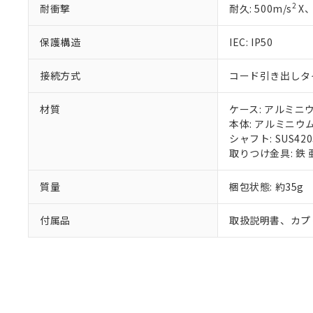
既に当社にて対応
2
耐衝撃
耐久: 500m/s
X、
り割愛しておりま
保護構造
IEC: IP50
接続方式
コード引き出しタイプ
材質
ケース: アルミニ
本体: アルミニウ
シャフト: SUS420
取りつけ金具: 鉄
質量
梱包状態: 約35g
付属品
取扱説明書、カプ