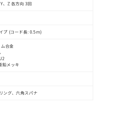
品への在庫切替を完了していることから、特段のことがない限り、20
Y、Z 各方向 3回
す。
 (コード長: 0.5m)
ウム合金
ム
J2
 亜鉛メッキ
リング、六角スパナ