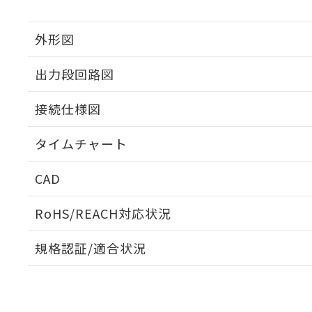
外形図
出力段回路図
接続仕様図
タイムチャート
CAD
ログイン/会員登録いただくと、CADデータをダウンロ
RoHS/REACH対応状況
規格認証/適合状況
EU RoHS
注意事項・凡例
UL認証
CSA認証
CEマーキング
ダウンロードデータをご利用いただく前に、以下を必ずお読