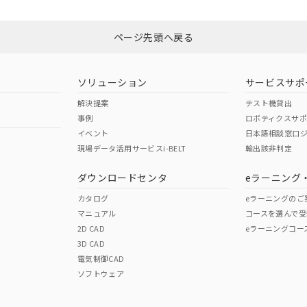
N/A
N/A
非含有証明書
※3
ページ先頭へ戻る
ダウンロードはこちら
型式承認
NK型式承認
ABS型式承認
韓国
（日本
（アメリカ
ソリューション
サービスサポ
舶規格）
船舶規格）
船舶規格）
解決提案
テスト機貸出
事例
ロボティクスサ
No
No
イベント
日本語相談窓口
現場データ活用サービスi-BELT
輸出該非判定
I)
PBBs
PBDEs
DBP
ダウンロードセンタ
eラーニング
この製品の規格認証/適合
その他の認証はこちらのページからご
カタログ
eラーニングのご
マニュアル
コースを選んで受
O
O
O
2D CAD
eラーニングコー
3D CAD
電気制御CAD
在庫等で未対応品が混在する可能性があります。
ソフトウェア
問い合わせください。