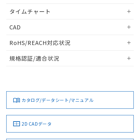
※本証明書は発行日時点で非含有を証明す
用者の範囲」に記載されている法人を
るもので、過去に遡って非含有を証明する
情報更新：2024/07/25
指します。
タイムチャート
ものではありません。
また、RoHS指令のフタル酸エステル類４
情報更新：2024/07/25
CAD
物質の対応では、対応完了までの期間は出
荷製品に未対応品が混在することから備考
ログイン/会員登録いただくと、CADデータをダウンロー
欄に対応日を記載しておりました。
RoHS/REACH対応状況
ドすることができます。
既に当社にて対応品への在庫切替を完了
していることから、特段のことがない限
情報更新：2026/7/29
規格認証/適合状況
り、2022年1月12日より割愛しておりま
す。
ログイン/会員登録
EU RoHS
注意事項・凡例
UL認証
CSA認証
CEマーキング
No
No
Yes
対応状況
対応予定月
※1
※2
ダウンロードデータをご利用いただく前に、以下を必ずお読
みください。
カタログ/データシート/マニュアル
対応済み
ソフトウェアの使用条件
LR型式承認
DNV型式承認
BV型式承認
KR型式承
（イギリス
（ノルウェー
（フランス
（韓国
船舶規格）
船舶規格）
船舶規格）
船舶規格
中国 RoHS
注意事項・凡例
2D CADデータ
No
No
No
No