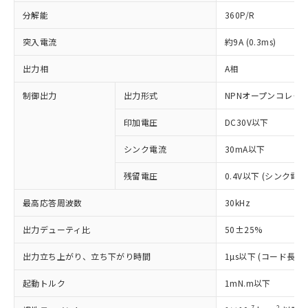
分解能
360P/R
突入電流
約9A (0.3ms)
出力相
A相
制御出力
出力形式
NPNオープンコレク
印加電圧
DC30V以下
シンク電流
30mA以下
残留電圧
0.4V以下 (シンク電流
最高応答周波数
30kHz
出力デューティ比
50±25%
出力立ち上がり、立ち下がり時間
1µs以下 (コード長0
※1 対応状況
起動トルク
1mN.m以下
対応済み：EU RoHS指令（10物質）の
非含有に対応した製品が提供可能な商品で
-7
2