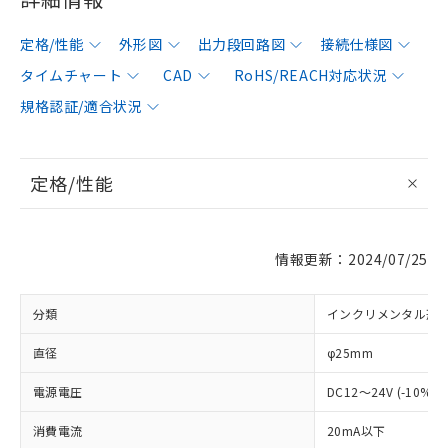
定格/性能
外形図
出力段回路図
接続仕様図
タイムチャート
CAD
RoHS/REACH対応状況
規格認証/適合状況
定格/性能
情報更新：2024/07/25
分類
インクリメンタル形 
直径
φ25mm
電源電圧
DC12～24V (-10%
消費電流
20mA以下