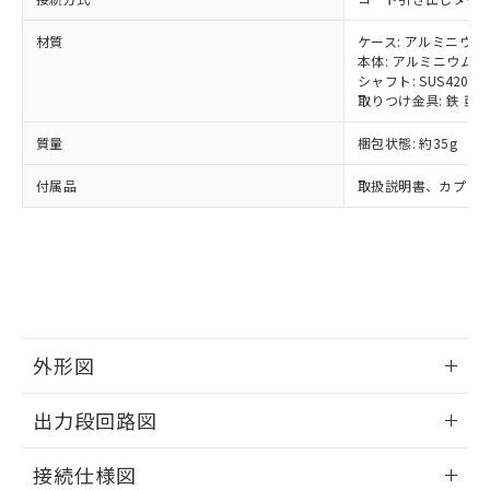
ルベンジル（BBP） 1000ppm以下、フタル酸ジブチル
全に破砕するなど、違法に輸出されな
DBP(フタル酸ジブチル) : 1000ppm、 DIBP(フタル酸ジ
様のお取引先、またはお客様担当のオ
（DBP） 1000ppm以下、フタル酸ジイソブチル
イソブチル) : 1000ppm、 BBP(フタル酸ブチルベンジ
△
一定数には満たないが在庫あり
いよう必要な手段を講じます。
ムロン制御機器販売店・当社販売員に
(DIBP) 1000ppm以下
材質
ケース: アルミニウム
ル) : 1000ppm、
当社は貴社製品を、核兵器、ミサイ
但し、RoHS指令で産業用監視および制御機器に対する
DEHP(フタル酸ビス(2-エチルヘキシル)) : 1000ppm
本体: アルミニウム
ご相談ください。
適用除外項目は除く。
ル、化学兵器、生物兵器またはその他
シャフト: SUS420J2
－
在庫なし(最新の在庫状況につ
オムロン制御機器販売店や当社販売拠
フタル酸エステル類の４物質については閾値を超える意
取りつけ金具: 鉄 亜
武器並びにこれらの製造装置等に一切
いては、お客様のお取引先、ま
図的な使用がないことを確認しています。
点は「
販売ネットワーク
」をご確認
※2 環境保護使用期限
使用いたしません。
たはお客様担当のオムロン制御
ください。
質量
梱包状態: 約35g
当社は、貴社製品を第三者に販売する
機器販売店・当社販売員にご確
在庫状況および標準価格結果を当社の
※2 対応予定月
「ｅ」：有害物質（10物質）のすべてが基
場合は、上記1、2および3の内容を当
認ください)
事前の承諾なく第三者に漏洩または開
付属品
取扱説明書、カプリ
準値以下であることを示します。
該第三者に通知します。また当社は、
示しないようお願いします。
部品在庫の切り替え状況などにより、予定
「10」：通常の使用状況下において有害物
販売先および販売に係わる関係者が違
マイパーツ機能（部品リスト作成サー
空
受注生産機種、また在庫状況の
月が前後することがあります。
質が外部に漏えいし、環境に深刻な影響を
法に輸出するおそれがある場合は、取
ビス）をご利用いただくには、I-Web
白
情報を公開していない機種
及ぼさない年数を意味します。
り引きをいたしません。
メンバーズにご登録されている必要が
「－」：未確認です。当社販売部門へお問
あります。
い合わせください。
お客様が当ウェブサイト上で当社にご
※3 非含有証明書ダウンロード
登録された部品リストについて、当社
および当社の共同利用者が、当社の製
外形図
下記の非含有証明書をダウンロードするこ
品・サービスに関するお客様との取
とができます。
情報更新：2024/07/25
合意する
キャンセル
引・商談に必要な範囲で利用すること
出力段回路図
をご了承ください。
EU RoHS指令（10物質）の非含有証明書
※当社の共同利用者とは、
"個人情報
情報更新：2024/07/25
51物質の非含有証明書（当社基準）
接続仕様図
の共同利用に関して"
の「1.共同利