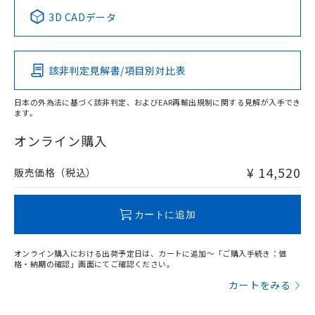
中国 RoHS表
※1 ※2
3D CADデータ
この製品の規格認証/適合状況ページへ
Pb
Hg
Cd
Cr(VI)
その他の認証はこちらのページからご検索ください
該非判定見解書/項目別対比表
X
O
O
O
日本の外為法に基づく該非判定、およびEAR再輸出規制に関する見解が入手でき
ます。
"対応済み"や非含有の記載がされた商品であっても、流通
在庫等で未対応品が混在する可能性があります。
オンライン購入
非含有品が必要な際は、弊社営業部門もしくは販売店へお
問い合わせください。
¥ 14,520
販売価格（税込）
この製品のRoHS/REACH対応状況ページへ
カートに追加
オンライン購入における出荷予定日は、カートに追加～「ご購入手続き：価
格・納期の確認」画面にてご確認ください。
カートをみる