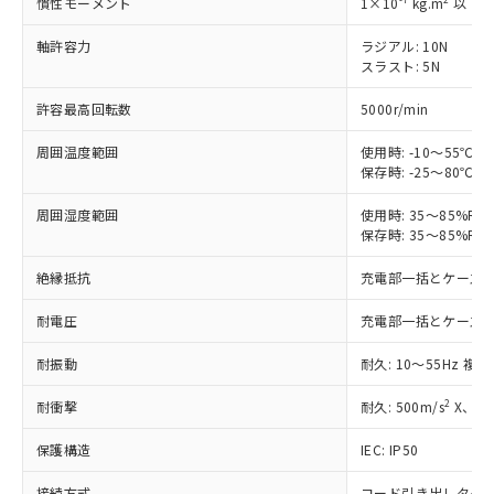
慣性モーメント
1×10
kg.m
以下
す。
対応予定：EU RoHS指令（10物質）の非含
軸許容力
ラジアル: 10N
ご利用条件
有に対応した製品に切り替える予定のある
スラスト: 5N
商品です。
対応予定なし：EU RoHS指令（10物質）の
許容最高回転数
5000r/min
以下の条件をお読みいただき、同意のうえ
非含有に非対応の商品で、対応品を出す予
ご利用ください。
定はありません。
周囲温度範囲
使用時: -10～55℃
保存時: -25～80℃
調査・確認中：EU RoHS指令（10物質）の
本サービスは、当社制御機器事業取扱
※1 中国RoHS○×表
非含有の対応状況を調査中または確認中の
商品の当社在庫状況および標準価格
周囲湿度範囲
使用時: 35～85%R
商品です。
(税抜)を提供させていただくもので
保存時: 35～85%R
「○」：最大均質材料含有率が中国RoHSの
非該当品：ライセンス料など無形物で、有
す。
基準値以下であることを示します。
害物質有無と関係のない商品です。
絶縁抵抗
充電部一括とケース間: 
当社制御機器事業取扱商品の中には、
「×」：最大均質材料含有率が中国RoHSの
仕入先様の事情により、非含有部品として
本サービスの対象外となる商品もある
基準値を超えていることを示します。
いたものが、含有品と判明した場合などや
当社は、これら貴社製品のうち、外国
耐電圧
充電部一括とケース間: AC
ことをご了承ください。
「－」：未確認です。当社販売部門へお問
むを得ず変更することがあります。
為替および外国貿易法に定める商品
在庫状況および標準価格照会結果は、
い合わせください。
耐振動
耐久: 10～55Hz 複振
（以下｢規制貨物等」という）を輸出
記載している更新日時点での社内デー
*EU RoHS指令（10物質）：
または国外への提供する場合は、日本
記
タに基づき作成されるものであり、閲
説明
鉛(Pb) 1000ppm以下、 水銀(Hg) 1000ppm以下、 カド
*中国RoHS10物質の基準値 (GB/T26572)：
2
耐衝撃
耐久: 500m/s
X、Y、
国政府の輸出許可(または役務取引許
号
覧された時点での実際の在庫および標
ミウム(Cd) 100ppm以下、
Pb(鉛) :1000ppm、 Hg(水銀) : 1000ppm、 Cd(カドミウ
可)を取得するなどの必要な手続きを
六価クロム(Cr(Ⅵ)) 1000ppm以下、ポリ臭化ビフェニル
ム) : 100ppm、
準価格とは異なる場合があることをご
保護構造
IEC: IP50
類(PBB) 1000ppm以下、ポリ臭化ジフェニルエーテル類
Cr(Ⅵ)(六価クロム) : 1000ppm、 PBBs(ポリ臭化ビフェ
とります。
了承ください。
(PBDE) 1000ppm以下、フタル酸ビス(2-エチルヘキシ
○
一定数以上の在庫あり
ニル類) : 1000ppm、 PBDEs(ポリ臭化ジフェニルエーテ
当社は規制貨物を破棄する場合は、完
ル) (DEHP)(別名：DOP) 1000ppm以下、フタル酸ブチ
正式な納期状況および標準価格はお客
ル類) : 1000ppm、
接続方式
コード引き出しタイプ (