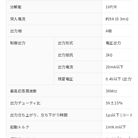
分解能
10P/R
突入電流
約9A (0.3ms)
出力相
A相
制御出力
出力形式
電圧出力
出力抵抗
2kΩ
出力電流
20mA以下
残留電圧
0.4V以下 (出力電
最高応答周波数
30kHz
出力デューティ比
50±25%
出力立ち上がり、立ち下がり時間
1µs以下 (コード長
※1 対応状況
起動トルク
1mN.m以下
対応済み：EU RoHS指令（10物質）の
非含有に対応した製品が提供可能な商品で
-7
2