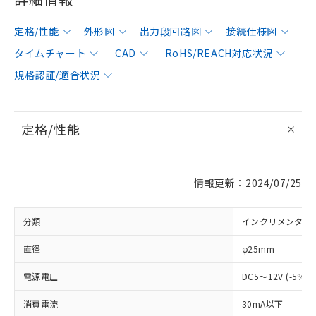
定格/性能
外形図
出力段回路図
接続仕様図
タイムチャート
CAD
RoHS/REACH対応状況
規格認証/適合状況
定格/性能
情報更新：2024/07/25
分類
インクリメンタル
直径
φ25mm
電源電圧
DC5～12V (-5%
消費電流
30mA以下