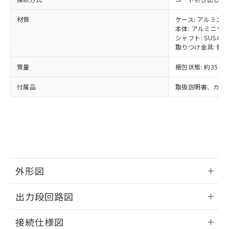
ルベンジル（BBP） 1000ppm以下、フタル酸ジブチル
全に破砕するなど、違法に輸出されな
DBP(フタル酸ジブチル) : 1000ppm、 DIBP(フタル酸ジ
様のお取引先、またはお客様担当のオ
（DBP） 1000ppm以下、フタル酸ジイソブチル
イソブチル) : 1000ppm、 BBP(フタル酸ブチルベンジ
△
一定数には満たないが在庫あり
いよう必要な手段を講じます。
ムロン制御機器販売店・当社販売員に
(DIBP) 1000ppm以下
材質
ケース: アルミニ
ル) : 1000ppm、
当社は貴社製品を、核兵器、ミサイ
但し、RoHS指令で産業用監視および制御機器に対する
DEHP(フタル酸ビス(2-エチルヘキシル)) : 1000ppm
本体: アルミニウ
ご相談ください。
適用除外項目は除く。
ル、化学兵器、生物兵器またはその他
シャフト: SUS420
－
在庫なし(最新の在庫状況につ
オムロン制御機器販売店や当社販売拠
フタル酸エステル類の４物質については閾値を超える意
取りつけ金具: 鉄
武器並びにこれらの製造装置等に一切
いては、お客様のお取引先、ま
図的な使用がないことを確認しています。
点は「
販売ネットワーク
」をご確認
※2 環境保護使用期限
使用いたしません。
たはお客様担当のオムロン制御
ください。
質量
梱包状態: 約35g
当社は、貴社製品を第三者に販売する
機器販売店・当社販売員にご確
在庫状況および標準価格結果を当社の
※2 対応予定月
「ｅ」：有害物質（10物質）のすべてが基
場合は、上記1、2および3の内容を当
認ください)
事前の承諾なく第三者に漏洩または開
付属品
取扱説明書、カプ
準値以下であることを示します。
該第三者に通知します。また当社は、
示しないようお願いします。
部品在庫の切り替え状況などにより、予定
「10」：通常の使用状況下において有害物
販売先および販売に係わる関係者が違
マイパーツ機能（部品リスト作成サー
空
受注生産機種、また在庫状況の
月が前後することがあります。
質が外部に漏えいし、環境に深刻な影響を
法に輸出するおそれがある場合は、取
ビス）をご利用いただくには、I-Web
白
情報を公開していない機種
及ぼさない年数を意味します。
り引きをいたしません。
メンバーズにご登録されている必要が
「－」：未確認です。当社販売部門へお問
あります。
い合わせください。
お客様が当ウェブサイト上で当社にご
※3 非含有証明書ダウンロード
登録された部品リストについて、当社
および当社の共同利用者が、当社の製
外形図
下記の非含有証明書をダウンロードするこ
品・サービスに関するお客様との取
とができます。
情報更新：2024/07/25
合意する
キャンセル
引・商談に必要な範囲で利用すること
出力段回路図
をご了承ください。
EU RoHS指令（10物質）の非含有証明書
※当社の共同利用者とは、
"個人情報
情報更新：2024/07/25
51物質の非含有証明書（当社基準）
接続仕様図
の共同利用に関して"
の「1.共同利