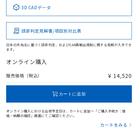
中国 RoHS表
※1 ※2
3D CADデータ
この製品の規格認証/適合状況ページへ
Pb
Hg
Cd
Cr(VI)
その他の認証はこちらのページからご検索ください
該非判定見解書/項目別対比表
X
O
O
O
日本の外為法に基づく該非判定、およびEAR再輸出規制に関する見解が入手でき
ます。
"対応済み"や非含有の記載がされた商品であっても、流通
在庫等で未対応品が混在する可能性があります。
オンライン購入
非含有品が必要な際は、弊社営業部門もしくは販売店へお
問い合わせください。
¥ 14,520
販売価格（税込）
この製品のRoHS/REACH対応状況ページへ
カートに追加
オンライン購入における出荷予定日は、カートに追加～「ご購入手続き：価
格・納期の確認」画面にてご確認ください。
カートをみる