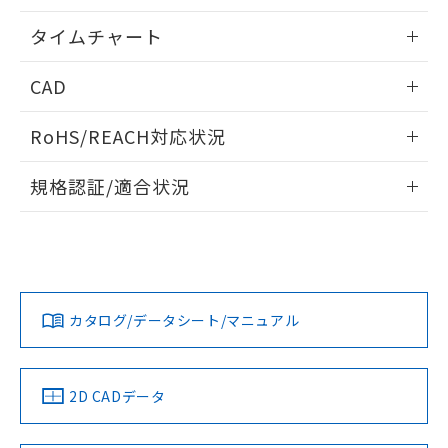
※本証明書は発行日時点で非含有を証明す
用者の範囲」に記載されている法人を
るもので、過去に遡って非含有を証明する
情報更新：2024/07/25
指します。
タイムチャート
ものではありません。
また、RoHS指令のフタル酸エステル類４
情報更新：2024/07/25
CAD
物質の対応では、対応完了までの期間は出
荷製品に未対応品が混在することから備考
ログイン/会員登録いただくと、CADデータをダウンロー
欄に対応日を記載しておりました。
RoHS/REACH対応状況
ドすることができます。
既に当社にて対応品への在庫切替を完了
していることから、特段のことがない限
情報更新：2026/7/29
規格認証/適合状況
り、2022年1月12日より割愛しておりま
す。
ログイン/会員登録
EU RoHS
注意事項・凡例
UL認証
CSA認証
CEマーキング
No
No
Yes
対応状況
対応予定月
※1
※2
ダウンロードデータをご利用いただく前に、以下を必ずお読
みください。
カタログ/データシート/マニュアル
対応済み
ソフトウェアの使用条件
LR型式承認
DNV型式承認
BV型式承認
KR型式承
（イギリス
（ノルウェー
（フランス
（韓国
船舶規格）
船舶規格）
船舶規格）
船舶規格
中国 RoHS
注意事項・凡例
2D CADデータ
No
No
No
No