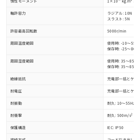
慣性モーメント
1×10
kg.m
以
す。
対応予定：EU RoHS指令（10物質）の非含
軸許容力
ラジアル: 10N
ご利用条件
有に対応した製品に切り替える予定のある
スラスト: 5N
商品です。
対応予定なし：EU RoHS指令（10物質）の
許容最高回転数
5000r/min
以下の条件をお読みいただき、同意のうえ
非含有に非対応の商品で、対応品を出す予
ご利用ください。
定はありません。
周囲温度範囲
使用時: -10～5
保存時: -25～8
調査・確認中：EU RoHS指令（10物質）の
本サービスは、当社制御機器事業取扱
※1 中国RoHS○×表
非含有の対応状況を調査中または確認中の
商品の当社在庫状況および標準価格
周囲湿度範囲
使用時: 35～85
商品です。
(税抜)を提供させていただくもので
保存時: 35～85
「○」：最大均質材料含有率が中国RoHSの
非該当品：ライセンス料など無形物で、有
す。
基準値以下であることを示します。
害物質有無と関係のない商品です。
絶縁抵抗
充電部一括とケース間
当社制御機器事業取扱商品の中には、
「×」：最大均質材料含有率が中国RoHSの
仕入先様の事情により、非含有部品として
本サービスの対象外となる商品もある
基準値を超えていることを示します。
いたものが、含有品と判明した場合などや
当社は、これら貴社製品のうち、外国
耐電圧
充電部一括とケース間: 
ことをご了承ください。
「－」：未確認です。当社販売部門へお問
むを得ず変更することがあります。
為替および外国貿易法に定める商品
在庫状況および標準価格照会結果は、
い合わせください。
耐振動
耐久: 10～55Hz 
（以下｢規制貨物等」という）を輸出
記載している更新日時点での社内デー
*EU RoHS指令（10物質）：
または国外への提供する場合は、日本
記
タに基づき作成されるものであり、閲
説明
鉛(Pb) 1000ppm以下、 水銀(Hg) 1000ppm以下、 カド
*中国RoHS10物質の基準値 (GB/T26572)：
2
耐衝撃
耐久: 500m/s
X、
国政府の輸出許可(または役務取引許
号
覧された時点での実際の在庫および標
ミウム(Cd) 100ppm以下、
Pb(鉛) :1000ppm、 Hg(水銀) : 1000ppm、 Cd(カドミウ
可)を取得するなどの必要な手続きを
六価クロム(Cr(Ⅵ)) 1000ppm以下、ポリ臭化ビフェニル
ム) : 100ppm、
準価格とは異なる場合があることをご
保護構造
IEC: IP50
類(PBB) 1000ppm以下、ポリ臭化ジフェニルエーテル類
Cr(Ⅵ)(六価クロム) : 1000ppm、 PBBs(ポリ臭化ビフェ
とります。
了承ください。
(PBDE) 1000ppm以下、フタル酸ビス(2-エチルヘキシ
○
一定数以上の在庫あり
ニル類) : 1000ppm、 PBDEs(ポリ臭化ジフェニルエーテ
当社は規制貨物を破棄する場合は、完
ル) (DEHP)(別名：DOP) 1000ppm以下、フタル酸ブチ
正式な納期状況および標準価格はお客
ル類) : 1000ppm、
接続方式
コード引き出しタイプ