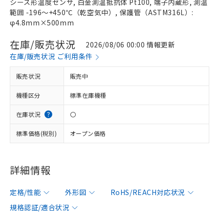
シース形温度センサ, 白金測温抵抗体 Pt100, 端子内蔵形, 測温
範囲 -196～+450℃（乾空気中）, 保護管（ASTM316L）:
φ4.8mm×500mm
在庫/販売状況
2026/08/06 00:00 情報更新
在庫/販売状況 ご利用条件
販売状況
販売中
機種区分
標準在庫機種
在庫状況
〇
標準価格(税別)
オープン価格
詳細情報
定格/性能
外形図
RoHS/REACH対応状況
規格認証/適合状況