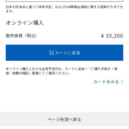
お客様が当ウェブサイト上で当社にご
No
No
No
No
※3 非含有証明書ダウンロード
登録された部品リストについて、当社
日本の外為法に基づく該非判定、およびEAR再輸出規制に関する見解が入手でき
ます。
中国 RoHS表
※1 ※2
および当社の共同利用者が、当社の製
下記の非含有証明書をダウンロードするこ
品・サービスに関するお客様との取
オンライン購入
この製品の規格認証/適合状況ページへ
Pb
Hg
Cd
Cr(VI)
とができます。
合意する
キャンセル
引・商談に必要な範囲で利用すること
その他の認証はこちらのページからご検索ください
をご了承ください。
¥ 35,200
EU RoHS指令（10物質）の非含有証明書
販売価格（税込）
※当社の共同利用者とは、
"個人情報
O
O
O
O
51物質の非含有証明書（当社基準）
の共同利用に関して"
の「1.共同利
※本証明書は発行日時点で非含有を証明す
用者の範囲」に記載されている法人を
るもので、過去に遡って非含有を証明する
カートに追加
指します。
"対応済み"や非含有の記載がされた商品であっても、流通
ものではありません。
在庫等で未対応品が混在する可能性があります。
また、RoHS指令のフタル酸エステル類４
オンライン購入における出荷予定日は、カートに追加～「ご購入手続き：価
非含有品が必要な際は、弊社営業部門もしくは販売店へお
物質の対応では、対応完了までの期間は出
格・納期の確認」画面にてご確認ください。
問い合わせください。
荷製品に未対応品が混在することから備考
カートをみる
欄に対応日を記載しておりました。
既に当社にて対応品への在庫切替を完了
この製品のRoHS/REACH対応状況ページへ
していることから、特段のことがない限
り、2022年1月12日より割愛しておりま
す。
ページ先頭へ戻る