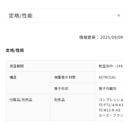
定格/性能
※1 対応状況
情報更新：2025/09/09
対応済み：EU RoHS指令（10物質）の
非含有に対応した製品が提供可能な商品で
定格/性能
す。
対応予定：EU RoHS指令（10物質）の非含
ご利用条件
有に対応した製品に切り替える予定のある
測温範囲
乾空気中: -196～4
商品です。
対応予定なし：EU RoHS指令（10物質）の
構造
保護管の材質
ASTM316L
以下の条件をお読みいただき、同意のうえ
非含有に非対応の商品で、対応品を出す予
ご利用ください。
定はありません。
端子形状
端子内蔵形
調査・確認中：EU RoHS指令（10物質）の
本サービスは、当社制御機器事業取扱
※1 中国RoHS○×表
非含有の対応状況を調査中または確認中の
付属品/別売品
別売品
コンプレッション・フィ
商品の当社在庫状況および標準価格
商品です。
TS PT1/4-N 4.8
(税抜)を提供させていただくもので
「○」：最大均質材料含有率が中国RoHSの
TS M12-N 4.8
非該当品：ライセンス料など無形物で、有
す。
ルーズ・フランジ: MF
基準値以下であることを示します。
害物質有無と関係のない商品です。
当社制御機器事業取扱商品の中には、
「×」：最大均質材料含有率が中国RoHSの
仕入先様の事情により、非含有部品として
本サービスの対象外となる商品もある
基準値を超えていることを示します。