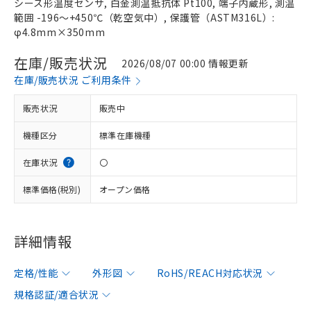
シース形温度センサ, 白金測温抵抗体 Pt100, 端子内蔵形, 測温
範囲 -196～+450℃（乾空気中）, 保護管（ASTM316L）:
φ4.8mm×350mm
在庫/販売状況
2026/08/07 00:00 情報更新
在庫/販売状況 ご利用条件
販売状況
販売中
機種区分
標準在庫機種
在庫状況
〇
標準価格(税別)
オープン価格
詳細情報
定格/性能
外形図
RoHS/REACH対応状況
規格認証/適合状況