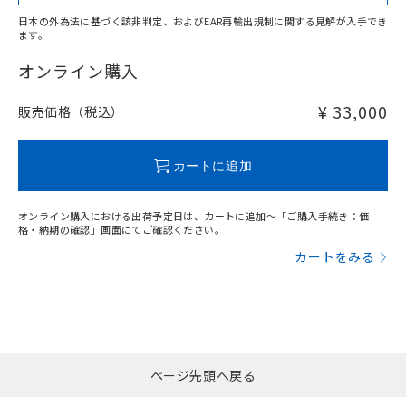
お客様が当ウェブサイト上で当社にご
No
No
No
No
※3 非含有証明書ダウンロード
登録された部品リストについて、当社
日本の外為法に基づく該非判定、およびEAR再輸出規制に関する見解が入手でき
ます。
中国 RoHS表
※1 ※2
および当社の共同利用者が、当社の製
下記の非含有証明書をダウンロードするこ
品・サービスに関するお客様との取
オンライン購入
この製品の規格認証/適合状況ページへ
Pb
Hg
Cd
Cr(VI)
とができます。
合意する
キャンセル
引・商談に必要な範囲で利用すること
その他の認証はこちらのページからご検索ください
をご了承ください。
¥ 33,000
EU RoHS指令（10物質）の非含有証明書
販売価格（税込）
※当社の共同利用者とは、
"個人情報
O
O
O
O
51物質の非含有証明書（当社基準）
の共同利用に関して"
の「1.共同利
※本証明書は発行日時点で非含有を証明す
用者の範囲」に記載されている法人を
るもので、過去に遡って非含有を証明する
カートに追加
指します。
"対応済み"や非含有の記載がされた商品であっても、流通
ものではありません。
在庫等で未対応品が混在する可能性があります。
また、RoHS指令のフタル酸エステル類４
オンライン購入における出荷予定日は、カートに追加～「ご購入手続き：価
非含有品が必要な際は、弊社営業部門もしくは販売店へお
物質の対応では、対応完了までの期間は出
格・納期の確認」画面にてご確認ください。
問い合わせください。
荷製品に未対応品が混在することから備考
カートをみる
欄に対応日を記載しておりました。
既に当社にて対応品への在庫切替を完了
この製品のRoHS/REACH対応状況ページへ
していることから、特段のことがない限
り、2022年1月12日より割愛しておりま
す。
ページ先頭へ戻る