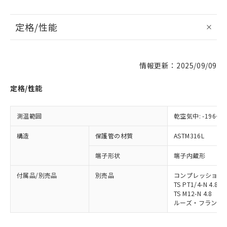
定格/性能
※1 対応状況
情報更新：2025/09/09
対応済み：EU RoHS指令（10物質）の
非含有に対応した製品が提供可能な商品で
定格/性能
す。
対応予定：EU RoHS指令（10物質）の非含
ご利用条件
有に対応した製品に切り替える予定のある
測温範囲
乾空気中: -196～4
商品です。
対応予定なし：EU RoHS指令（10物質）の
構造
保護管の材質
ASTM316L
以下の条件をお読みいただき、同意のうえ
非含有に非対応の商品で、対応品を出す予
ご利用ください。
定はありません。
端子形状
端子内蔵形
調査・確認中：EU RoHS指令（10物質）の
本サービスは、当社制御機器事業取扱
※1 中国RoHS○×表
非含有の対応状況を調査中または確認中の
付属品/別売品
別売品
コンプレッション・フィ
商品の当社在庫状況および標準価格
商品です。
TS PT1/4-N 4.8
(税抜)を提供させていただくもので
「○」：最大均質材料含有率が中国RoHSの
TS M12-N 4.8
非該当品：ライセンス料など無形物で、有
す。
ルーズ・フランジ: MF
基準値以下であることを示します。
害物質有無と関係のない商品です。
当社制御機器事業取扱商品の中には、
「×」：最大均質材料含有率が中国RoHSの
仕入先様の事情により、非含有部品として
本サービスの対象外となる商品もある
基準値を超えていることを示します。