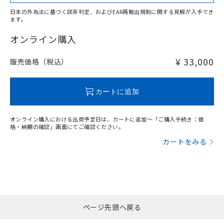
お客様が当ウェブサイト上で当社にご
No
No
No
No
※3 非含有証明書ダウンロード
登録された部品リストについて、当社
日本の外為法に基づく該非判定、およびEAR再輸出規制に関する見解が入手でき
ます。
中国 RoHS表
※1 ※2
および当社の共同利用者が、当社の製
下記の非含有証明書をダウンロードするこ
品・サービスに関するお客様との取
オンライン購入
この製品の規格認証/適合状況ページへ
Pb
Hg
Cd
Cr(VI)
とができます。
合意する
キャンセル
引・商談に必要な範囲で利用すること
その他の認証はこちらのページからご検索ください
をご了承ください。
¥ 33,000
EU RoHS指令（10物質）の非含有証明書
販売価格（税込）
※当社の共同利用者とは、
"個人情報
O
O
O
O
51物質の非含有証明書（当社基準）
の共同利用に関して"
の「1.共同利
※本証明書は発行日時点で非含有を証明す
用者の範囲」に記載されている法人を
るもので、過去に遡って非含有を証明する
カートに追加
指します。
"対応済み"や非含有の記載がされた商品であっても、流通
ものではありません。
在庫等で未対応品が混在する可能性があります。
また、RoHS指令のフタル酸エステル類４
オンライン購入における出荷予定日は、カートに追加～「ご購入手続き：価
非含有品が必要な際は、弊社営業部門もしくは販売店へお
物質の対応では、対応完了までの期間は出
格・納期の確認」画面にてご確認ください。
問い合わせください。
荷製品に未対応品が混在することから備考
カートをみる
欄に対応日を記載しておりました。
既に当社にて対応品への在庫切替を完了
この製品のRoHS/REACH対応状況ページへ
していることから、特段のことがない限
り、2022年1月12日より割愛しておりま
す。
ページ先頭へ戻る