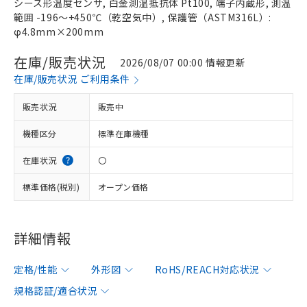
シース形温度センサ, 白金測温抵抗体 Pt100, 端子内蔵形, 測温
範囲 -196～+450℃（乾空気中）, 保護管（ASTM316L）:
φ4.8mm×200mm
在庫/販売状況
2026/08/07 00:00 情報更新
在庫/販売状況 ご利用条件
販売状況
販売中
機種区分
標準在庫機種
在庫状況
〇
標準価格(税別)
オープン価格
詳細情報
定格/性能
外形図
RoHS/REACH対応状況
規格認証/適合状況