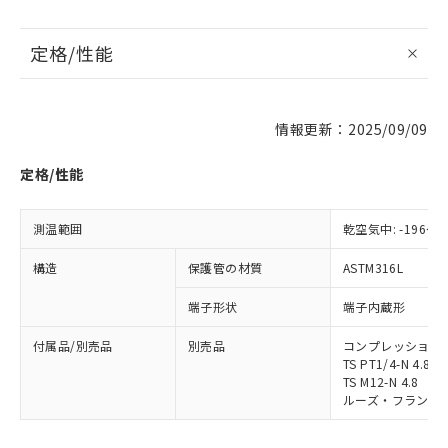
定格/性能
※1 対応状況
情報更新：2025/09/09
対応済み：EU RoHS指令（10物質）の
非含有に対応した製品が提供可能な商品で
定格/性能
す。
対応予定：EU RoHS指令（10物質）の非含
ご利用条件
有に対応した製品に切り替える予定のある
測温範囲
乾空気中: -196～4
商品です。
対応予定なし：EU RoHS指令（10物質）の
構造
保護管の材質
ASTM316L
以下の条件をお読みいただき、同意のうえ
非含有に非対応の商品で、対応品を出す予
ご利用ください。
定はありません。
端子形状
端子内蔵形
調査・確認中：EU RoHS指令（10物質）の
本サービスは、当社制御機器事業取扱
※1 中国RoHS○×表
非含有の対応状況を調査中または確認中の
付属品/別売品
別売品
コンプレッション・フィ
商品の当社在庫状況および標準価格
商品です。
TS PT1/4-N 4.8
(税抜)を提供させていただくもので
「○」：最大均質材料含有率が中国RoHSの
TS M12-N 4.8
非該当品：ライセンス料など無形物で、有
す。
ルーズ・フランジ: MF
基準値以下であることを示します。
害物質有無と関係のない商品です。
当社制御機器事業取扱商品の中には、
「×」：最大均質材料含有率が中国RoHSの
仕入先様の事情により、非含有部品として
本サービスの対象外となる商品もある
基準値を超えていることを示します。