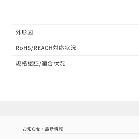
さい。
下記の非含有証明
※当社の共同
いる法人を指
EU RoHS指令（
51物質の非含有証
※本証明書は発行
外形図
また、RoHS指
混在することから
RoHS/REACH対応状況
既に当社にて対応
り割愛しておりま
外形図
規格認証/適合状況
EU RoHS
注意事項・凡例
UL認証
CSA認証
CEマーキング
No
No
N/A
対応状況
対応予定月
※1
※2
対応済み
LR型式承認
DNV型式承認
BV型式承認
KR
（イギリス
（ノルウェー
（フランス
（
お知らせ・最新情報
中国 RoHS
注意事項・凡例
船舶規格）
船舶規格）
船舶規格）
船