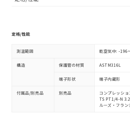
対応予定なし：EU
調査・確認中：EU
ご利用条件
非該当品：ライセ
※1 中国RoHS
仕入先様の事情に
があります。
以下の条件をお読
「○」：最大均質
定格/性能
「×」：最大均質
本サービスは
当社は、これ
*EU RoHS指令（10物
「－」：未確認で
鉛(Pb) 1000ppm以下、
くものです。
う）を輸出ま
記
説明
六価クロム(Cr(Ⅵ)) 1
測温範囲
乾空気中: -196
当社制御機器
などの必要な
フタル酸ビス(2-エチルヘ
号
*中国RoHS10物質の基準値 
ル（DBP） 1000ppm
在庫状況およ
当社は規制貨
Pb(鉛) :1000ppm、 Hg
但し、RoHS指令で産
のであり、閲
ます。
Cr(Ⅵ)(六価クロム) : 
構造
保護管の材質
ASTM316L
フタル酸エステル類の４
○
一定数以
DBP(フタル酸ジブチル) :
い。
当社は貴社製
DEHP(フタル酸ビス(2-エ
正式な納期状
置等に一切使
端子形状
端子内蔵形
当社販売員に
※2 対応予定月
△
一定数に
当社は、貴社
オムロン制御
また当社は、
※2 環境保護使
付属品/別売品
別売品
コンプレッション・
在庫状況およ
部品在庫の切り替
たしません。
－
在庫なし
TS PT1/4-N 3.
す。
「ｅ」：有害物質
機器販売
ルーズ・フランジ: 
マイパーツ機
「10」：通常の
ている必要が
味します。
空
受注生産
お客様が当ウ
※3 非含有証明
「－」：未確認で
白
が、当社の製