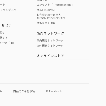
ポート
コンセプト「i-Automation!」
ジャパンデスク
オムロンの強み
お客様との共創拠点
AUTOMATION CENTER
DIBP
BBP
DEHP
環境保護
技術を磨く現場
・セミナ
状況ページへ
使用期限
検索ください
案内
販売ネットワーク
講する
O
O
O
e
国内販売ネットワーク
ス一覧（PDF）
海外販売ネットワーク
オンラインストア
状況ページへ
件
商品のご承諾事項
Facebook