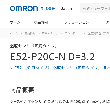
制御機器
Japan
ホーム
商品情報
ソリューション
ダ
ホーム
>
商品情報
>
商品カテゴリ
>
コントロール
>
温度調節器（デジ
温度センサ（汎用タイプ）
E52-P20C-N D=3.2
E52 （汎用タイプ） 温度センサ（汎用タイプ） 形
商品概要
シース形温度センサ, 白金測温抵抗体 Pt100, 端子内蔵形, 測温範