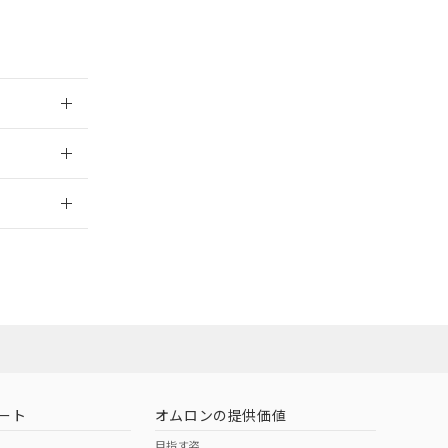
範囲」に記載されて
のではありません。
荷製品に未対応品が
025/09/09
22年1月12日よ
2026/7/29
ート
オムロンの提供価値
目指す姿