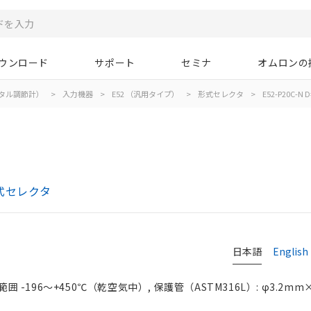
ウンロード
サポート
セミナ
オムロンの
タル調節計）
>
入力機器
>
E52 （汎用タイプ）
>
形式セレクタ
>
E52-P20C-N D
式セレクタ
日本語
English
囲 -196～+450℃（乾空気中）, 保護管（ASTM316L）: φ3.2mm