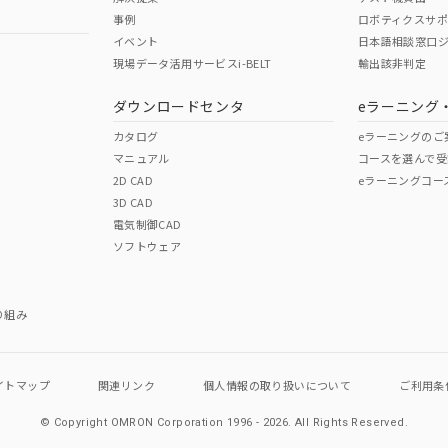
事例
ロボティクスサ
No
No
イベント
日本語相談窓口
現場データ活用サービスi-BELT
輸出該非判定
I)
PBBs
PBDEs
DBP
ダウンロードセンタ
eラーニング
この製品の規格認証/適合
その他の認証はこちらのページからご
カタログ
eラーニングのご
マニュアル
コースを選んで受
O
O
O
2D CAD
eラーニングコー
3D CAD
電気制御CAD
在庫等で未対応品が混在する可能性があります。
ソフトウェア
問い合わせください。
この製品のRoHS/REACH対応
り組み
イトマップ
関連リンク
個人情報の
取り扱いについて
ご利用条
© Copyright OMRON Corporation 1996 - 2026.
All Rights Reserved.