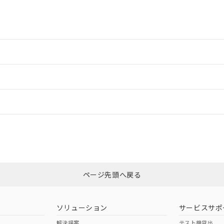
書をダウンロードすることができます。
利用者とは、
"個人情報の共同利用に関して"
の「1.共同利用者の
します。
10物質）の非含有証明書
明書（当社基準）
日時点で非含有を証明するもので、過去に遡って非含有を証明するも
令のフタル酸エステル類４物質の対応では、対応完了までの期間は出
備考欄に対応日を記載しておりました。
情報更新：2
品への在庫切替を完了していることから、特段のことがない限り、20
す。
情報更新：
CCC認証
電波法
N/A
N/A
非含有証明書
※3
ページ先頭へ戻る
ダウンロードはこちら
型式承認
NK型式承認
ABS型式承認
韓国
（日本
（アメリカ
ソリューション
サービスサポ
舶規格）
船舶規格）
船舶規格）
解決提案
テスト機貸出