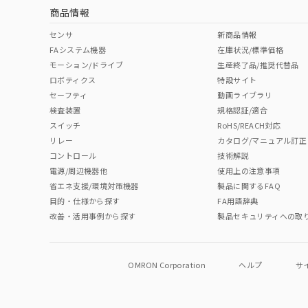
商品情報
No
No
No
No
中国 RoHS表
※1 ※2
センサ
新商品情報
FAシステム機器
在庫状況/標準価格
Pb
Hg
Cd
Cr(V
モーション/ドライブ
生産終了品/推奨代替品
ロボティクス
特設サイト
セーフティ
動画ライブラリ
検査装置
規格認証/適合
O
O
O
O
スイッチ
RoHS/REACH対応
リレー
カタログ/マニュアル訂正
コントロール
技術解説
"対応済み"や非含有の記載がされた商品であっても、流通
電源/周辺機器他
使用上の注意事項
非含有品が必要な際は、弊社営業部門もしくは販売店へお
省エネ支援/環境対策機器
製品に関するFAQ
目的・仕様から探す
FA用語辞典
改善・活用事例から探す
製品セキュリティへの取
OMRON Corporation
ヘルプ
サ