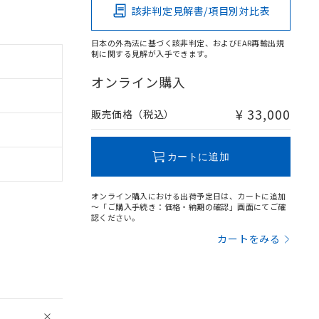
該非判定見解書/項目別対比表
日本の外為法に基づく該非判定、およびEAR再輸出規
制に関する見解が入手できます。
オンライン購入
¥ 33,000
販売価格（税込）
カートに追加
オンライン購入における出荷予定日は、カートに追加
～「ご購入手続き：価格・納期の確認」画面にてご確
認ください。
カートをみる
。
商品です。