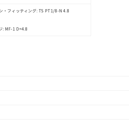
能（部品リスト作成サービス）をご利用いただくには、I-Webメン
使用状況下において有害物質が外部に漏えいし、環境に深刻な影響を
あります。
フィッティング: TS PT1/8-N 4.8
機種、また在庫状況の情報を公開していない機種
ェブサイト上で当社にご登録された部品リストについて、当社およ
書ダウンロード
8
す。当社販売部門へお問い合わせください。
品・サービスに関するお客様との取引・商談に必要な範囲で利用す
合意する
キャンセル
書をダウンロードすることができます。
MF-1 D=4.8
利用者とは、
"個人情報の共同利用に関して"
の「1.共同利用者の
します。
10物質）の非含有証明書
明書（当社基準）
日時点で非含有を証明するもので、過去に遡って非含有を証明するも
令のフタル酸エステル類４物質の対応では、対応完了までの期間は出
備考欄に対応日を記載しておりました。
品への在庫切替を完了していることから、特段のことがない限り、20
す。
情報更新：2
CCC認証
電波法