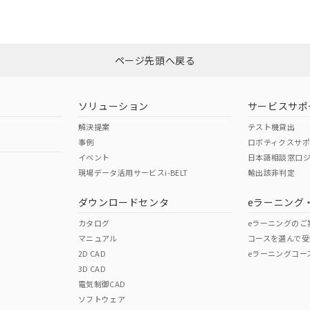
N/A
N/A
非含有証明書
※3
ページ先頭へ戻る
ダウンロードはこちら
型式承認
NK型式承認
ABS型式承認
韓国
（日本
（アメリカ
ソリューション
サービスサポ
舶規格）
船舶規格）
船舶規格）
解決提案
テスト機貸出
事例
ロボティクスサ
No
No
イベント
日本語相談窓口
現場データ活用サービスi-BELT
輸出該非判定
I)
PBBs
PBDEs
DBP
ダウンロードセンタ
eラーニング
この製品の規格認証/適合
その他の認証はこちらのページからご
カタログ
eラーニングのご
マニュアル
コースを選んで受
O
O
O
2D CAD
eラーニングコー
3D CAD
電気制御CAD
在庫等で未対応品が混在する可能性があります。
ソフトウェア
問い合わせください。