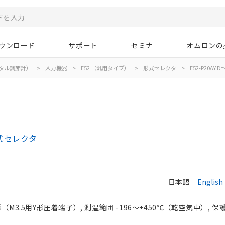
ウンロード
サポート
セミナ
オムロンの
タル調節計）
>
入力機器
>
E52 （汎用タイプ）
>
形式セレクタ
>
E52-P20AY D=
式セレクタ
日本語
English
M3.5用Y形圧着端子）, 測温範囲 -196～+450℃（乾空気中）, 保