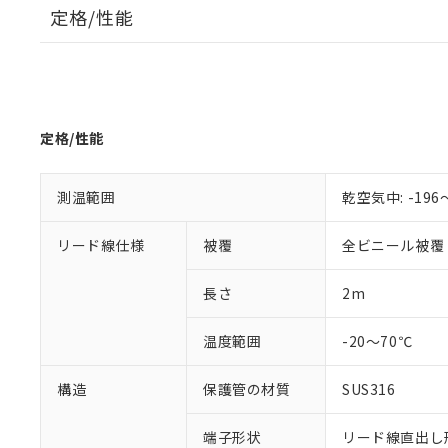
定格/性能
※1 対応状況
対応済み：EU
対応予定：EU R
対応予定なし：EU
調査・確認中：EU
ご利用条件
定格/性能
非該当品：ライセ
※1 中国RoHS
仕入先様の事情に
があります。
以下の条件をお読
測温範囲
乾空気中: -196
「○」：最大均質
「×」：最大均質
本サービスは
当社は、これ
*EU RoHS指令（10物
「－」：未確認で
リード線仕様
被覆
全ビニール被覆
鉛(Pb) 1000ppm以下、
くものです。
う）を輸出ま
記
説明
六価クロム(Cr(Ⅵ)) 1
当社制御機器
などの必要な
フタル酸ビス(2-エチルヘ
号
*中国RoHS10物質の基準値 
ル（DBP） 1000ppm
在庫状況およ
長さ
2m
当社は規制貨
Pb(鉛) :1000ppm、 Hg
但し、RoHS指令で産
のであり、閲
ます。
Cr(Ⅵ)(六価クロム) : 
フタル酸エステル類の４
○
一定数以
DBP(フタル酸ジブチル) :
い。
当社は貴社製
温度範囲
-20～70℃
DEHP(フタル酸ビス(2-エ
正式な納期状
置等に一切使
当社販売員に
※2 対応予定月
△
一定数に
当社は、貴社
構造
保護管の材質
SUS316
オムロン制御
また当社は、
※2 環境保護使
在庫状況およ
部品在庫の切り替
たしません。
－
在庫なし
端子形状
リード線直出し形
す。
「ｅ」：有害物質
機器販売