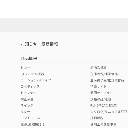
No
No
N/A
対応状況
対応予定月
※1
※2
対応済み
LR型式承認
DNV型式承認
BV型式承認
KR
（イギリス
（ノルウェー
（フランス
（
お知らせ・最新情報
中国 RoHS
注意事項・凡例
船舶規格）
船舶規格）
船舶規格）
船
商品情報
No
No
No
No
中国 RoHS表
※1 ※2
センサ
新商品情報
FAシステム機器
在庫状況/標準価格
Pb
Hg
Cd
Cr(V
モーション/ドライブ
生産終了品/推奨代替品
ロボティクス
特設サイト
セーフティ
動画ライブラリ
検査装置
規格認証/適合
O
O
O
O
スイッチ
RoHS/REACH対応
リレー
カタログ/マニュアル訂正
コントロール
技術解説
"対応済み"や非含有の記載がされた商品であっても、流通
電源/周辺機器他
使用上の注意事項
非含有品が必要な際は、弊社営業部門もしくは販売店へお