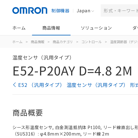
制御機器
Japan
ホーム
商品情報
ソリューション
ダ
ホーム
>
商品情報
>
商品カテゴリ
>
コントロール
>
温度調節器（デジ
温度センサ（汎用タイプ）
E52-P20AY D=4.8 2M
E52 （汎用タイプ） 温度センサ（汎用タイプ） 形
商品概要
シース形温度センサ, 白金測温抵抗体 Pt100, リード線直出し形（
（SUS316）: φ4.8mm×200mm, リード線 2m