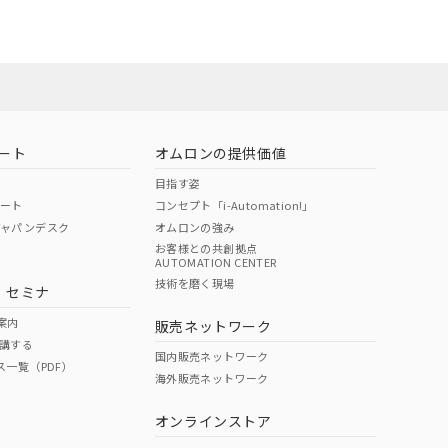
ート
オムロンの提供価値
目指す姿
ポート
コンセプト「i-Automation!」
ジャパンデスク
オムロンの強み
お客様との共創拠点
AUTOMATION CENTER
DIBP
BBP
DEHP
環境保護
技術を磨く現場
・セミナ
状況ページへ
使用期限
検索ください
案内
販売ネットワーク
講する
O
O
O
e
国内販売ネットワーク
ス一覧（PDF）
海外販売ネットワーク
オンラインストア