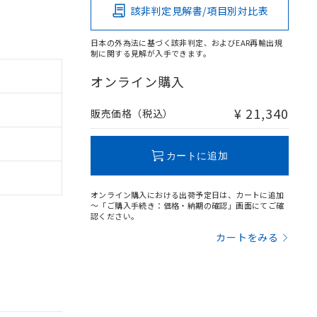
該非判定見解書/項目別対比表
日本の外為法に基づく該非判定、およびEAR再輸出規
制に関する見解が入手できます。
オンライン購入
¥ 21,340
販売価格（税込）
カートに追加
オンライン購入における出荷予定日は、カートに追加
～「ご購入手続き：価格・納期の確認」画面にてご確
認ください。
カートをみる