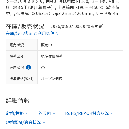
シース形温度センサ, 白金測温抵抗体 Pt100, リード線直出し
形（M3.5用Y形圧着端子）, 測温範囲 -196～+450℃（乾空気
中）, 保護管（SUS316）: φ3.2mm×200mm, リード線 4m
在庫/販売状況
2026/08/07 00:00 情報更新
在庫/販売状況 ご利用条件
販売状況
販売中
機種区分
標準在庫機種
在庫状況
〇
標準価格(税別)
オープン価格
詳細情報
定格/性能
外形図
RoHS/REACH対応状況
規格認証/適合状況