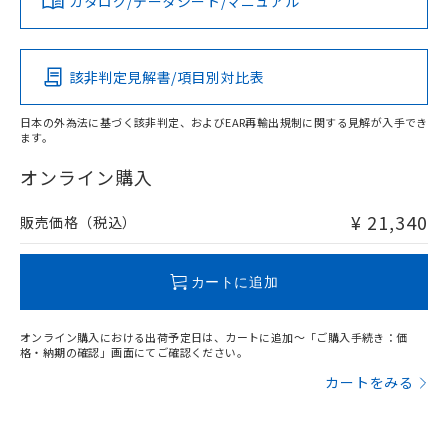
カタログ/データシート/マニュアル
及ぼさない年数を意味します。
対応済み
り引きをいたしません。
メンバーズにご登録されている必要が
「－」：未確認です。当社販売部門へお問
あります。
LR型式承認
DNV型式承認
BV型式承認
KR型式承
い合わせください。
（イギリス
（ノルウェー
（フランス
（韓国
お客様が当ウェブサイト上で当社にご
※3 非含有証明書ダウンロード
船舶規格）
船舶規格）
船舶規格）
船舶規格
中国 RoHS
注意事項・凡例
登録された部品リストについて、当社
該非判定見解書/項目別対比表
および当社の共同利用者が、当社の製
No
下記の非含有証明書をダウンロードするこ
No
No
No
品・サービスに関するお客様との取
日本の外為法に基づく該非判定、およびEAR再輸出規制に関する見解が入手でき
とができます。
合意する
キャンセル
引・商談に必要な範囲で利用すること
ます。
中国 RoHS表
※1 ※2
をご了承ください。
EU RoHS指令（10物質）の非含有証明書
オンライン購入
この製品の規格認証/適合状況ページへ
Pb
Hg
Cd
Cr(VI)
※当社の共同利用者とは、
"個人情報
51物質の非含有証明書（当社基準）
その他の認証はこちらのページからご検索ください
の共同利用に関して"
の「1.共同利
※本証明書は発行日時点で非含有を証明す
¥ 21,340
用者の範囲」に記載されている法人を
販売価格（税込）
るもので、過去に遡って非含有を証明する
O
O
O
O
指します。
ものではありません。
また、RoHS指令のフタル酸エステル類４
カートに追加
物質の対応では、対応完了までの期間は出
"対応済み"や非含有の記載がされた商品であっても、流通
荷製品に未対応品が混在することから備考
在庫等で未対応品が混在する可能性があります。
オンライン購入における出荷予定日は、カートに追加～「ご購入手続き：価
欄に対応日を記載しておりました。
非含有品が必要な際は、弊社営業部門もしくは販売店へお
格・納期の確認」画面にてご確認ください。
既に当社にて対応品への在庫切替を完了
問い合わせください。
していることから、特段のことがない限
カートをみる
り、2022年1月12日より割愛しておりま
この製品のRoHS/REACH対応状況ページへ
す。