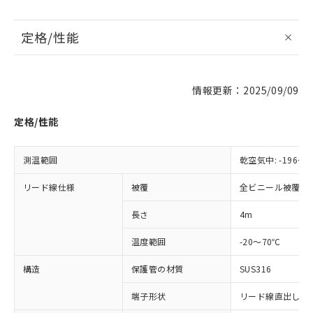
定格/性能
情報更新：2025/09/09
※1 対応状況
定格/性能
対応済み：EU RoHS指令（10物質）の
非含有に対応した製品が提供可能な商品で
す。
測温範囲
乾空気中: -196～4
対応予定：EU RoHS指令（10物質）の非含
ご利用条件
有に対応した製品に切り替える予定のある
リード線仕様
被覆
全ビニール被覆
商品です。
長さ
4m
対応予定なし：EU RoHS指令（10物質）の
以下の条件をお読みいただき、同意のうえ
非含有に非対応の商品で、対応品を出す予
ご利用ください。
温度範囲
-20～70℃
定はありません。
調査・確認中：EU RoHS指令（10物質）の
本サービスは、当社制御機器事業取扱
構造
保護管の材質
SUS316
※1 中国RoHS○×表
非含有の対応状況を調査中または確認中の
商品の当社在庫状況および標準価格
商品です。
(税抜)を提供させていただくもので
端子形状
リード線直出し形 (
「○」：最大均質材料含有率が中国RoHSの
非該当品：ライセンス料など無形物で、有
す。